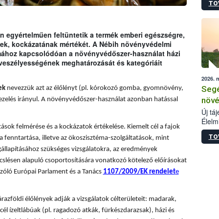
TO
termé
szüret
megma
növén
 egyértelműen feltüntetik a termék emberi egészségre,
esete
ének, kockázatának mértékét. A Nébih növényvédelmi
lenni
émához kapcsolódóan a növényvédőszer-használat házi
szerm
 veszélyességének meghatározását és kategóriáit
melye
2026. 
kis m
Segé
ek
nevezzük azt az élőlényt (pl. kórokozó gomba, gyomnövény,
jelen
nézve
növé
ezelés irányul. A növényvédőszer-használat azonban hatással
Új tá
Élelm
sok felmérése és a kockázatok értékelése. Kiemelt cél a fajok
számá
TO
a fenntartása, illetve az ökoszisztéma-szolgáltatások, mint
növén
tevék
állapításához szükséges vizsgálatokra, az eredmények
össze
slésen alapuló csoportosítására vonatkozó kötelező előírásokat
működ
zóló Európai Parlament és a Tanács
1107/2009/EK rendelet
e
hatósá
árazföldi élőlények adják a vizsgálatok célterületeit: madarak,
él ízeltlábúak (pl. ragadozó atkák, fürkészdarazsak), házi és