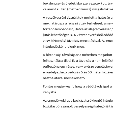
békalencse) és üledéklakó szervezetek (pl.: á
valamint kültéri (mezokozmosz) vizsgálatok ké
A veszélyességi vizsgálatok mellett a hatóság
meghatározza a felszíni vizek terhelését, amely
történő lemosódást, illetve az alagcsövezésen/
jutás lehetőségét is. A vízszennyezésből adód
vagy biztonsági távolság megadásával. Az enge
intézkedésként jelenik meg.
A biztonsági távolság az a méterben megadott t
felhasználása tilos! Ez a távolság a nem jelölés
pufferzóna egy része, vagy egésze vegetációval
engedélyezhető védősáv 5 és 50 méter közé es
használatával mérsékelhető.
Fontos megjegyezni, hogy a védőtávolságot a 
irányába.
Az engedélyokirat a kockázatcsökkentő intézke
toxicitásból számolt veszélyességi kategóriáit is