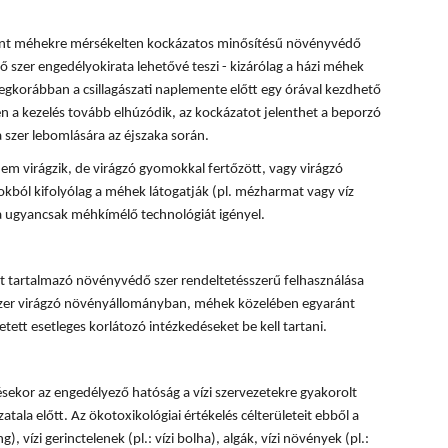
rint méhekre mérsékelten kockázatos minősítésű növényvédő
 szer engedélyokirata lehetővé teszi - kizárólag a házi méhek
egkorábban a csillagászati naplemente előtt egy órával kezdhető
 a kezelés tovább elhúzódik, az kockázatot jelenthet a beporzó
 szer lebomlására az éjszaka során.
em virágzik, de virágzó gyomokkal fertőzött, vagy virágzó
okból kifolyólag a méhek látogatják (pl. mézharmat vagy víz
sa ugyancsak méhkímélő technológiát igényel.
 tartalmazó növényvédő szer rendeltetésszerű felhasználása
 szer virágzó növényállományban, méhek közelében egyaránt
tett esetleges korlátozó intézkedéseket be kell tartani.
ésekor az engedélyező hatóság a vízi szervezetekre gyakorolt
tala előtt. Az ökotoxikológiai értékelés célterületeit ebből a
, vízi gerinctelenek (pl.: vízi bolha), algák, vízi növények (pl.: