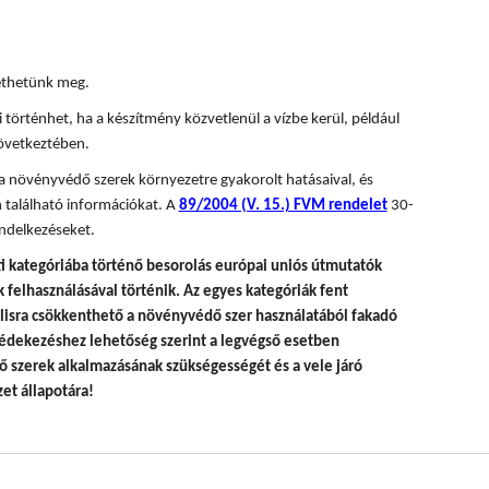
tethetünk meg.
 történhet, ha a készítmény közvetlenül a vízbe kerül, például
övetkeztében.
 a növényvédő szerek környezetre gyakorolt hatásaival, és
 található információkat. A
89/2004 (V. 15.) FVM rendelet
30-
ndelkezéseket.
i kategóriába történő besorolás európai uniós útmutatók
felhasználásával történik.
Az egyes kategóriák fent
álisra csökkenthető a növényvédő szer használatából fakadó
édekezéshez lehetőség szerint a legvégső esetben
 szerek alkalmazásának szükségességét és a vele járó
et állapotára!