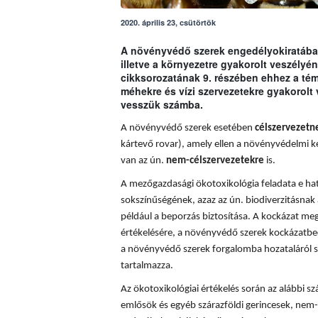
2020. április 23, csütörtök
A növényvédő szerek engedélyokiratában
illetve a környezetre gyakorolt veszély
cikksorozatának 9. részében ehhez a t
méhekre és vízi szervezetekre gyakorolt
vesszük számba.
A növényvédő szerek esetében
célszervezetn
kártevő rovar), amely ellen a növényvédelmi k
van az ún.
nem-célszervezetekre
is.
A mezőgazdasági ökotoxikológia feladata e hatá
sokszínűségének, azaz az ún. biodiverzitásnak 
például a beporzás biztosítása. A
kockázat meg
értékelésére, a növényvédő szerek kockázatbec
a növényvédő szerek forgalomba hozataláról s
tartalmazza.
Az ökotoxikológiai értékelés során az alábbi sz
emlősök és egyéb szárazföldi gerincesek, nem-c