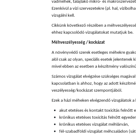
vadméhek, talajlakó mikro- és makroszervezete
Ezenkívül a vízi szervezetekre (pl. hal, vízibolha
vizsgálni kell.
Cikkünk következő részében a méhveszélyességi
ehhez kapcsolódó vizsgálatokat mutatjuk be.
Méhveszélyesség / kockázat
A növényvédő szerek esetleges méhekre gyakor
alól csak az olyan, speciális esetek jelentenek k
mivel ebben az esetben a készítmény valószín
Számos vizsgálat elvégzése szükséges magával
kapcsolatban is ahhoz, hogy az adott készítm
veszélyesség/kockázat szempontjából.
Ezek a házi méheken elvégzendő vizsgálatok a
akut etetéses és kontakt toxicitás felnőtt
krónikus etetéses toxicitás felnőtt egyede
krónikus etetéses vizsgálat méhlárván,
fél-szabadföldi vizsgálat méhcsaládon (sát