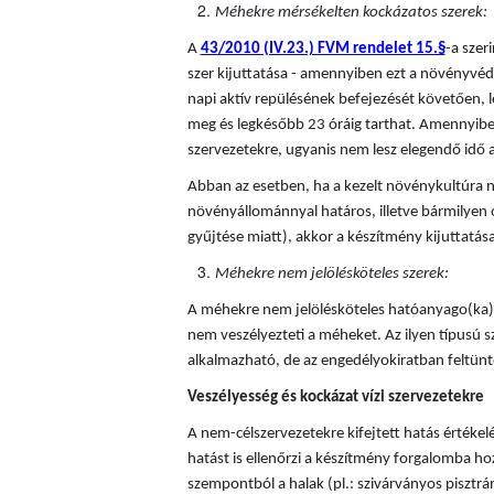
Méhekre mérsékelten kockázatos szerek:
A
43/2010 (IV.23.) FVM rendelet 15.§
-a sze
szer kijuttatása - amennyiben ezt a növényvédő
napi aktív repülésének befejezését követően, l
meg és legkésőbb 23 óráig tarthat. Amennyiben
szervezetekre, ugyanis nem lesz elegendő idő a
Abban az esetben, ha a kezelt növénykultúra n
növényállománnyal határos, illetve bármilyen 
gyűjtése miatt), akkor a készítmény kijuttatá
Méhekre nem jelölésköteles szerek:
A méhekre nem jelölésköteles hatóanyago(ka)t
nem veszélyezteti a méheket. Az ilyen típusú
alkalmazható, de az engedélyokiratban feltünte
Veszélyesség és kockázat vízi szervezetekre
A nem-célszervezetekre kifejtett hatás értékel
hatást is ellenőrzi a készítmény forgalomba hoza
szempontból a halak (pl.: szivárványos pisztráng)