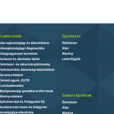
Szakterületek
Ügyintézés
Állat-egészségügy és állatvédelem
Élelmiszer
Állategészségügyi diagnosztika
Állat
Állatgyógyászati termékek
Növény
Borászat és alkoholos italok
Labor/Egyéb
Élelmiszer- és takarmánybiztonság
Élelmiszerlánc-biztonsági laborhálózat
Járványvédelem
Kiemelt ügyek, EUTR
Kockázatkezelés
Mezőgazdasági genetikai erőforrások
Gyakori kérdések
Növényvédelem
Nyilvántartási és Felügyeleti Díj
Élelmiszer
Rendszerszervezés és felügyelet
Állat
Termékpálya-ellenőrzés
Növény