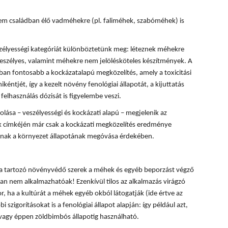
m családban élő vadméhekre (pl. faliméhek, szabóméhek) is
zélyességi kategóriát különböztetünk meg: léteznek méhekre
eszélyes, valamint méhekre nem jelölésköteles készítmények. A
n fontosabb a kockázatalapú megközelítés, amely a toxicitási
kéntjét, így a kezelt növény fenológiai állapotát, a kijuttatás
felhasználás dózisát is figyelembe veszi.
ása – veszélyességi és kockázati alapú – megjelenik az
 címkéjén már csak a kockázati megközelítés eredménye
lónak a környezet állapotának megóvása érdekében.
ba tartozó növényvédő szerek a méhek és egyéb beporzást végző
n nem alkalmazhatóak! Ezenkívül tilos az alkalmazás virágzó
, ha a kultúrát a méhek egyéb okból látogatják (ide értve az
i szigorításokat is a fenológiai állapot alapján: így például azt,
 vagy éppen zöldbimbós állapotig használható.