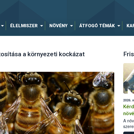
ÉLELMISZER
NÖVÉNY
ÁTFOGÓ TÉMÁK
KA
osítása a környezeti kockázat
Fris
2026. 
Kérd
növ
egés
A nö
szere
bomlá