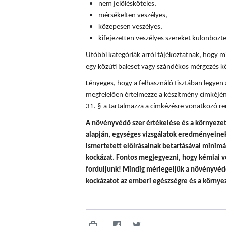
nem jelölésköteles,
mérsékelten veszélyes,
közepesen veszélyes,
kifejezetten veszélyes szereket különböz
Utóbbi kategóriák arról tájékoztatnak, hogy mi
egy közúti baleset vagy szándékos mérgezés k
Lényeges, hogy a felhasználó tisztában legyen
megfelelően értelmezze a készítmény címkéjén
31. §-a tartalmazza a címkézésre vonatkozó re
A
növényvédő szer értékelése és a környezet
alapján, egységes vizsgálatok eredményeinek 
ismertetett előírásainak betartásával minim
kockázat. Fontos megjegyezni, hogy
kémiai v
forduljunk! Mindig mérlegeljük a növényvédő
kockázatot az emberi egészségre és a környez