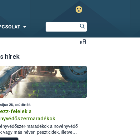
PCSOLAT
s hírek
május 28, csütörtök
ezz-felelek a
ényvédőszermaradékok
zségügyi kockázatáról
vényvédőszer-maradékok a növényvédő
k vagy más néven peszticidek, illetve
stermékeik kis mennyiségei, melyek a