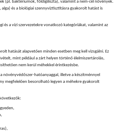
k (pl. baktériumok, földigiliszta), valamint a nem-cél növények.
, alga) és a biológiai szennyvíztisztításra gyakorolt hatást is
 és a vízi szervezetekre vonatkozó kategóriákat, valamint az
olt hatását alapvetően minden esetben meg kell vizsgálni. Ez
ivételt, mint például a zárt helyen történő élelmiszertárolás,
űsíthetően nem kerül méhekkel érintkezésbe.
 a növényvédőszer-hatóanyaggal, illetve a készítménnyel
ény megfelelően besorolható legyen a méhekre gyakorolt
 következők:
 egyeden,
n,
ras),