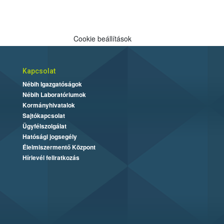
Cookie beállítások
Kapcsolat
Nébih Igazgatóságok
Nébih Laboratóriumok
Kormányhivatalok
Sajtókapcsolat
Ügyfélszolgálat
Hatósági jogsegély
Élelmiszermentő Központ
Hírlevél feliratkozás