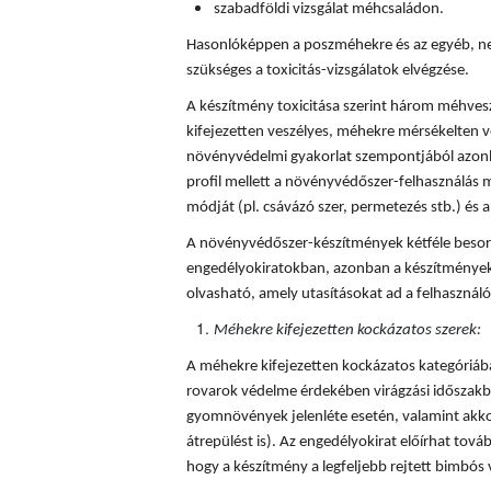
szabadföldi vizsgálat méhcsaládon.
Hasonlóképpen a poszméhekre és az egyéb, ne
szükséges a toxicitás-vizsgálatok elvégzése.
A készítmény toxicitása szerint három méhves
kifejezetten veszélyes, méhekre mérsékelten v
növényvédelmi gyakorlat szempontjából azonba
profil mellett a növényvédőszer-felhasználás mi
módját (pl. csávázó szer, permetezés stb.) és a 
A növényvédőszer-készítmények kétféle besorol
engedélyokiratokban, azonban a készítmények
olvasható, amely utasításokat ad a felhaszná
Méhekre kifejezetten kockázatos szerek:
A méhekre kifejezetten kockázatos kategóriá
rovarok védelme érdekében virágzási időszakba
gyomnövények jelenléte esetén, valamint akkor
átrepülést is). Az engedélyokirat előírhat tovább
hogy a készítmény a legfeljebb rejtett bimbós