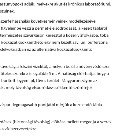
rvaszúnyogok) adják, melyekre akut és krónikus laboratóriumi,
szülnek.
 a szerfelhasználás következményeinek modellezésével
 figyelembe veszi a permetlé elsodródását, a kezelt tábláról
természetes szivárgáson keresztül a közeli vízfolyásba, tóba
ó kockázat csökkenthető egy nem kezelt sáv, ún. pufferzóna
délyokiratban ez az alternatíva kockázatcsökkentő
ávolság a felszíni vizektől, amelyen belül a növényvédő szer
köteles szerekre is legalább 5 m. A hatóság előírhatja, hogy a
 borított legyen, pl, füves terület. Magyarországon az
ik, mely távolság elsodródás-csökkentő szórófejek
vízpart legmagasabb pontjától mérjük a kezelendő tábla
dések (biztonsági távolság) előírása mellett megadja a szerek
 a vízi szervezetekre: