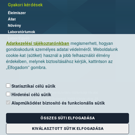
Gyakori kérdések
Élelmiszer
Állat
Növény
Laboratóriumok
Labor/Egyéb
Adatkezelési tájékoztatónkban
megismerheti, hogyan
gondoskodunk személyes adatai védelméről. Weboldalunk
cookie-kat (sütiket) használ a jobb felhasználói élmény
érdekében, melynek biztosításához kérjük, kattintson az
„Elfogadom” gombra.
Statisztikai célú sütik
Nemzeti Élelmiszerlánc-biztonsági Hivatal
Hirdetési célú sütik
Cím: 1024 Budapest, Keleti Károly utca. 24.
Alapműködést biztosító és funkcionális sütik
Levelezési cím: 1525 Budapest. Pf. 30.
ÖSSZES SÜTI ELFOGADÁSA
E-mail:
ugyfelszolgalat@nebih.gov.hu
Zöld szám: 06-80/263-244
KIVÁLASZTOTT SÜTIK ELFOGADÁSA
Telefon: 06-1/ 336-9000