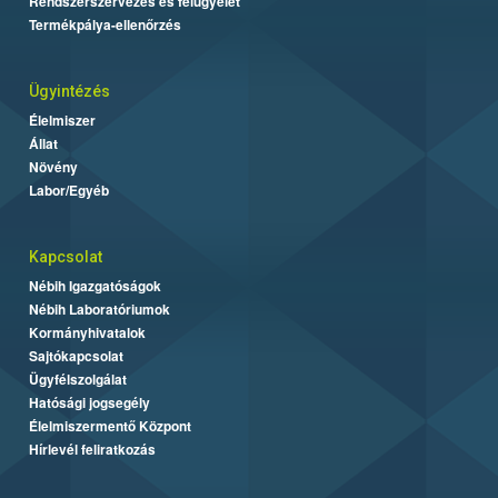
Rendszerszervezés és felügyelet
Termékpálya-ellenőrzés
Ügyintézés
Élelmiszer
Állat
Növény
Labor/Egyéb
Kapcsolat
Nébih Igazgatóságok
Nébih Laboratóriumok
Kormányhivatalok
Sajtókapcsolat
Ügyfélszolgálat
Hatósági jogsegély
Élelmiszermentő Központ
Hírlevél feliratkozás