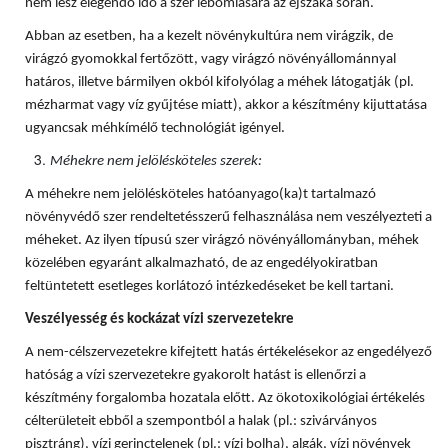
nem lesz elegendő idő a szer lebomlására az éjszaka során.
Abban az esetben, ha a kezelt növénykultúra nem virágzik, de
virágzó gyomokkal fertőzött, vagy virágzó növényállománnyal
határos, illetve bármilyen okból kifolyólag a méhek látogatják (pl.
mézharmat vagy víz gyűjtése miatt), akkor a készítmény kijuttatása
ugyancsak méhkímélő technológiát igényel.
Méhekre nem jelölésköteles szerek:
A méhekre nem jelölésköteles hatóanyago(ka)t tartalmazó
növényvédő szer rendeltetésszerű felhasználása nem veszélyezteti a
méheket. Az ilyen típusú szer virágzó növényállományban, méhek
közelében egyaránt alkalmazható, de az engedélyokiratban
feltüntetett esetleges korlátozó intézkedéseket be kell tartani.
Veszélyesség és kockázat vízi szervezetekre
A nem-célszervezetekre kifejtett hatás értékelésekor az engedélyező
hatóság a vízi szervezetekre gyakorolt hatást is ellenőrzi a
készítmény forgalomba hozatala előtt. Az ökotoxikológiai értékelés
célterületeit ebből a szempontból a halak (pl.: szivárványos
pisztráng), vízi gerinctelenek (pl.: vízi bolha), algák, vízi növények