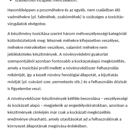
szabadföldi vizsgálat méhcsaládon.
Hasonlóképpen a poszméhekre és az egyéb, nem családban élő
vadméhekre (pl. faliméhek, szabóméhek) is szükséges a toxicitás-
vizsgálatok elvégzése.
A készítmény toxicitása szerint három méhveszélyességi kategóriát
különböztetünk meg: léteznek méhekre kifejezetten veszélyes,
méhekre mérsékelten veszélyes, valamint méhekre nem
jelölésköteles készítmények. A növényvédelmi gyakorlat
szempontjából azonban fontosabb a kockázatalapú megközelítés,
amely a toxicitási profil mellett a növényvédőszer-felhasználás
mikéntjét, így a kezelt növény fenológiai állapotát, a kijuttatás
módját (pl. csávázó szer, permetezés stb.) és a felhasználás dózisát
is figyelembe veszi.
A növényvédőszer-készítmények kétféle besorolása – veszélyességi
és kockázati alapú – megjelenik az engedélyokiratokban, azonban a
készítmények címkéjén már csak a kockázati megközelítés
eredménye olvasható, amely utasításokat ad a felhasználónak a
környezet állapotának megóvása érdekében.