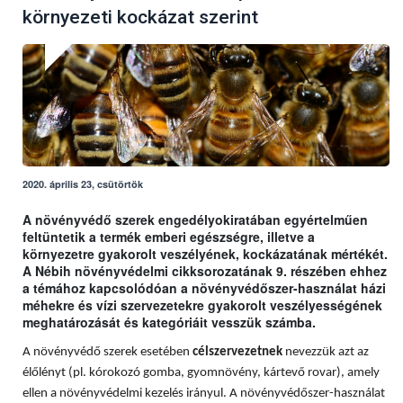
környezeti kockázat szerint
2020. április 23, csütörtök
A növényvédő szerek engedélyokiratában egyértelműen
feltüntetik a termék emberi egészségre, illetve a
környezetre gyakorolt veszélyének, kockázatának mértékét.
A Nébih növényvédelmi cikksorozatának 9. részében ehhez
a témához kapcsolódóan a növényvédőszer-használat házi
méhekre és vízi szervezetekre gyakorolt veszélyességének
meghatározását és kategóriáit vesszük számba.
A növényvédő szerek esetében
célszervezetnek
nevezzük azt az
élőlényt (pl. kórokozó gomba, gyomnövény, kártevő rovar), amely
ellen a növényvédelmi kezelés irányul. A növényvédőszer-használat