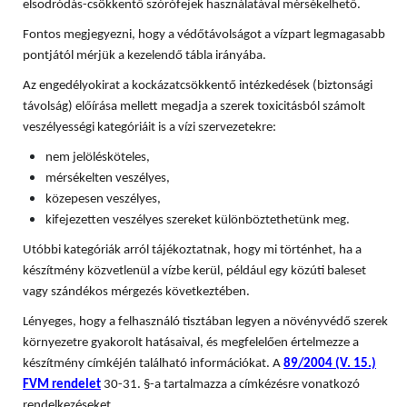
elsodródás-csökkentő szórófejek használatával mérsékelhető.
Fontos megjegyezni, hogy a védőtávolságot a vízpart legmagasabb
pontjától mérjük a kezelendő tábla irányába.
Az engedélyokirat a kockázatcsökkentő intézkedések (biztonsági
távolság) előírása mellett megadja a szerek toxicitásból számolt
veszélyességi kategóriáit is a vízi szervezetekre:
nem jelölésköteles,
mérsékelten veszélyes,
közepesen veszélyes,
kifejezetten veszélyes szereket különböztethetünk meg.
Utóbbi kategóriák arról tájékoztatnak, hogy mi történhet, ha a
készítmény közvetlenül a vízbe kerül, például egy közúti baleset
vagy szándékos mérgezés következtében.
Lényeges, hogy a felhasználó tisztában legyen a növényvédő szerek
környezetre gyakorolt hatásaival, és megfelelően értelmezze a
készítmény címkéjén található információkat. A
89/2004 (V. 15.)
FVM rendelet
30-31. §-a tartalmazza a címkézésre vonatkozó
rendelkezéseket.