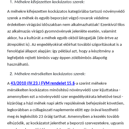
Méhekre kifejezetten kockázatos szerek:
A méhekre kifejezetten kockázatos kategóriába tartozó növényvédő
szerek a méhek és egyéb beporzást végző rovarok védelme
érdekében virágzási időszakban nem alkalmazhatóak! Ezenkívül tilos
az alkalmazás virágzó gyomnövények jelenléte esetén, valamint
akkor, ha a kultúrát a méhek egyéb okból látogatják (ide értve az
átrepülést is). Az engedélyokirat előírhat további szigorításokat is a
fenológiai állapot alapján: így például azt, hogy a készítmény a
legfeljebb rejtett bimbós vagy éppen zöldbimbós állapotig
használható.
Méhekre mérsékelten kockázatos szerek:
A
43/2010 (IV.23.) FVM rendelet 15.§
-a szerint méhekre
mérsékelten kockázatos minősítésű növényvédő szer kijuttatása -
amennyiben ezt a növényvédő szer engedélyokirata lehetővé teszi -
kizárólag a házi méhek napi aktív repülésének befejezését követően,
legkorábban a csillagászati naplemente előtt egy órával kezdhető
meg és legkésőbb 23 óráig tarthat. Amennyiben a kezelés tovább
elhúzódik, az kockázatot jelenthet a beporzó szervezetekre, ugyanis