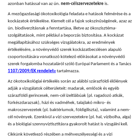
azonban hatással van az ún.
nem-célszervezetekre
is.
A mezőgazdasági ökotoxikológia feladata e hatások felmérése és a
kockázatok értékelése. Kiemelt cél a fajok sokszínűségének, azaz az
ún. biodiverzitásnak a fenntartása, illetve az ökoszisztéma-
szolgáltatások, mint például a beporzás biztosítása. A
kockázat
megállapításához szükséges vizsgálatokra, az eredmények
értékelésére, a növényvédő szerek kockázatbecslésen alapuló
csoportosítására vonatkozó kötelező előírásokat a növényvédő
szerek forgalomba hozataláról szóló Európai Parlament és a Tanács
1107/2009/EK rendelet
e
tartalmazza.
Az ökotoxikológiai értékelés során az alábbi szárazföldi élőlények
adják a vizsgálatok célterületeit: madarak, emlősök és egyéb
szárazföldi gerincesek, nem-cél ízeltlábúak (pl. ragadozó atkák,
fürkészdarazsak), házi és vadméhek, talajlakó mikro- és
makroszervezetek (pl. baktériumok, földigiliszta), valamint a nem-
cél növények. Ezenkívül a vízi szervezetekre (pl. hal, vízibolha, alga)
és a biológiai szennyvíztisztításra gyakorolt hatást is vizsgálni kell.
Cikkünk következő részében a méhveszélyességi és a vízi