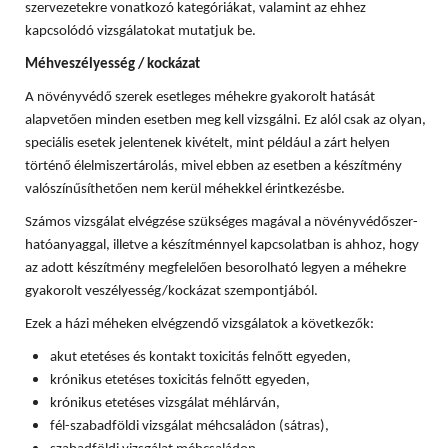
szervezetekre vonatkozó kategóriákat, valamint az ehhez
kapcsolódó vizsgálatokat mutatjuk be.
Méhveszélyesség / kockázat
A növényvédő szerek esetleges méhekre gyakorolt hatását
alapvetően minden esetben meg kell vizsgálni. Ez alól csak az olyan,
speciális esetek jelentenek kivételt, mint például a zárt helyen
történő élelmiszertárolás, mivel ebben az esetben a készítmény
valószínűsíthetően nem kerül méhekkel érintkezésbe.
Számos vizsgálat elvégzése szükséges magával a növényvédőszer-
hatóanyaggal, illetve a készítménnyel kapcsolatban is ahhoz, hogy
az adott készítmény megfelelően besorolható legyen a méhekre
gyakorolt veszélyesség/kockázat szempontjából.
Ezek a házi méheken elvégzendő vizsgálatok a következők:
akut etetéses és kontakt toxicitás felnőtt egyeden,
krónikus etetéses toxicitás felnőtt egyeden,
krónikus etetéses vizsgálat méhlárván,
fél-szabadföldi vizsgálat méhcsaládon (sátras),