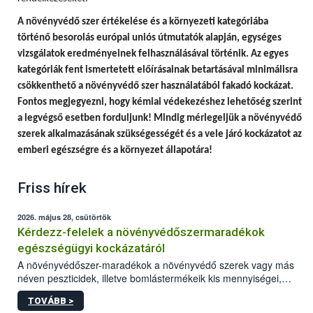
A
növényvédő szer értékelése és a környezeti kategóriába
történő besorolás európai uniós útmutatók alapján, egységes
vizsgálatok eredményeinek felhasználásával történik.
Az egyes
kategóriák fent ismertetett előírásainak betartásával minimálisra
csökkenthető a növényvédő szer használatából fakadó kockázat.
Fontos megjegyezni, hogy
kémiai védekezéshez lehetőség szerint
a legvégső esetben forduljunk! Mindig mérlegeljük a növényvédő
szerek alkalmazásának szükségességét és a vele járó kockázatot az
emberi egészségre és a környezet állapotára!
Friss hírek
2026. május 28, csütörtök
Kérdezz-felelek a növényvédőszermaradékok
egészségügyi kockázatáról
A növényvédőszer-maradékok a növényvédő szerek vagy más
néven peszticidek, illetve bomlástermékeik kis mennyiségei,
melyek a terményekben vagy azok felületén a betakarítást,
TOVÁBB >
szüretelést, illetve tárolást követően is megmaradhatnak. Az