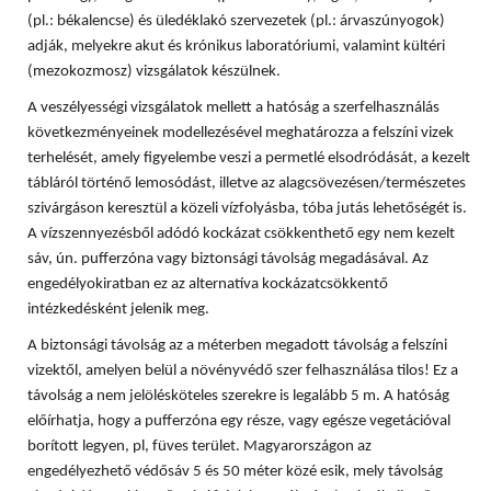
(pl.: békalencse) és üledéklakó szervezetek (pl.: árvaszúnyogok)
adják, melyekre akut és krónikus laboratóriumi, valamint kültéri
(mezokozmosz) vizsgálatok készülnek.
A veszélyességi vizsgálatok mellett a hatóság a szerfelhasználás
következményeinek modellezésével meghatározza a felszíni vizek
terhelését, amely figyelembe veszi a permetlé elsodródását, a kezelt
tábláról történő lemosódást, illetve az alagcsövezésen/természetes
szivárgáson keresztül a közeli vízfolyásba, tóba jutás lehetőségét is.
A vízszennyezésből adódó kockázat csökkenthető egy nem kezelt
sáv, ún. pufferzóna vagy biztonsági távolság megadásával. Az
engedélyokiratban ez az alternatíva kockázatcsökkentő
intézkedésként jelenik meg.
A biztonsági távolság az a méterben megadott távolság a felszíni
vizektől, amelyen belül a növényvédő szer felhasználása tilos! Ez a
távolság a nem jelölésköteles szerekre is legalább 5 m. A hatóság
előírhatja, hogy a pufferzóna egy része, vagy egésze vegetációval
borított legyen, pl, füves terület. Magyarországon az
engedélyezhető védősáv 5 és 50 méter közé esik, mely távolság