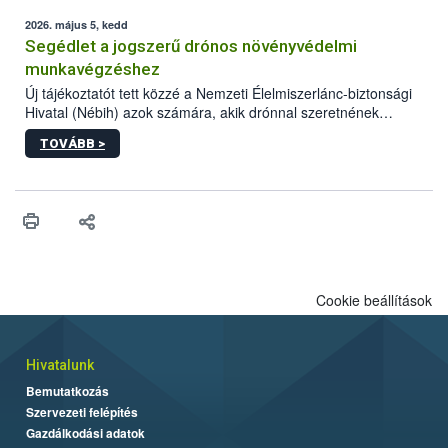
elvárt hatás kifejtéséhez a növényvédő szerek bizonyos
mennyiségének esetenként a kezelt terményeken is jelen kell
2026. május 5, kedd
lennie. Nem minden élelmiszer tartalmaz szermaradékot.
Segédlet a jogszerű drónos növényvédelmi
Azokban az élelmiszerekben is, melyekben kimutathatóak,
munkavégzéshez
általában csak nagyon kis mennyiségben vannak jelen, így nem
Új tájékoztatót tett közzé a Nemzeti Élelmiszerlánc-biztonsági
jelenthetnek kockázatot a fogyasztó egészségére nézve.
Hivatal (Nébih) azok számára, akik drónnal szeretnének
növényvédelmi vagy tápanyag-gazdálkodási tevékenységet
TOVÁBB >
végezni Magyarországon. Az összefoglaló részletesen
szerepelnek a jogszerű működéshez szükséges személyi,
műszaki és hatósági feltételek.
Cookie beállítások
Hivatalunk
Bemutatkozás
Szervezeti felépítés
Gazdálkodási adatok