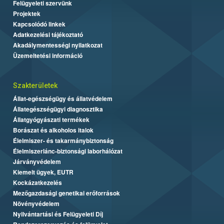
Felügyeleti szervünk
Projektek
Kapcsolódó linkek
Adatkezelési tájékoztató
Akadálymentességi nyilatkozat
Üzemeltetési információ
Szakterületek
Állat-egészségügy és állatvédelem
Állategészségügyi diagnosztika
Állatgyógyászati termékek
Borászat és alkoholos italok
Élelmiszer- és takarmánybiztonság
Élelmiszerlánc-biztonsági laborhálózat
Járványvédelem
Kiemelt ügyek, EUTR
Kockázatkezelés
Mezőgazdasági genetikai erőforrások
Növényvédelem
Nyilvántartási és Felügyeleti Díj