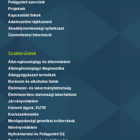
Felügyeleti szervünk
Projektek
Kapcsolódó linkek
Adatkezelési tájékoztató
Akadálymentességi nyilatkozat
Üzemeltetési információ
Szakterületek
Állat-egészségügy és állatvédelem
Állategészségügyi diagnosztika
Állatgyógyászati termékek
Borászat és alkoholos italok
Élelmiszer- és takarmánybiztonság
Élelmiszerlánc-biztonsági laborhálózat
Járványvédelem
Kiemelt ügyek, EUTR
Kockázatkezelés
Mezőgazdasági genetikai erőforrások
Növényvédelem
Nyilvántartási és Felügyeleti Díj