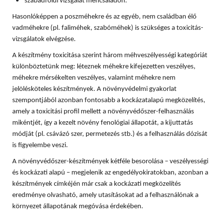
szabadföldi vizsgálat méhcsaládon.
Hasonlóképpen a poszméhekre és az egyéb, nem családban élő
vadméhekre (pl. faliméhek, szabóméhek) is szükséges a toxicitás-
vizsgálatok elvégzése.
A készítmény toxicitása szerint három méhveszélyességi kategóriát
különböztetünk meg: léteznek méhekre kifejezetten veszélyes,
méhekre mérsékelten veszélyes, valamint méhekre nem
jelölésköteles készítmények. A növényvédelmi gyakorlat
szempontjából azonban fontosabb a kockázatalapú megközelítés,
amely a toxicitási profil mellett a növényvédőszer-felhasználás
mikéntjét, így a kezelt növény fenológiai állapotát, a kijuttatás
módját (pl. csávázó szer, permetezés stb.) és a felhasználás dózisát
is figyelembe veszi.
A növényvédőszer-készítmények kétféle besorolása – veszélyességi
és kockázati alapú – megjelenik az engedélyokiratokban, azonban a
készítmények címkéjén már csak a kockázati megközelítés
eredménye olvasható, amely utasításokat ad a felhasználónak a
környezet állapotának megóvása érdekében.