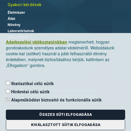
Gyakori kérdések
Élelmiszer
Állat
Növény
Laboratóriumok
Labor/Egyéb
Adatkezelési tájékoztatónkban
megismerheti, hogyan
gondoskodunk személyes adatai védelméről. Weboldalunk
cookie-kat (sütiket) használ a jobb felhasználói élmény
érdekében, melynek biztosításához kérjük, kattintson az
„Elfogadom” gombra.
Statisztikai célú sütik
Nemzeti Élelmiszerlánc-biztonsági Hivatal
Hirdetési célú sütik
Cím: 1024 Budapest, Keleti Károly utca. 24.
Alapműködést biztosító és funkcionális sütik
Levelezési cím: 1525 Budapest. Pf. 30.
ÖSSZES SÜTI ELFOGADÁSA
E-mail:
ugyfelszolgalat@nebih.gov.hu
Zöld szám: 06-80/263-244
KIVÁLASZTOTT SÜTIK ELFOGADÁSA
Telefon: 06-1/ 336-9000