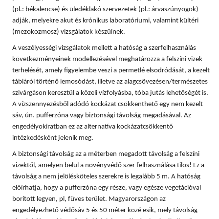
(pl.: békalencse) és üledéklakó szervezetek (pl.: árvaszúnyogok)
adják, melyekre akut és krónikus laboratóriumi, valamint kültéri
(mezokozmosz) vizsgálatok készülnek.
A veszélyességi vizsgálatok mellett a hatóság a szerfelhasználás
következményeinek modellezésével meghatározza a felszíni vizek
terhelését, amely figyelembe veszi a permetlé elsodródását, a kezelt
tábláról történő lemosódást, illetve az alagcsövezésen/természetes
szivárgáson keresztül a közeli vízfolyásba, tóba jutás lehetőségét is.
A vízszennyezésből adódó kockázat csökkenthető egy nem kezelt
sáv, ún. pufferzóna vagy biztonsági távolság megadásával. Az
engedélyokiratban ez az alternatíva kockázatcsökkentő
intézkedésként jelenik meg.
A biztonsági távolság az a méterben megadott távolság a felszíni
vizektől, amelyen belül a növényvédő szer felhasználása tilos! Ez a
távolság a nem jelölésköteles szerekre is legalább 5 m. A hatóság
előírhatja, hogy a pufferzóna egy része, vagy egésze vegetációval
borított legyen, pl, füves terület. Magyarországon az
engedélyezhető védősáv 5 és 50 méter közé esik, mely távolság