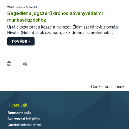
elvárt hatás kifejtéséhez a növényvédő szerek bizonyos
mennyiségének esetenként a kezelt terményeken is jelen kell
2026. május 5, kedd
lennie. Nem minden élelmiszer tartalmaz szermaradékot.
Segédlet a jogszerű drónos növényvédelmi
Azokban az élelmiszerekben is, melyekben kimutathatóak,
munkavégzéshez
általában csak nagyon kis mennyiségben vannak jelen, így nem
Új tájékoztatót tett közzé a Nemzeti Élelmiszerlánc-biztonsági
jelenthetnek kockázatot a fogyasztó egészségére nézve.
Hivatal (Nébih) azok számára, akik drónnal szeretnének
növényvédelmi vagy tápanyag-gazdálkodási tevékenységet
TOVÁBB >
végezni Magyarországon. Az összefoglaló részletesen
szerepelnek a jogszerű működéshez szükséges személyi,
műszaki és hatósági feltételek.
Cookie beállítások
Hivatalunk
Bemutatkozás
Szervezeti felépítés
Gazdálkodási adatok