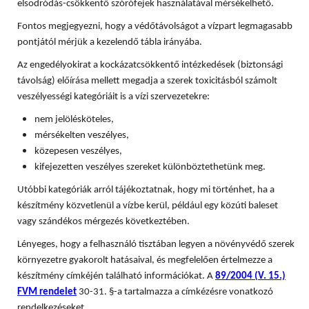
elsodródás-csökkentő szórófejek használatával mérsékelhető.
Fontos megjegyezni, hogy a védőtávolságot a vízpart legmagasabb
pontjától mérjük a kezelendő tábla irányába.
Az engedélyokirat a kockázatcsökkentő intézkedések (biztonsági
távolság) előírása mellett megadja a szerek toxicitásból számolt
veszélyességi kategóriáit is a vízi szervezetekre:
nem jelölésköteles,
mérsékelten veszélyes,
közepesen veszélyes,
kifejezetten veszélyes szereket különböztethetünk meg.
Utóbbi kategóriák arról tájékoztatnak, hogy mi történhet, ha a
készítmény közvetlenül a vízbe kerül, például egy közúti baleset
vagy szándékos mérgezés következtében.
Lényeges, hogy a felhasználó tisztában legyen a növényvédő szerek
környezetre gyakorolt hatásaival, és megfelelően értelmezze a
készítmény címkéjén található információkat. A
89/2004 (V. 15.)
FVM rendelet
30-31. §-a tartalmazza a címkézésre vonatkozó
rendelkezéseket.