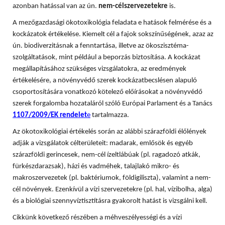
azonban hatással van az ún.
nem-célszervezetekre
is.
A mezőgazdasági ökotoxikológia feladata e hatások felmérése és a
kockázatok értékelése. Kiemelt cél a fajok sokszínűségének, azaz az
ún. biodiverzitásnak a fenntartása, illetve az ökoszisztéma-
szolgáltatások, mint például a beporzás biztosítása. A
kockázat
megállapításához szükséges vizsgálatokra, az eredmények
értékelésére, a növényvédő szerek kockázatbecslésen alapuló
csoportosítására vonatkozó kötelező előírásokat a növényvédő
szerek forgalomba hozataláról szóló Európai Parlament és a Tanács
1107/2009/EK rendelet
e
tartalmazza.
Az ökotoxikológiai értékelés során az alábbi szárazföldi élőlények
adják a vizsgálatok célterületeit: madarak, emlősök és egyéb
szárazföldi gerincesek, nem-cél ízeltlábúak (pl. ragadozó atkák,
fürkészdarazsak), házi és vadméhek, talajlakó mikro- és
makroszervezetek (pl. baktériumok, földigiliszta), valamint a nem-
cél növények. Ezenkívül a vízi szervezetekre (pl. hal, vízibolha, alga)
és a biológiai szennyvíztisztításra gyakorolt hatást is vizsgálni kell.
Cikkünk következő részében a méhveszélyességi és a vízi