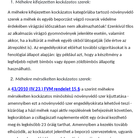
Méhekre kifejezetten kockázatos szerek:
A méhekre kifejezetten kockázatos kategóriába tartozó növényvédő
szerek a méhek és egyéb beporzást végző rovarok védelme
érdekében virágzási időszakban nem alkalmazhatóak! Ezenkívül tilos
az alkalmazás virágzó gyomnövények jelenléte esetén, valamint
akkor, ha a kultúrát a méhek egyéb okból látogatják (ide értve az
átrepülést is). Az engedélyokirat előírhat további szigorításokat is a
fenológiai állapot alapján: így például azt, hogy a készítmény a
legfeljebb rejtett bimbós vagy éppen zöldbimbós állapotig
használható.
Méhekre mérsékelten kockázatos szerek:
A
43/2010 (IV.23.) FVM rendelet 15.§
-a szerint méhekre
mérsékelten kockázatos minősítésű növényvédő szer kijuttatása -
amennyiben ezt a növényvédő szer engedélyokirata lehetővé teszi -
kizárólag a házi méhek napi aktív repülésének befejezését követően,
legkorábban a csillagászati naplemente előtt egy órával kezdhető
meg és legkésőbb 23 óráig tarthat. Amennyiben a kezelés tovább
elhúzódik, az kockázatot jelenthet a beporzó szervezetekre, ugyanis