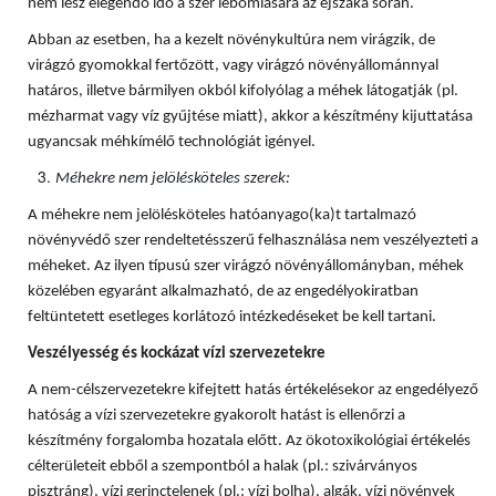
nem lesz elegendő idő a szer lebomlására az éjszaka során.
Abban az esetben, ha a kezelt növénykultúra nem virágzik, de
virágzó gyomokkal fertőzött, vagy virágzó növényállománnyal
határos, illetve bármilyen okból kifolyólag a méhek látogatják (pl.
mézharmat vagy víz gyűjtése miatt), akkor a készítmény kijuttatása
ugyancsak méhkímélő technológiát igényel.
Méhekre nem jelölésköteles szerek:
A méhekre nem jelölésköteles hatóanyago(ka)t tartalmazó
növényvédő szer rendeltetésszerű felhasználása nem veszélyezteti a
méheket. Az ilyen típusú szer virágzó növényállományban, méhek
közelében egyaránt alkalmazható, de az engedélyokiratban
feltüntetett esetleges korlátozó intézkedéseket be kell tartani.
Veszélyesség és kockázat vízi szervezetekre
A nem-célszervezetekre kifejtett hatás értékelésekor az engedélyező
hatóság a vízi szervezetekre gyakorolt hatást is ellenőrzi a
készítmény forgalomba hozatala előtt. Az ökotoxikológiai értékelés
célterületeit ebből a szempontból a halak (pl.: szivárványos
pisztráng), vízi gerinctelenek (pl.: vízi bolha), algák, vízi növények