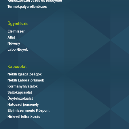
Rendszerszervezés és felügyelet
Termékpálya-ellenőrzés
Ügyintézés
Élelmiszer
Állat
Növény
Labor/Egyéb
Kapcsolat
Nébih Igazgatóságok
Nébih Laboratóriumok
Kormányhivatalok
Sajtókapcsolat
Ügyfélszolgálat
Hatósági jogsegély
Élelmiszermentő Központ
Hírlevél feliratkozás