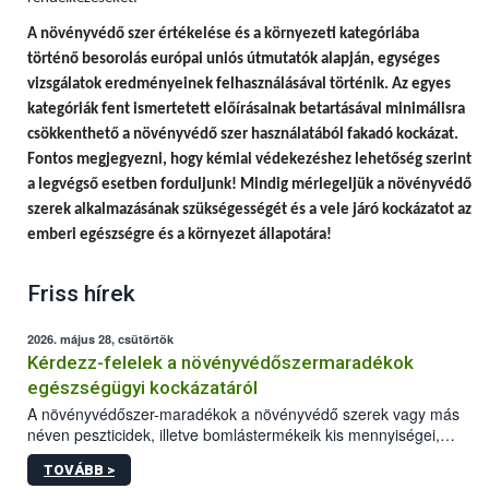
A
növényvédő szer értékelése és a környezeti kategóriába
történő besorolás európai uniós útmutatók alapján, egységes
vizsgálatok eredményeinek felhasználásával történik.
Az egyes
kategóriák fent ismertetett előírásainak betartásával minimálisra
csökkenthető a növényvédő szer használatából fakadó kockázat.
Fontos megjegyezni, hogy
kémiai védekezéshez lehetőség szerint
a legvégső esetben forduljunk! Mindig mérlegeljük a növényvédő
szerek alkalmazásának szükségességét és a vele járó kockázatot az
emberi egészségre és a környezet állapotára!
Friss hírek
2026. május 28, csütörtök
Kérdezz-felelek a növényvédőszermaradékok
egészségügyi kockázatáról
A növényvédőszer-maradékok a növényvédő szerek vagy más
néven peszticidek, illetve bomlástermékeik kis mennyiségei,
melyek a terményekben vagy azok felületén a betakarítást,
TOVÁBB >
szüretelést, illetve tárolást követően is megmaradhatnak. Az