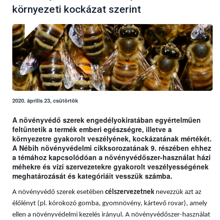
környezeti kockázat szerint
2020. április 23, csütörtök
A növényvédő szerek engedélyokiratában egyértelműen
feltüntetik a termék emberi egészségre, illetve a
környezetre gyakorolt veszélyének, kockázatának mértékét.
A Nébih növényvédelmi cikksorozatának 9. részében ehhez
a témához kapcsolódóan a növényvédőszer-használat házi
méhekre és vízi szervezetekre gyakorolt veszélyességének
meghatározását és kategóriáit vesszük számba.
A növényvédő szerek esetében
célszervezetnek
nevezzük azt az
élőlényt (pl. kórokozó gomba, gyomnövény, kártevő rovar), amely
ellen a növényvédelmi kezelés irányul. A növényvédőszer-használat