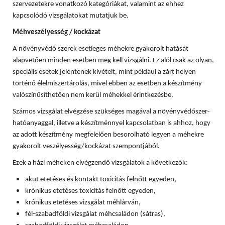
szervezetekre vonatkozó kategóriákat, valamint az ehhez
kapcsolódó vizsgálatokat mutatjuk be.
Méhveszélyesség / kockázat
A növényvédő szerek esetleges méhekre gyakorolt hatását
alapvetően minden esetben meg kell vizsgálni. Ez alól csak az olyan,
speciális esetek jelentenek kivételt, mint például a zárt helyen
történő élelmiszertárolás, mivel ebben az esetben a készítmény
valószínűsíthetően nem kerül méhekkel érintkezésbe.
Számos vizsgálat elvégzése szükséges magával a növényvédőszer-
hatóanyaggal, illetve a készítménnyel kapcsolatban is ahhoz, hogy
az adott készítmény megfelelően besorolható legyen a méhekre
gyakorolt veszélyesség/kockázat szempontjából.
Ezek a házi méheken elvégzendő vizsgálatok a következők:
akut etetéses és kontakt toxicitás felnőtt egyeden,
krónikus etetéses toxicitás felnőtt egyeden,
krónikus etetéses vizsgálat méhlárván,
fél-szabadföldi vizsgálat méhcsaládon (sátras),