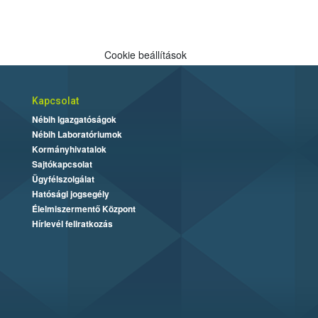
Cookie beállítások
Kapcsolat
Nébih Igazgatóságok
Nébih Laboratóriumok
Kormányhivatalok
Sajtókapcsolat
Ügyfélszolgálat
Hatósági jogsegély
Élelmiszermentő Központ
Hírlevél feliratkozás