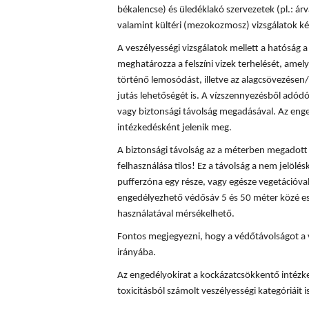
békalencse) és üledéklakó szervezetek (pl.: á
valamint kültéri (mezokozmosz) vizsgálatok ké
A veszélyességi vizsgálatok mellett a hatóság
meghatározza a felszíni vizek terhelését, amely
történő lemosódást, illetve az alagcsövezésen/
jutás lehetőségét is. A vízszennyezésből adód
vagy biztonsági távolság megadásával. Az enge
intézkedésként jelenik meg.
A biztonsági távolság az a méterben megadott t
felhasználása tilos! Ez a távolság a nem jelölés
pufferzóna egy része, vagy egésze vegetációval
engedélyezhető védősáv 5 és 50 méter közé es
használatával mérsékelhető.
Fontos megjegyezni, hogy a védőtávolságot a 
irányába.
Az engedélyokirat a kockázatcsökkentő intézke
toxicitásból számolt veszélyességi kategóriáit is