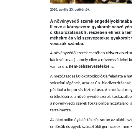
2020. április 23, csütörtök
A növényvédő szerek engedélyokiratában
illetve a környezetre gyakorolt veszély
cikksorozatának 9. részében ehhez a t
méhekre és vízi szervezetekre gyakorolt
vesszük számba.
A növényvédő szerek esetében
célszervezetn
kártevő rovar), amely ellen a növényvédelmi k
van az ún.
nem-célszervezetekre
is.
A mezőgazdasági ökotoxikológia feladata e hatá
sokszínűségének, azaz az ún. biodiverzitásnak 
például a beporzás biztosítása. A
kockázat meg
értékelésére, a növényvédő szerek kockázatbec
a növényvédő szerek forgalomba hozataláról s
tartalmazza.
Az ökotoxikológiai értékelés során az alábbi sz
emlősök és egyéb szárazföldi gerincesek, nem-c