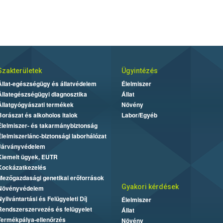
Szakterületek
Ügyintézés
Állat-egészségügy és állatvédelem
Élelmiszer
Állategészségügyi diagnosztika
Állat
Állatgyógyászati termékek
Növény
Borászat és alkoholos italok
Labor/Egyéb
Élelmiszer- és takarmánybiztonság
Élelmiszerlánc-biztonsági laborhálózat
Járványvédelem
Kiemelt ügyek, EUTR
Kockázatkezelés
Mezőgazdasági genetikai erőforrások
Gyakori kérdések
Növényvédelem
Nyilvántartási és Felügyeleti Díj
Élelmiszer
Rendszerszervezés és felügyelet
Állat
Termékpálya-ellenőrzés
Növény