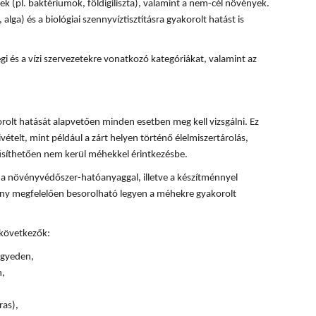
k (pl. baktériumok, földigiliszta), valamint a nem-cél növények.
, alga) és a biológiai szennyvíztisztításra gyakorolt hatást is
 és a vízi szervezetekre vonatkozó kategóriákat, valamint az
olt hatását alapvetően minden esetben meg kell vizsgálni. Ez
ivételt, mint például a zárt helyen történő élelmiszertárolás,
űsíthetően nem kerül méhekkel érintkezésbe.
 a növényvédőszer-hatóanyaggal, illetve a készítménnyel
ény megfelelően besorolható legyen a méhekre gyakorolt
 következők:
 egyeden,
n,
ras),