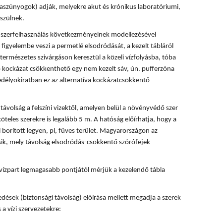
rvaszúnyogok) adják, melyekre akut és krónikus laboratóriumi,
szülnek.
 a szerfelhasználás következményeinek modellezésével
 figyelembe veszi a permetlé elsodródását, a kezelt tábláról
természetes szivárgáson keresztül a közeli vízfolyásba, tóba
ó kockázat csökkenthető egy nem kezelt sáv, ún. pufferzóna
délyokiratban ez az alternatíva kockázatcsökkentő
ávolság a felszíni vizektől, amelyen belül a növényvédő szer
köteles szerekre is legalább 5 m. A hatóság előírhatja, hogy a
 borított legyen, pl, füves terület. Magyarországon az
ik, mely távolság elsodródás-csökkentő szórófejek
vízpart legmagasabb pontjától mérjük a kezelendő tábla
dések (biztonsági távolság) előírása mellett megadja a szerek
 a vízi szervezetekre: