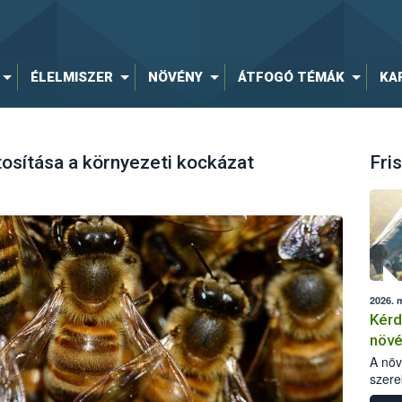
ÉLELMISZER
NÖVÉNY
ÁTFOGÓ TÉMÁK
KA
osítása a környezeti kockázat
Fris
2026. 
Kérd
növ
egés
A nö
szere
bomlá