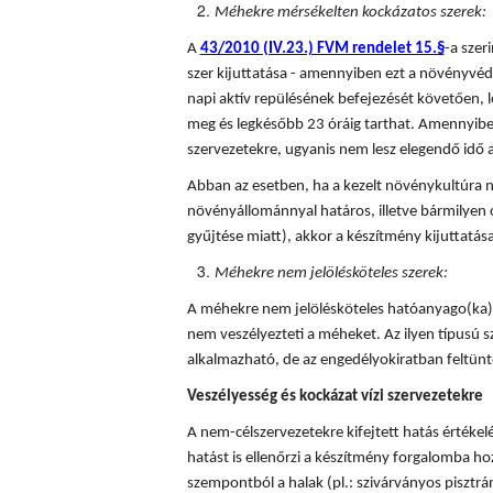
Méhekre mérsékelten kockázatos szerek:
A
43/2010 (IV.23.) FVM rendelet 15.§
-a sze
szer kijuttatása - amennyiben ezt a növényvédő
napi aktív repülésének befejezését követően, l
meg és legkésőbb 23 óráig tarthat. Amennyiben
szervezetekre, ugyanis nem lesz elegendő idő a
Abban az esetben, ha a kezelt növénykultúra n
növényállománnyal határos, illetve bármilyen 
gyűjtése miatt), akkor a készítmény kijuttatá
Méhekre nem jelölésköteles szerek:
A méhekre nem jelölésköteles hatóanyago(ka)t
nem veszélyezteti a méheket. Az ilyen típusú
alkalmazható, de az engedélyokiratban feltünte
Veszélyesség és kockázat vízi szervezetekre
A nem-célszervezetekre kifejtett hatás értékel
hatást is ellenőrzi a készítmény forgalomba hoza
szempontból a halak (pl.: szivárványos pisztráng)