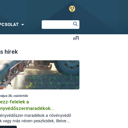
PCSOLAT
s hírek
május 28, csütörtök
ezz-felelek a
ényvédőszermaradékok
zségügyi kockázatáról
vényvédőszer-maradékok a növényvédő
k vagy más néven peszticidek, illetve
stermékeik kis mennyiségei, melyek a