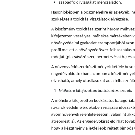
szabadföldi vizsgálat méhcsaládon.
Hasonlóképpen a poszméhekre és az egyéb, ne
szükséges a toxicitás-vizsgálatok elvégzése.
A készítmény toxicitása szerint három méhves
kifejezetten veszélyes, méhekre mérsékelten v
növényvédelmi gyakorlat szempontjából azonba
profil mellett a növényvédőszer-felhasználás mi
módját (pl. csávázó szer, permetezés stb.) és a 
A növényvédőszer-készítmények kétféle besorol
engedélyokiratokban, azonban a készítmények
olvasható, amely utasításokat ad a felhaszná
Méhekre kifejezetten kockázatos szerek:
A méhekre kifejezetten kockázatos kategóriá
rovarok védelme érdekében virágzási időszakba
gyomnövények jelenléte esetén, valamint akkor
átrepülést is). Az engedélyokirat előírhat tovább
hogy a készítmény a legfeljebb rejtett bimbós