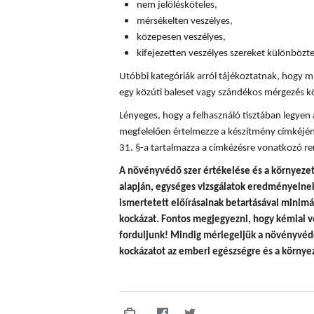
nem jelölésköteles,
mérsékelten veszélyes,
közepesen veszélyes,
kifejezetten veszélyes szereket különböz
Utóbbi kategóriák arról tájékoztatnak, hogy mi
egy közúti baleset vagy szándékos mérgezés k
Lényeges, hogy a felhasználó tisztában legyen
megfelelően értelmezze a készítmény címkéjén
31. §-a tartalmazza a címkézésre vonatkozó re
A
növényvédő szer értékelése és a környezet
alapján, egységes vizsgálatok eredményeinek 
ismertetett előírásainak betartásával minim
kockázat. Fontos megjegyezni, hogy
kémiai v
forduljunk! Mindig mérlegeljük a növényvédő
kockázatot az emberi egészségre és a környez