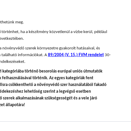
tethetünk meg.
 történhet, ha a készítmény közvetlenül a vízbe kerül, például
övetkeztében.
 a növényvédő szerek környezetre gyakorolt hatásaival, és
 található információkat. A
89/2004 (V. 15.) FVM rendelet
30-
ndelkezéseket.
i kategóriába történő besorolás európai uniós útmutatók
felhasználásával történik.
Az egyes kategóriák fent
álisra csökkenthető a növényvédő szer használatából fakadó
édekezéshez lehetőség szerint a legvégső esetben
 szerek alkalmazásának szükségességét és a vele járó
et állapotára!