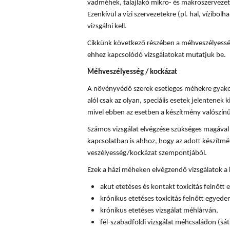
vadméhek, talajlakó mikro- és makroszervezete
Ezenkívül a vízi szervezetekre (pl. hal, vízibolha
vizsgálni kell.
Cikkünk következő részében a méhveszélyességi
ehhez kapcsolódó vizsgálatokat mutatjuk be.
Méhveszélyesség / kockázat
A növényvédő szerek esetleges méhekre gyakor
alól csak az olyan, speciális esetek jelentenek k
mivel ebben az esetben a készítmény valószín
Számos vizsgálat elvégzése szükséges magával
kapcsolatban is ahhoz, hogy az adott készítm
veszélyesség/kockázat szempontjából.
Ezek a házi méheken elvégzendő vizsgálatok a
akut etetéses és kontakt toxicitás felnőtt
krónikus etetéses toxicitás felnőtt egyede
krónikus etetéses vizsgálat méhlárván,
fél-szabadföldi vizsgálat méhcsaládon (sát