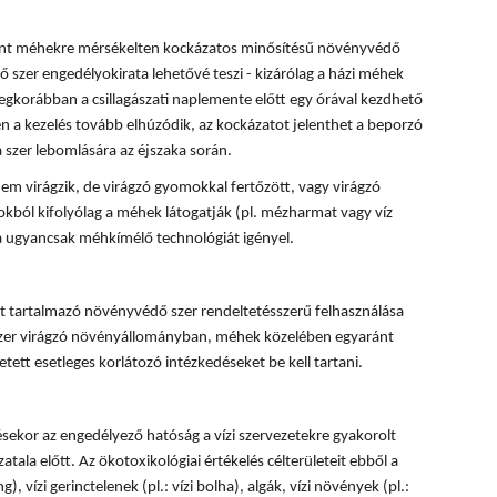
rint méhekre mérsékelten kockázatos minősítésű növényvédő
 szer engedélyokirata lehetővé teszi - kizárólag a házi méhek
egkorábban a csillagászati naplemente előtt egy órával kezdhető
 a kezelés tovább elhúzódik, az kockázatot jelenthet a beporzó
 szer lebomlására az éjszaka során.
em virágzik, de virágzó gyomokkal fertőzött, vagy virágzó
okból kifolyólag a méhek látogatják (pl. mézharmat vagy víz
sa ugyancsak méhkímélő technológiát igényel.
 tartalmazó növényvédő szer rendeltetésszerű felhasználása
 szer virágzó növényállományban, méhek közelében egyaránt
tett esetleges korlátozó intézkedéseket be kell tartani.
ésekor az engedélyező hatóság a vízi szervezetekre gyakorolt
tala előtt. Az ökotoxikológiai értékelés célterületeit ebből a
, vízi gerinctelenek (pl.: vízi bolha), algák, vízi növények (pl.: