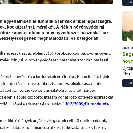
TO
termé
szüret
megma
növén
 egyértelműen feltüntetik a termék emberi egészségre,
esete
ének, kockázatának mértékét. A Nébih növényvédelmi
lenni
émához kapcsolódóan a növényvédőszer-használat házi
szerm
 veszélyességének meghatározását és kategóriáit
melye
2026. 
kis m
Segé
ek
nevezzük azt az élőlényt (pl. kórokozó gomba, gyomnövény,
jelen
nézve
növé
ezelés irányul. A növényvédőszer-használat azonban hatással
Új tá
Élelm
sok felmérése és a kockázatok értékelése. Kiemelt cél a fajok
számá
TO
a fenntartása, illetve az ökoszisztéma-szolgáltatások, mint
növén
tevék
állapításához szükséges vizsgálatokra, az eredmények
össze
slésen alapuló csoportosítására vonatkozó kötelező előírásokat
működ
zóló Európai Parlament és a Tanács
1107/2009/EK rendelet
e
hatósá
árazföldi élőlények adják a vizsgálatok célterületeit: madarak,
él ízeltlábúak (pl. ragadozó atkák, fürkészdarazsak), házi és