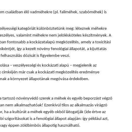
m családban élő vadméhekre (pl. faliméhek, szabóméhek) is
zélyességi kategóriát különböztetünk meg: léteznek méhekre
eszélyes, valamint méhekre nem jelölésköteles készítmények. A
n fontosabb a kockázatalapú megközelítés, amely a toxicitási
kéntjét, így a kezelt növény fenológiai állapotát, a kijuttatás
felhasználás dózisát is figyelembe veszi.
ása – veszélyességi és kockázati alapú – megjelenik az
 címkéjén már csak a kockázati megközelítés eredménye
lónak a környezet állapotának megóvása érdekében.
ba tartozó növényvédő szerek a méhek és egyéb beporzást végző
n nem alkalmazhatóak! Ezenkívül tilos az alkalmazás virágzó
, ha a kultúrát a méhek egyéb okból látogatják (ide értve az
i szigorításokat is a fenológiai állapot alapján: így például azt,
 vagy éppen zöldbimbós állapotig használható.