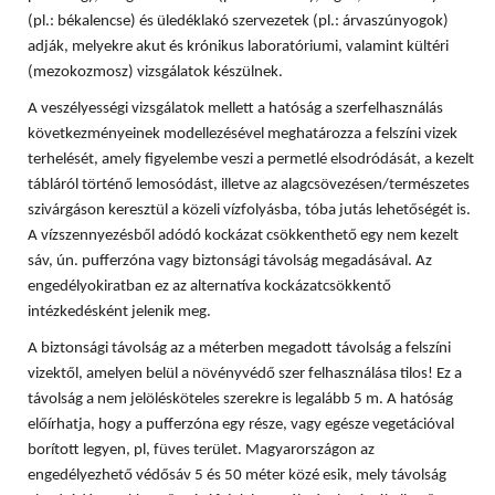
(pl.: békalencse) és üledéklakó szervezetek (pl.: árvaszúnyogok)
adják, melyekre akut és krónikus laboratóriumi, valamint kültéri
(mezokozmosz) vizsgálatok készülnek.
A veszélyességi vizsgálatok mellett a hatóság a szerfelhasználás
következményeinek modellezésével meghatározza a felszíni vizek
terhelését, amely figyelembe veszi a permetlé elsodródását, a kezelt
tábláról történő lemosódást, illetve az alagcsövezésen/természetes
szivárgáson keresztül a közeli vízfolyásba, tóba jutás lehetőségét is.
A vízszennyezésből adódó kockázat csökkenthető egy nem kezelt
sáv, ún. pufferzóna vagy biztonsági távolság megadásával. Az
engedélyokiratban ez az alternatíva kockázatcsökkentő
intézkedésként jelenik meg.
A biztonsági távolság az a méterben megadott távolság a felszíni
vizektől, amelyen belül a növényvédő szer felhasználása tilos! Ez a
távolság a nem jelölésköteles szerekre is legalább 5 m. A hatóság
előírhatja, hogy a pufferzóna egy része, vagy egésze vegetációval
borított legyen, pl, füves terület. Magyarországon az
engedélyezhető védősáv 5 és 50 méter közé esik, mely távolság