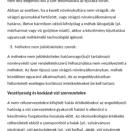
nem lesz elegendő idő a szer lebomlására az éjszaka során.
Abban az esetben, ha a kezelt növénykultúra nem virágzik, de
virágzó gyomokkal fertőzött, vagy virágzó növényállománnyal
határos, illetve bármilyen okból kifolyólag a méhek látogatják (pl.
mézharmat vagy víz gyűjtése miatt), akkor a készítmény kijuttatása
ugyancsak méhkímélő technológiát igényel.
Méhekre nem jelölésköteles szerek:
A méhekre nem jelölésköteles hatóanyago(ka)t tartalmazó
növényvédő szer rendeltetésszerű felhasználása nem veszélyezteti a
méheket. Az ilyen típusú szer virágzó növényállományban, méhek
közelében egyaránt alkalmazható, de az engedélyokiratban
feltüntetett esetleges korlátozó intézkedéseket be kell tartani.
Veszélyesség és kockázat vízi szervezetekre
A nem-célszervezetekre kifejtett hatás értékelésekor az engedélyező
hatóság a vízi szervezetekre gyakorolt hatást is ellenőrzi a
készítmény forgalomba hozatala előtt. Az ökotoxikológiai értékelés
célterületeit ebből a szempontból a halak (pl.: szivárványos
pisztráng), vízi gerinctelenek (pl.: vízi bolha), algák, vízi növények