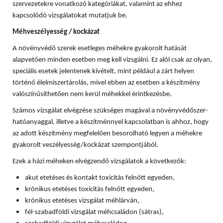
szervezetekre vonatkozó kategóriákat, valamint az ehhez
kapcsolódó vizsgálatokat mutatjuk be.
Méhveszélyesség / kockázat
A növényvédő szerek esetleges méhekre gyakorolt hatását
alapvetően minden esetben meg kell vizsgálni. Ez alól csak az olyan,
speciális esetek jelentenek kivételt, mint például a zárt helyen
történő élelmiszertárolás, mivel ebben az esetben a készítmény
valószínűsíthetően nem kerül méhekkel érintkezésbe.
Számos vizsgálat elvégzése szükséges magával a növényvédőszer-
hatóanyaggal, illetve a készítménnyel kapcsolatban is ahhoz, hogy
az adott készítmény megfelelően besorolható legyen a méhekre
gyakorolt veszélyesség/kockázat szempontjából.
Ezek a házi méheken elvégzendő vizsgálatok a következők:
akut etetéses és kontakt toxicitás felnőtt egyeden,
krónikus etetéses toxicitás felnőtt egyeden,
krónikus etetéses vizsgálat méhlárván,
fél-szabadföldi vizsgálat méhcsaládon (sátras),