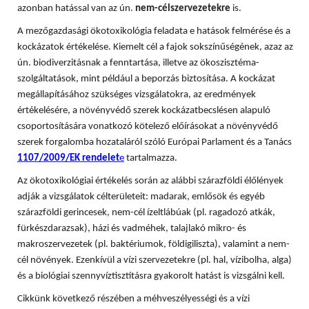
azonban hatással van az ún.
nem-célszervezetekre
is.
A mezőgazdasági ökotoxikológia feladata e hatások felmérése és a
kockázatok értékelése. Kiemelt cél a fajok sokszínűségének, azaz az
ún. biodiverzitásnak a fenntartása, illetve az ökoszisztéma-
szolgáltatások, mint például a beporzás biztosítása. A
kockázat
megállapításához szükséges vizsgálatokra, az eredmények
értékelésére, a növényvédő szerek kockázatbecslésen alapuló
csoportosítására vonatkozó kötelező előírásokat a növényvédő
szerek forgalomba hozataláról szóló Európai Parlament és a Tanács
1107/2009/EK rendelet
e
tartalmazza.
Az ökotoxikológiai értékelés során az alábbi szárazföldi élőlények
adják a vizsgálatok célterületeit: madarak, emlősök és egyéb
szárazföldi gerincesek, nem-cél ízeltlábúak (pl. ragadozó atkák,
fürkészdarazsak), házi és vadméhek, talajlakó mikro- és
makroszervezetek (pl. baktériumok, földigiliszta), valamint a nem-
cél növények. Ezenkívül a vízi szervezetekre (pl. hal, vízibolha, alga)
és a biológiai szennyvíztisztításra gyakorolt hatást is vizsgálni kell.
Cikkünk következő részében a méhveszélyességi és a vízi