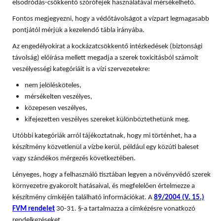
elsodródás-csökkentő szórófejek használatával mérsékelhető.
Fontos megjegyezni, hogy a védőtávolságot a vízpart legmagasabb
pontjától mérjük a kezelendő tábla irányába.
Az engedélyokirat a kockázatcsökkentő intézkedések (biztonsági
távolság) előírása mellett megadja a szerek toxicitásból számolt
veszélyességi kategóriáit is a vízi szervezetekre:
nem jelölésköteles,
mérsékelten veszélyes,
közepesen veszélyes,
kifejezetten veszélyes szereket különböztethetünk meg.
Utóbbi kategóriák arról tájékoztatnak, hogy mi történhet, ha a
készítmény közvetlenül a vízbe kerül, például egy közúti baleset
vagy szándékos mérgezés következtében.
Lényeges, hogy a felhasználó tisztában legyen a növényvédő szerek
környezetre gyakorolt hatásaival, és megfelelően értelmezze a
készítmény címkéjén található információkat. A
89/2004 (V. 15.)
FVM rendelet
30-31. §-a tartalmazza a címkézésre vonatkozó
rendelkezéseket.