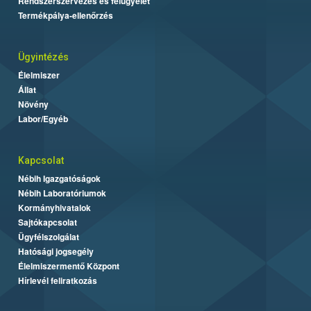
Rendszerszervezés és felügyelet
Termékpálya-ellenőrzés
Ügyintézés
Élelmiszer
Állat
Növény
Labor/Egyéb
Kapcsolat
Nébih Igazgatóságok
Nébih Laboratóriumok
Kormányhivatalok
Sajtókapcsolat
Ügyfélszolgálat
Hatósági jogsegély
Élelmiszermentő Központ
Hírlevél feliratkozás