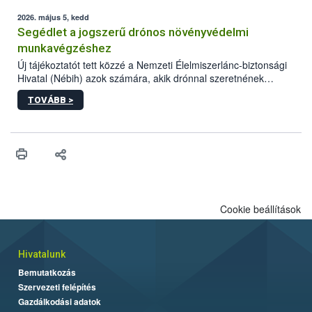
elvárt hatás kifejtéséhez a növényvédő szerek bizonyos
mennyiségének esetenként a kezelt terményeken is jelen kell
2026. május 5, kedd
lennie. Nem minden élelmiszer tartalmaz szermaradékot.
Segédlet a jogszerű drónos növényvédelmi
Azokban az élelmiszerekben is, melyekben kimutathatóak,
munkavégzéshez
általában csak nagyon kis mennyiségben vannak jelen, így nem
Új tájékoztatót tett közzé a Nemzeti Élelmiszerlánc-biztonsági
jelenthetnek kockázatot a fogyasztó egészségére nézve.
Hivatal (Nébih) azok számára, akik drónnal szeretnének
növényvédelmi vagy tápanyag-gazdálkodási tevékenységet
TOVÁBB >
végezni Magyarországon. Az összefoglaló részletesen
szerepelnek a jogszerű működéshez szükséges személyi,
műszaki és hatósági feltételek.
Cookie beállítások
Hivatalunk
Bemutatkozás
Szervezeti felépítés
Gazdálkodási adatok