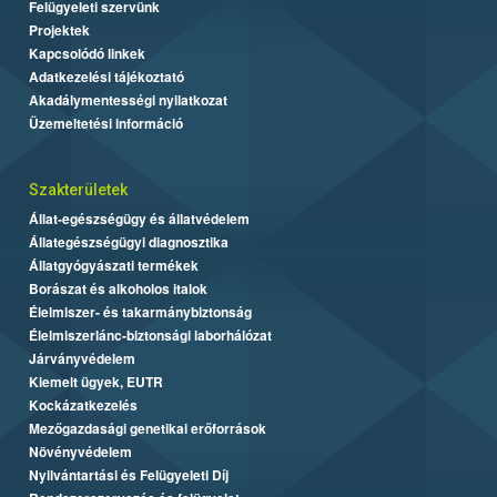
Felügyeleti szervünk
Projektek
Kapcsolódó linkek
Adatkezelési tájékoztató
Akadálymentességi nyilatkozat
Üzemeltetési információ
Szakterületek
Állat-egészségügy és állatvédelem
Állategészségügyi diagnosztika
Állatgyógyászati termékek
Borászat és alkoholos italok
Élelmiszer- és takarmánybiztonság
Élelmiszerlánc-biztonsági laborhálózat
Járványvédelem
Kiemelt ügyek, EUTR
Kockázatkezelés
Mezőgazdasági genetikai erőforrások
Növényvédelem
Nyilvántartási és Felügyeleti Díj