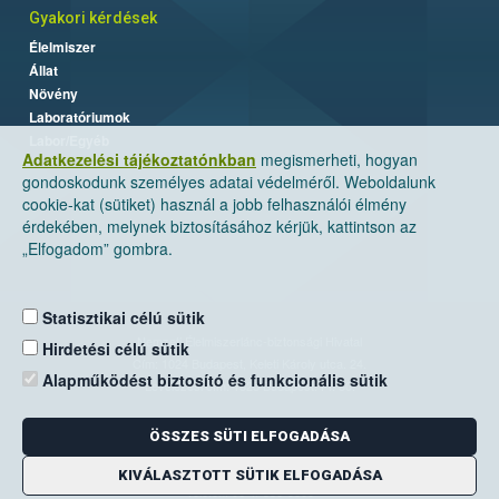
Gyakori kérdések
Élelmiszer
Állat
Növény
Laboratóriumok
Labor/Egyéb
Adatkezelési tájékoztatónkban
megismerheti, hogyan
gondoskodunk személyes adatai védelméről. Weboldalunk
cookie-kat (sütiket) használ a jobb felhasználói élmény
érdekében, melynek biztosításához kérjük, kattintson az
„Elfogadom” gombra.
Statisztikai célú sütik
Nemzeti Élelmiszerlánc-biztonsági Hivatal
Hirdetési célú sütik
Cím: 1024 Budapest, Keleti Károly utca. 24.
Alapműködést biztosító és funkcionális sütik
Levelezési cím: 1525 Budapest. Pf. 30.
ÖSSZES SÜTI ELFOGADÁSA
E-mail:
ugyfelszolgalat@nebih.gov.hu
Zöld szám: 06-80/263-244
KIVÁLASZTOTT SÜTIK ELFOGADÁSA
Telefon: 06-1/ 336-9000