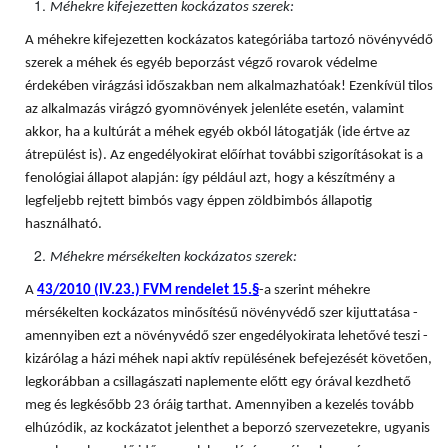
Méhekre kifejezetten kockázatos szerek:
A méhekre kifejezetten kockázatos kategóriába tartozó növényvédő
szerek a méhek és egyéb beporzást végző rovarok védelme
érdekében virágzási időszakban nem alkalmazhatóak! Ezenkívül tilos
az alkalmazás virágzó gyomnövények jelenléte esetén, valamint
akkor, ha a kultúrát a méhek egyéb okból látogatják (ide értve az
átrepülést is). Az engedélyokirat előírhat további szigorításokat is a
fenológiai állapot alapján: így például azt, hogy a készítmény a
legfeljebb rejtett bimbós vagy éppen zöldbimbós állapotig
használható.
Méhekre mérsékelten kockázatos szerek:
A
43/2010 (IV.23.) FVM rendelet 15.§
-a szerint méhekre
mérsékelten kockázatos minősítésű növényvédő szer kijuttatása -
amennyiben ezt a növényvédő szer engedélyokirata lehetővé teszi -
kizárólag a házi méhek napi aktív repülésének befejezését követően,
legkorábban a csillagászati naplemente előtt egy órával kezdhető
meg és legkésőbb 23 óráig tarthat. Amennyiben a kezelés tovább
elhúzódik, az kockázatot jelenthet a beporzó szervezetekre, ugyanis