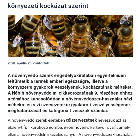
környezeti kockázat szerint
2020. április 23, csütörtök
A növényvédő szerek engedélyokiratában egyértelműen
feltüntetik a termék emberi egészségre, illetve a
környezetre gyakorolt veszélyének, kockázatának mértékét.
A Nébih növényvédelmi cikksorozatának 9. részében ehhez
a témához kapcsolódóan a növényvédőszer-használat házi
méhekre és vízi szervezetekre gyakorolt veszélyességének
meghatározását és kategóriáit vesszük számba.
A növényvédő szerek esetében
célszervezetnek
nevezzük azt az
élőlényt (pl. kórokozó gomba, gyomnövény, kártevő rovar), amely
ellen a növényvédelmi kezelés irányul. A növényvédőszer-használat