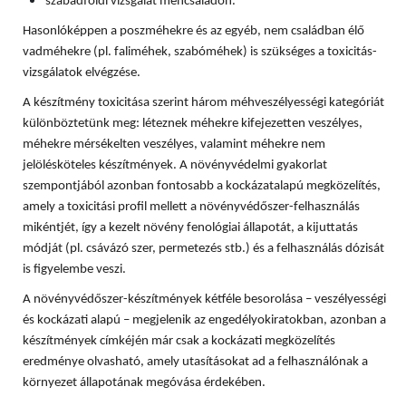
szabadföldi vizsgálat méhcsaládon.
Hasonlóképpen a poszméhekre és az egyéb, nem családban élő
vadméhekre (pl. faliméhek, szabóméhek) is szükséges a toxicitás-
vizsgálatok elvégzése.
A készítmény toxicitása szerint három méhveszélyességi kategóriát
különböztetünk meg: léteznek méhekre kifejezetten veszélyes,
méhekre mérsékelten veszélyes, valamint méhekre nem
jelölésköteles készítmények. A növényvédelmi gyakorlat
szempontjából azonban fontosabb a kockázatalapú megközelítés,
amely a toxicitási profil mellett a növényvédőszer-felhasználás
mikéntjét, így a kezelt növény fenológiai állapotát, a kijuttatás
módját (pl. csávázó szer, permetezés stb.) és a felhasználás dózisát
is figyelembe veszi.
A növényvédőszer-készítmények kétféle besorolása – veszélyességi
és kockázati alapú – megjelenik az engedélyokiratokban, azonban a
készítmények címkéjén már csak a kockázati megközelítés
eredménye olvasható, amely utasításokat ad a felhasználónak a
környezet állapotának megóvása érdekében.