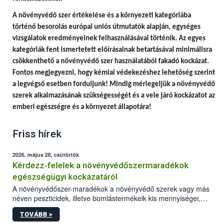
A
növényvédő szer értékelése és a környezeti kategóriába
történő besorolás európai uniós útmutatók alapján, egységes
vizsgálatok eredményeinek felhasználásával történik.
Az egyes
kategóriák fent ismertetett előírásainak betartásával minimálisra
csökkenthető a növényvédő szer használatából fakadó kockázat.
Fontos megjegyezni, hogy
kémiai védekezéshez lehetőség szerint
a legvégső esetben forduljunk! Mindig mérlegeljük a növényvédő
szerek alkalmazásának szükségességét és a vele járó kockázatot az
emberi egészségre és a környezet állapotára!
Friss hírek
2026. május 28, csütörtök
Kérdezz-felelek a növényvédőszermaradékok
egészségügyi kockázatáról
A növényvédőszer-maradékok a növényvédő szerek vagy más
néven peszticidek, illetve bomlástermékeik kis mennyiségei,
melyek a terményekben vagy azok felületén a betakarítást,
TOVÁBB >
szüretelést, illetve tárolást követően is megmaradhatnak. Az