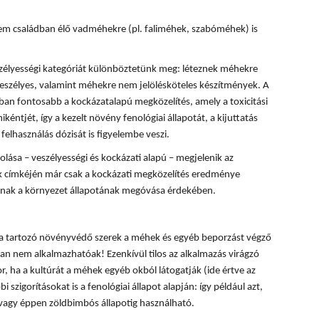
m családban élő vadméhekre (pl. faliméhek, szabóméhek) is
zélyességi kategóriát különböztetünk meg: léteznek méhekre
eszélyes, valamint méhekre nem jelölésköteles készítmények. A
n fontosabb a kockázatalapú megközelítés, amely a toxicitási
kéntjét, így a kezelt növény fenológiai állapotát, a kijuttatás
felhasználás dózisát is figyelembe veszi.
ása – veszélyességi és kockázati alapú – megjelenik az
 címkéjén már csak a kockázati megközelítés eredménye
lónak a környezet állapotának megóvása érdekében.
ba tartozó növényvédő szerek a méhek és egyéb beporzást végző
n nem alkalmazhatóak! Ezenkívül tilos az alkalmazás virágzó
, ha a kultúrát a méhek egyéb okból látogatják (ide értve az
i szigorításokat is a fenológiai állapot alapján: így például azt,
 vagy éppen zöldbimbós állapotig használható.