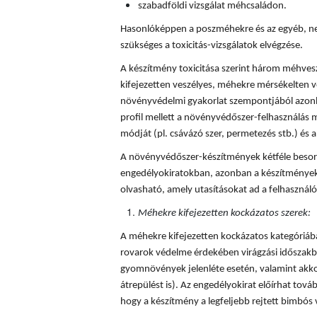
szabadföldi vizsgálat méhcsaládon.
Hasonlóképpen a poszméhekre és az egyéb, ne
szükséges a toxicitás-vizsgálatok elvégzése.
A készítmény toxicitása szerint három méhves
kifejezetten veszélyes, méhekre mérsékelten v
növényvédelmi gyakorlat szempontjából azonba
profil mellett a növényvédőszer-felhasználás mi
módját (pl. csávázó szer, permetezés stb.) és a 
A növényvédőszer-készítmények kétféle besorol
engedélyokiratokban, azonban a készítmények
olvasható, amely utasításokat ad a felhaszná
Méhekre kifejezetten kockázatos szerek:
A méhekre kifejezetten kockázatos kategóriá
rovarok védelme érdekében virágzási időszakba
gyomnövények jelenléte esetén, valamint akkor
átrepülést is). Az engedélyokirat előírhat tovább
hogy a készítmény a legfeljebb rejtett bimbós