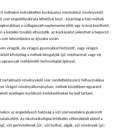
rint méhekre mérsékelten kockázatos minősítésű növényvédő
 szer engedélyokirata lehetővé teszi - kizárólag a házi méhek
egkorábban a csillagászati naplemente előtt egy órával kezdhető
 a kezelés tovább elhúzódik, az kockázatot jelenthet a beporzó
 szer lebomlására az éjszaka során.
em virágzik, de virágzó gyomokkal fertőzött, vagy virágzó
okból kifolyólag a méhek látogatják (pl. mézharmat vagy víz
sa ugyancsak méhkímélő technológiát igényel.
 tartalmazó növényvédő szer rendeltetésszerű felhasználása
 szer virágzó növényállományban, méhek közelében egyaránt
tett esetleges korlátozó intézkedéseket be kell tartani.
ésekor az engedélyező hatóság a vízi szervezetekre gyakorolt
tala előtt. Az ökotoxikológiai értékelés célterületeit ebből a
, vízi gerinctelenek (pl.: vízi bolha), algák, vízi növények (pl.: