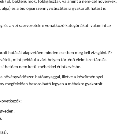
k (pl. baktériumok, földigiliszta), valamint a nem-cél növények.
, alga) és a biológiai szennyvíztisztításra gyakorolt hatást is
 és a vízi szervezetekre vonatkozó kategóriákat, valamint az
olt hatását alapvetően minden esetben meg kell vizsgálni. Ez
ivételt, mint például a zárt helyen történő élelmiszertárolás,
űsíthetően nem kerül méhekkel érintkezésbe.
 a növényvédőszer-hatóanyaggal, illetve a készítménnyel
ény megfelelően besorolható legyen a méhekre gyakorolt
 következők:
 egyeden,
n,
ras),