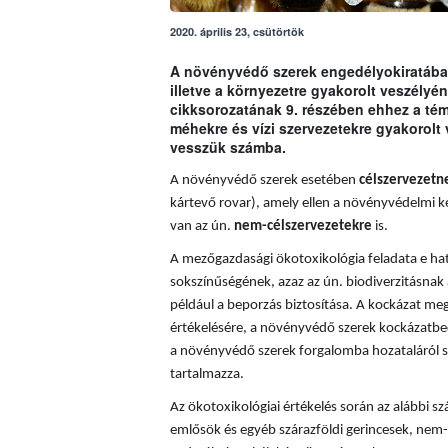
2020. április 23, csütörtök
A növényvédő szerek engedélyokiratában
illetve a környezetre gyakorolt veszély
cikksorozatának 9. részében ehhez a t
méhekre és vízi szervezetekre gyakorolt
vesszük számba.
A növényvédő szerek esetében
célszervezetn
kártevő rovar), amely ellen a növényvédelmi k
van az ún.
nem-célszervezetekre
is.
A mezőgazdasági ökotoxikológia feladata e hatá
sokszínűségének, azaz az ún. biodiverzitásnak 
például a beporzás biztosítása. A
kockázat meg
értékelésére, a növényvédő szerek kockázatbec
a növényvédő szerek forgalomba hozataláról s
tartalmazza.
Az ökotoxikológiai értékelés során az alábbi sz
emlősök és egyéb szárazföldi gerincesek, nem-c