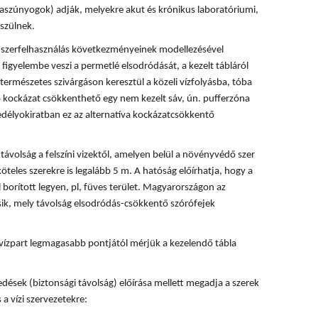
rvaszúnyogok) adják, melyekre akut és krónikus laboratóriumi,
szülnek.
 a szerfelhasználás következményeinek modellezésével
 figyelembe veszi a permetlé elsodródását, a kezelt tábláról
természetes szivárgáson keresztül a közeli vízfolyásba, tóba
ó kockázat csökkenthető egy nem kezelt sáv, ún. pufferzóna
délyokiratban ez az alternatíva kockázatcsökkentő
ávolság a felszíni vizektől, amelyen belül a növényvédő szer
köteles szerekre is legalább 5 m. A hatóság előírhatja, hogy a
 borított legyen, pl, füves terület. Magyarországon az
ik, mely távolság elsodródás-csökkentő szórófejek
vízpart legmagasabb pontjától mérjük a kezelendő tábla
dések (biztonsági távolság) előírása mellett megadja a szerek
 a vízi szervezetekre: