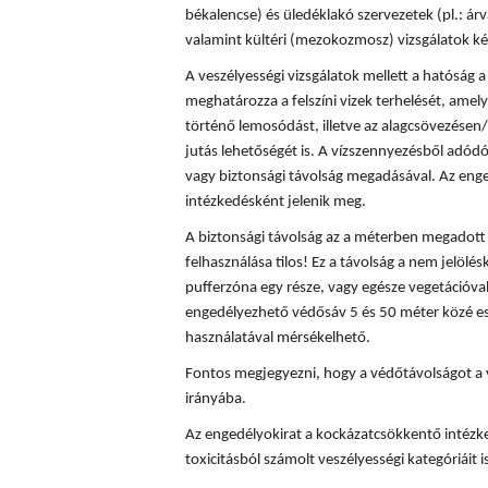
békalencse) és üledéklakó szervezetek (pl.: á
valamint kültéri (mezokozmosz) vizsgálatok ké
A veszélyességi vizsgálatok mellett a hatóság
meghatározza a felszíni vizek terhelését, amely
történő lemosódást, illetve az alagcsövezésen/
jutás lehetőségét is. A vízszennyezésből adód
vagy biztonsági távolság megadásával. Az enge
intézkedésként jelenik meg.
A biztonsági távolság az a méterben megadott t
felhasználása tilos! Ez a távolság a nem jelölés
pufferzóna egy része, vagy egésze vegetációval
engedélyezhető védősáv 5 és 50 méter közé es
használatával mérsékelhető.
Fontos megjegyezni, hogy a védőtávolságot a 
irányába.
Az engedélyokirat a kockázatcsökkentő intézke
toxicitásból számolt veszélyességi kategóriáit is