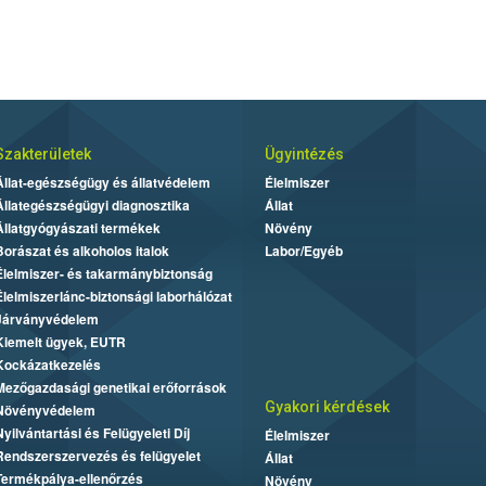
Szakterületek
Ügyintézés
Állat-egészségügy és állatvédelem
Élelmiszer
Állategészségügyi diagnosztika
Állat
Állatgyógyászati termékek
Növény
Borászat és alkoholos italok
Labor/Egyéb
Élelmiszer- és takarmánybiztonság
Élelmiszerlánc-biztonsági laborhálózat
Járványvédelem
Kiemelt ügyek, EUTR
Kockázatkezelés
Mezőgazdasági genetikai erőforrások
Gyakori kérdések
Növényvédelem
Nyilvántartási és Felügyeleti Díj
Élelmiszer
Rendszerszervezés és felügyelet
Állat
Termékpálya-ellenőrzés
Növény