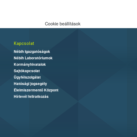
Cookie beállítások
Kapcsolat
Nébih Igazgatóságok
Nébih Laboratóriumok
Kormányhivatalok
Sajtókapcsolat
Ügyfélszolgálat
Hatósági jogsegély
Élelmiszermentő Központ
Hírlevél feliratkozás