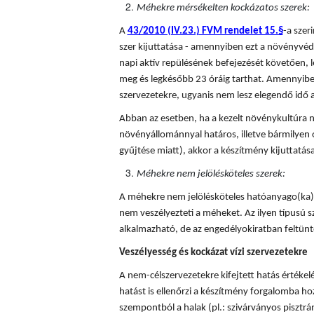
Méhekre mérsékelten kockázatos szerek:
A
43/2010 (IV.23.) FVM rendelet 15.§
-a sze
szer kijuttatása - amennyiben ezt a növényvédő
napi aktív repülésének befejezését követően, l
meg és legkésőbb 23 óráig tarthat. Amennyiben
szervezetekre, ugyanis nem lesz elegendő idő a
Abban az esetben, ha a kezelt növénykultúra n
növényállománnyal határos, illetve bármilyen 
gyűjtése miatt), akkor a készítmény kijuttatá
Méhekre nem jelölésköteles szerek:
A méhekre nem jelölésköteles hatóanyago(ka)t
nem veszélyezteti a méheket. Az ilyen típusú
alkalmazható, de az engedélyokiratban feltünte
Veszélyesség és kockázat vízi szervezetekre
A nem-célszervezetekre kifejtett hatás értékel
hatást is ellenőrzi a készítmény forgalomba hoza
szempontból a halak (pl.: szivárványos pisztráng)