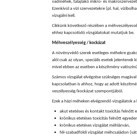
vadméhek, talajlakó mikro- és makroszervezete
Ezenkívül a vízi szervezetekre (pl. hal, vízibolha
vizsgálni kell.
Cikkünk következő részében a méhveszélyességi
ehhez kapcsolódó vizsgálatokat mutatjuk be.
Méhveszélyesség / kockázat
A növényvédő szerek esetleges méhekre gyakor
alól csak az olyan, speciális esetek jelentenek k
mivel ebben az esetben a készítmény valószín
Számos vizsgálat elvégzése szükséges magával
kapcsolatban is ahhoz, hogy az adott készítm
veszélyesség/kockázat szempontjából.
Ezek a házi méheken elvégzendő vizsgálatok a
akut etetéses és kontakt toxicitás felnőtt
krónikus etetéses toxicitás felnőtt egyede
krónikus etetéses vizsgálat méhlárván,
fél-szabadföldi vizsgálat méhcsaládon (sát