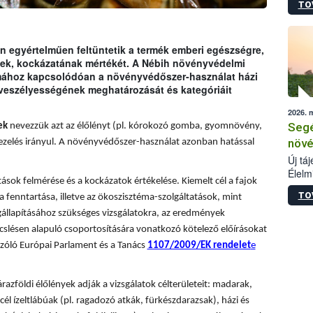
TO
termé
szüret
megma
növén
 egyértelműen feltüntetik a termék emberi egészségre,
esete
ének, kockázatának mértékét. A Nébih növényvédelmi
lenni
émához kapcsolódóan a növényvédőszer-használat házi
szerm
 veszélyességének meghatározását és kategóriáit
melye
2026. 
kis m
Segé
ek
nevezzük azt az élőlényt (pl. kórokozó gomba, gyomnövény,
jelen
nézve
növé
ezelés irányul. A növényvédőszer-használat azonban hatással
Új tá
Élelm
sok felmérése és a kockázatok értékelése. Kiemelt cél a fajok
számá
TO
a fenntartása, illetve az ökoszisztéma-szolgáltatások, mint
növén
tevék
állapításához szükséges vizsgálatokra, az eredmények
össze
slésen alapuló csoportosítására vonatkozó kötelező előírásokat
működ
zóló Európai Parlament és a Tanács
1107/2009/EK rendelet
e
hatósá
árazföldi élőlények adják a vizsgálatok célterületeit: madarak,
él ízeltlábúak (pl. ragadozó atkák, fürkészdarazsak), házi és