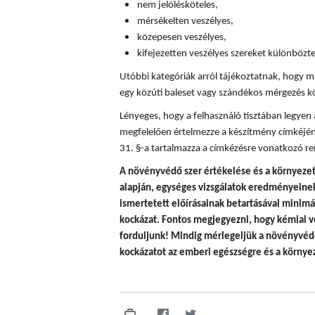
nem jelölésköteles,
mérsékelten veszélyes,
közepesen veszélyes,
kifejezetten veszélyes szereket különböz
Utóbbi kategóriák arról tájékoztatnak, hogy mi
egy közúti baleset vagy szándékos mérgezés k
Lényeges, hogy a felhasználó tisztában legyen
megfelelően értelmezze a készítmény címkéjén
31. §-a tartalmazza a címkézésre vonatkozó re
A
növényvédő szer értékelése és a környezet
alapján, egységes vizsgálatok eredményeinek 
ismertetett előírásainak betartásával minim
kockázat. Fontos megjegyezni, hogy
kémiai v
forduljunk! Mindig mérlegeljük a növényvédő
kockázatot az emberi egészségre és a környez