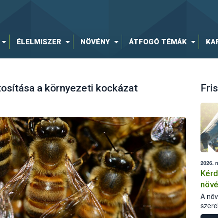
ÉLELMISZER
NÖVÉNY
ÁTFOGÓ TÉMÁK
KA
osítása a környezeti kockázat
Fris
2026. 
Kérd
növ
egés
A nö
szere
bomlá