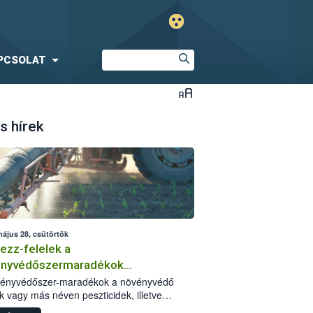
PCSOLAT
s hírek
május 28, csütörtök
ezz-felelek a
ényvédőszermaradékok
zségügyi kockázatáról
vényvédőszer-maradékok a növényvédő
k vagy más néven peszticidek, illetve
stermékeik kis mennyiségei, melyek a