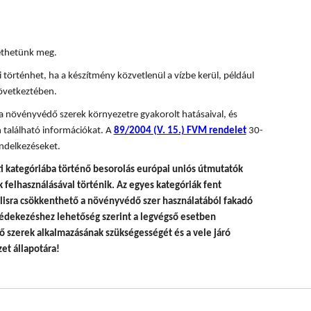
tethetünk meg.
 történhet, ha a készítmény közvetlenül a vízbe kerül, például
övetkeztében.
 a növényvédő szerek környezetre gyakorolt hatásaival, és
 található információkat. A
89/2004 (V. 15.) FVM rendelet
30-
ndelkezéseket.
i kategóriába történő besorolás európai uniós útmutatók
felhasználásával történik.
Az egyes kategóriák fent
álisra csökkenthető a növényvédő szer használatából fakadó
édekezéshez lehetőség szerint a legvégső esetben
 szerek alkalmazásának szükségességét és a vele járó
et állapotára!