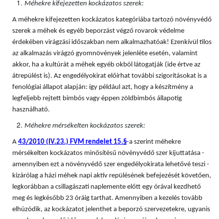
Méhekre kifejezetten kockázatos szerek:
A méhekre kifejezetten kockázatos kategóriába tartozó növényvédő
szerek a méhek és egyéb beporzást végző rovarok védelme
érdekében virágzási időszakban nem alkalmazhatóak! Ezenkívül tilos
az alkalmazás virágzó gyomnövények jelenléte esetén, valamint
akkor, ha a kultúrát a méhek egyéb okból látogatják (ide értve az
átrepülést is). Az engedélyokirat előírhat további szigorításokat is a
fenológiai állapot alapján: így például azt, hogy a készítmény a
legfeljebb rejtett bimbós vagy éppen zöldbimbós állapotig
használható.
Méhekre mérsékelten kockázatos szerek:
A
43/2010 (IV.23.) FVM rendelet 15.§
-a szerint méhekre
mérsékelten kockázatos minősítésű növényvédő szer kijuttatása -
amennyiben ezt a növényvédő szer engedélyokirata lehetővé teszi -
kizárólag a házi méhek napi aktív repülésének befejezését követően,
legkorábban a csillagászati naplemente előtt egy órával kezdhető
meg és legkésőbb 23 óráig tarthat. Amennyiben a kezelés tovább
elhúzódik, az kockázatot jelenthet a beporzó szervezetekre, ugyanis