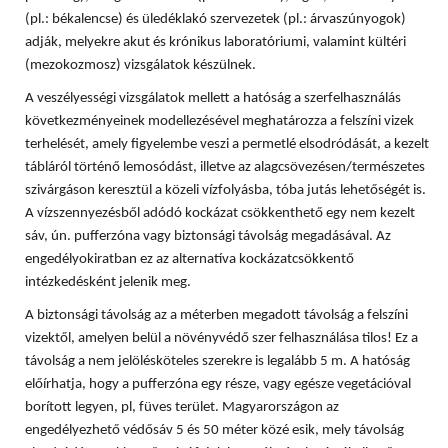
(pl.: békalencse) és üledéklakó szervezetek (pl.: árvaszúnyogok)
adják, melyekre akut és krónikus laboratóriumi, valamint kültéri
(mezokozmosz) vizsgálatok készülnek.
A veszélyességi vizsgálatok mellett a hatóság a szerfelhasználás
következményeinek modellezésével meghatározza a felszíni vizek
terhelését, amely figyelembe veszi a permetlé elsodródását, a kezelt
tábláról történő lemosódást, illetve az alagcsövezésen/természetes
szivárgáson keresztül a közeli vízfolyásba, tóba jutás lehetőségét is.
A vízszennyezésből adódó kockázat csökkenthető egy nem kezelt
sáv, ún. pufferzóna vagy biztonsági távolság megadásával. Az
engedélyokiratban ez az alternatíva kockázatcsökkentő
intézkedésként jelenik meg.
A biztonsági távolság az a méterben megadott távolság a felszíni
vizektől, amelyen belül a növényvédő szer felhasználása tilos! Ez a
távolság a nem jelölésköteles szerekre is legalább 5 m. A hatóság
előírhatja, hogy a pufferzóna egy része, vagy egésze vegetációval
borított legyen, pl, füves terület. Magyarországon az
engedélyezhető védősáv 5 és 50 méter közé esik, mely távolság