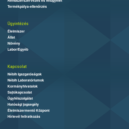
Rendszerszervezés és felügyelet
Termékpálya-ellenőrzés
Ügyintézés
Élelmiszer
Állat
Növény
Labor/Egyéb
Kapcsolat
Nébih Igazgatóságok
Nébih Laboratóriumok
Kormányhivatalok
Sajtókapcsolat
Ügyfélszolgálat
Hatósági jogsegély
Élelmiszermentő Központ
Hírlevél feliratkozás