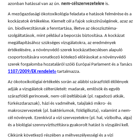
azonban hatással van az ún.
nem-célszervezetekre
is.
A mezőgazdasági ökotoxikológia feladata e hatások felmérése és a
kockázatok értékelése. Kiemelt cél a fajok sokszínűségének, azaz az
ún. biodiverzitásnak a fenntartása, illetve az ökoszisztéma-
szolgáltatások, mint például a beporzás biztosítása. A
kockázat
megállapításához szükséges vizsgálatokra, az eredmények
értékelésére, a növényvédő szerek kockázatbecslésen alapuló
csoportosítására vonatkozó kötelező előírásokat a növényvédő
szerek forgalomba hozataláról szóló Európai Parlament és a Tanács
1107/2009/EK rendelet
e
tartalmazza.
Az ökotoxikológiai értékelés során az alábbi szárazföldi élőlények
adják a vizsgálatok célterületeit: madarak, emlősök és egyéb
szárazföldi gerincesek, nem-cél ízeltlábúak (pl. ragadozó atkák,
fürkészdarazsak), házi és vadméhek, talajlakó mikro- és
makroszervezetek (pl. baktériumok, földigiliszta), valamint a nem-
cél növények. Ezenkívül a vízi szervezetekre (pl. hal, vízibolha, alga)
és a biológiai szennyvíztisztításra gyakorolt hatást is vizsgálni kell.
Cikkünk következő részében a méhveszélyességi és a vízi