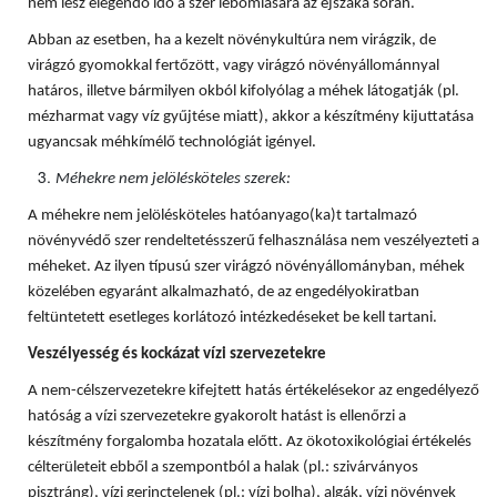
nem lesz elegendő idő a szer lebomlására az éjszaka során.
Abban az esetben, ha a kezelt növénykultúra nem virágzik, de
virágzó gyomokkal fertőzött, vagy virágzó növényállománnyal
határos, illetve bármilyen okból kifolyólag a méhek látogatják (pl.
mézharmat vagy víz gyűjtése miatt), akkor a készítmény kijuttatása
ugyancsak méhkímélő technológiát igényel.
Méhekre nem jelölésköteles szerek:
A méhekre nem jelölésköteles hatóanyago(ka)t tartalmazó
növényvédő szer rendeltetésszerű felhasználása nem veszélyezteti a
méheket. Az ilyen típusú szer virágzó növényállományban, méhek
közelében egyaránt alkalmazható, de az engedélyokiratban
feltüntetett esetleges korlátozó intézkedéseket be kell tartani.
Veszélyesség és kockázat vízi szervezetekre
A nem-célszervezetekre kifejtett hatás értékelésekor az engedélyező
hatóság a vízi szervezetekre gyakorolt hatást is ellenőrzi a
készítmény forgalomba hozatala előtt. Az ökotoxikológiai értékelés
célterületeit ebből a szempontból a halak (pl.: szivárványos
pisztráng), vízi gerinctelenek (pl.: vízi bolha), algák, vízi növények