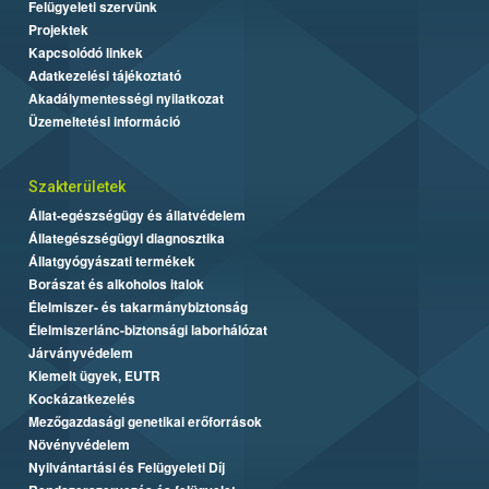
Felügyeleti szervünk
Projektek
Kapcsolódó linkek
Adatkezelési tájékoztató
Akadálymentességi nyilatkozat
Üzemeltetési információ
Szakterületek
Állat-egészségügy és állatvédelem
Állategészségügyi diagnosztika
Állatgyógyászati termékek
Borászat és alkoholos italok
Élelmiszer- és takarmánybiztonság
Élelmiszerlánc-biztonsági laborhálózat
Járványvédelem
Kiemelt ügyek, EUTR
Kockázatkezelés
Mezőgazdasági genetikai erőforrások
Növényvédelem
Nyilvántartási és Felügyeleti Díj