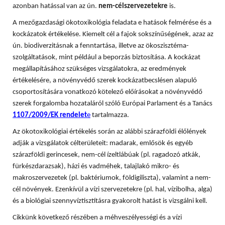
azonban hatással van az ún.
nem-célszervezetekre
is.
A mezőgazdasági ökotoxikológia feladata e hatások felmérése és a
kockázatok értékelése. Kiemelt cél a fajok sokszínűségének, azaz az
ún. biodiverzitásnak a fenntartása, illetve az ökoszisztéma-
szolgáltatások, mint például a beporzás biztosítása. A
kockázat
megállapításához szükséges vizsgálatokra, az eredmények
értékelésére, a növényvédő szerek kockázatbecslésen alapuló
csoportosítására vonatkozó kötelező előírásokat a növényvédő
szerek forgalomba hozataláról szóló Európai Parlament és a Tanács
1107/2009/EK rendelet
e
tartalmazza.
Az ökotoxikológiai értékelés során az alábbi szárazföldi élőlények
adják a vizsgálatok célterületeit: madarak, emlősök és egyéb
szárazföldi gerincesek, nem-cél ízeltlábúak (pl. ragadozó atkák,
fürkészdarazsak), házi és vadméhek, talajlakó mikro- és
makroszervezetek (pl. baktériumok, földigiliszta), valamint a nem-
cél növények. Ezenkívül a vízi szervezetekre (pl. hal, vízibolha, alga)
és a biológiai szennyvíztisztításra gyakorolt hatást is vizsgálni kell.
Cikkünk következő részében a méhveszélyességi és a vízi