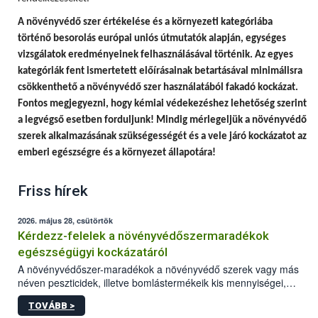
A
növényvédő szer értékelése és a környezeti kategóriába
történő besorolás európai uniós útmutatók alapján, egységes
vizsgálatok eredményeinek felhasználásával történik.
Az egyes
kategóriák fent ismertetett előírásainak betartásával minimálisra
csökkenthető a növényvédő szer használatából fakadó kockázat.
Fontos megjegyezni, hogy
kémiai védekezéshez lehetőség szerint
a legvégső esetben forduljunk! Mindig mérlegeljük a növényvédő
szerek alkalmazásának szükségességét és a vele járó kockázatot az
emberi egészségre és a környezet állapotára!
Friss hírek
2026. május 28, csütörtök
Kérdezz-felelek a növényvédőszermaradékok
egészségügyi kockázatáról
A növényvédőszer-maradékok a növényvédő szerek vagy más
néven peszticidek, illetve bomlástermékeik kis mennyiségei,
melyek a terményekben vagy azok felületén a betakarítást,
TOVÁBB >
szüretelést, illetve tárolást követően is megmaradhatnak. Az