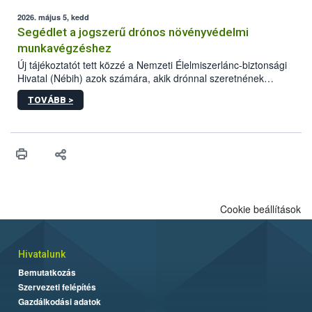
elvárt hatás kifejtéséhez a növényvédő szerek bizonyos
mennyiségének esetenként a kezelt terményeken is jelen kell
2026. május 5, kedd
lennie. Nem minden élelmiszer tartalmaz szermaradékot.
Segédlet a jogszerű drónos növényvédelmi
Azokban az élelmiszerekben is, melyekben kimutathatóak,
munkavégzéshez
általában csak nagyon kis mennyiségben vannak jelen, így nem
Új tájékoztatót tett közzé a Nemzeti Élelmiszerlánc-biztonsági
jelenthetnek kockázatot a fogyasztó egészségére nézve.
Hivatal (Nébih) azok számára, akik drónnal szeretnének
növényvédelmi vagy tápanyag-gazdálkodási tevékenységet
TOVÁBB >
végezni Magyarországon. Az összefoglaló részletesen
szerepelnek a jogszerű működéshez szükséges személyi,
műszaki és hatósági feltételek.
Cookie beállítások
Hivatalunk
Bemutatkozás
Szervezeti felépítés
Gazdálkodási adatok