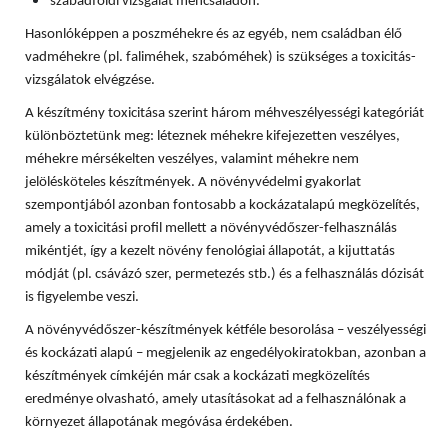
szabadföldi vizsgálat méhcsaládon.
Hasonlóképpen a poszméhekre és az egyéb, nem családban élő
vadméhekre (pl. faliméhek, szabóméhek) is szükséges a toxicitás-
vizsgálatok elvégzése.
A készítmény toxicitása szerint három méhveszélyességi kategóriát
különböztetünk meg: léteznek méhekre kifejezetten veszélyes,
méhekre mérsékelten veszélyes, valamint méhekre nem
jelölésköteles készítmények. A növényvédelmi gyakorlat
szempontjából azonban fontosabb a kockázatalapú megközelítés,
amely a toxicitási profil mellett a növényvédőszer-felhasználás
mikéntjét, így a kezelt növény fenológiai állapotát, a kijuttatás
módját (pl. csávázó szer, permetezés stb.) és a felhasználás dózisát
is figyelembe veszi.
A növényvédőszer-készítmények kétféle besorolása – veszélyességi
és kockázati alapú – megjelenik az engedélyokiratokban, azonban a
készítmények címkéjén már csak a kockázati megközelítés
eredménye olvasható, amely utasításokat ad a felhasználónak a
környezet állapotának megóvása érdekében.