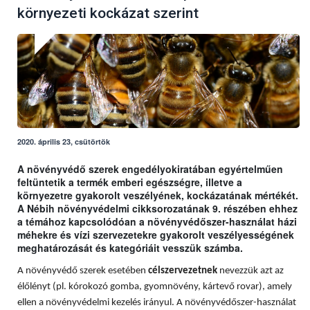
környezeti kockázat szerint
2020. április 23, csütörtök
A növényvédő szerek engedélyokiratában egyértelműen
feltüntetik a termék emberi egészségre, illetve a
környezetre gyakorolt veszélyének, kockázatának mértékét.
A Nébih növényvédelmi cikksorozatának 9. részében ehhez
a témához kapcsolódóan a növényvédőszer-használat házi
méhekre és vízi szervezetekre gyakorolt veszélyességének
meghatározását és kategóriáit vesszük számba.
A növényvédő szerek esetében
célszervezetnek
nevezzük azt az
élőlényt (pl. kórokozó gomba, gyomnövény, kártevő rovar), amely
ellen a növényvédelmi kezelés irányul. A növényvédőszer-használat