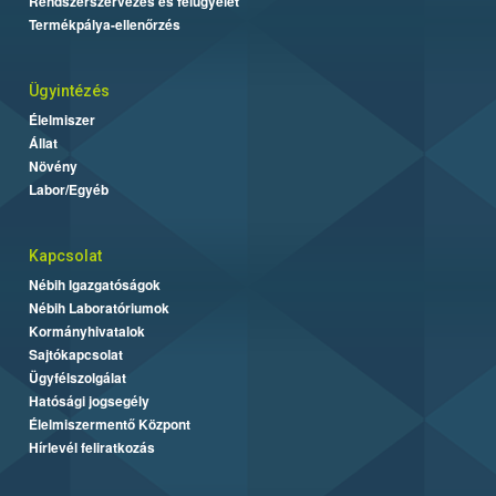
Rendszerszervezés és felügyelet
Termékpálya-ellenőrzés
Ügyintézés
Élelmiszer
Állat
Növény
Labor/Egyéb
Kapcsolat
Nébih Igazgatóságok
Nébih Laboratóriumok
Kormányhivatalok
Sajtókapcsolat
Ügyfélszolgálat
Hatósági jogsegély
Élelmiszermentő Központ
Hírlevél feliratkozás