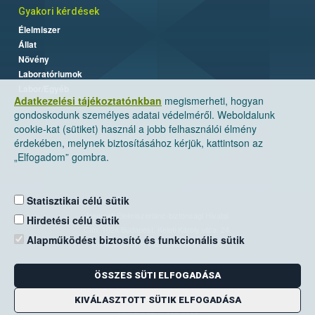
Gyakori kérdések
Élelmiszer
Állat
Növény
Laboratóriumok
Labor/Egyéb
Adatkezelési tájékoztatónkban
megismerheti, hogyan
gondoskodunk személyes adatai védelméről. Weboldalunk
cookie-kat (sütiket) használ a jobb felhasználói élmény
érdekében, melynek biztosításához kérjük, kattintson az
„Elfogadom” gombra.
Statisztikai célú sütik
Nemzeti Élelmiszerlánc-biztonsági Hivatal
Hirdetési célú sütik
Cím: 1024 Budapest, Keleti Károly utca. 24.
Alapműködést biztosító és funkcionális sütik
Levelezési cím: 1525 Budapest. Pf. 30.
ÖSSZES SÜTI ELFOGADÁSA
E-mail:
ugyfelszolgalat@nebih.gov.hu
Zöld szám: 06-80/263-244
KIVÁLASZTOTT SÜTIK ELFOGADÁSA
Telefon: 06-1/ 336-9000