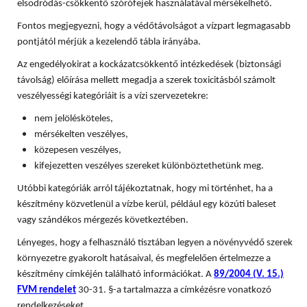
elsodródás-csökkentő szórófejek használatával mérsékelhető.
Fontos megjegyezni, hogy a védőtávolságot a vízpart legmagasabb
pontjától mérjük a kezelendő tábla irányába.
Az engedélyokirat a kockázatcsökkentő intézkedések (biztonsági
távolság) előírása mellett megadja a szerek toxicitásból számolt
veszélyességi kategóriáit is a vízi szervezetekre:
nem jelölésköteles,
mérsékelten veszélyes,
közepesen veszélyes,
kifejezetten veszélyes szereket különböztethetünk meg.
Utóbbi kategóriák arról tájékoztatnak, hogy mi történhet, ha a
készítmény közvetlenül a vízbe kerül, például egy közúti baleset
vagy szándékos mérgezés következtében.
Lényeges, hogy a felhasználó tisztában legyen a növényvédő szerek
környezetre gyakorolt hatásaival, és megfelelően értelmezze a
készítmény címkéjén található információkat. A
89/2004 (V. 15.)
FVM rendelet
30-31. §-a tartalmazza a címkézésre vonatkozó
rendelkezéseket.