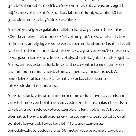
(pl.: békalencse) és üledéklakó szervezetek (pl.: árvaszúnyogok)
adják, melyekre akut és krónikus laboratóriumi, valamint kültéri
(mezokozmosz) vizsgálatok készülnek.
A veszélyességi vizsgálatok mellett a hatóság a szerfelhasználás
következményeinek modellezésével meghatározza a felszíni vizek
terhelését, amely figyelembe veszi a permetlé elsodródását, a kezelt
tábláról történő lemosódást, illetve az alagcsövezésen/természetes
szivárgáson keresztül a közeli vízfolyásba, tóba jutás lehetőségét is.
A vízszennyezésből adódó kockázat csökkenthető egy nem kezelt
sáv, ún. pufferzóna vagy biztonsági távolság megadásával. Az
engedélyokiratban ez az alternatíva kockázatcsökkentő
intézkedésként jelenik meg.
A biztonsági távolság az a méterben megadott távolság a felszíni
vizektől, amelyen belül a növényvédő szer felhasználása tilos! Ez a
távolság a nem jelölésköteles szerekre is legalább 5 m. A hatóság
előírhatja, hogy a pufferzóna egy része, vagy egésze vegetációval
borított legyen, pl, füves terület. Magyarországon az
engedélyezhető védősáv 5 és 50 méter közé esik, mely távolság