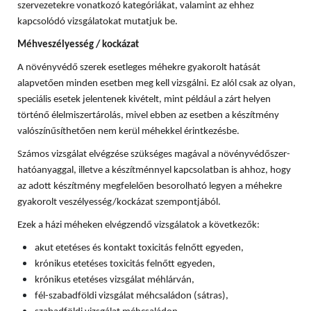
szervezetekre vonatkozó kategóriákat, valamint az ehhez
kapcsolódó vizsgálatokat mutatjuk be.
Méhveszélyesség / kockázat
A növényvédő szerek esetleges méhekre gyakorolt hatását
alapvetően minden esetben meg kell vizsgálni. Ez alól csak az olyan,
speciális esetek jelentenek kivételt, mint például a zárt helyen
történő élelmiszertárolás, mivel ebben az esetben a készítmény
valószínűsíthetően nem kerül méhekkel érintkezésbe.
Számos vizsgálat elvégzése szükséges magával a növényvédőszer-
hatóanyaggal, illetve a készítménnyel kapcsolatban is ahhoz, hogy
az adott készítmény megfelelően besorolható legyen a méhekre
gyakorolt veszélyesség/kockázat szempontjából.
Ezek a házi méheken elvégzendő vizsgálatok a következők:
akut etetéses és kontakt toxicitás felnőtt egyeden,
krónikus etetéses toxicitás felnőtt egyeden,
krónikus etetéses vizsgálat méhlárván,
fél-szabadföldi vizsgálat méhcsaládon (sátras),