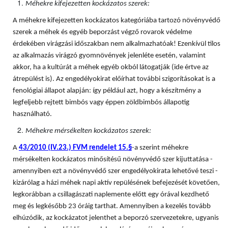
Méhekre kifejezetten kockázatos szerek:
A méhekre kifejezetten kockázatos kategóriába tartozó növényvédő
szerek a méhek és egyéb beporzást végző rovarok védelme
érdekében virágzási időszakban nem alkalmazhatóak! Ezenkívül tilos
az alkalmazás virágzó gyomnövények jelenléte esetén, valamint
akkor, ha a kultúrát a méhek egyéb okból látogatják (ide értve az
átrepülést is). Az engedélyokirat előírhat további szigorításokat is a
fenológiai állapot alapján: így például azt, hogy a készítmény a
legfeljebb rejtett bimbós vagy éppen zöldbimbós állapotig
használható.
Méhekre mérsékelten kockázatos szerek:
A
43/2010 (IV.23.) FVM rendelet 15.§
-a szerint méhekre
mérsékelten kockázatos minősítésű növényvédő szer kijuttatása -
amennyiben ezt a növényvédő szer engedélyokirata lehetővé teszi -
kizárólag a házi méhek napi aktív repülésének befejezését követően,
legkorábban a csillagászati naplemente előtt egy órával kezdhető
meg és legkésőbb 23 óráig tarthat. Amennyiben a kezelés tovább
elhúzódik, az kockázatot jelenthet a beporzó szervezetekre, ugyanis