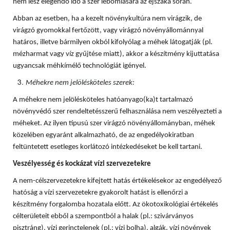
nem lesz elegendő idő a szer lebomlására az éjszaka során.
Abban az esetben, ha a kezelt növénykultúra nem virágzik, de
virágzó gyomokkal fertőzött, vagy virágzó növényállománnyal
határos, illetve bármilyen okból kifolyólag a méhek látogatják (pl.
mézharmat vagy víz gyűjtése miatt), akkor a készítmény kijuttatása
ugyancsak méhkímélő technológiát igényel.
Méhekre nem jelölésköteles szerek:
A méhekre nem jelölésköteles hatóanyago(ka)t tartalmazó
növényvédő szer rendeltetésszerű felhasználása nem veszélyezteti a
méheket. Az ilyen típusú szer virágzó növényállományban, méhek
közelében egyaránt alkalmazható, de az engedélyokiratban
feltüntetett esetleges korlátozó intézkedéseket be kell tartani.
Veszélyesség és kockázat vízi szervezetekre
A nem-célszervezetekre kifejtett hatás értékelésekor az engedélyező
hatóság a vízi szervezetekre gyakorolt hatást is ellenőrzi a
készítmény forgalomba hozatala előtt. Az ökotoxikológiai értékelés
célterületeit ebből a szempontból a halak (pl.: szivárványos
pisztráng), vízi gerinctelenek (pl.: vízi bolha), algák, vízi növények