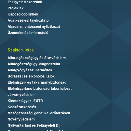
Felügyeleti szervünk
Projektek
Kapcsolódó linkek
Adatkezelési tájékoztató
Akadálymentességi nyilatkozat
Üzemeltetési információ
Szakterületek
Állat-egészségügy és állatvédelem
Állategészségügyi diagnosztika
Állatgyógyászati termékek
Borászat és alkoholos italok
Élelmiszer- és takarmánybiztonság
Élelmiszerlánc-biztonsági laborhálózat
Járványvédelem
Kiemelt ügyek, EUTR
Kockázatkezelés
Mezőgazdasági genetikai erőforrások
Növényvédelem
Nyilvántartási és Felügyeleti Díj