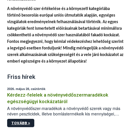
A
növényvédő szer értékelése és a környezeti kategóriába
történő besorolás európai uniós útmutatók alapján, egységes
vizsgálatok eredményeinek felhasználásával történik.
Az egyes
kategóriák fent ismertetett előírásainak betartásával minimálisra
csökkenthető a növényvédő szer használatából fakadó kockázat.
Fontos megjegyezni, hogy
kémiai védekezéshez lehetőség szerint
a legvégső esetben forduljunk! Mindig mérlegeljük a növényvédő
szerek alkalmazásának szükségességét és a vele járó kockázatot az
emberi egészségre és a környezet állapotára!
Friss hírek
2026. május 28, csütörtök
Kérdezz-felelek a növényvédőszermaradékok
egészségügyi kockázatáról
A növényvédőszer-maradékok a növényvédő szerek vagy más
néven peszticidek, illetve bomlástermékeik kis mennyiségei,
melyek a terményekben vagy azok felületén a betakarítást,
TOVÁBB >
szüretelést, illetve tárolást követően is megmaradhatnak. Az