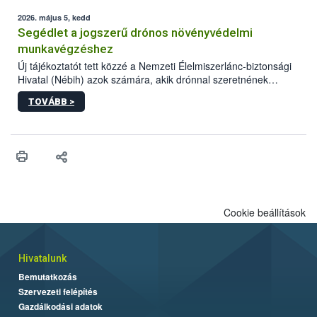
elvárt hatás kifejtéséhez a növényvédő szerek bizonyos
mennyiségének esetenként a kezelt terményeken is jelen kell
2026. május 5, kedd
lennie. Nem minden élelmiszer tartalmaz szermaradékot.
Segédlet a jogszerű drónos növényvédelmi
Azokban az élelmiszerekben is, melyekben kimutathatóak,
munkavégzéshez
általában csak nagyon kis mennyiségben vannak jelen, így nem
Új tájékoztatót tett közzé a Nemzeti Élelmiszerlánc-biztonsági
jelenthetnek kockázatot a fogyasztó egészségére nézve.
Hivatal (Nébih) azok számára, akik drónnal szeretnének
növényvédelmi vagy tápanyag-gazdálkodási tevékenységet
TOVÁBB >
végezni Magyarországon. Az összefoglaló részletesen
szerepelnek a jogszerű működéshez szükséges személyi,
műszaki és hatósági feltételek.
Cookie beállítások
Hivatalunk
Bemutatkozás
Szervezeti felépítés
Gazdálkodási adatok