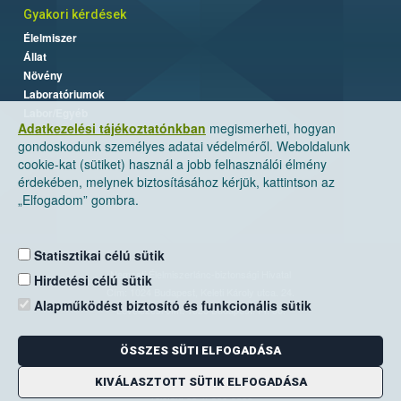
Gyakori kérdések
Élelmiszer
Állat
Növény
Laboratóriumok
Labor/Egyéb
Adatkezelési tájékoztatónkban
megismerheti, hogyan
gondoskodunk személyes adatai védelméről. Weboldalunk
cookie-kat (sütiket) használ a jobb felhasználói élmény
érdekében, melynek biztosításához kérjük, kattintson az
„Elfogadom” gombra.
Statisztikai célú sütik
Nemzeti Élelmiszerlánc-biztonsági Hivatal
Hirdetési célú sütik
Cím: 1024 Budapest, Keleti Károly utca. 24.
Alapműködést biztosító és funkcionális sütik
Levelezési cím: 1525 Budapest. Pf. 30.
ÖSSZES SÜTI ELFOGADÁSA
E-mail:
ugyfelszolgalat@nebih.gov.hu
Zöld szám: 06-80/263-244
KIVÁLASZTOTT SÜTIK ELFOGADÁSA
Telefon: 06-1/ 336-9000