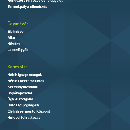
Rendszerszervezés és felügyelet
Termékpálya-ellenőrzés
Ügyintézés
Élelmiszer
Állat
Növény
Labor/Egyéb
Kapcsolat
Nébih Igazgatóságok
Nébih Laboratóriumok
Kormányhivatalok
Sajtókapcsolat
Ügyfélszolgálat
Hatósági jogsegély
Élelmiszermentő Központ
Hírlevél feliratkozás