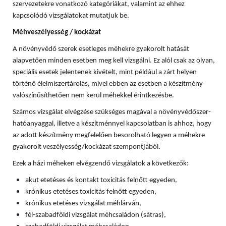
szervezetekre vonatkozó kategóriákat, valamint az ehhez
kapcsolódó vizsgálatokat mutatjuk be.
Méhveszélyesség / kockázat
A növényvédő szerek esetleges méhekre gyakorolt hatását
alapvetően minden esetben meg kell vizsgálni. Ez alól csak az olyan,
speciális esetek jelentenek kivételt, mint például a zárt helyen
történő élelmiszertárolás, mivel ebben az esetben a készítmény
valószínűsíthetően nem kerül méhekkel érintkezésbe.
Számos vizsgálat elvégzése szükséges magával a növényvédőszer-
hatóanyaggal, illetve a készítménnyel kapcsolatban is ahhoz, hogy
az adott készítmény megfelelően besorolható legyen a méhekre
gyakorolt veszélyesség/kockázat szempontjából.
Ezek a házi méheken elvégzendő vizsgálatok a következők:
akut etetéses és kontakt toxicitás felnőtt egyeden,
krónikus etetéses toxicitás felnőtt egyeden,
krónikus etetéses vizsgálat méhlárván,
fél-szabadföldi vizsgálat méhcsaládon (sátras),