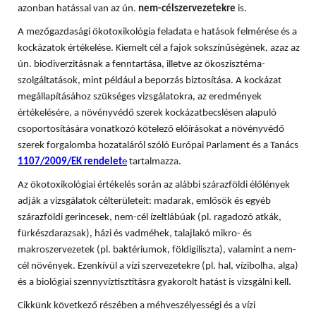
azonban hatással van az ún.
nem-célszervezetekre
is.
A mezőgazdasági ökotoxikológia feladata e hatások felmérése és a
kockázatok értékelése. Kiemelt cél a fajok sokszínűségének, azaz az
ún. biodiverzitásnak a fenntartása, illetve az ökoszisztéma-
szolgáltatások, mint például a beporzás biztosítása. A
kockázat
megállapításához szükséges vizsgálatokra, az eredmények
értékelésére, a növényvédő szerek kockázatbecslésen alapuló
csoportosítására vonatkozó kötelező előírásokat a növényvédő
szerek forgalomba hozataláról szóló Európai Parlament és a Tanács
1107/2009/EK rendelet
e
tartalmazza.
Az ökotoxikológiai értékelés során az alábbi szárazföldi élőlények
adják a vizsgálatok célterületeit: madarak, emlősök és egyéb
szárazföldi gerincesek, nem-cél ízeltlábúak (pl. ragadozó atkák,
fürkészdarazsak), házi és vadméhek, talajlakó mikro- és
makroszervezetek (pl. baktériumok, földigiliszta), valamint a nem-
cél növények. Ezenkívül a vízi szervezetekre (pl. hal, vízibolha, alga)
és a biológiai szennyvíztisztításra gyakorolt hatást is vizsgálni kell.
Cikkünk következő részében a méhveszélyességi és a vízi