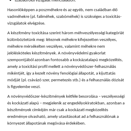
szabadföldi vizsgálat méhcsaládon.
Hasonlóképpen a poszméhekre és az egyéb, nem családban élő
vadméhekre (pl. faliméhek, szabóméhek) is szükséges a toxicitás-
vizsgálatok elvégzése.
A készítmény toxicitása szerint három méhveszélyességi kategóriát
különböztetünk meg: léteznek méhekre kifejezetten veszélyes,
méhekre mérsékelten veszélyes, valamint méhekre nem
jelölésköteles készítmények. A növényvédelmi gyakorlat
szempontjából azonban fontosabb a kockázatalapú megközelítés,
amely a toxicitási profil mellett a növényvédőszer-felhasználás
mikéntjét, így a kezelt növény fenológiai állapotát, a kijuttatás
módját (pl. csávázó szer, permetezés stb.) és a felhasználás dózisát
is figyelembe veszi.
A növényvédőszer-készítmények kétféle besorolása – veszélyességi
és kockázati alapú – megjelenik az engedélyokiratokban, azonban a
készítmények címkéjén már csak a kockázati megközelítés
eredménye olvasható, amely utasításokat ad a felhasználónak a
környezet állapotának megóvása érdekében.