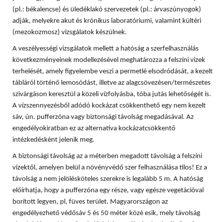
(pl.: békalencse) és üledéklakó szervezetek (pl.: árvaszúnyogok)
adják, melyekre akut és krónikus laboratóriumi, valamint kültéri
(mezokozmosz) vizsgálatok készülnek.
A veszélyességi vizsgálatok mellett a hatóság a szerfelhasználás
következményeinek modellezésével meghatározza a felszíni vizek
terhelését, amely figyelembe veszi a permetlé elsodródását, a kezelt
tábláról történő lemosódást, illetve az alagcsövezésen/természetes
szivárgáson keresztül a közeli vízfolyásba, tóba jutás lehetőségét is.
A vízszennyezésből adódó kockázat csökkenthető egy nem kezelt
sáv, ún. pufferzóna vagy biztonsági távolság megadásával. Az
engedélyokiratban ez az alternatíva kockázatcsökkentő
intézkedésként jelenik meg.
A biztonsági távolság az a méterben megadott távolság a felszíni
vizektől, amelyen belül a növényvédő szer felhasználása tilos! Ez a
távolság a nem jelölésköteles szerekre is legalább 5 m. A hatóság
előírhatja, hogy a pufferzóna egy része, vagy egésze vegetációval
borított legyen, pl, füves terület. Magyarországon az
engedélyezhető védősáv 5 és 50 méter közé esik, mely távolság