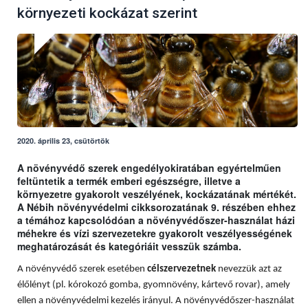
környezeti kockázat szerint
2020. április 23, csütörtök
A növényvédő szerek engedélyokiratában egyértelműen
feltüntetik a termék emberi egészségre, illetve a
környezetre gyakorolt veszélyének, kockázatának mértékét.
A Nébih növényvédelmi cikksorozatának 9. részében ehhez
a témához kapcsolódóan a növényvédőszer-használat házi
méhekre és vízi szervezetekre gyakorolt veszélyességének
meghatározását és kategóriáit vesszük számba.
A növényvédő szerek esetében
célszervezetnek
nevezzük azt az
élőlényt (pl. kórokozó gomba, gyomnövény, kártevő rovar), amely
ellen a növényvédelmi kezelés irányul. A növényvédőszer-használat