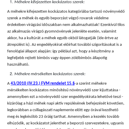
Méhekre kifejezetten kockázatos szerek:
A méhekre kifejezetten kockázatos kategóriába tartozó növényvédő
szerek a méhek és egyéb beporzást végző rovarok védelme
érdekében virágzási időszakban nem alkalmazhatóak! Ezenkívül tilos
az alkalmazás virágzó gyomnövények jelenléte esetén, valamint
akkor, ha a kultúrát a méhek egyéb okból látogatják (ide értve az
átrepülést is). Az engedélyokirat előírhat további szigorításokat is a
fenológiai állapot alapján: így például azt, hogy a készítmény a
legfeljebb rejtett bimbós vagy éppen zöldbimbós állapotig
használható.
Méhekre mérsékelten kockázatos szerek:
A
43/2010 (IV.23.) FVM rendelet 15.§
-a szerint méhekre
mérsékelten kockázatos minősítésű növényvédő szer kijuttatása -
amennyiben ezt a növényvédő szer engedélyokirata lehetővé teszi -
kizárólag a házi méhek napi aktív repülésének befejezését követően,
legkorábban a csillagászati naplemente előtt egy órával kezdhető
meg és legkésőbb 23 óráig tarthat. Amennyiben a kezelés tovább
elhúzódik, az kockázatot jelenthet a beporzó szervezetekre, ugyanis