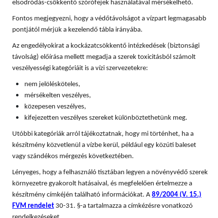
elsodródás-csökkentő szórófejek használatával mérsékelhető.
Fontos megjegyezni, hogy a védőtávolságot a vízpart legmagasabb
pontjától mérjük a kezelendő tábla irányába.
Az engedélyokirat a kockázatcsökkentő intézkedések (biztonsági
távolság) előírása mellett megadja a szerek toxicitásból számolt
veszélyességi kategóriáit is a vízi szervezetekre:
nem jelölésköteles,
mérsékelten veszélyes,
közepesen veszélyes,
kifejezetten veszélyes szereket különböztethetünk meg.
Utóbbi kategóriák arról tájékoztatnak, hogy mi történhet, ha a
készítmény közvetlenül a vízbe kerül, például egy közúti baleset
vagy szándékos mérgezés következtében.
Lényeges, hogy a felhasználó tisztában legyen a növényvédő szerek
környezetre gyakorolt hatásaival, és megfelelően értelmezze a
készítmény címkéjén található információkat. A
89/2004 (V. 15.)
FVM rendelet
30-31. §-a tartalmazza a címkézésre vonatkozó
rendelkezéseket.