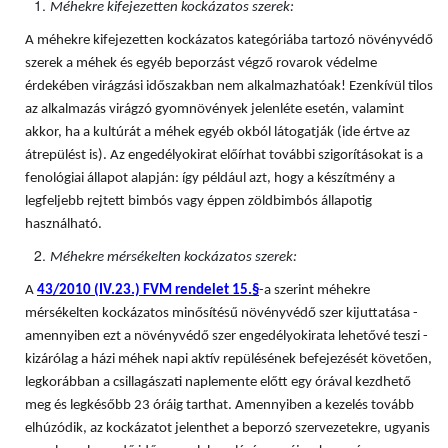
Méhekre kifejezetten kockázatos szerek:
A méhekre kifejezetten kockázatos kategóriába tartozó növényvédő
szerek a méhek és egyéb beporzást végző rovarok védelme
érdekében virágzási időszakban nem alkalmazhatóak! Ezenkívül tilos
az alkalmazás virágzó gyomnövények jelenléte esetén, valamint
akkor, ha a kultúrát a méhek egyéb okból látogatják (ide értve az
átrepülést is). Az engedélyokirat előírhat további szigorításokat is a
fenológiai állapot alapján: így például azt, hogy a készítmény a
legfeljebb rejtett bimbós vagy éppen zöldbimbós állapotig
használható.
Méhekre mérsékelten kockázatos szerek:
A
43/2010 (IV.23.) FVM rendelet 15.§
-a szerint méhekre
mérsékelten kockázatos minősítésű növényvédő szer kijuttatása -
amennyiben ezt a növényvédő szer engedélyokirata lehetővé teszi -
kizárólag a házi méhek napi aktív repülésének befejezését követően,
legkorábban a csillagászati naplemente előtt egy órával kezdhető
meg és legkésőbb 23 óráig tarthat. Amennyiben a kezelés tovább
elhúzódik, az kockázatot jelenthet a beporzó szervezetekre, ugyanis