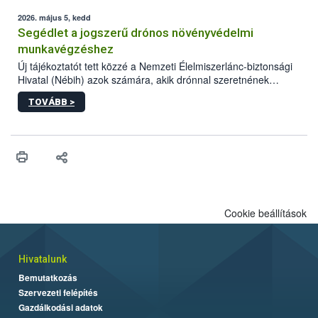
elvárt hatás kifejtéséhez a növényvédő szerek bizonyos
mennyiségének esetenként a kezelt terményeken is jelen kell
2026. május 5, kedd
lennie. Nem minden élelmiszer tartalmaz szermaradékot.
Segédlet a jogszerű drónos növényvédelmi
Azokban az élelmiszerekben is, melyekben kimutathatóak,
munkavégzéshez
általában csak nagyon kis mennyiségben vannak jelen, így nem
Új tájékoztatót tett közzé a Nemzeti Élelmiszerlánc-biztonsági
jelenthetnek kockázatot a fogyasztó egészségére nézve.
Hivatal (Nébih) azok számára, akik drónnal szeretnének
növényvédelmi vagy tápanyag-gazdálkodási tevékenységet
TOVÁBB >
végezni Magyarországon. Az összefoglaló részletesen
szerepelnek a jogszerű működéshez szükséges személyi,
műszaki és hatósági feltételek.
Cookie beállítások
Hivatalunk
Bemutatkozás
Szervezeti felépítés
Gazdálkodási adatok