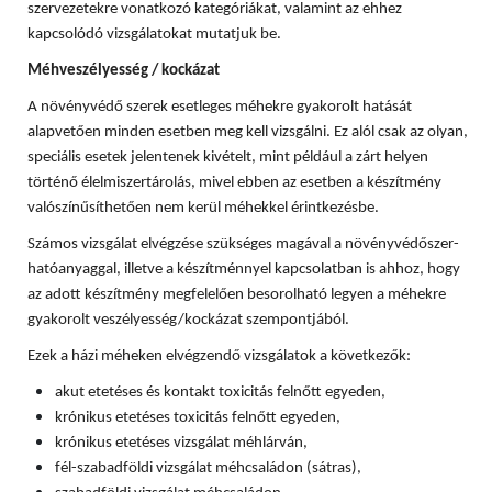
szervezetekre vonatkozó kategóriákat, valamint az ehhez
kapcsolódó vizsgálatokat mutatjuk be.
Méhveszélyesség / kockázat
A növényvédő szerek esetleges méhekre gyakorolt hatását
alapvetően minden esetben meg kell vizsgálni. Ez alól csak az olyan,
speciális esetek jelentenek kivételt, mint például a zárt helyen
történő élelmiszertárolás, mivel ebben az esetben a készítmény
valószínűsíthetően nem kerül méhekkel érintkezésbe.
Számos vizsgálat elvégzése szükséges magával a növényvédőszer-
hatóanyaggal, illetve a készítménnyel kapcsolatban is ahhoz, hogy
az adott készítmény megfelelően besorolható legyen a méhekre
gyakorolt veszélyesség/kockázat szempontjából.
Ezek a házi méheken elvégzendő vizsgálatok a következők:
akut etetéses és kontakt toxicitás felnőtt egyeden,
krónikus etetéses toxicitás felnőtt egyeden,
krónikus etetéses vizsgálat méhlárván,
fél-szabadföldi vizsgálat méhcsaládon (sátras),