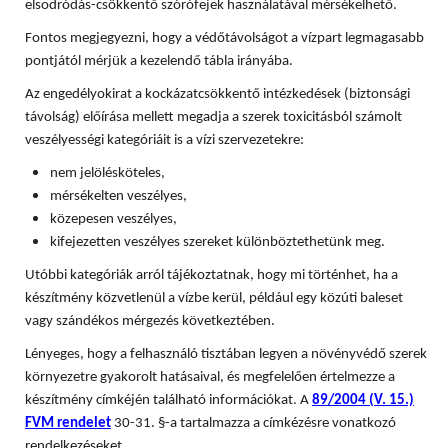
elsodródás-csökkentő szórófejek használatával mérsékelhető.
Fontos megjegyezni, hogy a védőtávolságot a vízpart legmagasabb
pontjától mérjük a kezelendő tábla irányába.
Az engedélyokirat a kockázatcsökkentő intézkedések (biztonsági
távolság) előírása mellett megadja a szerek toxicitásból számolt
veszélyességi kategóriáit is a vízi szervezetekre:
nem jelölésköteles,
mérsékelten veszélyes,
közepesen veszélyes,
kifejezetten veszélyes szereket különböztethetünk meg.
Utóbbi kategóriák arról tájékoztatnak, hogy mi történhet, ha a
készítmény közvetlenül a vízbe kerül, például egy közúti baleset
vagy szándékos mérgezés következtében.
Lényeges, hogy a felhasználó tisztában legyen a növényvédő szerek
környezetre gyakorolt hatásaival, és megfelelően értelmezze a
készítmény címkéjén található információkat. A
89/2004 (V. 15.)
FVM rendelet
30-31. §-a tartalmazza a címkézésre vonatkozó
rendelkezéseket.