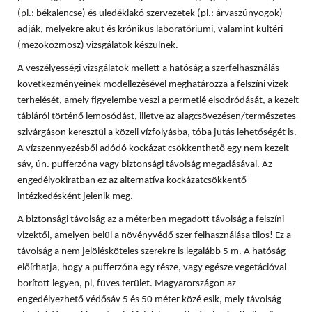
(pl.: békalencse) és üledéklakó szervezetek (pl.: árvaszúnyogok)
adják, melyekre akut és krónikus laboratóriumi, valamint kültéri
(mezokozmosz) vizsgálatok készülnek.
A veszélyességi vizsgálatok mellett a hatóság a szerfelhasználás
következményeinek modellezésével meghatározza a felszíni vizek
terhelését, amely figyelembe veszi a permetlé elsodródását, a kezelt
tábláról történő lemosódást, illetve az alagcsövezésen/természetes
szivárgáson keresztül a közeli vízfolyásba, tóba jutás lehetőségét is.
A vízszennyezésből adódó kockázat csökkenthető egy nem kezelt
sáv, ún. pufferzóna vagy biztonsági távolság megadásával. Az
engedélyokiratban ez az alternatíva kockázatcsökkentő
intézkedésként jelenik meg.
A biztonsági távolság az a méterben megadott távolság a felszíni
vizektől, amelyen belül a növényvédő szer felhasználása tilos! Ez a
távolság a nem jelölésköteles szerekre is legalább 5 m. A hatóság
előírhatja, hogy a pufferzóna egy része, vagy egésze vegetációval
borított legyen, pl, füves terület. Magyarországon az
engedélyezhető védősáv 5 és 50 méter közé esik, mely távolság