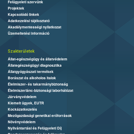
Felügyeleti szervünk
Projektek
Kapcsolódó linkek
Adatkezelési tájékoztató
Akadálymentességi nyilatkozat
Üzemeltetési információ
Szakterületek
Állat-egészségügy és állatvédelem
Állategészségügyi diagnosztika
Állatgyógyászati termékek
Borászat és alkoholos italok
Élelmiszer- és takarmánybiztonság
Élelmiszerlánc-biztonsági laborhálózat
Járványvédelem
Kiemelt ügyek, EUTR
Kockázatkezelés
Mezőgazdasági genetikai erőforrások
Növényvédelem
Nyilvántartási és Felügyeleti Díj