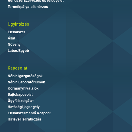
Rendszerszervezés és felügyelet
Termékpálya-ellenőrzés
Ügyintézés
Élelmiszer
Állat
Növény
Labor/Egyéb
Kapcsolat
Nébih Igazgatóságok
Nébih Laboratóriumok
Kormányhivatalok
Sajtókapcsolat
Ügyfélszolgálat
Hatósági jogsegély
Élelmiszermentő Központ
Hírlevél feliratkozás