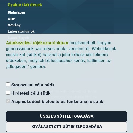
Gyakori kérdések
Élelmiszer
Állat
Növény
Laboratóriumok
Labor/Egyéb
Adatkezelési tájékoztatónkban
megismerheti, hogyan
gondoskodunk személyes adatai védelméről. Weboldalunk
cookie-kat (sütiket) használ a jobb felhasználói élmény
érdekében, melynek biztosításához kérjük, kattintson az
„Elfogadom” gombra.
Statisztikai célú sütik
Nemzeti Élelmiszerlánc-biztonsági Hivatal
Hirdetési célú sütik
Cím: 1024 Budapest, Keleti Károly utca. 24.
Alapműködést biztosító és funkcionális sütik
Levelezési cím: 1525 Budapest. Pf. 30.
ÖSSZES SÜTI ELFOGADÁSA
E-mail:
ugyfelszolgalat@nebih.gov.hu
Zöld szám: 06-80/263-244
KIVÁLASZTOTT SÜTIK ELFOGADÁSA
Telefon: 06-1/ 336-9000