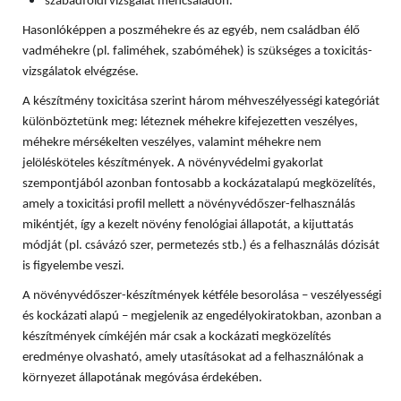
szabadföldi vizsgálat méhcsaládon.
Hasonlóképpen a poszméhekre és az egyéb, nem családban élő
vadméhekre (pl. faliméhek, szabóméhek) is szükséges a toxicitás-
vizsgálatok elvégzése.
A készítmény toxicitása szerint három méhveszélyességi kategóriát
különböztetünk meg: léteznek méhekre kifejezetten veszélyes,
méhekre mérsékelten veszélyes, valamint méhekre nem
jelölésköteles készítmények. A növényvédelmi gyakorlat
szempontjából azonban fontosabb a kockázatalapú megközelítés,
amely a toxicitási profil mellett a növényvédőszer-felhasználás
mikéntjét, így a kezelt növény fenológiai állapotát, a kijuttatás
módját (pl. csávázó szer, permetezés stb.) és a felhasználás dózisát
is figyelembe veszi.
A növényvédőszer-készítmények kétféle besorolása – veszélyességi
és kockázati alapú – megjelenik az engedélyokiratokban, azonban a
készítmények címkéjén már csak a kockázati megközelítés
eredménye olvasható, amely utasításokat ad a felhasználónak a
környezet állapotának megóvása érdekében.