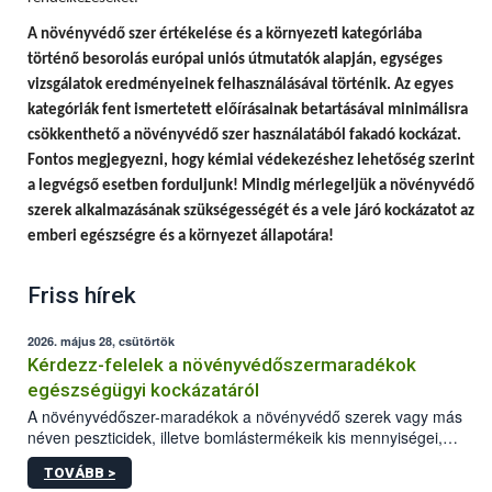
A
növényvédő szer értékelése és a környezeti kategóriába
történő besorolás európai uniós útmutatók alapján, egységes
vizsgálatok eredményeinek felhasználásával történik.
Az egyes
kategóriák fent ismertetett előírásainak betartásával minimálisra
csökkenthető a növényvédő szer használatából fakadó kockázat.
Fontos megjegyezni, hogy
kémiai védekezéshez lehetőség szerint
a legvégső esetben forduljunk! Mindig mérlegeljük a növényvédő
szerek alkalmazásának szükségességét és a vele járó kockázatot az
emberi egészségre és a környezet állapotára!
Friss hírek
2026. május 28, csütörtök
Kérdezz-felelek a növényvédőszermaradékok
egészségügyi kockázatáról
A növényvédőszer-maradékok a növényvédő szerek vagy más
néven peszticidek, illetve bomlástermékeik kis mennyiségei,
melyek a terményekben vagy azok felületén a betakarítást,
TOVÁBB >
szüretelést, illetve tárolást követően is megmaradhatnak. Az