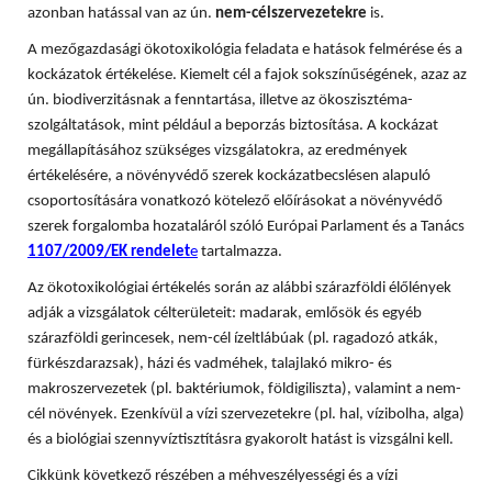
azonban hatással van az ún.
nem-célszervezetekre
is.
A mezőgazdasági ökotoxikológia feladata e hatások felmérése és a
kockázatok értékelése. Kiemelt cél a fajok sokszínűségének, azaz az
ún. biodiverzitásnak a fenntartása, illetve az ökoszisztéma-
szolgáltatások, mint például a beporzás biztosítása. A
kockázat
megállapításához szükséges vizsgálatokra, az eredmények
értékelésére, a növényvédő szerek kockázatbecslésen alapuló
csoportosítására vonatkozó kötelező előírásokat a növényvédő
szerek forgalomba hozataláról szóló Európai Parlament és a Tanács
1107/2009/EK rendelet
e
tartalmazza.
Az ökotoxikológiai értékelés során az alábbi szárazföldi élőlények
adják a vizsgálatok célterületeit: madarak, emlősök és egyéb
szárazföldi gerincesek, nem-cél ízeltlábúak (pl. ragadozó atkák,
fürkészdarazsak), házi és vadméhek, talajlakó mikro- és
makroszervezetek (pl. baktériumok, földigiliszta), valamint a nem-
cél növények. Ezenkívül a vízi szervezetekre (pl. hal, vízibolha, alga)
és a biológiai szennyvíztisztításra gyakorolt hatást is vizsgálni kell.
Cikkünk következő részében a méhveszélyességi és a vízi