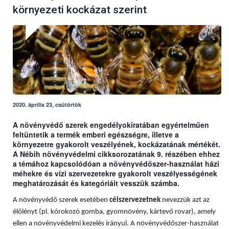
környezeti kockázat szerint
2020. április 23, csütörtök
A növényvédő szerek engedélyokiratában egyértelműen
feltüntetik a termék emberi egészségre, illetve a
környezetre gyakorolt veszélyének, kockázatának mértékét.
A Nébih növényvédelmi cikksorozatának 9. részében ehhez
a témához kapcsolódóan a növényvédőszer-használat házi
méhekre és vízi szervezetekre gyakorolt veszélyességének
meghatározását és kategóriáit vesszük számba.
A növényvédő szerek esetében
célszervezetnek
nevezzük azt az
élőlényt (pl. kórokozó gomba, gyomnövény, kártevő rovar), amely
ellen a növényvédelmi kezelés irányul. A növényvédőszer-használat