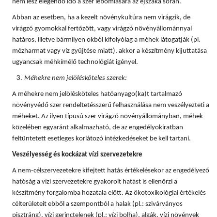
nem lesz elegendő idő a szer lebomlására az éjszaka során.
Abban az esetben, ha a kezelt növénykultúra nem virágzik, de
virágzó gyomokkal fertőzött, vagy virágzó növényállománnyal
határos, illetve bármilyen okból kifolyólag a méhek látogatják (pl.
mézharmat vagy víz gyűjtése miatt), akkor a készítmény kijuttatása
ugyancsak méhkímélő technológiát igényel.
Méhekre nem jelölésköteles szerek:
A méhekre nem jelölésköteles hatóanyago(ka)t tartalmazó
növényvédő szer rendeltetésszerű felhasználása nem veszélyezteti a
méheket. Az ilyen típusú szer virágzó növényállományban, méhek
közelében egyaránt alkalmazható, de az engedélyokiratban
feltüntetett esetleges korlátozó intézkedéseket be kell tartani.
Veszélyesség és kockázat vízi szervezetekre
A nem-célszervezetekre kifejtett hatás értékelésekor az engedélyező
hatóság a vízi szervezetekre gyakorolt hatást is ellenőrzi a
készítmény forgalomba hozatala előtt. Az ökotoxikológiai értékelés
célterületeit ebből a szempontból a halak (pl.: szivárványos
pisztráng), vízi gerinctelenek (pl.: vízi bolha), algák, vízi növények