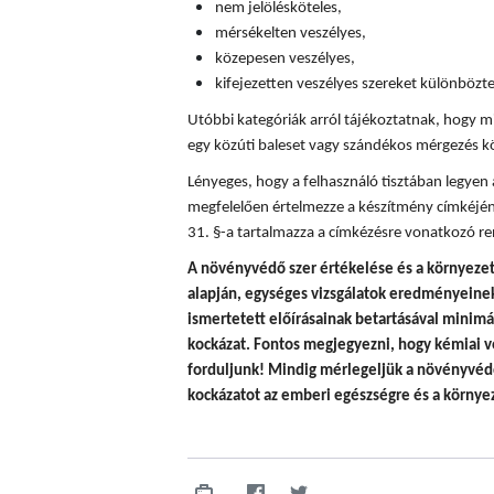
nem jelölésköteles,
mérsékelten veszélyes,
közepesen veszélyes,
kifejezetten veszélyes szereket különböz
Utóbbi kategóriák arról tájékoztatnak, hogy mi
egy közúti baleset vagy szándékos mérgezés k
Lényeges, hogy a felhasználó tisztában legyen
megfelelően értelmezze a készítmény címkéjén
31. §-a tartalmazza a címkézésre vonatkozó re
A
növényvédő szer értékelése és a környezet
alapján, egységes vizsgálatok eredményeinek 
ismertetett előírásainak betartásával minim
kockázat. Fontos megjegyezni, hogy
kémiai v
forduljunk! Mindig mérlegeljük a növényvédő
kockázatot az emberi egészségre és a környez