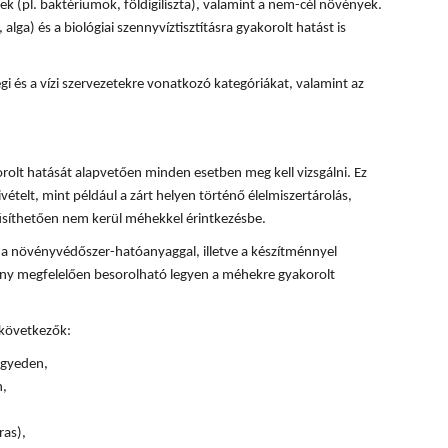
k (pl. baktériumok, földigiliszta), valamint a nem-cél növények.
, alga) és a biológiai szennyvíztisztításra gyakorolt hatást is
 és a vízi szervezetekre vonatkozó kategóriákat, valamint az
olt hatását alapvetően minden esetben meg kell vizsgálni. Ez
ivételt, mint például a zárt helyen történő élelmiszertárolás,
űsíthetően nem kerül méhekkel érintkezésbe.
 a növényvédőszer-hatóanyaggal, illetve a készítménnyel
ény megfelelően besorolható legyen a méhekre gyakorolt
 következők:
 egyeden,
n,
ras),