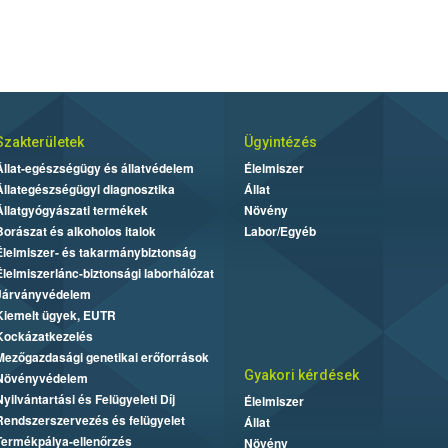
Szakterületek
Ügyintézés
Állat-egészségügy és állatvédelem
Élelmiszer
Állategészségügyi diagnosztika
Állat
Állatgyógyászati termékek
Növény
Borászat és alkoholos italok
Labor/Egyéb
Élelmiszer- és takarmánybiztonság
Élelmiszerlánc-biztonsági laborhálózat
Járványvédelem
Kiemelt ügyek, EUTR
Kockázatkezelés
Mezőgazdasági genetikai erőforrások
Gyakori kérdések
Növényvédelem
Nyilvántartási és Felügyeleti Díj
Élelmiszer
Rendszerszervezés és felügyelet
Állat
Termékpálya-ellenőrzés
Növény