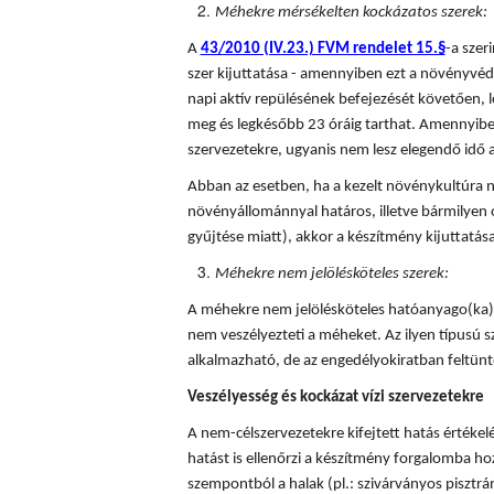
Méhekre mérsékelten kockázatos szerek:
A
43/2010 (IV.23.) FVM rendelet 15.§
-a sze
szer kijuttatása - amennyiben ezt a növényvédő
napi aktív repülésének befejezését követően, l
meg és legkésőbb 23 óráig tarthat. Amennyiben
szervezetekre, ugyanis nem lesz elegendő idő a
Abban az esetben, ha a kezelt növénykultúra n
növényállománnyal határos, illetve bármilyen 
gyűjtése miatt), akkor a készítmény kijuttatá
Méhekre nem jelölésköteles szerek:
A méhekre nem jelölésköteles hatóanyago(ka)t
nem veszélyezteti a méheket. Az ilyen típusú
alkalmazható, de az engedélyokiratban feltünte
Veszélyesség és kockázat vízi szervezetekre
A nem-célszervezetekre kifejtett hatás értékel
hatást is ellenőrzi a készítmény forgalomba hoza
szempontból a halak (pl.: szivárványos pisztráng)