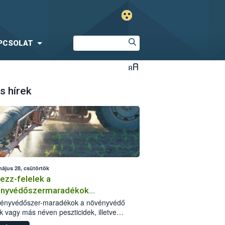
PCSOLAT
s hírek
május 28, csütörtök
ezz-felelek a
ényvédőszermaradékok
zségügyi kockázatáról
vényvédőszer-maradékok a növényvédő
k vagy más néven peszticidek, illetve
stermékeik kis mennyiségei, melyek a