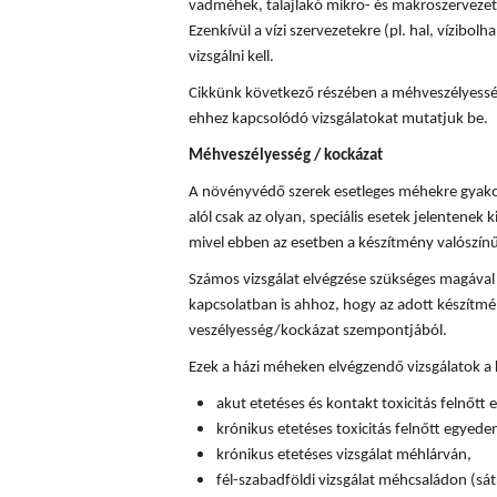
vadméhek, talajlakó mikro- és makroszervezete
Ezenkívül a vízi szervezetekre (pl. hal, vízibolha
vizsgálni kell.
Cikkünk következő részében a méhveszélyességi
ehhez kapcsolódó vizsgálatokat mutatjuk be.
Méhveszélyesség / kockázat
A növényvédő szerek esetleges méhekre gyakor
alól csak az olyan, speciális esetek jelentenek k
mivel ebben az esetben a készítmény valószín
Számos vizsgálat elvégzése szükséges magával
kapcsolatban is ahhoz, hogy az adott készítm
veszélyesség/kockázat szempontjából.
Ezek a házi méheken elvégzendő vizsgálatok a
akut etetéses és kontakt toxicitás felnőtt
krónikus etetéses toxicitás felnőtt egyede
krónikus etetéses vizsgálat méhlárván,
fél-szabadföldi vizsgálat méhcsaládon (sát