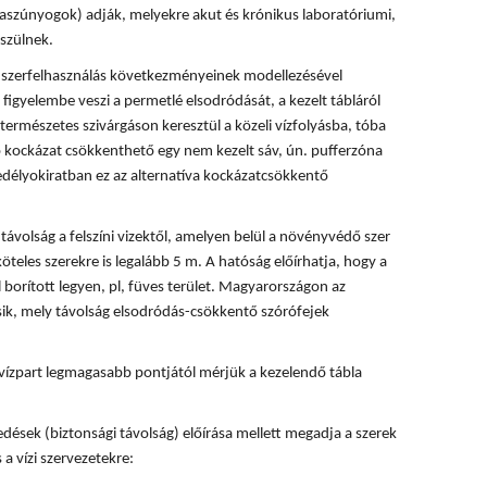
rvaszúnyogok) adják, melyekre akut és krónikus laboratóriumi,
szülnek.
 a szerfelhasználás következményeinek modellezésével
 figyelembe veszi a permetlé elsodródását, a kezelt tábláról
természetes szivárgáson keresztül a közeli vízfolyásba, tóba
ó kockázat csökkenthető egy nem kezelt sáv, ún. pufferzóna
délyokiratban ez az alternatíva kockázatcsökkentő
ávolság a felszíni vizektől, amelyen belül a növényvédő szer
köteles szerekre is legalább 5 m. A hatóság előírhatja, hogy a
 borított legyen, pl, füves terület. Magyarországon az
ik, mely távolság elsodródás-csökkentő szórófejek
vízpart legmagasabb pontjától mérjük a kezelendő tábla
dések (biztonsági távolság) előírása mellett megadja a szerek
 a vízi szervezetekre: