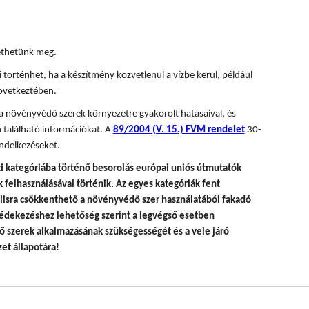
tethetünk meg.
 történhet, ha a készítmény közvetlenül a vízbe kerül, például
övetkeztében.
 a növényvédő szerek környezetre gyakorolt hatásaival, és
 található információkat. A
89/2004 (V. 15.) FVM rendelet
30-
ndelkezéseket.
i kategóriába történő besorolás európai uniós útmutatók
felhasználásával történik.
Az egyes kategóriák fent
álisra csökkenthető a növényvédő szer használatából fakadó
édekezéshez lehetőség szerint a legvégső esetben
 szerek alkalmazásának szükségességét és a vele járó
et állapotára!