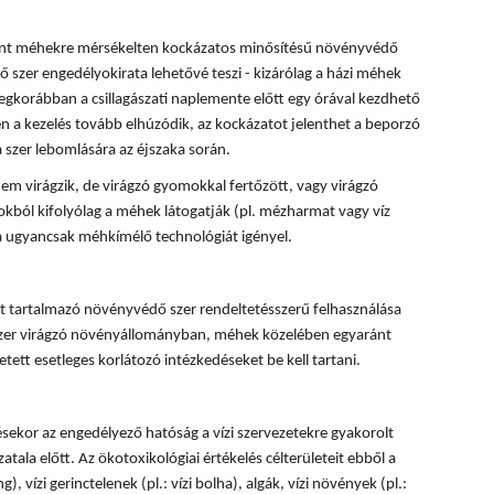
rint méhekre mérsékelten kockázatos minősítésű növényvédő
 szer engedélyokirata lehetővé teszi - kizárólag a házi méhek
egkorábban a csillagászati naplemente előtt egy órával kezdhető
 a kezelés tovább elhúzódik, az kockázatot jelenthet a beporzó
 szer lebomlására az éjszaka során.
em virágzik, de virágzó gyomokkal fertőzött, vagy virágzó
okból kifolyólag a méhek látogatják (pl. mézharmat vagy víz
sa ugyancsak méhkímélő technológiát igényel.
 tartalmazó növényvédő szer rendeltetésszerű felhasználása
 szer virágzó növényállományban, méhek közelében egyaránt
tett esetleges korlátozó intézkedéseket be kell tartani.
ésekor az engedélyező hatóság a vízi szervezetekre gyakorolt
tala előtt. Az ökotoxikológiai értékelés célterületeit ebből a
, vízi gerinctelenek (pl.: vízi bolha), algák, vízi növények (pl.: