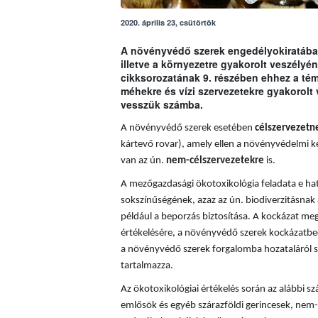
2020. április 23, csütörtök
A növényvédő szerek engedélyokiratában
illetve a környezetre gyakorolt veszély
cikksorozatának 9. részében ehhez a t
méhekre és vízi szervezetekre gyakorolt
vesszük számba.
A növényvédő szerek esetében
célszervezetn
kártevő rovar), amely ellen a növényvédelmi k
van az ún.
nem-célszervezetekre
is.
A mezőgazdasági ökotoxikológia feladata e hatá
sokszínűségének, azaz az ún. biodiverzitásnak 
például a beporzás biztosítása. A
kockázat meg
értékelésére, a növényvédő szerek kockázatbec
a növényvédő szerek forgalomba hozataláról s
tartalmazza.
Az ökotoxikológiai értékelés során az alábbi sz
emlősök és egyéb szárazföldi gerincesek, nem-c