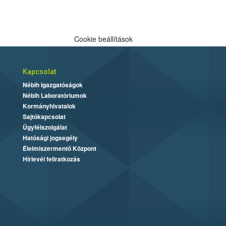
Cookie beállítások
Kapcsolat
Nébih Igazgatóságok
Nébih Laboratóriumok
Kormányhivatalok
Sajtókapcsolat
Ügyfélszolgálat
Hatósági jogsegély
Élelmiszermentő Központ
Hírlevél feliratkozás