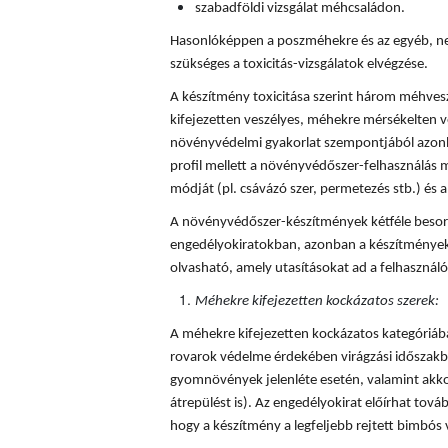
szabadföldi vizsgálat méhcsaládon.
Hasonlóképpen a poszméhekre és az egyéb, ne
szükséges a toxicitás-vizsgálatok elvégzése.
A készítmény toxicitása szerint három méhves
kifejezetten veszélyes, méhekre mérsékelten v
növényvédelmi gyakorlat szempontjából azonba
profil mellett a növényvédőszer-felhasználás mi
módját (pl. csávázó szer, permetezés stb.) és a 
A növényvédőszer-készítmények kétféle besorol
engedélyokiratokban, azonban a készítmények
olvasható, amely utasításokat ad a felhaszná
Méhekre kifejezetten kockázatos szerek:
A méhekre kifejezetten kockázatos kategóriá
rovarok védelme érdekében virágzási időszakba
gyomnövények jelenléte esetén, valamint akkor
átrepülést is). Az engedélyokirat előírhat tovább
hogy a készítmény a legfeljebb rejtett bimbós