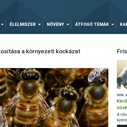
ÉLELMISZER
NÖVÉNY
ÁTFOGÓ TÉMÁK
KA
osítása a környezeti kockázat
Fris
2026. 
Kérd
növ
egés
A nö
szere
bomlá