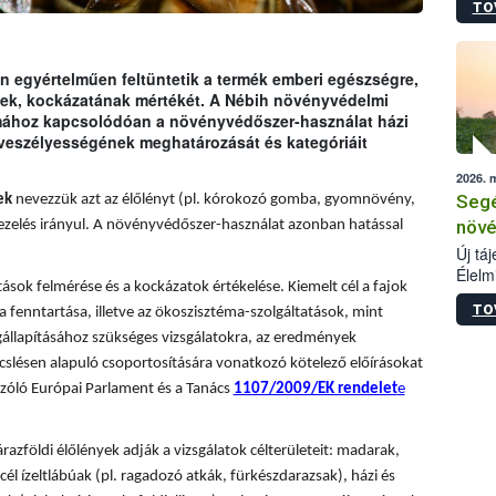
TO
termé
szüret
megma
növén
 egyértelműen feltüntetik a termék emberi egészségre,
esete
ének, kockázatának mértékét. A Nébih növényvédelmi
lenni
émához kapcsolódóan a növényvédőszer-használat házi
szerm
 veszélyességének meghatározását és kategóriáit
melye
2026. 
kis m
Segé
ek
nevezzük azt az élőlényt (pl. kórokozó gomba, gyomnövény,
jelen
nézve
növé
ezelés irányul. A növényvédőszer-használat azonban hatással
Új tá
Élelm
sok felmérése és a kockázatok értékelése. Kiemelt cél a fajok
számá
TO
a fenntartása, illetve az ökoszisztéma-szolgáltatások, mint
növén
tevék
állapításához szükséges vizsgálatokra, az eredmények
össze
slésen alapuló csoportosítására vonatkozó kötelező előírásokat
működ
zóló Európai Parlament és a Tanács
1107/2009/EK rendelet
e
hatósá
árazföldi élőlények adják a vizsgálatok célterületeit: madarak,
él ízeltlábúak (pl. ragadozó atkák, fürkészdarazsak), házi és