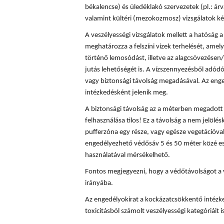
békalencse) és üledéklakó szervezetek (pl.: á
valamint kültéri (mezokozmosz) vizsgálatok ké
A veszélyességi vizsgálatok mellett a hatóság
meghatározza a felszíni vizek terhelését, amely
történő lemosódást, illetve az alagcsövezésen/
jutás lehetőségét is. A vízszennyezésből adód
vagy biztonsági távolság megadásával. Az enge
intézkedésként jelenik meg.
A biztonsági távolság az a méterben megadott t
felhasználása tilos! Ez a távolság a nem jelölés
pufferzóna egy része, vagy egésze vegetációval
engedélyezhető védősáv 5 és 50 méter közé es
használatával mérsékelhető.
Fontos megjegyezni, hogy a védőtávolságot a 
irányába.
Az engedélyokirat a kockázatcsökkentő intézke
toxicitásból számolt veszélyességi kategóriáit is