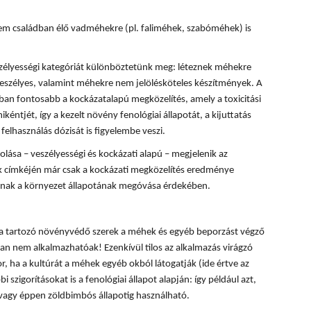
m családban élő vadméhekre (pl. faliméhek, szabóméhek) is
zélyességi kategóriát különböztetünk meg: léteznek méhekre
eszélyes, valamint méhekre nem jelölésköteles készítmények. A
n fontosabb a kockázatalapú megközelítés, amely a toxicitási
kéntjét, így a kezelt növény fenológiai állapotát, a kijuttatás
felhasználás dózisát is figyelembe veszi.
ása – veszélyességi és kockázati alapú – megjelenik az
 címkéjén már csak a kockázati megközelítés eredménye
lónak a környezet állapotának megóvása érdekében.
ba tartozó növényvédő szerek a méhek és egyéb beporzást végző
n nem alkalmazhatóak! Ezenkívül tilos az alkalmazás virágzó
, ha a kultúrát a méhek egyéb okból látogatják (ide értve az
i szigorításokat is a fenológiai állapot alapján: így például azt,
 vagy éppen zöldbimbós állapotig használható.