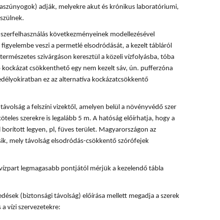
rvaszúnyogok) adják, melyekre akut és krónikus laboratóriumi,
szülnek.
 a szerfelhasználás következményeinek modellezésével
 figyelembe veszi a permetlé elsodródását, a kezelt tábláról
természetes szivárgáson keresztül a közeli vízfolyásba, tóba
ó kockázat csökkenthető egy nem kezelt sáv, ún. pufferzóna
délyokiratban ez az alternatíva kockázatcsökkentő
ávolság a felszíni vizektől, amelyen belül a növényvédő szer
köteles szerekre is legalább 5 m. A hatóság előírhatja, hogy a
 borított legyen, pl, füves terület. Magyarországon az
ik, mely távolság elsodródás-csökkentő szórófejek
vízpart legmagasabb pontjától mérjük a kezelendő tábla
dések (biztonsági távolság) előírása mellett megadja a szerek
 a vízi szervezetekre: