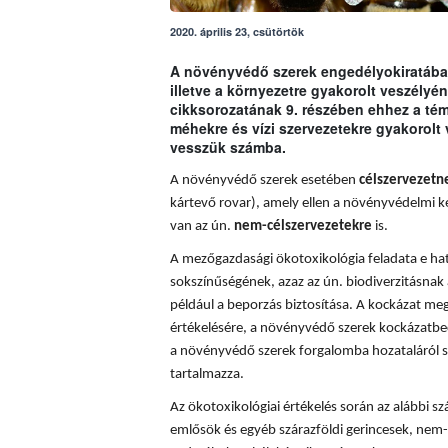
2020. április 23, csütörtök
A növényvédő szerek engedélyokiratában
illetve a környezetre gyakorolt veszély
cikksorozatának 9. részében ehhez a t
méhekre és vízi szervezetekre gyakorolt
vesszük számba.
A növényvédő szerek esetében
célszervezetn
kártevő rovar), amely ellen a növényvédelmi k
van az ún.
nem-célszervezetekre
is.
A mezőgazdasági ökotoxikológia feladata e hatá
sokszínűségének, azaz az ún. biodiverzitásnak 
például a beporzás biztosítása. A
kockázat meg
értékelésére, a növényvédő szerek kockázatbec
a növényvédő szerek forgalomba hozataláról s
tartalmazza.
Az ökotoxikológiai értékelés során az alábbi sz
emlősök és egyéb szárazföldi gerincesek, nem-c