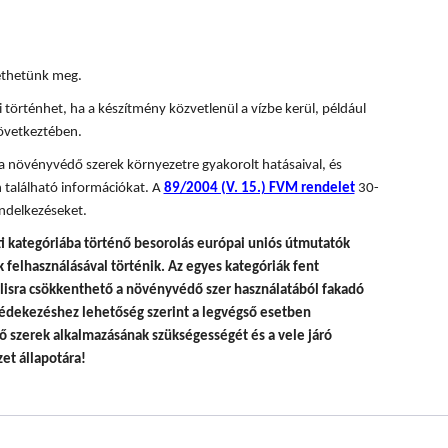
tethetünk meg.
 történhet, ha a készítmény közvetlenül a vízbe kerül, például
övetkeztében.
 a növényvédő szerek környezetre gyakorolt hatásaival, és
 található információkat. A
89/2004 (V. 15.) FVM rendelet
30-
ndelkezéseket.
i kategóriába történő besorolás európai uniós útmutatók
felhasználásával történik.
Az egyes kategóriák fent
álisra csökkenthető a növényvédő szer használatából fakadó
édekezéshez lehetőség szerint a legvégső esetben
 szerek alkalmazásának szükségességét és a vele járó
et állapotára!