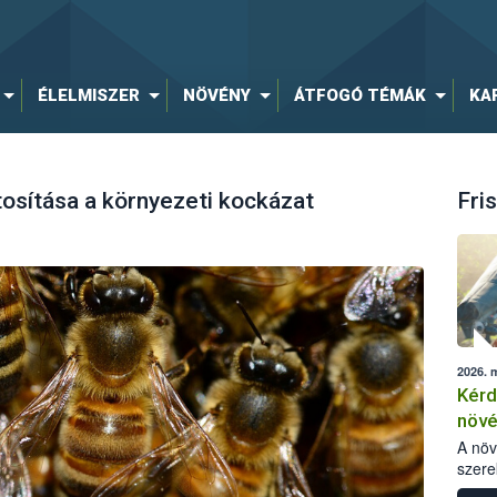
ÉLELMISZER
NÖVÉNY
ÁTFOGÓ TÉMÁK
KA
osítása a környezeti kockázat
Fris
2026. 
Kérd
növ
egés
A nö
szere
bomlá