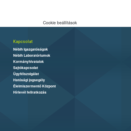
Cookie beállítások
Kapcsolat
Nébih Igazgatóságok
Nébih Laboratóriumok
Kormányhivatalok
Sajtókapcsolat
Ügyfélszolgálat
Hatósági jogsegély
Élelmiszermentő Központ
Hírlevél feliratkozás