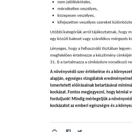
nem jelölésköteles,
mérsékelten veszélyes,
közepesen veszélyes,
kifejezetten veszélyes szereket különböz
Utóbbi kategóriák arról tájékoztatnak, hogy mi
egy közúti baleset vagy szándékos mérgezés k
Lényeges, hogy a felhasználó tisztában legyen
megfelelően értelmezze a készítmény címkéjén
31. §-a tartalmazza a címkézésre vonatkozó re
A
növényvédő szer értékelése és a környezet
alapján, egységes vizsgálatok eredményeinek 
ismertetett előírásainak betartásával minim
kockázat. Fontos megjegyezni, hogy
kémiai v
forduljunk! Mindig mérlegeljük a növényvédő
kockázatot az emberi egészségre és a környez