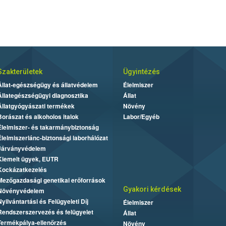
Szakterületek
Ügyintézés
Állat-egészségügy és állatvédelem
Élelmiszer
Állategészségügyi diagnosztika
Állat
Állatgyógyászati termékek
Növény
Borászat és alkoholos italok
Labor/Egyéb
Élelmiszer- és takarmánybiztonság
Élelmiszerlánc-biztonsági laborhálózat
Járványvédelem
Kiemelt ügyek, EUTR
Kockázatkezelés
Mezőgazdasági genetikai erőforrások
Gyakori kérdések
Növényvédelem
Nyilvántartási és Felügyeleti Díj
Élelmiszer
Rendszerszervezés és felügyelet
Állat
Termékpálya-ellenőrzés
Növény