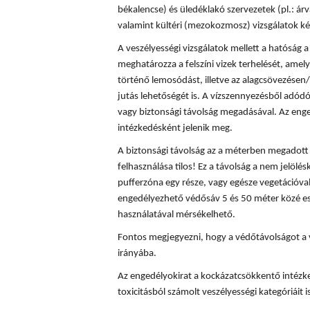
békalencse) és üledéklakó szervezetek (pl.: á
valamint kültéri (mezokozmosz) vizsgálatok ké
A veszélyességi vizsgálatok mellett a hatóság
meghatározza a felszíni vizek terhelését, amely
történő lemosódást, illetve az alagcsövezésen/
jutás lehetőségét is. A vízszennyezésből adód
vagy biztonsági távolság megadásával. Az enge
intézkedésként jelenik meg.
A biztonsági távolság az a méterben megadott t
felhasználása tilos! Ez a távolság a nem jelölés
pufferzóna egy része, vagy egésze vegetációval
engedélyezhető védősáv 5 és 50 méter közé es
használatával mérsékelhető.
Fontos megjegyezni, hogy a védőtávolságot a 
irányába.
Az engedélyokirat a kockázatcsökkentő intézke
toxicitásból számolt veszélyességi kategóriáit is