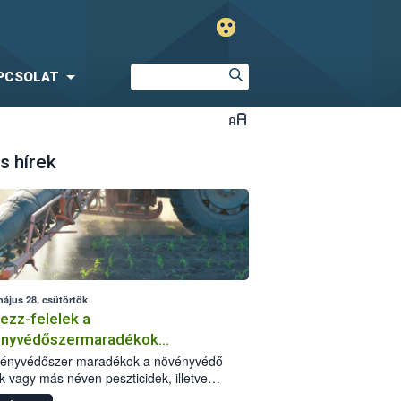
PCSOLAT
s hírek
május 28, csütörtök
ezz-felelek a
ényvédőszermaradékok
zségügyi kockázatáról
vényvédőszer-maradékok a növényvédő
k vagy más néven peszticidek, illetve
stermékeik kis mennyiségei, melyek a