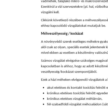
vadméhek, talajlakó mikro- és makroszervezete
Ezenkívül a vízi szervezetekre (pl. hal, vízibolha
vizsgálni kell.
Cikkünk következő részében a méhveszélyességi
ehhez kapcsolódó vizsgálatokat mutatjuk be.
Méhveszélyesség / kockázat
A növényvédő szerek esetleges méhekre gyakor
alól csak az olyan, speciális esetek jelentenek k
mivel ebben az esetben a készítmény valószín
Számos vizsgálat elvégzése szükséges magával
kapcsolatban is ahhoz, hogy az adott készítm
veszélyesség/kockázat szempontjából.
Ezek a házi méheken elvégzendő vizsgálatok a
akut etetéses és kontakt toxicitás felnőtt
krónikus etetéses toxicitás felnőtt egyede
krónikus etetéses vizsgálat méhlárván,
fél-szabadföldi vizsgálat méhcsaládon (sát