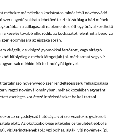
rint méhekre mérsékelten kockázatos minősítésű növényvédő
 szer engedélyokirata lehetővé teszi - kizárólag a házi méhek
egkorábban a csillagászati naplemente előtt egy órával kezdhető
 a kezelés tovább elhúzódik, az kockázatot jelenthet a beporzó
 szer lebomlására az éjszaka során.
em virágzik, de virágzó gyomokkal fertőzött, vagy virágzó
okból kifolyólag a méhek látogatják (pl. mézharmat vagy víz
sa ugyancsak méhkímélő technológiát igényel.
 tartalmazó növényvédő szer rendeltetésszerű felhasználása
 szer virágzó növényállományban, méhek közelében egyaránt
tett esetleges korlátozó intézkedéseket be kell tartani.
ésekor az engedélyező hatóság a vízi szervezetekre gyakorolt
tala előtt. Az ökotoxikológiai értékelés célterületeit ebből a
, vízi gerinctelenek (pl.: vízi bolha), algák, vízi növények (pl.: