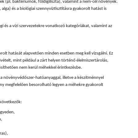
k (pl. baktériumok, földigiliszta), valamint a nem-cél növények.
, alga) és a biológiai szennyvíztisztításra gyakorolt hatást is
 és a vízi szervezetekre vonatkozó kategóriákat, valamint az
olt hatását alapvetően minden esetben meg kell vizsgálni. Ez
ivételt, mint például a zárt helyen történő élelmiszertárolás,
űsíthetően nem kerül méhekkel érintkezésbe.
 a növényvédőszer-hatóanyaggal, illetve a készítménnyel
ény megfelelően besorolható legyen a méhekre gyakorolt
 következők:
 egyeden,
n,
ras),