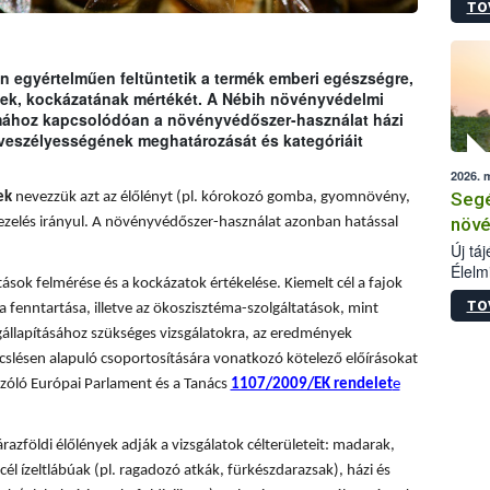
TO
termé
szüret
megma
növén
 egyértelműen feltüntetik a termék emberi egészségre,
esete
ének, kockázatának mértékét. A Nébih növényvédelmi
lenni
émához kapcsolódóan a növényvédőszer-használat házi
szerm
 veszélyességének meghatározását és kategóriáit
melye
2026. 
kis m
Segé
ek
nevezzük azt az élőlényt (pl. kórokozó gomba, gyomnövény,
jelen
nézve
növé
ezelés irányul. A növényvédőszer-használat azonban hatással
Új tá
Élelm
sok felmérése és a kockázatok értékelése. Kiemelt cél a fajok
számá
TO
a fenntartása, illetve az ökoszisztéma-szolgáltatások, mint
növén
tevék
állapításához szükséges vizsgálatokra, az eredmények
össze
slésen alapuló csoportosítására vonatkozó kötelező előírásokat
működ
zóló Európai Parlament és a Tanács
1107/2009/EK rendelet
e
hatósá
árazföldi élőlények adják a vizsgálatok célterületeit: madarak,
él ízeltlábúak (pl. ragadozó atkák, fürkészdarazsak), házi és