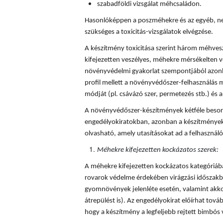
szabadföldi vizsgálat méhcsaládon.
Hasonlóképpen a poszméhekre és az egyéb, ne
szükséges a toxicitás-vizsgálatok elvégzése.
A készítmény toxicitása szerint három méhves
kifejezetten veszélyes, méhekre mérsékelten v
növényvédelmi gyakorlat szempontjából azonba
profil mellett a növényvédőszer-felhasználás mi
módját (pl. csávázó szer, permetezés stb.) és a 
A növényvédőszer-készítmények kétféle besorol
engedélyokiratokban, azonban a készítmények
olvasható, amely utasításokat ad a felhaszná
Méhekre kifejezetten kockázatos szerek:
A méhekre kifejezetten kockázatos kategóriá
rovarok védelme érdekében virágzási időszakba
gyomnövények jelenléte esetén, valamint akkor
átrepülést is). Az engedélyokirat előírhat tovább
hogy a készítmény a legfeljebb rejtett bimbós