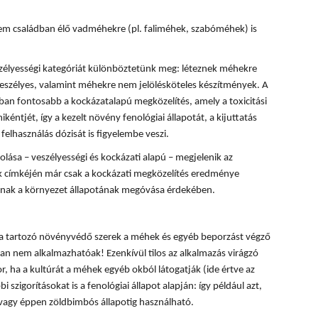
m családban élő vadméhekre (pl. faliméhek, szabóméhek) is
zélyességi kategóriát különböztetünk meg: léteznek méhekre
eszélyes, valamint méhekre nem jelölésköteles készítmények. A
n fontosabb a kockázatalapú megközelítés, amely a toxicitási
kéntjét, így a kezelt növény fenológiai állapotát, a kijuttatás
felhasználás dózisát is figyelembe veszi.
ása – veszélyességi és kockázati alapú – megjelenik az
 címkéjén már csak a kockázati megközelítés eredménye
lónak a környezet állapotának megóvása érdekében.
ba tartozó növényvédő szerek a méhek és egyéb beporzást végző
n nem alkalmazhatóak! Ezenkívül tilos az alkalmazás virágzó
, ha a kultúrát a méhek egyéb okból látogatják (ide értve az
i szigorításokat is a fenológiai állapot alapján: így például azt,
 vagy éppen zöldbimbós állapotig használható.