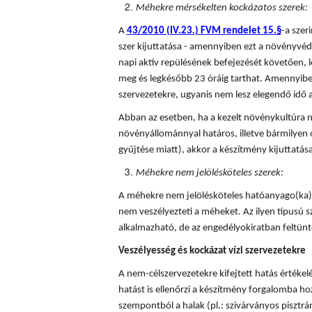
Méhekre mérsékelten kockázatos szerek:
A
43/2010 (IV.23.) FVM rendelet 15.§
-a sze
szer kijuttatása - amennyiben ezt a növényvédő
napi aktív repülésének befejezését követően, l
meg és legkésőbb 23 óráig tarthat. Amennyiben
szervezetekre, ugyanis nem lesz elegendő idő a
Abban az esetben, ha a kezelt növénykultúra n
növényállománnyal határos, illetve bármilyen 
gyűjtése miatt), akkor a készítmény kijuttatá
Méhekre nem jelölésköteles szerek:
A méhekre nem jelölésköteles hatóanyago(ka)t
nem veszélyezteti a méheket. Az ilyen típusú
alkalmazható, de az engedélyokiratban feltünte
Veszélyesség és kockázat vízi szervezetekre
A nem-célszervezetekre kifejtett hatás értékel
hatást is ellenőrzi a készítmény forgalomba hoza
szempontból a halak (pl.: szivárványos pisztráng)