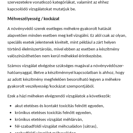
szervezetekre vonatkozó kategóriákat, valamint az ehhez
kapcsolódó vizsgálatokat mutatjuk be.
Méhveszélyesség / kockázat
A növényvédő szerek esetleges méhekre gyakorolt hatását
alapvetően minden esetben meg kell vizsgálni. Ez alól csak az olyan,
speciális esetek jelentenek kivételt, mint például a zárt helyen
történő élelmiszertárolás, mivel ebben az esetben a készítmény
valószínűsíthetően nem kerül méhekkel érintkezésbe.
Számos vizsgálat elvégzése szükséges magával a növényvédőszer-
hatóanyaggal, illetve a készítménnyel kapcsolatban is ahhoz, hogy
az adott készítmény megfelelően besorolható legyen a méhekre
gyakorolt veszélyesség/kockázat szempontjából.
Ezek a házi méheken elvégzendő vizsgálatok a következők:
akut etetéses és kontakt toxicitás felnőtt egyeden,
krónikus etetéses toxicitás felnőtt egyeden,
krónikus etetéses vizsgálat méhlárván,
fél-szabadföldi vizsgálat méhcsaládon (sátras),