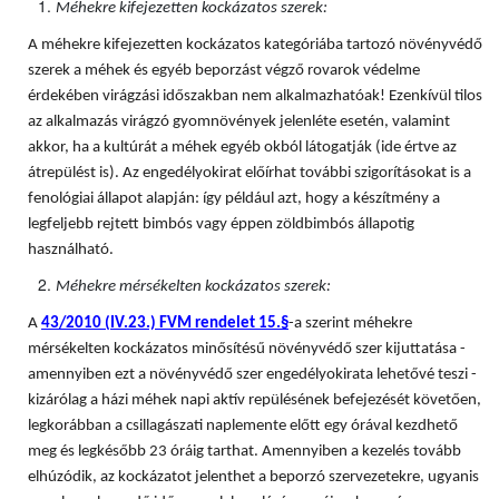
Méhekre kifejezetten kockázatos szerek:
A méhekre kifejezetten kockázatos kategóriába tartozó növényvédő
szerek a méhek és egyéb beporzást végző rovarok védelme
érdekében virágzási időszakban nem alkalmazhatóak! Ezenkívül tilos
az alkalmazás virágzó gyomnövények jelenléte esetén, valamint
akkor, ha a kultúrát a méhek egyéb okból látogatják (ide értve az
átrepülést is). Az engedélyokirat előírhat további szigorításokat is a
fenológiai állapot alapján: így például azt, hogy a készítmény a
legfeljebb rejtett bimbós vagy éppen zöldbimbós állapotig
használható.
Méhekre mérsékelten kockázatos szerek:
A
43/2010 (IV.23.) FVM rendelet 15.§
-a szerint méhekre
mérsékelten kockázatos minősítésű növényvédő szer kijuttatása -
amennyiben ezt a növényvédő szer engedélyokirata lehetővé teszi -
kizárólag a házi méhek napi aktív repülésének befejezését követően,
legkorábban a csillagászati naplemente előtt egy órával kezdhető
meg és legkésőbb 23 óráig tarthat. Amennyiben a kezelés tovább
elhúzódik, az kockázatot jelenthet a beporzó szervezetekre, ugyanis