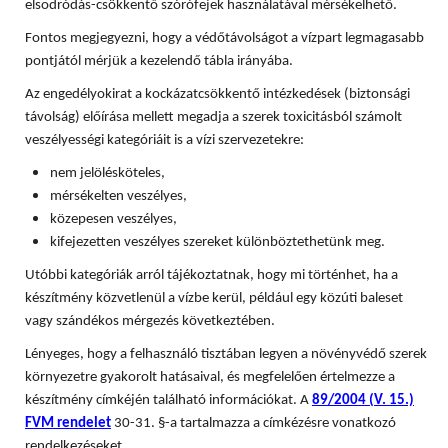
elsodródás-csökkentő szórófejek használatával mérsékelhető.
Fontos megjegyezni, hogy a védőtávolságot a vízpart legmagasabb
pontjától mérjük a kezelendő tábla irányába.
Az engedélyokirat a kockázatcsökkentő intézkedések (biztonsági
távolság) előírása mellett megadja a szerek toxicitásból számolt
veszélyességi kategóriáit is a vízi szervezetekre:
nem jelölésköteles,
mérsékelten veszélyes,
közepesen veszélyes,
kifejezetten veszélyes szereket különböztethetünk meg.
Utóbbi kategóriák arról tájékoztatnak, hogy mi történhet, ha a
készítmény közvetlenül a vízbe kerül, például egy közúti baleset
vagy szándékos mérgezés következtében.
Lényeges, hogy a felhasználó tisztában legyen a növényvédő szerek
környezetre gyakorolt hatásaival, és megfelelően értelmezze a
készítmény címkéjén található információkat. A
89/2004 (V. 15.)
FVM rendelet
30-31. §-a tartalmazza a címkézésre vonatkozó
rendelkezéseket.