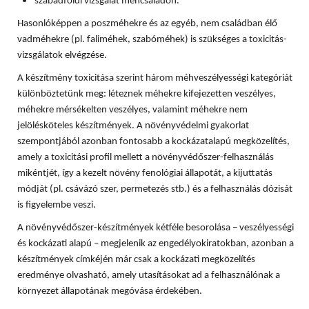
szabadföldi vizsgálat méhcsaládon.
Hasonlóképpen a poszméhekre és az egyéb, nem családban élő
vadméhekre (pl. faliméhek, szabóméhek) is szükséges a toxicitás-
vizsgálatok elvégzése.
A készítmény toxicitása szerint három méhveszélyességi kategóriát
különböztetünk meg: léteznek méhekre kifejezetten veszélyes,
méhekre mérsékelten veszélyes, valamint méhekre nem
jelölésköteles készítmények. A növényvédelmi gyakorlat
szempontjából azonban fontosabb a kockázatalapú megközelítés,
amely a toxicitási profil mellett a növényvédőszer-felhasználás
mikéntjét, így a kezelt növény fenológiai állapotát, a kijuttatás
módját (pl. csávázó szer, permetezés stb.) és a felhasználás dózisát
is figyelembe veszi.
A növényvédőszer-készítmények kétféle besorolása – veszélyességi
és kockázati alapú – megjelenik az engedélyokiratokban, azonban a
készítmények címkéjén már csak a kockázati megközelítés
eredménye olvasható, amely utasításokat ad a felhasználónak a
környezet állapotának megóvása érdekében.