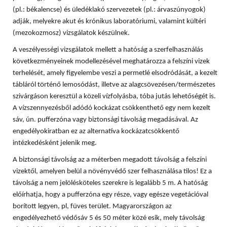
(pl.: békalencse) és üledéklakó szervezetek (pl.: árvaszúnyogok)
adják, melyekre akut és krónikus laboratóriumi, valamint kültéri
(mezokozmosz) vizsgálatok készülnek.
A veszélyességi vizsgálatok mellett a hatóság a szerfelhasználás
következményeinek modellezésével meghatározza a felszíni vizek
terhelését, amely figyelembe veszi a permetlé elsodródását, a kezelt
tábláról történő lemosódást, illetve az alagcsövezésen/természetes
szivárgáson keresztül a közeli vízfolyásba, tóba jutás lehetőségét is.
A vízszennyezésből adódó kockázat csökkenthető egy nem kezelt
sáv, ún. pufferzóna vagy biztonsági távolság megadásával. Az
engedélyokiratban ez az alternatíva kockázatcsökkentő
intézkedésként jelenik meg.
A biztonsági távolság az a méterben megadott távolság a felszíni
vizektől, amelyen belül a növényvédő szer felhasználása tilos! Ez a
távolság a nem jelölésköteles szerekre is legalább 5 m. A hatóság
előírhatja, hogy a pufferzóna egy része, vagy egésze vegetációval
borított legyen, pl, füves terület. Magyarországon az
engedélyezhető védősáv 5 és 50 méter közé esik, mely távolság