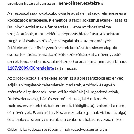
azonban hatással van az ún.
nem-célszervezetekre
is.
A mezőgazdasági ökotoxikológia feladata e hatások felmérése és a
kockázatok értékelése. Kiemelt cél a fajok sokszínűségének, azaz az
ún. biodiverzitásnak a fenntartása, illetve az ökoszisztéma-
szolgáltatások, mint például a beporzás biztosítása. A
kockázat
megállapításához szükséges vizsgálatokra, az eredmények
értékelésére, a növényvédő szerek kockázatbecslésen alapuló
csoportosítására vonatkozó kötelező előírásokat a növényvédő
szerek forgalomba hozataláról szóló Európai Parlament és a Tanács
1107/2009/EK rendelet
e
tartalmazza.
Az ökotoxikológiai értékelés során az alábbi szárazföldi élőlények
adják a vizsgálatok célterületeit: madarak, emlősök és egyéb
szárazföldi gerincesek, nem-cél ízeltlábúak (pl. ragadozó atkák,
fürkészdarazsak), házi és vadméhek, talajlakó mikro- és
makroszervezetek (pl. baktériumok, földigiliszta), valamint a nem-
cél növények. Ezenkívül a vízi szervezetekre (pl. hal, vízibolha, alga)
és a biológiai szennyvíztisztításra gyakorolt hatást is vizsgálni kell.
Cikkünk következő részében a méhveszélyességi és a vízi