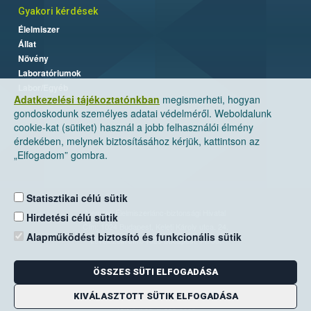
Gyakori kérdések
Élelmiszer
Állat
Növény
Laboratóriumok
Labor/Egyéb
Adatkezelési tájékoztatónkban
megismerheti, hogyan
gondoskodunk személyes adatai védelméről. Weboldalunk
cookie-kat (sütiket) használ a jobb felhasználói élmény
érdekében, melynek biztosításához kérjük, kattintson az
„Elfogadom” gombra.
Statisztikai célú sütik
Nemzeti Élelmiszerlánc-biztonsági Hivatal
Hirdetési célú sütik
Cím: 1024 Budapest, Keleti Károly utca. 24.
Alapműködést biztosító és funkcionális sütik
Levelezési cím: 1525 Budapest. Pf. 30.
ÖSSZES SÜTI ELFOGADÁSA
E-mail:
ugyfelszolgalat@nebih.gov.hu
Zöld szám: 06-80/263-244
KIVÁLASZTOTT SÜTIK ELFOGADÁSA
Telefon: 06-1/ 336-9000