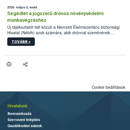
elvárt hatás kifejtéséhez a növényvédő szerek bizonyos
mennyiségének esetenként a kezelt terményeken is jelen kell
2026. május 5, kedd
lennie. Nem minden élelmiszer tartalmaz szermaradékot.
Segédlet a jogszerű drónos növényvédelmi
Azokban az élelmiszerekben is, melyekben kimutathatóak,
munkavégzéshez
általában csak nagyon kis mennyiségben vannak jelen, így nem
Új tájékoztatót tett közzé a Nemzeti Élelmiszerlánc-biztonsági
jelenthetnek kockázatot a fogyasztó egészségére nézve.
Hivatal (Nébih) azok számára, akik drónnal szeretnének
növényvédelmi vagy tápanyag-gazdálkodási tevékenységet
TOVÁBB >
végezni Magyarországon. Az összefoglaló részletesen
szerepelnek a jogszerű működéshez szükséges személyi,
műszaki és hatósági feltételek.
Cookie beállítások
Hivatalunk
Bemutatkozás
Szervezeti felépítés
Gazdálkodási adatok