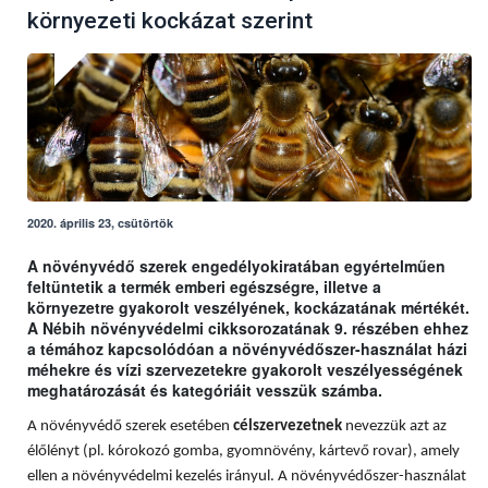
környezeti kockázat szerint
2020. április 23, csütörtök
A növényvédő szerek engedélyokiratában egyértelműen
feltüntetik a termék emberi egészségre, illetve a
környezetre gyakorolt veszélyének, kockázatának mértékét.
A Nébih növényvédelmi cikksorozatának 9. részében ehhez
a témához kapcsolódóan a növényvédőszer-használat házi
méhekre és vízi szervezetekre gyakorolt veszélyességének
meghatározását és kategóriáit vesszük számba.
A növényvédő szerek esetében
célszervezetnek
nevezzük azt az
élőlényt (pl. kórokozó gomba, gyomnövény, kártevő rovar), amely
ellen a növényvédelmi kezelés irányul. A növényvédőszer-használat