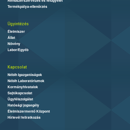
Rendszerszervezés és felügyelet
Termékpálya-ellenőrzés
Ügyintézés
Élelmiszer
Állat
Növény
Labor/Egyéb
Kapcsolat
Nébih Igazgatóságok
Nébih Laboratóriumok
Kormányhivatalok
Sajtókapcsolat
Ügyfélszolgálat
Hatósági jogsegély
Élelmiszermentő Központ
Hírlevél feliratkozás