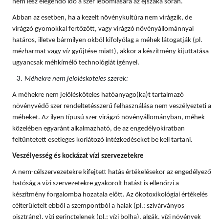
nem lesz elegendő idő a szer lebomlására az éjszaka során.
Abban az esetben, ha a kezelt növénykultúra nem virágzik, de
virágzó gyomokkal fertőzött, vagy virágzó növényállománnyal
határos, illetve bármilyen okból kifolyólag a méhek látogatják (pl.
mézharmat vagy víz gyűjtése miatt), akkor a készítmény kijuttatása
ugyancsak méhkímélő technológiát igényel.
Méhekre nem jelölésköteles szerek:
A méhekre nem jelölésköteles hatóanyago(ka)t tartalmazó
növényvédő szer rendeltetésszerű felhasználása nem veszélyezteti a
méheket. Az ilyen típusú szer virágzó növényállományban, méhek
közelében egyaránt alkalmazható, de az engedélyokiratban
feltüntetett esetleges korlátozó intézkedéseket be kell tartani.
Veszélyesség és kockázat vízi szervezetekre
A nem-célszervezetekre kifejtett hatás értékelésekor az engedélyező
hatóság a vízi szervezetekre gyakorolt hatást is ellenőrzi a
készítmény forgalomba hozatala előtt. Az ökotoxikológiai értékelés
célterületeit ebből a szempontból a halak (pl.: szivárványos
pisztráng), vízi gerinctelenek (pl.: vízi bolha), algák, vízi növények