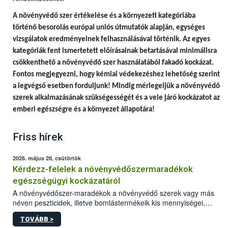
A
növényvédő szer értékelése és a környezeti kategóriába
történő besorolás európai uniós útmutatók alapján, egységes
vizsgálatok eredményeinek felhasználásával történik.
Az egyes
kategóriák fent ismertetett előírásainak betartásával minimálisra
csökkenthető a növényvédő szer használatából fakadó kockázat.
Fontos megjegyezni, hogy
kémiai védekezéshez lehetőség szerint
a legvégső esetben forduljunk! Mindig mérlegeljük a növényvédő
szerek alkalmazásának szükségességét és a vele járó kockázatot az
emberi egészségre és a környezet állapotára!
Friss hírek
2026. május 28, csütörtök
Kérdezz-felelek a növényvédőszermaradékok
egészségügyi kockázatáról
A növényvédőszer-maradékok a növényvédő szerek vagy más
néven peszticidek, illetve bomlástermékeik kis mennyiségei,
melyek a terményekben vagy azok felületén a betakarítást,
TOVÁBB >
szüretelést, illetve tárolást követően is megmaradhatnak. Az