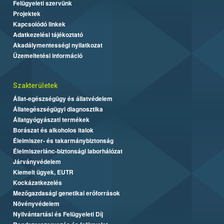
Felügyeleti szervünk
Projektek
Kapcsolódó linkek
Adatkezelési tájékoztató
Akadálymentességi nyilatkozat
Üzemeltetési információ
Szakterületek
Állat-egészségügy és állatvédelem
Állategészségügyi diagnosztika
Állatgyógyászati termékek
Borászat és alkoholos italok
Élelmiszer- és takarmánybiztonság
Élelmiszerlánc-biztonsági laborhálózat
Járványvédelem
Kiemelt ügyek, EUTR
Kockázatkezelés
Mezőgazdasági genetikai erőforrások
Növényvédelem
Nyilvántartási és Felügyeleti Díj