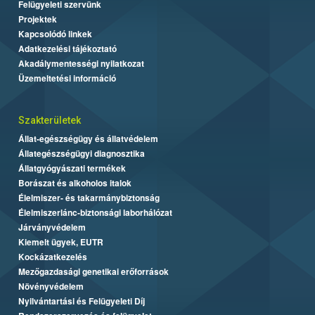
Felügyeleti szervünk
Projektek
Kapcsolódó linkek
Adatkezelési tájékoztató
Akadálymentességi nyilatkozat
Üzemeltetési információ
Szakterületek
Állat-egészségügy és állatvédelem
Állategészségügyi diagnosztika
Állatgyógyászati termékek
Borászat és alkoholos italok
Élelmiszer- és takarmánybiztonság
Élelmiszerlánc-biztonsági laborhálózat
Járványvédelem
Kiemelt ügyek, EUTR
Kockázatkezelés
Mezőgazdasági genetikai erőforrások
Növényvédelem
Nyilvántartási és Felügyeleti Díj