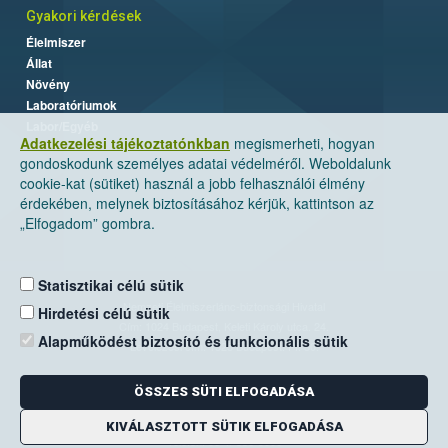
Gyakori kérdések
Élelmiszer
Állat
Növény
Laboratóriumok
Labor/Egyéb
Adatkezelési tájékoztatónkban
megismerheti, hogyan
gondoskodunk személyes adatai védelméről. Weboldalunk
cookie-kat (sütiket) használ a jobb felhasználói élmény
érdekében, melynek biztosításához kérjük, kattintson az
„Elfogadom” gombra.
Statisztikai célú sütik
Nemzeti Élelmiszerlánc-biztonsági Hivatal
Hirdetési célú sütik
Cím: 1024 Budapest, Keleti Károly utca. 24.
Alapműködést biztosító és funkcionális sütik
Levelezési cím: 1525 Budapest. Pf. 30.
ÖSSZES SÜTI ELFOGADÁSA
E-mail:
ugyfelszolgalat@nebih.gov.hu
Zöld szám: 06-80/263-244
KIVÁLASZTOTT SÜTIK ELFOGADÁSA
Telefon: 06-1/ 336-9000