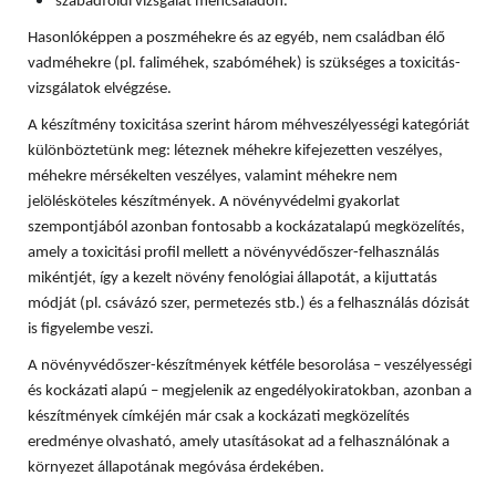
szabadföldi vizsgálat méhcsaládon.
Hasonlóképpen a poszméhekre és az egyéb, nem családban élő
vadméhekre (pl. faliméhek, szabóméhek) is szükséges a toxicitás-
vizsgálatok elvégzése.
A készítmény toxicitása szerint három méhveszélyességi kategóriát
különböztetünk meg: léteznek méhekre kifejezetten veszélyes,
méhekre mérsékelten veszélyes, valamint méhekre nem
jelölésköteles készítmények. A növényvédelmi gyakorlat
szempontjából azonban fontosabb a kockázatalapú megközelítés,
amely a toxicitási profil mellett a növényvédőszer-felhasználás
mikéntjét, így a kezelt növény fenológiai állapotát, a kijuttatás
módját (pl. csávázó szer, permetezés stb.) és a felhasználás dózisát
is figyelembe veszi.
A növényvédőszer-készítmények kétféle besorolása – veszélyességi
és kockázati alapú – megjelenik az engedélyokiratokban, azonban a
készítmények címkéjén már csak a kockázati megközelítés
eredménye olvasható, amely utasításokat ad a felhasználónak a
környezet állapotának megóvása érdekében.