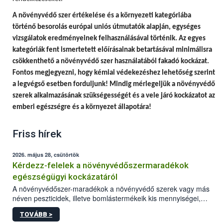
A
növényvédő szer értékelése és a környezeti kategóriába
történő besorolás európai uniós útmutatók alapján, egységes
vizsgálatok eredményeinek felhasználásával történik.
Az egyes
kategóriák fent ismertetett előírásainak betartásával minimálisra
csökkenthető a növényvédő szer használatából fakadó kockázat.
Fontos megjegyezni, hogy
kémiai védekezéshez lehetőség szerint
a legvégső esetben forduljunk! Mindig mérlegeljük a növényvédő
szerek alkalmazásának szükségességét és a vele járó kockázatot az
emberi egészségre és a környezet állapotára!
Friss hírek
2026. május 28, csütörtök
Kérdezz-felelek a növényvédőszermaradékok
egészségügyi kockázatáról
A növényvédőszer-maradékok a növényvédő szerek vagy más
néven peszticidek, illetve bomlástermékeik kis mennyiségei,
melyek a terményekben vagy azok felületén a betakarítást,
TOVÁBB >
szüretelést, illetve tárolást követően is megmaradhatnak. Az