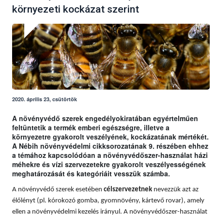
környezeti kockázat szerint
2020. április 23, csütörtök
A növényvédő szerek engedélyokiratában egyértelműen
feltüntetik a termék emberi egészségre, illetve a
környezetre gyakorolt veszélyének, kockázatának mértékét.
A Nébih növényvédelmi cikksorozatának 9. részében ehhez
a témához kapcsolódóan a növényvédőszer-használat házi
méhekre és vízi szervezetekre gyakorolt veszélyességének
meghatározását és kategóriáit vesszük számba.
A növényvédő szerek esetében
célszervezetnek
nevezzük azt az
élőlényt (pl. kórokozó gomba, gyomnövény, kártevő rovar), amely
ellen a növényvédelmi kezelés irányul. A növényvédőszer-használat