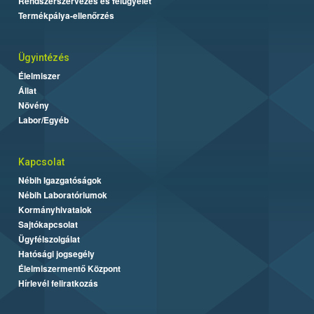
Rendszerszervezés és felügyelet
Termékpálya-ellenőrzés
Ügyintézés
Élelmiszer
Állat
Növény
Labor/Egyéb
Kapcsolat
Nébih Igazgatóságok
Nébih Laboratóriumok
Kormányhivatalok
Sajtókapcsolat
Ügyfélszolgálat
Hatósági jogsegély
Élelmiszermentő Központ
Hírlevél feliratkozás