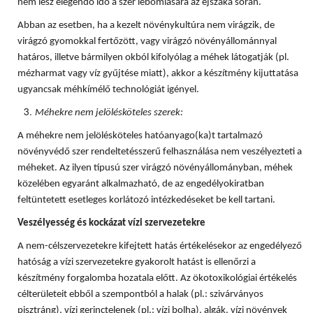
nem lesz elegendő idő a szer lebomlására az éjszaka során.
Abban az esetben, ha a kezelt növénykultúra nem virágzik, de
virágzó gyomokkal fertőzött, vagy virágzó növényállománnyal
határos, illetve bármilyen okból kifolyólag a méhek látogatják (pl.
mézharmat vagy víz gyűjtése miatt), akkor a készítmény kijuttatása
ugyancsak méhkímélő technológiát igényel.
Méhekre nem jelölésköteles szerek:
A méhekre nem jelölésköteles hatóanyago(ka)t tartalmazó
növényvédő szer rendeltetésszerű felhasználása nem veszélyezteti a
méheket. Az ilyen típusú szer virágzó növényállományban, méhek
közelében egyaránt alkalmazható, de az engedélyokiratban
feltüntetett esetleges korlátozó intézkedéseket be kell tartani.
Veszélyesség és kockázat vízi szervezetekre
A nem-célszervezetekre kifejtett hatás értékelésekor az engedélyező
hatóság a vízi szervezetekre gyakorolt hatást is ellenőrzi a
készítmény forgalomba hozatala előtt. Az ökotoxikológiai értékelés
célterületeit ebből a szempontból a halak (pl.: szivárványos
pisztráng), vízi gerinctelenek (pl.: vízi bolha), algák, vízi növények