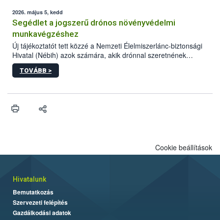
elvárt hatás kifejtéséhez a növényvédő szerek bizonyos
mennyiségének esetenként a kezelt terményeken is jelen kell
2026. május 5, kedd
lennie. Nem minden élelmiszer tartalmaz szermaradékot.
Segédlet a jogszerű drónos növényvédelmi
Azokban az élelmiszerekben is, melyekben kimutathatóak,
munkavégzéshez
általában csak nagyon kis mennyiségben vannak jelen, így nem
Új tájékoztatót tett közzé a Nemzeti Élelmiszerlánc-biztonsági
jelenthetnek kockázatot a fogyasztó egészségére nézve.
Hivatal (Nébih) azok számára, akik drónnal szeretnének
növényvédelmi vagy tápanyag-gazdálkodási tevékenységet
TOVÁBB >
végezni Magyarországon. Az összefoglaló részletesen
szerepelnek a jogszerű működéshez szükséges személyi,
műszaki és hatósági feltételek.
Cookie beállítások
Hivatalunk
Bemutatkozás
Szervezeti felépítés
Gazdálkodási adatok