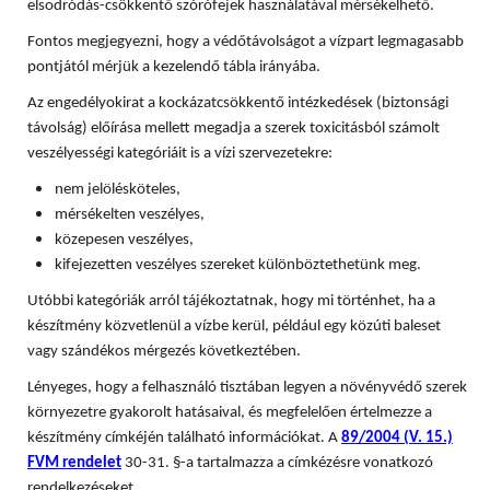
elsodródás-csökkentő szórófejek használatával mérsékelhető.
Fontos megjegyezni, hogy a védőtávolságot a vízpart legmagasabb
pontjától mérjük a kezelendő tábla irányába.
Az engedélyokirat a kockázatcsökkentő intézkedések (biztonsági
távolság) előírása mellett megadja a szerek toxicitásból számolt
veszélyességi kategóriáit is a vízi szervezetekre:
nem jelölésköteles,
mérsékelten veszélyes,
közepesen veszélyes,
kifejezetten veszélyes szereket különböztethetünk meg.
Utóbbi kategóriák arról tájékoztatnak, hogy mi történhet, ha a
készítmény közvetlenül a vízbe kerül, például egy közúti baleset
vagy szándékos mérgezés következtében.
Lényeges, hogy a felhasználó tisztában legyen a növényvédő szerek
környezetre gyakorolt hatásaival, és megfelelően értelmezze a
készítmény címkéjén található információkat. A
89/2004 (V. 15.)
FVM rendelet
30-31. §-a tartalmazza a címkézésre vonatkozó
rendelkezéseket.