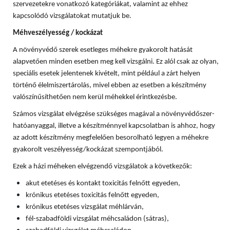
szervezetekre vonatkozó kategóriákat, valamint az ehhez
kapcsolódó vizsgálatokat mutatjuk be.
Méhveszélyesség / kockázat
A növényvédő szerek esetleges méhekre gyakorolt hatását
alapvetően minden esetben meg kell vizsgálni. Ez alól csak az olyan,
speciális esetek jelentenek kivételt, mint például a zárt helyen
történő élelmiszertárolás, mivel ebben az esetben a készítmény
valószínűsíthetően nem kerül méhekkel érintkezésbe.
Számos vizsgálat elvégzése szükséges magával a növényvédőszer-
hatóanyaggal, illetve a készítménnyel kapcsolatban is ahhoz, hogy
az adott készítmény megfelelően besorolható legyen a méhekre
gyakorolt veszélyesség/kockázat szempontjából.
Ezek a házi méheken elvégzendő vizsgálatok a következők:
akut etetéses és kontakt toxicitás felnőtt egyeden,
krónikus etetéses toxicitás felnőtt egyeden,
krónikus etetéses vizsgálat méhlárván,
fél-szabadföldi vizsgálat méhcsaládon (sátras),