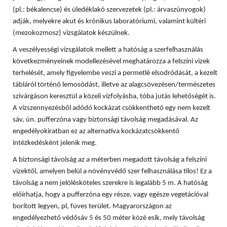
(pl.: békalencse) és üledéklakó szervezetek (pl.: árvaszúnyogok)
adják, melyekre akut és krónikus laboratóriumi, valamint kültéri
(mezokozmosz) vizsgálatok készülnek.
A veszélyességi vizsgálatok mellett a hatóság a szerfelhasználás
következményeinek modellezésével meghatározza a felszíni vizek
terhelését, amely figyelembe veszi a permetlé elsodródását, a kezelt
tábláról történő lemosódást, illetve az alagcsövezésen/természetes
szivárgáson keresztül a közeli vízfolyásba, tóba jutás lehetőségét is.
A vízszennyezésből adódó kockázat csökkenthető egy nem kezelt
sáv, ún. pufferzóna vagy biztonsági távolság megadásával. Az
engedélyokiratban ez az alternatíva kockázatcsökkentő
intézkedésként jelenik meg.
A biztonsági távolság az a méterben megadott távolság a felszíni
vizektől, amelyen belül a növényvédő szer felhasználása tilos! Ez a
távolság a nem jelölésköteles szerekre is legalább 5 m. A hatóság
előírhatja, hogy a pufferzóna egy része, vagy egésze vegetációval
borított legyen, pl, füves terület. Magyarországon az
engedélyezhető védősáv 5 és 50 méter közé esik, mely távolság