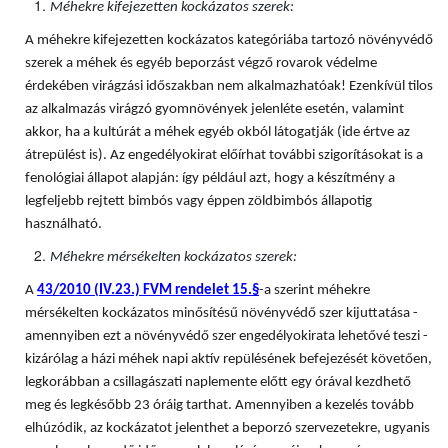
Méhekre kifejezetten kockázatos szerek:
A méhekre kifejezetten kockázatos kategóriába tartozó növényvédő
szerek a méhek és egyéb beporzást végző rovarok védelme
érdekében virágzási időszakban nem alkalmazhatóak! Ezenkívül tilos
az alkalmazás virágzó gyomnövények jelenléte esetén, valamint
akkor, ha a kultúrát a méhek egyéb okból látogatják (ide értve az
átrepülést is). Az engedélyokirat előírhat további szigorításokat is a
fenológiai állapot alapján: így például azt, hogy a készítmény a
legfeljebb rejtett bimbós vagy éppen zöldbimbós állapotig
használható.
Méhekre mérsékelten kockázatos szerek:
A
43/2010 (IV.23.) FVM rendelet 15.§
-a szerint méhekre
mérsékelten kockázatos minősítésű növényvédő szer kijuttatása -
amennyiben ezt a növényvédő szer engedélyokirata lehetővé teszi -
kizárólag a házi méhek napi aktív repülésének befejezését követően,
legkorábban a csillagászati naplemente előtt egy órával kezdhető
meg és legkésőbb 23 óráig tarthat. Amennyiben a kezelés tovább
elhúzódik, az kockázatot jelenthet a beporzó szervezetekre, ugyanis