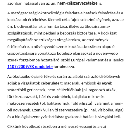
azonban hatással van az ún.
nem-célszervezetekre
is.
A mezőgazdasági ökotoxikológia feladata e hatások felmérése és a
kockázatok értékelése. Kiemelt cél a fajok sokszínűségének, azaz az
ún. biodiverzitásnak a fenntartása, illetve az ökoszisztéma-
szolgáltatások, mint például a beporzás biztosítása. A
kockázat
megállapításához szükséges vizsgálatokra, az eredmények
értékelésére, a növényvédő szerek kockázatbecslésen alapuló
csoportosítására vonatkozó kötelező előírásokat a növényvédő
szerek forgalomba hozataláról szóló Európai Parlament és a Tanács
1107/2009/EK rendelet
e
tartalmazza.
Az ökotoxikológiai értékelés során az alábbi szárazföldi élőlények
adják a vizsgálatok célterületeit: madarak, emlősök és egyéb
szárazföldi gerincesek, nem-cél ízeltlábúak (pl. ragadozó atkák,
fürkészdarazsak), házi és vadméhek, talajlakó mikro- és
makroszervezetek (pl. baktériumok, földigiliszta), valamint a nem-
cél növények. Ezenkívül a vízi szervezetekre (pl. hal, vízibolha, alga)
és a biológiai szennyvíztisztításra gyakorolt hatást is vizsgálni kell.
Cikkünk következő részében a méhveszélyességi és a vízi