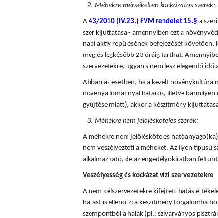
Méhekre mérsékelten kockázatos szerek:
A
43/2010 (IV.23.) FVM rendelet 15.§
-a sze
szer kijuttatása - amennyiben ezt a növényvédő
napi aktív repülésének befejezését követően, l
meg és legkésőbb 23 óráig tarthat. Amennyiben
szervezetekre, ugyanis nem lesz elegendő idő a
Abban az esetben, ha a kezelt növénykultúra n
növényállománnyal határos, illetve bármilyen 
gyűjtése miatt), akkor a készítmény kijuttatá
Méhekre nem jelölésköteles szerek:
A méhekre nem jelölésköteles hatóanyago(ka)t
nem veszélyezteti a méheket. Az ilyen típusú
alkalmazható, de az engedélyokiratban feltünte
Veszélyesség és kockázat vízi szervezetekre
A nem-célszervezetekre kifejtett hatás értékel
hatást is ellenőrzi a készítmény forgalomba hoza
szempontból a halak (pl.: szivárványos pisztráng)