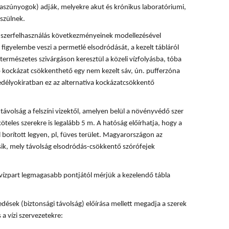
rvaszúnyogok) adják, melyekre akut és krónikus laboratóriumi,
szülnek.
 a szerfelhasználás következményeinek modellezésével
 figyelembe veszi a permetlé elsodródását, a kezelt tábláról
természetes szivárgáson keresztül a közeli vízfolyásba, tóba
ó kockázat csökkenthető egy nem kezelt sáv, ún. pufferzóna
délyokiratban ez az alternatíva kockázatcsökkentő
ávolság a felszíni vizektől, amelyen belül a növényvédő szer
köteles szerekre is legalább 5 m. A hatóság előírhatja, hogy a
 borított legyen, pl, füves terület. Magyarországon az
ik, mely távolság elsodródás-csökkentő szórófejek
vízpart legmagasabb pontjától mérjük a kezelendő tábla
dések (biztonsági távolság) előírása mellett megadja a szerek
 a vízi szervezetekre: