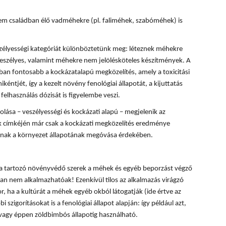
m családban élő vadméhekre (pl. faliméhek, szabóméhek) is
zélyességi kategóriát különböztetünk meg: léteznek méhekre
eszélyes, valamint méhekre nem jelölésköteles készítmények. A
n fontosabb a kockázatalapú megközelítés, amely a toxicitási
kéntjét, így a kezelt növény fenológiai állapotát, a kijuttatás
felhasználás dózisát is figyelembe veszi.
ása – veszélyességi és kockázati alapú – megjelenik az
 címkéjén már csak a kockázati megközelítés eredménye
lónak a környezet állapotának megóvása érdekében.
ba tartozó növényvédő szerek a méhek és egyéb beporzást végző
n nem alkalmazhatóak! Ezenkívül tilos az alkalmazás virágzó
, ha a kultúrát a méhek egyéb okból látogatják (ide értve az
i szigorításokat is a fenológiai állapot alapján: így például azt,
 vagy éppen zöldbimbós állapotig használható.