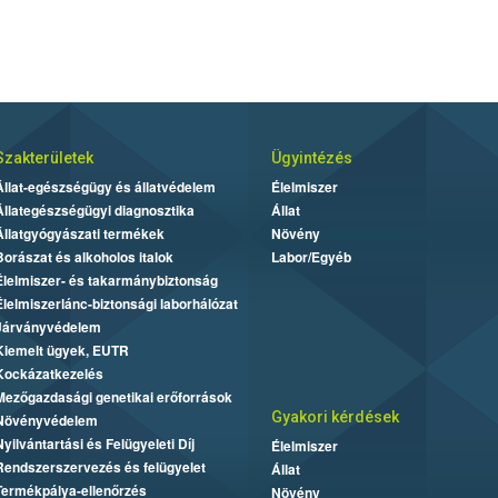
Szakterületek
Ügyintézés
Állat-egészségügy és állatvédelem
Élelmiszer
Állategészségügyi diagnosztika
Állat
Állatgyógyászati termékek
Növény
Borászat és alkoholos italok
Labor/Egyéb
Élelmiszer- és takarmánybiztonság
Élelmiszerlánc-biztonsági laborhálózat
Járványvédelem
Kiemelt ügyek, EUTR
Kockázatkezelés
Mezőgazdasági genetikai erőforrások
Gyakori kérdések
Növényvédelem
Nyilvántartási és Felügyeleti Díj
Élelmiszer
Rendszerszervezés és felügyelet
Állat
Termékpálya-ellenőrzés
Növény