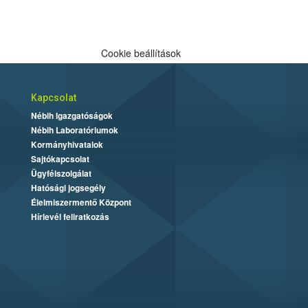
Cookie beállítások
Kapcsolat
Nébih Igazgatóságok
Nébih Laboratóriumok
Kormányhivatalok
Sajtókapcsolat
Ügyfélszolgálat
Hatósági jogsegély
Élelmiszermentő Központ
Hírlevél feliratkozás