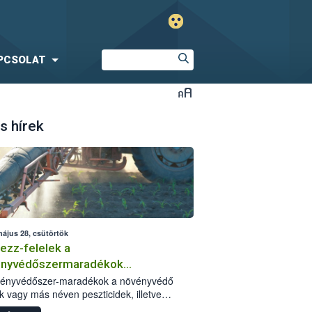
PCSOLAT
s hírek
május 28, csütörtök
ezz-felelek a
ényvédőszermaradékok
zségügyi kockázatáról
vényvédőszer-maradékok a növényvédő
k vagy más néven peszticidek, illetve
stermékeik kis mennyiségei, melyek a