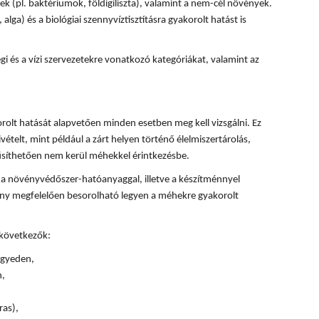
k (pl. baktériumok, földigiliszta), valamint a nem-cél növények.
, alga) és a biológiai szennyvíztisztításra gyakorolt hatást is
 és a vízi szervezetekre vonatkozó kategóriákat, valamint az
olt hatását alapvetően minden esetben meg kell vizsgálni. Ez
ivételt, mint például a zárt helyen történő élelmiszertárolás,
űsíthetően nem kerül méhekkel érintkezésbe.
 a növényvédőszer-hatóanyaggal, illetve a készítménnyel
ény megfelelően besorolható legyen a méhekre gyakorolt
 következők:
 egyeden,
n,
ras),