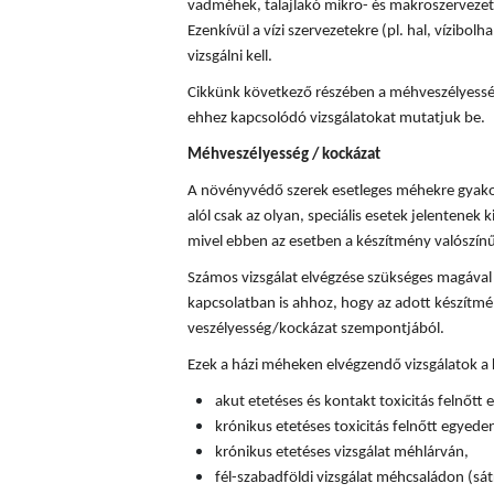
vadméhek, talajlakó mikro- és makroszervezete
Ezenkívül a vízi szervezetekre (pl. hal, vízibolha
vizsgálni kell.
Cikkünk következő részében a méhveszélyességi
ehhez kapcsolódó vizsgálatokat mutatjuk be.
Méhveszélyesség / kockázat
A növényvédő szerek esetleges méhekre gyakor
alól csak az olyan, speciális esetek jelentenek k
mivel ebben az esetben a készítmény valószín
Számos vizsgálat elvégzése szükséges magával
kapcsolatban is ahhoz, hogy az adott készítm
veszélyesség/kockázat szempontjából.
Ezek a házi méheken elvégzendő vizsgálatok a
akut etetéses és kontakt toxicitás felnőtt
krónikus etetéses toxicitás felnőtt egyede
krónikus etetéses vizsgálat méhlárván,
fél-szabadföldi vizsgálat méhcsaládon (sát