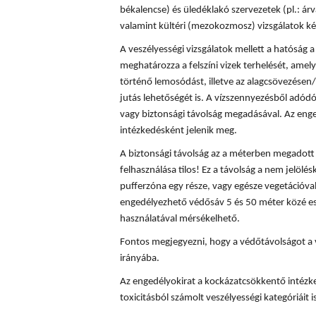
békalencse) és üledéklakó szervezetek (pl.: á
valamint kültéri (mezokozmosz) vizsgálatok ké
A veszélyességi vizsgálatok mellett a hatóság
meghatározza a felszíni vizek terhelését, amely
történő lemosódást, illetve az alagcsövezésen/
jutás lehetőségét is. A vízszennyezésből adód
vagy biztonsági távolság megadásával. Az enge
intézkedésként jelenik meg.
A biztonsági távolság az a méterben megadott t
felhasználása tilos! Ez a távolság a nem jelölés
pufferzóna egy része, vagy egésze vegetációval
engedélyezhető védősáv 5 és 50 méter közé es
használatával mérsékelhető.
Fontos megjegyezni, hogy a védőtávolságot a 
irányába.
Az engedélyokirat a kockázatcsökkentő intézke
toxicitásból számolt veszélyességi kategóriáit is