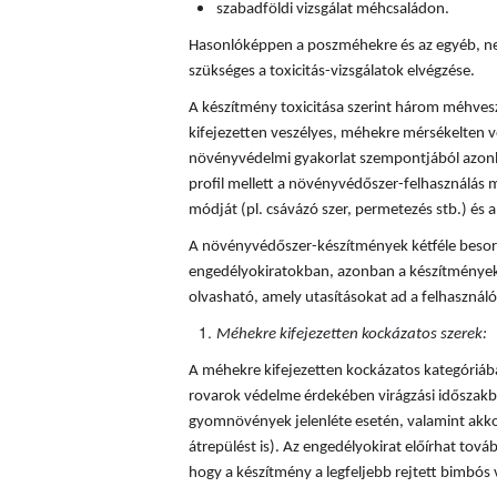
szabadföldi vizsgálat méhcsaládon.
Hasonlóképpen a poszméhekre és az egyéb, ne
szükséges a toxicitás-vizsgálatok elvégzése.
A készítmény toxicitása szerint három méhves
kifejezetten veszélyes, méhekre mérsékelten v
növényvédelmi gyakorlat szempontjából azonba
profil mellett a növényvédőszer-felhasználás mi
módját (pl. csávázó szer, permetezés stb.) és a 
A növényvédőszer-készítmények kétféle besorol
engedélyokiratokban, azonban a készítmények
olvasható, amely utasításokat ad a felhaszná
Méhekre kifejezetten kockázatos szerek:
A méhekre kifejezetten kockázatos kategóriá
rovarok védelme érdekében virágzási időszakba
gyomnövények jelenléte esetén, valamint akkor
átrepülést is). Az engedélyokirat előírhat tovább
hogy a készítmény a legfeljebb rejtett bimbós