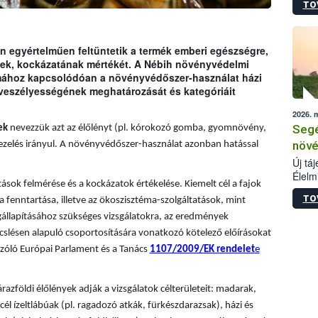
TO
termé
szüret
megma
növén
 egyértelműen feltüntetik a termék emberi egészségre,
esete
ének, kockázatának mértékét. A Nébih növényvédelmi
lenni
émához kapcsolódóan a növényvédőszer-használat házi
szerm
 veszélyességének meghatározását és kategóriáit
melye
2026. 
kis m
Segé
ek
nevezzük azt az élőlényt (pl. kórokozó gomba, gyomnövény,
jelen
nézve
növé
ezelés irányul. A növényvédőszer-használat azonban hatással
Új tá
Élelm
sok felmérése és a kockázatok értékelése. Kiemelt cél a fajok
számá
TO
a fenntartása, illetve az ökoszisztéma-szolgáltatások, mint
növén
tevék
állapításához szükséges vizsgálatokra, az eredmények
össze
slésen alapuló csoportosítására vonatkozó kötelező előírásokat
működ
zóló Európai Parlament és a Tanács
1107/2009/EK rendelet
e
hatósá
árazföldi élőlények adják a vizsgálatok célterületeit: madarak,
él ízeltlábúak (pl. ragadozó atkák, fürkészdarazsak), házi és