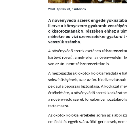
2020. április 23, csütörtök
A növényvédő szerek engedélyokiratában
illetve a környezetre gyakorolt veszély
cikksorozatának 9. részében ehhez a t
méhekre és vízi szervezetekre gyakorolt
vesszük számba.
A növényvédő szerek esetében
célszervezetn
kártevő rovar), amely ellen a növényvédelmi k
van az ún.
nem-célszervezetekre
is.
A mezőgazdasági ökotoxikológia feladata e hatá
sokszínűségének, azaz az ún. biodiverzitásnak 
például a beporzás biztosítása. A
kockázat meg
értékelésére, a növényvédő szerek kockázatbec
a növényvédő szerek forgalomba hozataláról s
tartalmazza.
Az ökotoxikológiai értékelés során az alábbi sz
emlősök és egyéb szárazföldi gerincesek, nem-c