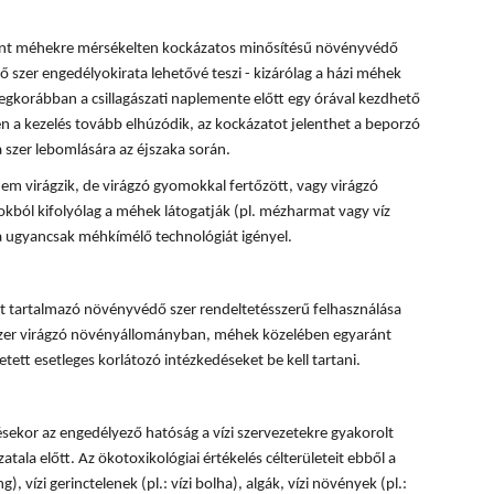
rint méhekre mérsékelten kockázatos minősítésű növényvédő
 szer engedélyokirata lehetővé teszi - kizárólag a házi méhek
egkorábban a csillagászati naplemente előtt egy órával kezdhető
 a kezelés tovább elhúzódik, az kockázatot jelenthet a beporzó
 szer lebomlására az éjszaka során.
em virágzik, de virágzó gyomokkal fertőzött, vagy virágzó
okból kifolyólag a méhek látogatják (pl. mézharmat vagy víz
sa ugyancsak méhkímélő technológiát igényel.
 tartalmazó növényvédő szer rendeltetésszerű felhasználása
 szer virágzó növényállományban, méhek közelében egyaránt
tett esetleges korlátozó intézkedéseket be kell tartani.
ésekor az engedélyező hatóság a vízi szervezetekre gyakorolt
tala előtt. Az ökotoxikológiai értékelés célterületeit ebből a
, vízi gerinctelenek (pl.: vízi bolha), algák, vízi növények (pl.: