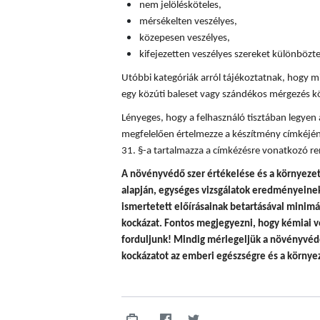
nem jelölésköteles,
mérsékelten veszélyes,
közepesen veszélyes,
kifejezetten veszélyes szereket különböz
Utóbbi kategóriák arról tájékoztatnak, hogy mi
egy közúti baleset vagy szándékos mérgezés k
Lényeges, hogy a felhasználó tisztában legyen
megfelelően értelmezze a készítmény címkéjén
31. §-a tartalmazza a címkézésre vonatkozó re
A
növényvédő szer értékelése és a környezet
alapján, egységes vizsgálatok eredményeinek 
ismertetett előírásainak betartásával minim
kockázat. Fontos megjegyezni, hogy
kémiai v
forduljunk! Mindig mérlegeljük a növényvédő
kockázatot az emberi egészségre és a környez