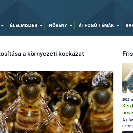
ÉLELMISZER
NÖVÉNY
ÁTFOGÓ TÉMÁK
KA
osítása a környezeti kockázat
Fris
2026. 
Kérd
növ
egés
A nö
szere
bomlá