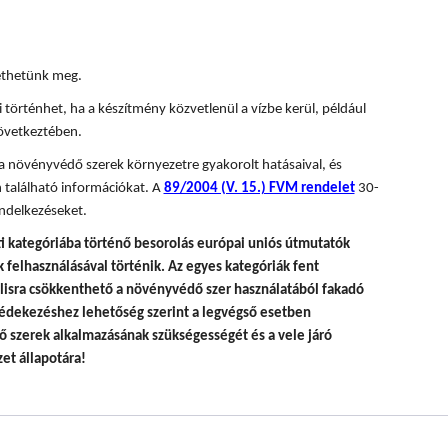
tethetünk meg.
 történhet, ha a készítmény közvetlenül a vízbe kerül, például
övetkeztében.
 a növényvédő szerek környezetre gyakorolt hatásaival, és
 található információkat. A
89/2004 (V. 15.) FVM rendelet
30-
ndelkezéseket.
i kategóriába történő besorolás európai uniós útmutatók
felhasználásával történik.
Az egyes kategóriák fent
álisra csökkenthető a növényvédő szer használatából fakadó
édekezéshez lehetőség szerint a legvégső esetben
 szerek alkalmazásának szükségességét és a vele járó
et állapotára!