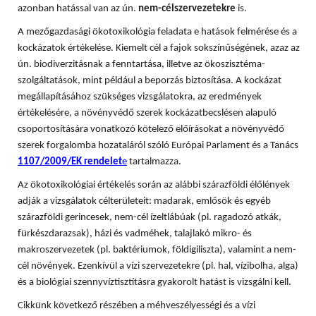
azonban hatással van az ún.
nem-célszervezetekre
is.
A mezőgazdasági ökotoxikológia feladata e hatások felmérése és a
kockázatok értékelése. Kiemelt cél a fajok sokszínűségének, azaz az
ún. biodiverzitásnak a fenntartása, illetve az ökoszisztéma-
szolgáltatások, mint például a beporzás biztosítása. A
kockázat
megállapításához szükséges vizsgálatokra, az eredmények
értékelésére, a növényvédő szerek kockázatbecslésen alapuló
csoportosítására vonatkozó kötelező előírásokat a növényvédő
szerek forgalomba hozataláról szóló Európai Parlament és a Tanács
1107/2009/EK rendelet
e
tartalmazza.
Az ökotoxikológiai értékelés során az alábbi szárazföldi élőlények
adják a vizsgálatok célterületeit: madarak, emlősök és egyéb
szárazföldi gerincesek, nem-cél ízeltlábúak (pl. ragadozó atkák,
fürkészdarazsak), házi és vadméhek, talajlakó mikro- és
makroszervezetek (pl. baktériumok, földigiliszta), valamint a nem-
cél növények. Ezenkívül a vízi szervezetekre (pl. hal, vízibolha, alga)
és a biológiai szennyvíztisztításra gyakorolt hatást is vizsgálni kell.
Cikkünk következő részében a méhveszélyességi és a vízi