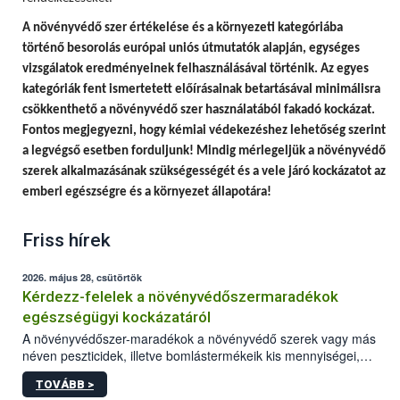
A
növényvédő szer értékelése és a környezeti kategóriába
történő besorolás európai uniós útmutatók alapján, egységes
vizsgálatok eredményeinek felhasználásával történik.
Az egyes
kategóriák fent ismertetett előírásainak betartásával minimálisra
csökkenthető a növényvédő szer használatából fakadó kockázat.
Fontos megjegyezni, hogy
kémiai védekezéshez lehetőség szerint
a legvégső esetben forduljunk! Mindig mérlegeljük a növényvédő
szerek alkalmazásának szükségességét és a vele járó kockázatot az
emberi egészségre és a környezet állapotára!
Friss hírek
2026. május 28, csütörtök
Kérdezz-felelek a növényvédőszermaradékok
egészségügyi kockázatáról
A növényvédőszer-maradékok a növényvédő szerek vagy más
néven peszticidek, illetve bomlástermékeik kis mennyiségei,
melyek a terményekben vagy azok felületén a betakarítást,
TOVÁBB >
szüretelést, illetve tárolást követően is megmaradhatnak. Az