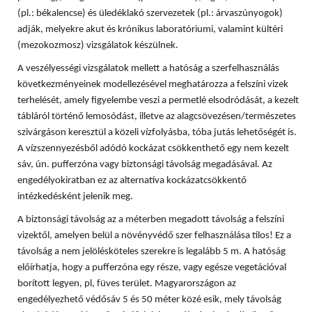
(pl.: békalencse) és üledéklakó szervezetek (pl.: árvaszúnyogok)
adják, melyekre akut és krónikus laboratóriumi, valamint kültéri
(mezokozmosz) vizsgálatok készülnek.
A veszélyességi vizsgálatok mellett a hatóság a szerfelhasználás
következményeinek modellezésével meghatározza a felszíni vizek
terhelését, amely figyelembe veszi a permetlé elsodródását, a kezelt
tábláról történő lemosódást, illetve az alagcsövezésen/természetes
szivárgáson keresztül a közeli vízfolyásba, tóba jutás lehetőségét is.
A vízszennyezésből adódó kockázat csökkenthető egy nem kezelt
sáv, ún. pufferzóna vagy biztonsági távolság megadásával. Az
engedélyokiratban ez az alternatíva kockázatcsökkentő
intézkedésként jelenik meg.
A biztonsági távolság az a méterben megadott távolság a felszíni
vizektől, amelyen belül a növényvédő szer felhasználása tilos! Ez a
távolság a nem jelölésköteles szerekre is legalább 5 m. A hatóság
előírhatja, hogy a pufferzóna egy része, vagy egésze vegetációval
borított legyen, pl, füves terület. Magyarországon az
engedélyezhető védősáv 5 és 50 méter közé esik, mely távolság