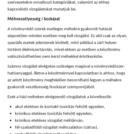
szervezetekre vonatkozó kategóriákat, valamint az ehhez
kapcsolódó vizsgálatokat mutatjuk be.
Méhveszélyesség / kockázat
A növényvédő szerek esetleges méhekre gyakorolt hatását
alapvetően minden esetben meg kell vizsgálni. Ez alól csak az olyan,
speciális esetek jelentenek kivételt, mint például a zárt helyen
történő élelmiszertárolás, mivel ebben az esetben a készítmény
valószínűsíthetően nem kerül méhekkel érintkezésbe.
Számos vizsgálat elvégzése szükséges magával a növényvédőszer-
hatóanyaggal, illetve a készítménnyel kapcsolatban is ahhoz, hogy
az adott készítmény megfelelően besorolható legyen a méhekre
gyakorolt veszélyesség/kockázat szempontjából.
Ezek a házi méheken elvégzendő vizsgálatok a következők:
akut etetéses és kontakt toxicitás felnőtt egyeden,
krónikus etetéses toxicitás felnőtt egyeden,
krónikus etetéses vizsgálat méhlárván,
fél-szabadföldi vizsgálat méhcsaládon (sátras),