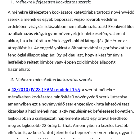
Méhekre kifejezetten kockázatos szerek:
A méhekre kifejezetten kockázatos kategóriába tartozó növényvédő
szerek a méhek és egyéb beporzást végző rovarok védelme
érdekében virágzási időszakban nem alkalmazhatóak! Ezenkívül tilos
az alkalmazás virágzó gyomnövények jelenléte esetén, valamint
akkor, ha a kultúrát a méhek egyéb okból látogatják (ide értve az
átrepülést is). Az engedélyokirat előírhat további szigorításokat is a
fenológiai állapot alapján: így például azt, hogy a készítmény a
legfeljebb rejtett bimbós vagy éppen zöldbimbós állapotig
használható.
Méhekre mérsékelten kockázatos szerek:
A
43/2010 (IV.23.) FVM rendelet 15.§
-a szerint méhekre
mérsékelten kockázatos minősítésű növényvédő szer kijuttatása -
amennyiben ezt a növényvédő szer engedélyokirata lehetővé teszi -
kizárólag a házi méhek napi aktív repülésének befejezését követően,
legkorábban a csillagászati naplemente előtt egy órával kezdhető
meg és legkésőbb 23 óráig tarthat. Amennyiben a kezelés tovább
elhúzódik, az kockázatot jelenthet a beporzó szervezetekre, ugyanis