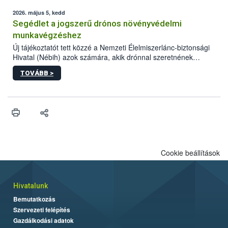
elvárt hatás kifejtéséhez a növényvédő szerek bizonyos
mennyiségének esetenként a kezelt terményeken is jelen kell
2026. május 5, kedd
lennie. Nem minden élelmiszer tartalmaz szermaradékot.
Segédlet a jogszerű drónos növényvédelmi
Azokban az élelmiszerekben is, melyekben kimutathatóak,
munkavégzéshez
általában csak nagyon kis mennyiségben vannak jelen, így nem
Új tájékoztatót tett közzé a Nemzeti Élelmiszerlánc-biztonsági
jelenthetnek kockázatot a fogyasztó egészségére nézve.
Hivatal (Nébih) azok számára, akik drónnal szeretnének
növényvédelmi vagy tápanyag-gazdálkodási tevékenységet
TOVÁBB >
végezni Magyarországon. Az összefoglaló részletesen
szerepelnek a jogszerű működéshez szükséges személyi,
műszaki és hatósági feltételek.
Cookie beállítások
Hivatalunk
Bemutatkozás
Szervezeti felépítés
Gazdálkodási adatok