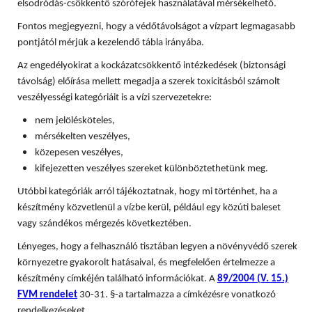
elsodródás-csökkentő szórófejek használatával mérsékelhető.
Fontos megjegyezni, hogy a védőtávolságot a vízpart legmagasabb
pontjától mérjük a kezelendő tábla irányába.
Az engedélyokirat a kockázatcsökkentő intézkedések (biztonsági
távolság) előírása mellett megadja a szerek toxicitásból számolt
veszélyességi kategóriáit is a vízi szervezetekre:
nem jelölésköteles,
mérsékelten veszélyes,
közepesen veszélyes,
kifejezetten veszélyes szereket különböztethetünk meg.
Utóbbi kategóriák arról tájékoztatnak, hogy mi történhet, ha a
készítmény közvetlenül a vízbe kerül, például egy közúti baleset
vagy szándékos mérgezés következtében.
Lényeges, hogy a felhasználó tisztában legyen a növényvédő szerek
környezetre gyakorolt hatásaival, és megfelelően értelmezze a
készítmény címkéjén található információkat. A
89/2004 (V. 15.)
FVM rendelet
30-31. §-a tartalmazza a címkézésre vonatkozó
rendelkezéseket.