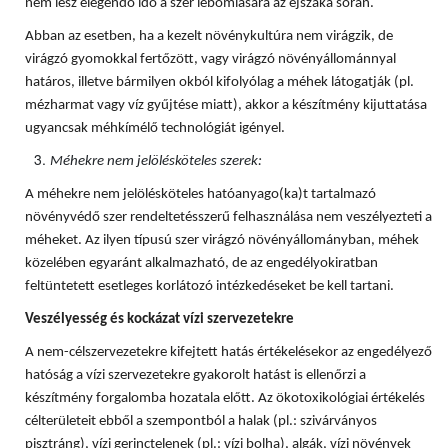
nem lesz elegendő idő a szer lebomlására az éjszaka során.
Abban az esetben, ha a kezelt növénykultúra nem virágzik, de
virágzó gyomokkal fertőzött, vagy virágzó növényállománnyal
határos, illetve bármilyen okból kifolyólag a méhek látogatják (pl.
mézharmat vagy víz gyűjtése miatt), akkor a készítmény kijuttatása
ugyancsak méhkímélő technológiát igényel.
Méhekre nem jelölésköteles szerek:
A méhekre nem jelölésköteles hatóanyago(ka)t tartalmazó
növényvédő szer rendeltetésszerű felhasználása nem veszélyezteti a
méheket. Az ilyen típusú szer virágzó növényállományban, méhek
közelében egyaránt alkalmazható, de az engedélyokiratban
feltüntetett esetleges korlátozó intézkedéseket be kell tartani.
Veszélyesség és kockázat vízi szervezetekre
A nem-célszervezetekre kifejtett hatás értékelésekor az engedélyező
hatóság a vízi szervezetekre gyakorolt hatást is ellenőrzi a
készítmény forgalomba hozatala előtt. Az ökotoxikológiai értékelés
célterületeit ebből a szempontból a halak (pl.: szivárványos
pisztráng), vízi gerinctelenek (pl.: vízi bolha), algák, vízi növények