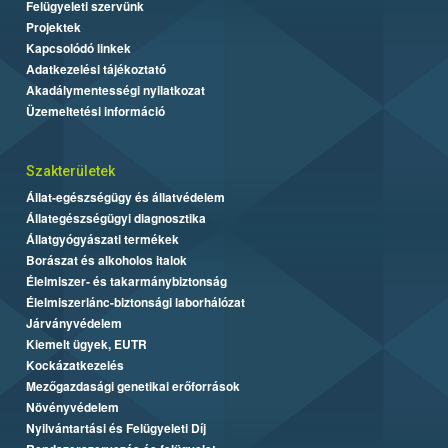
Felügyeleti szervünk
Projektek
Kapcsolódó linkek
Adatkezelési tájékoztató
Akadálymentességi nyilatkozat
Üzemeltetési információ
Szakterületek
Állat-egészségügy és állatvédelem
Állategészségügyi diagnosztika
Állatgyógyászati termékek
Borászat és alkoholos italok
Élelmiszer- és takarmánybiztonság
Élelmiszerlánc-biztonsági laborhálózat
Járványvédelem
Kiemelt ügyek, EUTR
Kockázatkezelés
Mezőgazdasági genetikai erőforrások
Növényvédelem
Nyilvántartási és Felügyeleti Díj