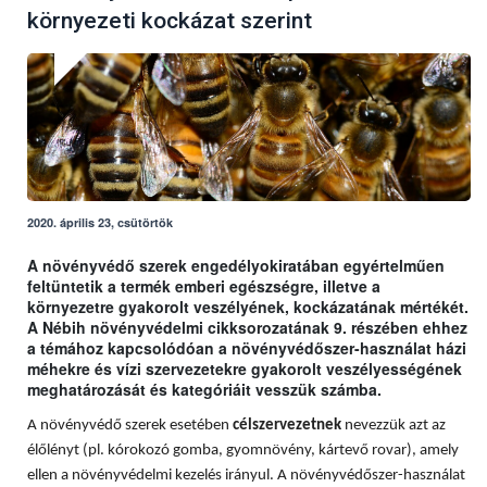
környezeti kockázat szerint
2020. április 23, csütörtök
A növényvédő szerek engedélyokiratában egyértelműen
feltüntetik a termék emberi egészségre, illetve a
környezetre gyakorolt veszélyének, kockázatának mértékét.
A Nébih növényvédelmi cikksorozatának 9. részében ehhez
a témához kapcsolódóan a növényvédőszer-használat házi
méhekre és vízi szervezetekre gyakorolt veszélyességének
meghatározását és kategóriáit vesszük számba.
A növényvédő szerek esetében
célszervezetnek
nevezzük azt az
élőlényt (pl. kórokozó gomba, gyomnövény, kártevő rovar), amely
ellen a növényvédelmi kezelés irányul. A növényvédőszer-használat