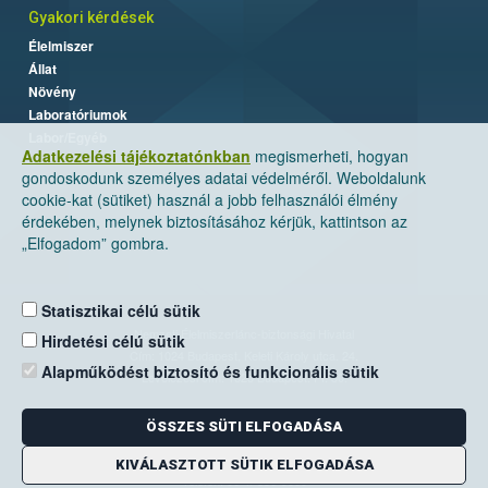
Gyakori kérdések
Élelmiszer
Állat
Növény
Laboratóriumok
Labor/Egyéb
Adatkezelési tájékoztatónkban
megismerheti, hogyan
gondoskodunk személyes adatai védelméről. Weboldalunk
cookie-kat (sütiket) használ a jobb felhasználói élmény
érdekében, melynek biztosításához kérjük, kattintson az
„Elfogadom” gombra.
Statisztikai célú sütik
Nemzeti Élelmiszerlánc-biztonsági Hivatal
Hirdetési célú sütik
Cím: 1024 Budapest, Keleti Károly utca. 24.
Alapműködést biztosító és funkcionális sütik
Levelezési cím: 1525 Budapest. Pf. 30.
ÖSSZES SÜTI ELFOGADÁSA
E-mail:
ugyfelszolgalat@nebih.gov.hu
Zöld szám: 06-80/263-244
KIVÁLASZTOTT SÜTIK ELFOGADÁSA
Telefon: 06-1/ 336-9000