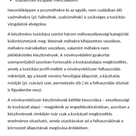
szabadföldi vizsgálat méhcsaládon.
Hasonlóképpen a poszméhekre és az egyéb, nem családban élő
vadméhekre (pl. faliméhek, szabóméhek) is szükséges a toxicitás-
vizsgálatok elvégzése.
A készítmény toxicitása szerint három méhveszélyességi kategóriát
különböztetünk meg: léteznek méhekre kifejezetten veszélyes,
méhekre mérsékelten veszélyes, valamint méhekre nem
jelölésköteles készítmények. A növényvédelmi gyakorlat
szempontjából azonban fontosabb a kockázatalapú megközelítés,
amely a toxicitási profil mellett a növényvédőszer-felhasználás
mikéntjét, így a kezelt növény fenológiai állapotát, a kijuttatás
módját (pl. csávázó szer, permetezés stb.) és a felhasználás dózisát
is figyelembe veszi.
A növényvédőszer-készítmények kétféle besorolása – veszélyességi
és kockázati alapú – megjelenik az engedélyokiratokban, azonban a
készítmények címkéjén már csak a kockázati megközelítés
eredménye olvasható, amely utasításokat ad a felhasználónak a
környezet állapotának megóvása érdekében.