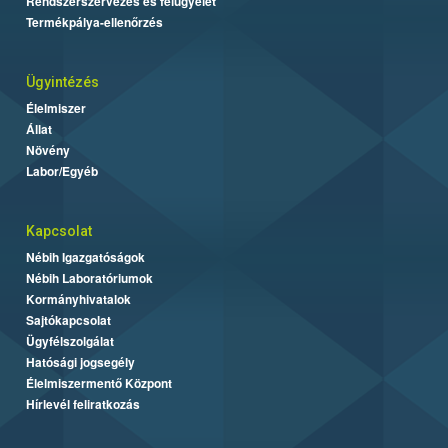
Rendszerszervezés és felügyelet
Termékpálya-ellenőrzés
Ügyintézés
Élelmiszer
Állat
Növény
Labor/Egyéb
Kapcsolat
Nébih Igazgatóságok
Nébih Laboratóriumok
Kormányhivatalok
Sajtókapcsolat
Ügyfélszolgálat
Hatósági jogsegély
Élelmiszermentő Központ
Hírlevél feliratkozás