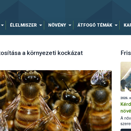
ÉLELMISZER
NÖVÉNY
ÁTFOGÓ TÉMÁK
KA
osítása a környezeti kockázat
Fris
2026. 
Kérd
növ
egés
A nö
szere
bomlá