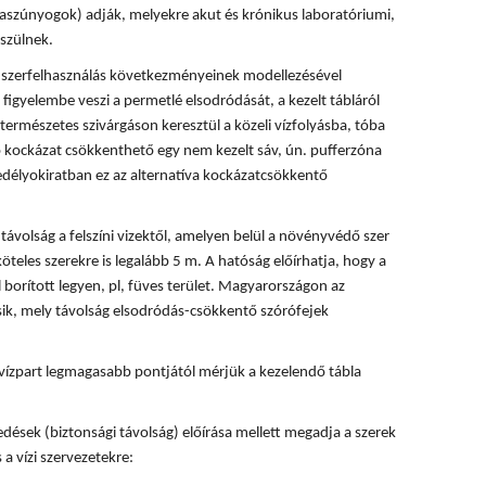
rvaszúnyogok) adják, melyekre akut és krónikus laboratóriumi,
szülnek.
 a szerfelhasználás következményeinek modellezésével
 figyelembe veszi a permetlé elsodródását, a kezelt tábláról
természetes szivárgáson keresztül a közeli vízfolyásba, tóba
ó kockázat csökkenthető egy nem kezelt sáv, ún. pufferzóna
délyokiratban ez az alternatíva kockázatcsökkentő
ávolság a felszíni vizektől, amelyen belül a növényvédő szer
köteles szerekre is legalább 5 m. A hatóság előírhatja, hogy a
 borított legyen, pl, füves terület. Magyarországon az
ik, mely távolság elsodródás-csökkentő szórófejek
vízpart legmagasabb pontjától mérjük a kezelendő tábla
dések (biztonsági távolság) előírása mellett megadja a szerek
 a vízi szervezetekre: