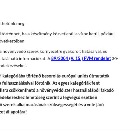
tethetünk meg.
 történhet, ha a készítmény közvetlenül a vízbe kerül, például
övetkeztében.
 a növényvédő szerek környezetre gyakorolt hatásaival, és
 található információkat. A
89/2004 (V. 15.) FVM rendelet
30-
ndelkezéseket.
i kategóriába történő besorolás európai uniós útmutatók
felhasználásával történik.
Az egyes kategóriák fent
álisra csökkenthető a növényvédő szer használatából fakadó
édekezéshez lehetőség szerint a legvégső esetben
 szerek alkalmazásának szükségességét és a vele járó
et állapotára!