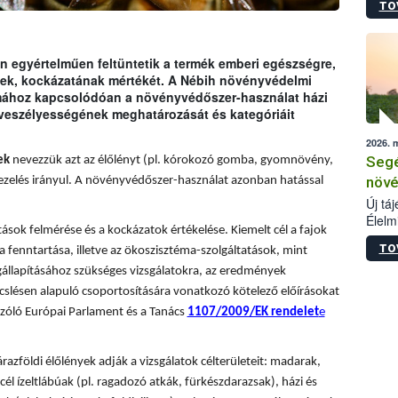
TO
termé
szüret
megma
növén
 egyértelműen feltüntetik a termék emberi egészségre,
esete
ének, kockázatának mértékét. A Nébih növényvédelmi
lenni
émához kapcsolódóan a növényvédőszer-használat házi
szerm
 veszélyességének meghatározását és kategóriáit
melye
2026. 
kis m
Segé
ek
nevezzük azt az élőlényt (pl. kórokozó gomba, gyomnövény,
jelen
nézve
növé
ezelés irányul. A növényvédőszer-használat azonban hatással
Új tá
Élelm
sok felmérése és a kockázatok értékelése. Kiemelt cél a fajok
számá
TO
a fenntartása, illetve az ökoszisztéma-szolgáltatások, mint
növén
tevék
állapításához szükséges vizsgálatokra, az eredmények
össze
slésen alapuló csoportosítására vonatkozó kötelező előírásokat
működ
zóló Európai Parlament és a Tanács
1107/2009/EK rendelet
e
hatósá
árazföldi élőlények adják a vizsgálatok célterületeit: madarak,
él ízeltlábúak (pl. ragadozó atkák, fürkészdarazsak), házi és