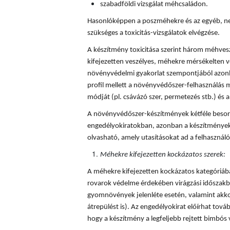
szabadföldi vizsgálat méhcsaládon.
Hasonlóképpen a poszméhekre és az egyéb, ne
szükséges a toxicitás-vizsgálatok elvégzése.
A készítmény toxicitása szerint három méhves
kifejezetten veszélyes, méhekre mérsékelten v
növényvédelmi gyakorlat szempontjából azonba
profil mellett a növényvédőszer-felhasználás mi
módját (pl. csávázó szer, permetezés stb.) és a 
A növényvédőszer-készítmények kétféle besorol
engedélyokiratokban, azonban a készítmények
olvasható, amely utasításokat ad a felhaszná
Méhekre kifejezetten kockázatos szerek:
A méhekre kifejezetten kockázatos kategóriá
rovarok védelme érdekében virágzási időszakba
gyomnövények jelenléte esetén, valamint akkor
átrepülést is). Az engedélyokirat előírhat tovább
hogy a készítmény a legfeljebb rejtett bimbós