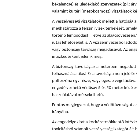
békalencse) és üledéklakó szervezetek (pl.: á
valamint kültéri (mezokozmosz) vizsgálatok ké
A veszélyességi vizsgálatok mellett a hatóság
meghatározza a felszíni vizek terhelését, amely
történő lemosódást, illetve az alagcsövezésen/
jutás lehetőségét is. A vízszennyezésből adód
vagy biztonsági távolság megadásával. Az enge
intézkedésként jelenik meg.
A biztonsági távolság az a méterben megadott t
felhasználása tilos! Ez a távolság a nem jelölés
pufferzóna egy része, vagy egésze vegetációval
engedélyezhető védősáv 5 és 50 méter közé es
használatával mérsékelhető.
Fontos megjegyezni, hogy a védőtávolságot a 
irányába.
Az engedélyokirat a kockázatcsökkentő intézke
toxicitásból számolt veszélyességi kategóriáit is