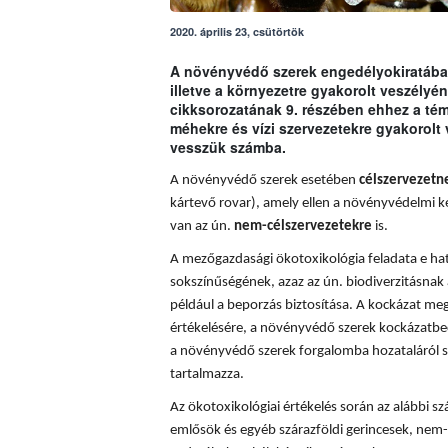
2020. április 23, csütörtök
A növényvédő szerek engedélyokiratában
illetve a környezetre gyakorolt veszély
cikksorozatának 9. részében ehhez a t
méhekre és vízi szervezetekre gyakorolt
vesszük számba.
A növényvédő szerek esetében
célszervezetn
kártevő rovar), amely ellen a növényvédelmi k
van az ún.
nem-célszervezetekre
is.
A mezőgazdasági ökotoxikológia feladata e hatá
sokszínűségének, azaz az ún. biodiverzitásnak 
például a beporzás biztosítása. A
kockázat meg
értékelésére, a növényvédő szerek kockázatbec
a növényvédő szerek forgalomba hozataláról s
tartalmazza.
Az ökotoxikológiai értékelés során az alábbi sz
emlősök és egyéb szárazföldi gerincesek, nem-c