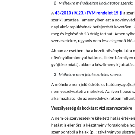
Méhekre mérsékelten kockázatos szerek:
A
43/2010 (IV.23.) FVM rendelet 15.§
-a sze
szer kijuttatása - amennyiben ezt a növényvédő
napi aktív repülésének befejezését követően, l
meg és legkésőbb 23 óráig tarthat. Amennyiben
szervezetekre, ugyanis nem lesz elegendő idő a
Abban az esetben, ha a kezelt növénykultúra n
növényállománnyal határos, illetve bármilyen 
gyűjtése miatt), akkor a készítmény kijuttatá
Méhekre nem jelölésköteles szerek:
A méhekre nem jelölésköteles hatóanyago(ka)t
nem veszélyezteti a méheket. Az ilyen típusú
alkalmazható, de az engedélyokiratban feltünte
Veszélyesség és kockázat vízi szervezetekre
A nem-célszervezetekre kifejtett hatás értékel
hatást is ellenőrzi a készítmény forgalomba hoza
szempontból a halak (pl.: szivárványos pisztráng)