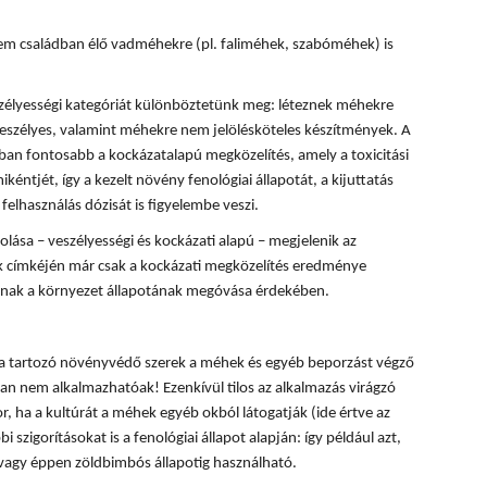
m családban élő vadméhekre (pl. faliméhek, szabóméhek) is
zélyességi kategóriát különböztetünk meg: léteznek méhekre
eszélyes, valamint méhekre nem jelölésköteles készítmények. A
n fontosabb a kockázatalapú megközelítés, amely a toxicitási
kéntjét, így a kezelt növény fenológiai állapotát, a kijuttatás
felhasználás dózisát is figyelembe veszi.
ása – veszélyességi és kockázati alapú – megjelenik az
 címkéjén már csak a kockázati megközelítés eredménye
lónak a környezet állapotának megóvása érdekében.
ba tartozó növényvédő szerek a méhek és egyéb beporzást végző
n nem alkalmazhatóak! Ezenkívül tilos az alkalmazás virágzó
, ha a kultúrát a méhek egyéb okból látogatják (ide értve az
i szigorításokat is a fenológiai állapot alapján: így például azt,
 vagy éppen zöldbimbós állapotig használható.