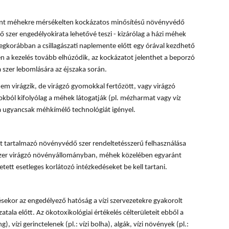
rint méhekre mérsékelten kockázatos minősítésű növényvédő
 szer engedélyokirata lehetővé teszi - kizárólag a házi méhek
egkorábban a csillagászati naplemente előtt egy órával kezdhető
 a kezelés tovább elhúzódik, az kockázatot jelenthet a beporzó
 szer lebomlására az éjszaka során.
em virágzik, de virágzó gyomokkal fertőzött, vagy virágzó
okból kifolyólag a méhek látogatják (pl. mézharmat vagy víz
sa ugyancsak méhkímélő technológiát igényel.
 tartalmazó növényvédő szer rendeltetésszerű felhasználása
 szer virágzó növényállományban, méhek közelében egyaránt
tett esetleges korlátozó intézkedéseket be kell tartani.
ésekor az engedélyező hatóság a vízi szervezetekre gyakorolt
tala előtt. Az ökotoxikológiai értékelés célterületeit ebből a
, vízi gerinctelenek (pl.: vízi bolha), algák, vízi növények (pl.: