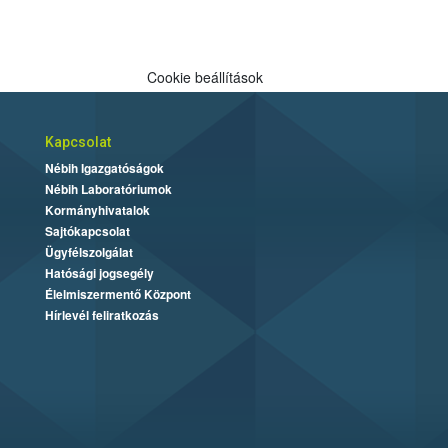
Cookie beállítások
Kapcsolat
Nébih Igazgatóságok
Nébih Laboratóriumok
Kormányhivatalok
Sajtókapcsolat
Ügyfélszolgálat
Hatósági jogsegély
Élelmiszermentő Központ
Hírlevél feliratkozás