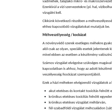
vadméhek, talajlakó mikro- és makroszervezete
Ezenkívül a vízi szervezetekre (pl. hal, vízibolha
vizsgálni kell.
Cikkünk következő részében a méhveszélyességi
ehhez kapcsolódó vizsgálatokat mutatjuk be.
Méhveszélyesség / kockázat
A növényvédő szerek esetleges méhekre gyakor
alól csak az olyan, speciális esetek jelentenek k
mivel ebben az esetben a készítmény valószín
Számos vizsgálat elvégzése szükséges magával
kapcsolatban is ahhoz, hogy az adott készítm
veszélyesség/kockázat szempontjából.
Ezek a házi méheken elvégzendő vizsgálatok a
akut etetéses és kontakt toxicitás felnőtt
krónikus etetéses toxicitás felnőtt egyede
krónikus etetéses vizsgálat méhlárván,
fél-szabadföldi vizsgálat méhcsaládon (sát