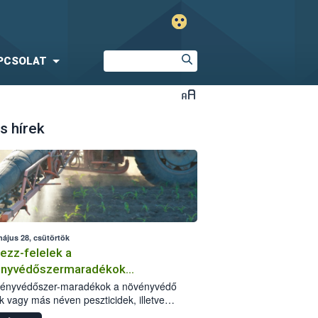
PCSOLAT
s hírek
május 28, csütörtök
ezz-felelek a
ényvédőszermaradékok
zségügyi kockázatáról
vényvédőszer-maradékok a növényvédő
k vagy más néven peszticidek, illetve
stermékeik kis mennyiségei, melyek a