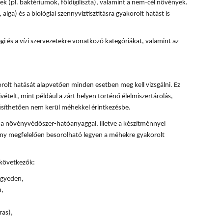
k (pl. baktériumok, földigiliszta), valamint a nem-cél növények.
, alga) és a biológiai szennyvíztisztításra gyakorolt hatást is
 és a vízi szervezetekre vonatkozó kategóriákat, valamint az
olt hatását alapvetően minden esetben meg kell vizsgálni. Ez
ivételt, mint például a zárt helyen történő élelmiszertárolás,
űsíthetően nem kerül méhekkel érintkezésbe.
 a növényvédőszer-hatóanyaggal, illetve a készítménnyel
ény megfelelően besorolható legyen a méhekre gyakorolt
 következők:
 egyeden,
n,
ras),