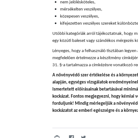
nem jelölésköteles,
mérsékelten veszélyes,
közepesen veszélyes,
kifejezetten veszélyes szereket különböz
Utóbbi kategóriák arról tájékoztatnak, hogy mi
egy közúti baleset vagy szándékos mérgezés k
Lényeges, hogy a felhasználó tisztában legyen
megfelelően értelmezze a készítmény címkéjén
31. §-a tartalmazza a címkézésre vonatkozó re
A
növényvédő szer értékelése és a környezet
alapján, egységes vizsgálatok eredményeinek 
ismertetett előírásainak betartásával minim
kockázat. Fontos megjegyezni, hogy
kémiai v
forduljunk! Mindig mérlegeljük a növényvédő
kockázatot az emberi egészségre és a környez