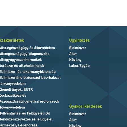
Szakterületek
Ügyintézés
Állat-egészségügy és állatvédelem
Élelmiszer
Állategészségügyi diagnosztika
Állat
Állatgyógyászati termékek
Növény
Borászat és alkoholos italok
Labor/Egyéb
Élelmiszer- és takarmánybiztonság
Élelmiszerlánc-biztonsági laborhálózat
Járványvédelem
Kiemelt ügyek, EUTR
Kockázatkezelés
Mezőgazdasági genetikai erőforrások
Gyakori kérdések
Növényvédelem
Nyilvántartási és Felügyeleti Díj
Élelmiszer
Rendszerszervezés és felügyelet
Állat
Termékpálya-ellenőrzés
Növény