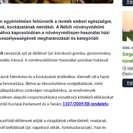
TO
termé
szüret
megma
növén
 egyértelműen feltüntetik a termék emberi egészségre,
esete
ének, kockázatának mértékét. A Nébih növényvédelmi
lenni
émához kapcsolódóan a növényvédőszer-használat házi
szerm
 veszélyességének meghatározását és kategóriáit
melye
2026. 
kis m
Segé
ek
nevezzük azt az élőlényt (pl. kórokozó gomba, gyomnövény,
jelen
nézve
növé
ezelés irányul. A növényvédőszer-használat azonban hatással
Új tá
Élelm
sok felmérése és a kockázatok értékelése. Kiemelt cél a fajok
számá
TO
a fenntartása, illetve az ökoszisztéma-szolgáltatások, mint
növén
tevék
állapításához szükséges vizsgálatokra, az eredmények
össze
slésen alapuló csoportosítására vonatkozó kötelező előírásokat
működ
zóló Európai Parlament és a Tanács
1107/2009/EK rendelet
e
hatósá
árazföldi élőlények adják a vizsgálatok célterületeit: madarak,
él ízeltlábúak (pl. ragadozó atkák, fürkészdarazsak), házi és