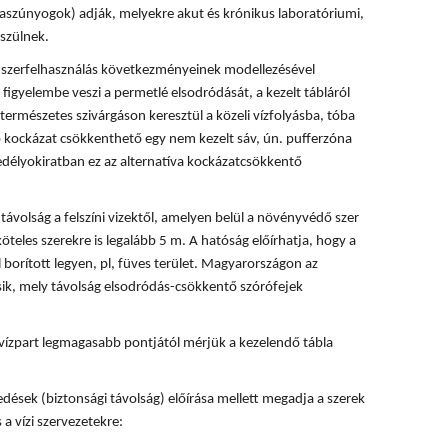
rvaszúnyogok) adják, melyekre akut és krónikus laboratóriumi,
szülnek.
 a szerfelhasználás következményeinek modellezésével
 figyelembe veszi a permetlé elsodródását, a kezelt tábláról
természetes szivárgáson keresztül a közeli vízfolyásba, tóba
ó kockázat csökkenthető egy nem kezelt sáv, ún. pufferzóna
délyokiratban ez az alternatíva kockázatcsökkentő
ávolság a felszíni vizektől, amelyen belül a növényvédő szer
köteles szerekre is legalább 5 m. A hatóság előírhatja, hogy a
 borított legyen, pl, füves terület. Magyarországon az
ik, mely távolság elsodródás-csökkentő szórófejek
vízpart legmagasabb pontjától mérjük a kezelendő tábla
dések (biztonsági távolság) előírása mellett megadja a szerek
 a vízi szervezetekre: