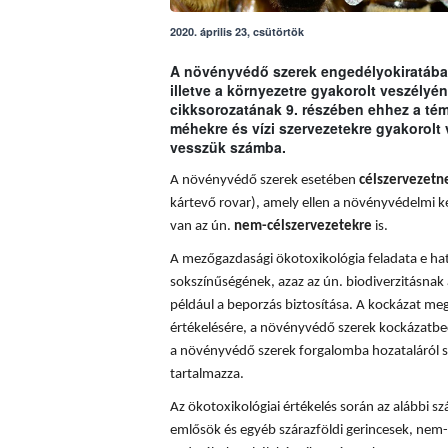
2020. április 23, csütörtök
A növényvédő szerek engedélyokiratában
illetve a környezetre gyakorolt veszély
cikksorozatának 9. részében ehhez a t
méhekre és vízi szervezetekre gyakorolt
vesszük számba.
A növényvédő szerek esetében
célszervezetn
kártevő rovar), amely ellen a növényvédelmi k
van az ún.
nem-célszervezetekre
is.
A mezőgazdasági ökotoxikológia feladata e hatá
sokszínűségének, azaz az ún. biodiverzitásnak 
például a beporzás biztosítása. A
kockázat meg
értékelésére, a növényvédő szerek kockázatbec
a növényvédő szerek forgalomba hozataláról s
tartalmazza.
Az ökotoxikológiai értékelés során az alábbi sz
emlősök és egyéb szárazföldi gerincesek, nem-c