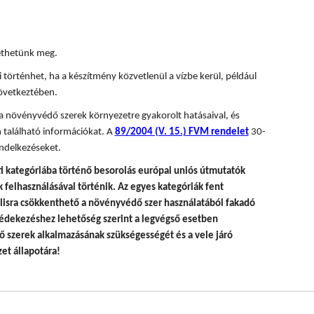
tethetünk meg.
 történhet, ha a készítmény közvetlenül a vízbe kerül, például
övetkeztében.
 a növényvédő szerek környezetre gyakorolt hatásaival, és
 található információkat. A
89/2004 (V. 15.) FVM rendelet
30-
ndelkezéseket.
i kategóriába történő besorolás európai uniós útmutatók
felhasználásával történik.
Az egyes kategóriák fent
álisra csökkenthető a növényvédő szer használatából fakadó
édekezéshez lehetőség szerint a legvégső esetben
 szerek alkalmazásának szükségességét és a vele járó
et állapotára!