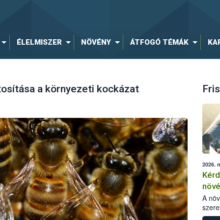
ÉLELMISZER
NÖVÉNY
ÁTFOGÓ TÉMÁK
KA
osítása a környezeti kockázat
Fris
2026. 
Kérd
növ
egés
A nö
szere
bomlá