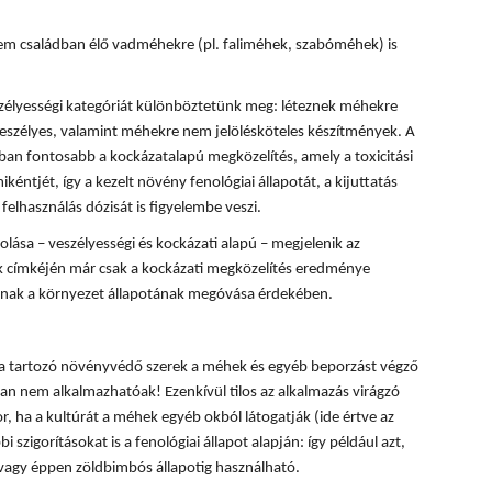
m családban élő vadméhekre (pl. faliméhek, szabóméhek) is
zélyességi kategóriát különböztetünk meg: léteznek méhekre
eszélyes, valamint méhekre nem jelölésköteles készítmények. A
n fontosabb a kockázatalapú megközelítés, amely a toxicitási
kéntjét, így a kezelt növény fenológiai állapotát, a kijuttatás
felhasználás dózisát is figyelembe veszi.
ása – veszélyességi és kockázati alapú – megjelenik az
 címkéjén már csak a kockázati megközelítés eredménye
lónak a környezet állapotának megóvása érdekében.
ba tartozó növényvédő szerek a méhek és egyéb beporzást végző
n nem alkalmazhatóak! Ezenkívül tilos az alkalmazás virágzó
, ha a kultúrát a méhek egyéb okból látogatják (ide értve az
i szigorításokat is a fenológiai állapot alapján: így például azt,
 vagy éppen zöldbimbós állapotig használható.