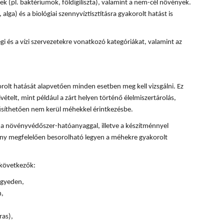
k (pl. baktériumok, földigiliszta), valamint a nem-cél növények.
, alga) és a biológiai szennyvíztisztításra gyakorolt hatást is
 és a vízi szervezetekre vonatkozó kategóriákat, valamint az
olt hatását alapvetően minden esetben meg kell vizsgálni. Ez
ivételt, mint például a zárt helyen történő élelmiszertárolás,
űsíthetően nem kerül méhekkel érintkezésbe.
 a növényvédőszer-hatóanyaggal, illetve a készítménnyel
ény megfelelően besorolható legyen a méhekre gyakorolt
 következők:
 egyeden,
n,
ras),