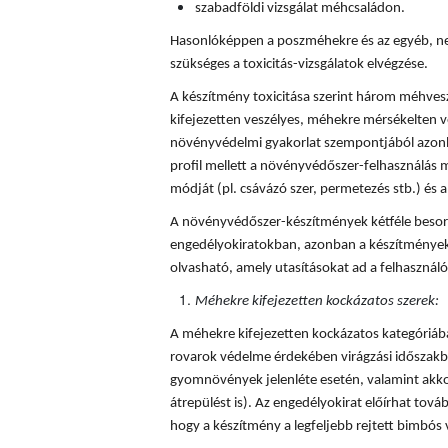
szabadföldi vizsgálat méhcsaládon.
Hasonlóképpen a poszméhekre és az egyéb, ne
szükséges a toxicitás-vizsgálatok elvégzése.
A készítmény toxicitása szerint három méhves
kifejezetten veszélyes, méhekre mérsékelten v
növényvédelmi gyakorlat szempontjából azonba
profil mellett a növényvédőszer-felhasználás mi
módját (pl. csávázó szer, permetezés stb.) és a 
A növényvédőszer-készítmények kétféle besorol
engedélyokiratokban, azonban a készítmények
olvasható, amely utasításokat ad a felhaszná
Méhekre kifejezetten kockázatos szerek:
A méhekre kifejezetten kockázatos kategóriá
rovarok védelme érdekében virágzási időszakba
gyomnövények jelenléte esetén, valamint akkor
átrepülést is). Az engedélyokirat előírhat tovább
hogy a készítmény a legfeljebb rejtett bimbós