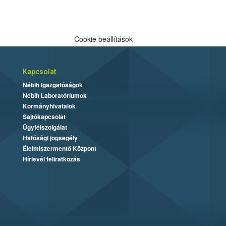
Cookie beállítások
Kapcsolat
Nébih Igazgatóságok
Nébih Laboratóriumok
Kormányhivatalok
Sajtókapcsolat
Ügyfélszolgálat
Hatósági jogsegély
Élelmiszermentő Központ
Hírlevél feliratkozás