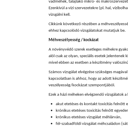
vadméhek, talajlakó mikro- és makroszervezete
Ezenkívül a vízi szervezetekre (pl. hal, vízibolha
vizsgálni kell.
Cikkünk következő részében a méhveszélyességi
ehhez kapcsolódó vizsgálatokat mutatjuk be.
Méhveszélyesség / kockázat
A növényvédő szerek esetleges méhekre gyakor
alól csak az olyan, speciális esetek jelentenek k
mivel ebben az esetben a készítmény valószín
Számos vizsgálat elvégzése szükséges magával
kapcsolatban is ahhoz, hogy az adott készítm
veszélyesség/kockázat szempontjából.
Ezek a házi méheken elvégzendő vizsgálatok a
akut etetéses és kontakt toxicitás felnőtt
krónikus etetéses toxicitás felnőtt egyede
krónikus etetéses vizsgálat méhlárván,
fél-szabadföldi vizsgálat méhcsaládon (sát