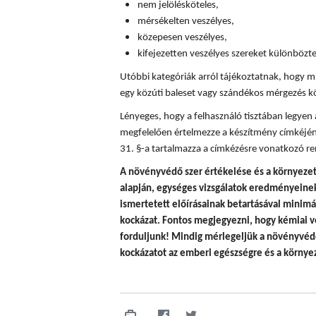
nem jelölésköteles,
mérsékelten veszélyes,
közepesen veszélyes,
kifejezetten veszélyes szereket különböz
Utóbbi kategóriák arról tájékoztatnak, hogy mi
egy közúti baleset vagy szándékos mérgezés k
Lényeges, hogy a felhasználó tisztában legyen
megfelelően értelmezze a készítmény címkéjén
31. §-a tartalmazza a címkézésre vonatkozó re
A
növényvédő szer értékelése és a környezet
alapján, egységes vizsgálatok eredményeinek 
ismertetett előírásainak betartásával minim
kockázat. Fontos megjegyezni, hogy
kémiai v
forduljunk! Mindig mérlegeljük a növényvédő
kockázatot az emberi egészségre és a környez