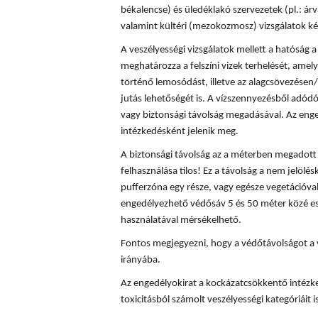
békalencse) és üledéklakó szervezetek (pl.: á
valamint kültéri (mezokozmosz) vizsgálatok ké
A veszélyességi vizsgálatok mellett a hatóság
meghatározza a felszíni vizek terhelését, amely
történő lemosódást, illetve az alagcsövezésen/
jutás lehetőségét is. A vízszennyezésből adód
vagy biztonsági távolság megadásával. Az enge
intézkedésként jelenik meg.
A biztonsági távolság az a méterben megadott t
felhasználása tilos! Ez a távolság a nem jelölés
pufferzóna egy része, vagy egésze vegetációval
engedélyezhető védősáv 5 és 50 méter közé es
használatával mérsékelhető.
Fontos megjegyezni, hogy a védőtávolságot a 
irányába.
Az engedélyokirat a kockázatcsökkentő intézke
toxicitásból számolt veszélyességi kategóriáit is