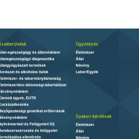
Szakterületek
Ügyintézés
Állat-egészségügy és állatvédelem
Élelmiszer
Állategészségügyi diagnosztika
Állat
Állatgyógyászati termékek
Növény
Borászat és alkoholos italok
Labor/Egyéb
Élelmiszer- és takarmánybiztonság
Élelmiszerlánc-biztonsági laborhálózat
Járványvédelem
Kiemelt ügyek, EUTR
Kockázatkezelés
Mezőgazdasági genetikai erőforrások
Gyakori kérdések
Növényvédelem
Nyilvántartási és Felügyeleti Díj
Élelmiszer
Rendszerszervezés és felügyelet
Állat
Termékpálya-ellenőrzés
Növény