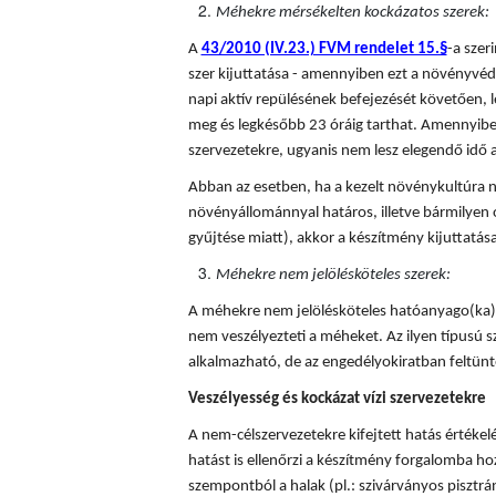
Méhekre mérsékelten kockázatos szerek:
A
43/2010 (IV.23.) FVM rendelet 15.§
-a sze
szer kijuttatása - amennyiben ezt a növényvédő
napi aktív repülésének befejezését követően, l
meg és legkésőbb 23 óráig tarthat. Amennyiben
szervezetekre, ugyanis nem lesz elegendő idő a
Abban az esetben, ha a kezelt növénykultúra n
növényállománnyal határos, illetve bármilyen 
gyűjtése miatt), akkor a készítmény kijuttatá
Méhekre nem jelölésköteles szerek:
A méhekre nem jelölésköteles hatóanyago(ka)t
nem veszélyezteti a méheket. Az ilyen típusú
alkalmazható, de az engedélyokiratban feltünte
Veszélyesség és kockázat vízi szervezetekre
A nem-célszervezetekre kifejtett hatás értékel
hatást is ellenőrzi a készítmény forgalomba hoza
szempontból a halak (pl.: szivárványos pisztráng)