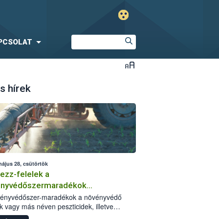
PCSOLAT
s hírek
május 28, csütörtök
ezz-felelek a
ényvédőszermaradékok
zségügyi kockázatáról
vényvédőszer-maradékok a növényvédő
k vagy más néven peszticidek, illetve
stermékeik kis mennyiségei, melyek a