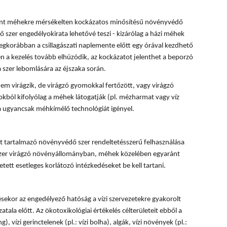
rint méhekre mérsékelten kockázatos minősítésű növényvédő
 szer engedélyokirata lehetővé teszi - kizárólag a házi méhek
egkorábban a csillagászati naplemente előtt egy órával kezdhető
 a kezelés tovább elhúzódik, az kockázatot jelenthet a beporzó
 szer lebomlására az éjszaka során.
em virágzik, de virágzó gyomokkal fertőzött, vagy virágzó
okból kifolyólag a méhek látogatják (pl. mézharmat vagy víz
sa ugyancsak méhkímélő technológiát igényel.
 tartalmazó növényvédő szer rendeltetésszerű felhasználása
 szer virágzó növényállományban, méhek közelében egyaránt
tett esetleges korlátozó intézkedéseket be kell tartani.
ésekor az engedélyező hatóság a vízi szervezetekre gyakorolt
tala előtt. Az ökotoxikológiai értékelés célterületeit ebből a
, vízi gerinctelenek (pl.: vízi bolha), algák, vízi növények (pl.: