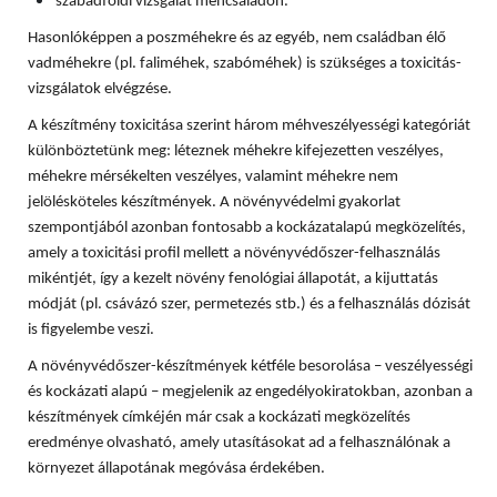
szabadföldi vizsgálat méhcsaládon.
Hasonlóképpen a poszméhekre és az egyéb, nem családban élő
vadméhekre (pl. faliméhek, szabóméhek) is szükséges a toxicitás-
vizsgálatok elvégzése.
A készítmény toxicitása szerint három méhveszélyességi kategóriát
különböztetünk meg: léteznek méhekre kifejezetten veszélyes,
méhekre mérsékelten veszélyes, valamint méhekre nem
jelölésköteles készítmények. A növényvédelmi gyakorlat
szempontjából azonban fontosabb a kockázatalapú megközelítés,
amely a toxicitási profil mellett a növényvédőszer-felhasználás
mikéntjét, így a kezelt növény fenológiai állapotát, a kijuttatás
módját (pl. csávázó szer, permetezés stb.) és a felhasználás dózisát
is figyelembe veszi.
A növényvédőszer-készítmények kétféle besorolása – veszélyességi
és kockázati alapú – megjelenik az engedélyokiratokban, azonban a
készítmények címkéjén már csak a kockázati megközelítés
eredménye olvasható, amely utasításokat ad a felhasználónak a
környezet állapotának megóvása érdekében.