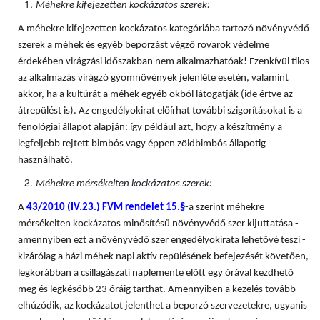
Méhekre kifejezetten kockázatos szerek:
A méhekre kifejezetten kockázatos kategóriába tartozó növényvédő
szerek a méhek és egyéb beporzást végző rovarok védelme
érdekében virágzási időszakban nem alkalmazhatóak! Ezenkívül tilos
az alkalmazás virágzó gyomnövények jelenléte esetén, valamint
akkor, ha a kultúrát a méhek egyéb okból látogatják (ide értve az
átrepülést is). Az engedélyokirat előírhat további szigorításokat is a
fenológiai állapot alapján: így például azt, hogy a készítmény a
legfeljebb rejtett bimbós vagy éppen zöldbimbós állapotig
használható.
Méhekre mérsékelten kockázatos szerek:
A
43/2010 (IV.23.) FVM rendelet 15.§
-a szerint méhekre
mérsékelten kockázatos minősítésű növényvédő szer kijuttatása -
amennyiben ezt a növényvédő szer engedélyokirata lehetővé teszi -
kizárólag a házi méhek napi aktív repülésének befejezését követően,
legkorábban a csillagászati naplemente előtt egy órával kezdhető
meg és legkésőbb 23 óráig tarthat. Amennyiben a kezelés tovább
elhúzódik, az kockázatot jelenthet a beporzó szervezetekre, ugyanis