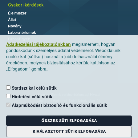
Gyakori kérdések
Élelmiszer
Állat
Növény
Laboratóriumok
Labor/Egyéb
Adatkezelési tájékoztatónkban
megismerheti, hogyan
gondoskodunk személyes adatai védelméről. Weboldalunk
cookie-kat (sütiket) használ a jobb felhasználói élmény
érdekében, melynek biztosításához kérjük, kattintson az
„Elfogadom” gombra.
Statisztikai célú sütik
Nemzeti Élelmiszerlánc-biztonsági Hivatal
Hirdetési célú sütik
Cím: 1024 Budapest, Keleti Károly utca. 24.
Alapműködést biztosító és funkcionális sütik
Levelezési cím: 1525 Budapest. Pf. 30.
ÖSSZES SÜTI ELFOGADÁSA
E-mail:
ugyfelszolgalat@nebih.gov.hu
Zöld szám: 06-80/263-244
KIVÁLASZTOTT SÜTIK ELFOGADÁSA
Telefon: 06-1/ 336-9000