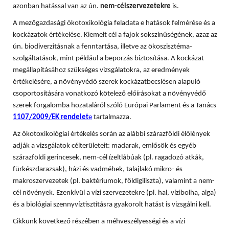
azonban hatással van az ún.
nem-célszervezetekre
is.
A mezőgazdasági ökotoxikológia feladata e hatások felmérése és a
kockázatok értékelése. Kiemelt cél a fajok sokszínűségének, azaz az
ún. biodiverzitásnak a fenntartása, illetve az ökoszisztéma-
szolgáltatások, mint például a beporzás biztosítása. A
kockázat
megállapításához szükséges vizsgálatokra, az eredmények
értékelésére, a növényvédő szerek kockázatbecslésen alapuló
csoportosítására vonatkozó kötelező előírásokat a növényvédő
szerek forgalomba hozataláról szóló Európai Parlament és a Tanács
1107/2009/EK rendelet
e
tartalmazza.
Az ökotoxikológiai értékelés során az alábbi szárazföldi élőlények
adják a vizsgálatok célterületeit: madarak, emlősök és egyéb
szárazföldi gerincesek, nem-cél ízeltlábúak (pl. ragadozó atkák,
fürkészdarazsak), házi és vadméhek, talajlakó mikro- és
makroszervezetek (pl. baktériumok, földigiliszta), valamint a nem-
cél növények. Ezenkívül a vízi szervezetekre (pl. hal, vízibolha, alga)
és a biológiai szennyvíztisztításra gyakorolt hatást is vizsgálni kell.
Cikkünk következő részében a méhveszélyességi és a vízi