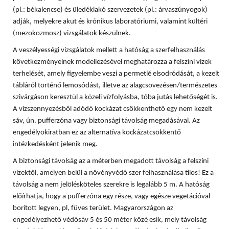
(pl.: békalencse) és üledéklakó szervezetek (pl.: árvaszúnyogok)
adják, melyekre akut és krónikus laboratóriumi, valamint kültéri
(mezokozmosz) vizsgálatok készülnek.
A veszélyességi vizsgálatok mellett a hatóság a szerfelhasználás
következményeinek modellezésével meghatározza a felszíni vizek
terhelését, amely figyelembe veszi a permetlé elsodródását, a kezelt
tábláról történő lemosódást, illetve az alagcsövezésen/természetes
szivárgáson keresztül a közeli vízfolyásba, tóba jutás lehetőségét is.
A vízszennyezésből adódó kockázat csökkenthető egy nem kezelt
sáv, ún. pufferzóna vagy biztonsági távolság megadásával. Az
engedélyokiratban ez az alternatíva kockázatcsökkentő
intézkedésként jelenik meg.
A biztonsági távolság az a méterben megadott távolság a felszíni
vizektől, amelyen belül a növényvédő szer felhasználása tilos! Ez a
távolság a nem jelölésköteles szerekre is legalább 5 m. A hatóság
előírhatja, hogy a pufferzóna egy része, vagy egésze vegetációval
borított legyen, pl, füves terület. Magyarországon az
engedélyezhető védősáv 5 és 50 méter közé esik, mely távolság