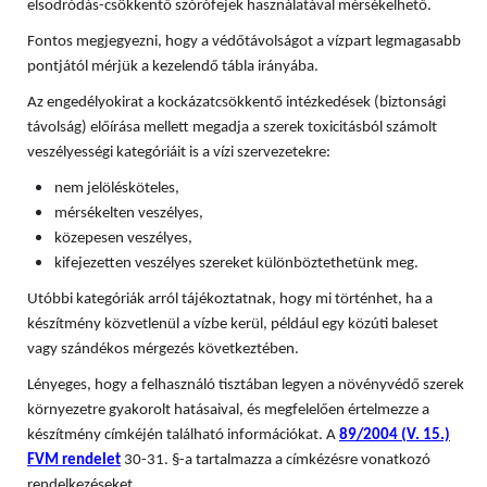
elsodródás-csökkentő szórófejek használatával mérsékelhető.
Fontos megjegyezni, hogy a védőtávolságot a vízpart legmagasabb
pontjától mérjük a kezelendő tábla irányába.
Az engedélyokirat a kockázatcsökkentő intézkedések (biztonsági
távolság) előírása mellett megadja a szerek toxicitásból számolt
veszélyességi kategóriáit is a vízi szervezetekre:
nem jelölésköteles,
mérsékelten veszélyes,
közepesen veszélyes,
kifejezetten veszélyes szereket különböztethetünk meg.
Utóbbi kategóriák arról tájékoztatnak, hogy mi történhet, ha a
készítmény közvetlenül a vízbe kerül, például egy közúti baleset
vagy szándékos mérgezés következtében.
Lényeges, hogy a felhasználó tisztában legyen a növényvédő szerek
környezetre gyakorolt hatásaival, és megfelelően értelmezze a
készítmény címkéjén található információkat. A
89/2004 (V. 15.)
FVM rendelet
30-31. §-a tartalmazza a címkézésre vonatkozó
rendelkezéseket.