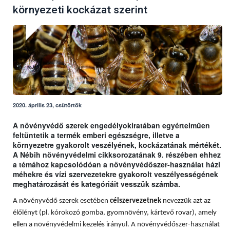
környezeti kockázat szerint
2020. április 23, csütörtök
A növényvédő szerek engedélyokiratában egyértelműen
feltüntetik a termék emberi egészségre, illetve a
környezetre gyakorolt veszélyének, kockázatának mértékét.
A Nébih növényvédelmi cikksorozatának 9. részében ehhez
a témához kapcsolódóan a növényvédőszer-használat házi
méhekre és vízi szervezetekre gyakorolt veszélyességének
meghatározását és kategóriáit vesszük számba.
A növényvédő szerek esetében
célszervezetnek
nevezzük azt az
élőlényt (pl. kórokozó gomba, gyomnövény, kártevő rovar), amely
ellen a növényvédelmi kezelés irányul. A növényvédőszer-használat