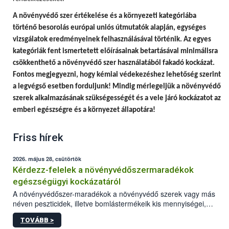
A
növényvédő szer értékelése és a környezeti kategóriába
történő besorolás európai uniós útmutatók alapján, egységes
vizsgálatok eredményeinek felhasználásával történik.
Az egyes
kategóriák fent ismertetett előírásainak betartásával minimálisra
csökkenthető a növényvédő szer használatából fakadó kockázat.
Fontos megjegyezni, hogy
kémiai védekezéshez lehetőség szerint
a legvégső esetben forduljunk! Mindig mérlegeljük a növényvédő
szerek alkalmazásának szükségességét és a vele járó kockázatot az
emberi egészségre és a környezet állapotára!
Friss hírek
2026. május 28, csütörtök
Kérdezz-felelek a növényvédőszermaradékok
egészségügyi kockázatáról
A növényvédőszer-maradékok a növényvédő szerek vagy más
néven peszticidek, illetve bomlástermékeik kis mennyiségei,
melyek a terményekben vagy azok felületén a betakarítást,
TOVÁBB >
szüretelést, illetve tárolást követően is megmaradhatnak. Az