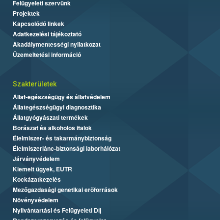
Felügyeleti szervünk
Projektek
Kapcsolódó linkek
Adatkezelési tájékoztató
Akadálymentességi nyilatkozat
Üzemeltetési információ
Szakterületek
Állat-egészségügy és állatvédelem
Állategészségügyi diagnosztika
Állatgyógyászati termékek
Borászat és alkoholos italok
Élelmiszer- és takarmánybiztonság
Élelmiszerlánc-biztonsági laborhálózat
Járványvédelem
Kiemelt ügyek, EUTR
Kockázatkezelés
Mezőgazdasági genetikai erőforrások
Növényvédelem
Nyilvántartási és Felügyeleti Díj