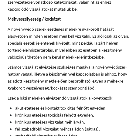
szervezetekre vonatkozó kategóriákat, valamint az ehhez
kapcsolódó vizsgálatokat mutatjuk be.
Méhveszélyesség / kockázat
A növényvédő szerek esetleges méhekre gyakorolt hatását
alapvetően minden esetben meg kell vizsgálni. Ez alól csak az olyan,
speciális esetek jelentenek kivételt, mint például a zárt helyen
történő élelmiszertárolás, mivel ebben az esetben a készítmény
valószínűsíthetően nem kerül méhekkel érintkezésbe.
Számos vizsgálat elvégzése szükséges magával a növényvédőszer-
hatóanyaggal, illetve a készítménnyel kapcsolatban is ahhoz, hogy
az adott készítmény megfelelően besorolható legyen a méhekre
gyakorolt veszélyesség/kockázat szempontjából.
Ezek a házi méheken elvégzendő vizsgálatok a következők:
akut etetéses és kontakt toxicitás felnőtt egyeden,
krónikus etetéses toxicitás felnőtt egyeden,
krónikus etetéses vizsgálat méhlárván,
fél-szabadföldi vizsgálat méhcsaládon (sátras),