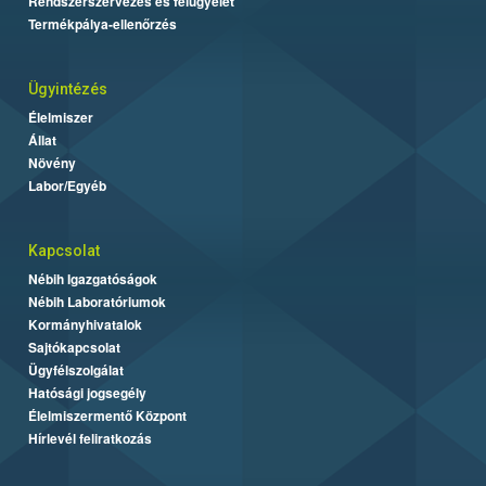
Rendszerszervezés és felügyelet
Termékpálya-ellenőrzés
Ügyintézés
Élelmiszer
Állat
Növény
Labor/Egyéb
Kapcsolat
Nébih Igazgatóságok
Nébih Laboratóriumok
Kormányhivatalok
Sajtókapcsolat
Ügyfélszolgálat
Hatósági jogsegély
Élelmiszermentő Központ
Hírlevél feliratkozás