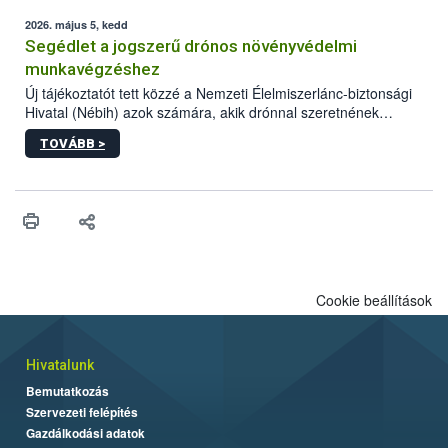
elvárt hatás kifejtéséhez a növényvédő szerek bizonyos
mennyiségének esetenként a kezelt terményeken is jelen kell
2026. május 5, kedd
lennie. Nem minden élelmiszer tartalmaz szermaradékot.
Segédlet a jogszerű drónos növényvédelmi
Azokban az élelmiszerekben is, melyekben kimutathatóak,
munkavégzéshez
általában csak nagyon kis mennyiségben vannak jelen, így nem
Új tájékoztatót tett közzé a Nemzeti Élelmiszerlánc-biztonsági
jelenthetnek kockázatot a fogyasztó egészségére nézve.
Hivatal (Nébih) azok számára, akik drónnal szeretnének
növényvédelmi vagy tápanyag-gazdálkodási tevékenységet
TOVÁBB >
végezni Magyarországon. Az összefoglaló részletesen
szerepelnek a jogszerű működéshez szükséges személyi,
műszaki és hatósági feltételek.
Cookie beállítások
Hivatalunk
Bemutatkozás
Szervezeti felépítés
Gazdálkodási adatok