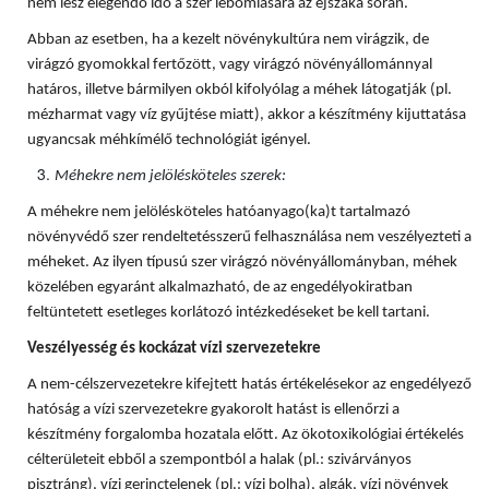
nem lesz elegendő idő a szer lebomlására az éjszaka során.
Abban az esetben, ha a kezelt növénykultúra nem virágzik, de
virágzó gyomokkal fertőzött, vagy virágzó növényállománnyal
határos, illetve bármilyen okból kifolyólag a méhek látogatják (pl.
mézharmat vagy víz gyűjtése miatt), akkor a készítmény kijuttatása
ugyancsak méhkímélő technológiát igényel.
Méhekre nem jelölésköteles szerek:
A méhekre nem jelölésköteles hatóanyago(ka)t tartalmazó
növényvédő szer rendeltetésszerű felhasználása nem veszélyezteti a
méheket. Az ilyen típusú szer virágzó növényállományban, méhek
közelében egyaránt alkalmazható, de az engedélyokiratban
feltüntetett esetleges korlátozó intézkedéseket be kell tartani.
Veszélyesség és kockázat vízi szervezetekre
A nem-célszervezetekre kifejtett hatás értékelésekor az engedélyező
hatóság a vízi szervezetekre gyakorolt hatást is ellenőrzi a
készítmény forgalomba hozatala előtt. Az ökotoxikológiai értékelés
célterületeit ebből a szempontból a halak (pl.: szivárványos
pisztráng), vízi gerinctelenek (pl.: vízi bolha), algák, vízi növények