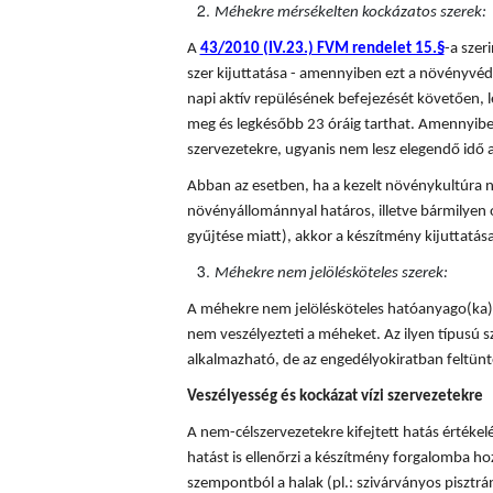
Méhekre mérsékelten kockázatos szerek:
A
43/2010 (IV.23.) FVM rendelet 15.§
-a sze
szer kijuttatása - amennyiben ezt a növényvédő
napi aktív repülésének befejezését követően, l
meg és legkésőbb 23 óráig tarthat. Amennyiben
szervezetekre, ugyanis nem lesz elegendő idő a
Abban az esetben, ha a kezelt növénykultúra n
növényállománnyal határos, illetve bármilyen 
gyűjtése miatt), akkor a készítmény kijuttatá
Méhekre nem jelölésköteles szerek:
A méhekre nem jelölésköteles hatóanyago(ka)t
nem veszélyezteti a méheket. Az ilyen típusú
alkalmazható, de az engedélyokiratban feltünte
Veszélyesség és kockázat vízi szervezetekre
A nem-célszervezetekre kifejtett hatás értékel
hatást is ellenőrzi a készítmény forgalomba hoza
szempontból a halak (pl.: szivárványos pisztráng)