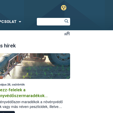
PCSOLAT
s hírek
május 28, csütörtök
ezz-felelek a
ényvédőszermaradékok
zségügyi kockázatáról
vényvédőszer-maradékok a növényvédő
k vagy más néven peszticidek, illetve
stermékeik kis mennyiségei, melyek a