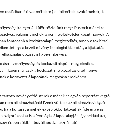
m családban élő vadméhekre (pl. faliméhek, szabóméhek) is
zélyességi kategóriát különböztetünk meg: léteznek méhekre
eszélyes, valamint méhekre nem jelölésköteles készítmények. A
n fontosabb a kockázatalapú megközelítés, amely a toxicitási
kéntjét, így a kezelt növény fenológiai állapotát, a kijuttatás
felhasználás dózisát is figyelembe veszi.
ása – veszélyességi és kockázati alapú – megjelenik az
 címkéjén már csak a kockázati megközelítés eredménye
lónak a környezet állapotának megóvása érdekében.
ba tartozó növényvédő szerek a méhek és egyéb beporzást végző
n nem alkalmazhatóak! Ezenkívül tilos az alkalmazás virágzó
, ha a kultúrát a méhek egyéb okból látogatják (ide értve az
i szigorításokat is a fenológiai állapot alapján: így például azt,
 vagy éppen zöldbimbós állapotig használható.