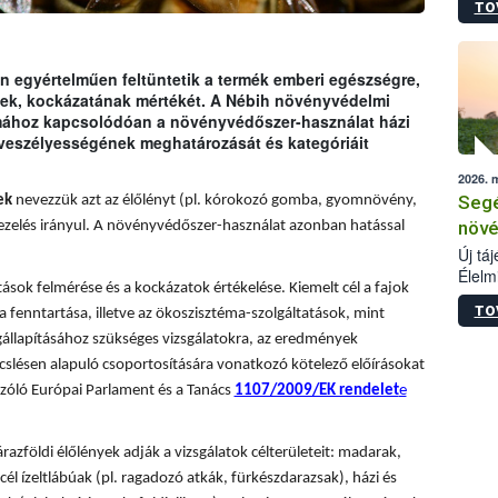
TO
termé
szüret
megma
növén
 egyértelműen feltüntetik a termék emberi egészségre,
esete
ének, kockázatának mértékét. A Nébih növényvédelmi
lenni
émához kapcsolódóan a növényvédőszer-használat házi
szerm
 veszélyességének meghatározását és kategóriáit
melye
2026. 
kis m
Segé
ek
nevezzük azt az élőlényt (pl. kórokozó gomba, gyomnövény,
jelen
nézve
növé
ezelés irányul. A növényvédőszer-használat azonban hatással
Új tá
Élelm
sok felmérése és a kockázatok értékelése. Kiemelt cél a fajok
számá
TO
a fenntartása, illetve az ökoszisztéma-szolgáltatások, mint
növén
tevék
állapításához szükséges vizsgálatokra, az eredmények
össze
slésen alapuló csoportosítására vonatkozó kötelező előírásokat
működ
zóló Európai Parlament és a Tanács
1107/2009/EK rendelet
e
hatósá
árazföldi élőlények adják a vizsgálatok célterületeit: madarak,
él ízeltlábúak (pl. ragadozó atkák, fürkészdarazsak), házi és