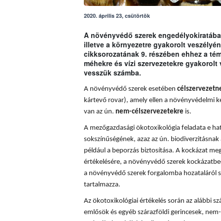
2020. április 23, csütörtök
A növényvédő szerek engedélyokiratában
illetve a környezetre gyakorolt veszély
cikksorozatának 9. részében ehhez a t
méhekre és vízi szervezetekre gyakorolt
vesszük számba.
A növényvédő szerek esetében
célszervezetn
kártevő rovar), amely ellen a növényvédelmi k
van az ún.
nem-célszervezetekre
is.
A mezőgazdasági ökotoxikológia feladata e hatá
sokszínűségének, azaz az ún. biodiverzitásnak 
például a beporzás biztosítása. A
kockázat meg
értékelésére, a növényvédő szerek kockázatbec
a növényvédő szerek forgalomba hozataláról s
tartalmazza.
Az ökotoxikológiai értékelés során az alábbi sz
emlősök és egyéb szárazföldi gerincesek, nem-c