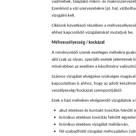
vadméhek, talajlakó mikro- és makroszervezete
Ezenkívül a vízi szervezetekre (pl. hal, vízibolha
vizsgálni kell.
Cikkünk következő részében a méhveszélyességi
ehhez kapcsolódó vizsgálatokat mutatjuk be.
Méhveszélyesség / kockázat
A növényvédő szerek esetleges méhekre gyakor
alól csak az olyan, speciális esetek jelentenek k
mivel ebben az esetben a készítmény valószín
Számos vizsgálat elvégzése szükséges magával
kapcsolatban is ahhoz, hogy az adott készítm
veszélyesség/kockázat szempontjából.
Ezek a házi méheken elvégzendő vizsgálatok a
akut etetéses és kontakt toxicitás felnőtt
krónikus etetéses toxicitás felnőtt egyede
krónikus etetéses vizsgálat méhlárván,
fél-szabadföldi vizsgálat méhcsaládon (sát