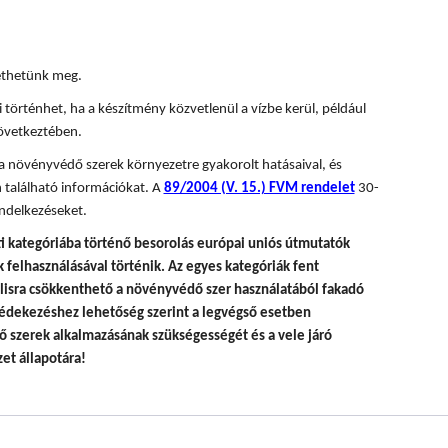
tethetünk meg.
 történhet, ha a készítmény közvetlenül a vízbe kerül, például
övetkeztében.
 a növényvédő szerek környezetre gyakorolt hatásaival, és
 található információkat. A
89/2004 (V. 15.) FVM rendelet
30-
ndelkezéseket.
i kategóriába történő besorolás európai uniós útmutatók
felhasználásával történik.
Az egyes kategóriák fent
álisra csökkenthető a növényvédő szer használatából fakadó
édekezéshez lehetőség szerint a legvégső esetben
 szerek alkalmazásának szükségességét és a vele járó
et állapotára!