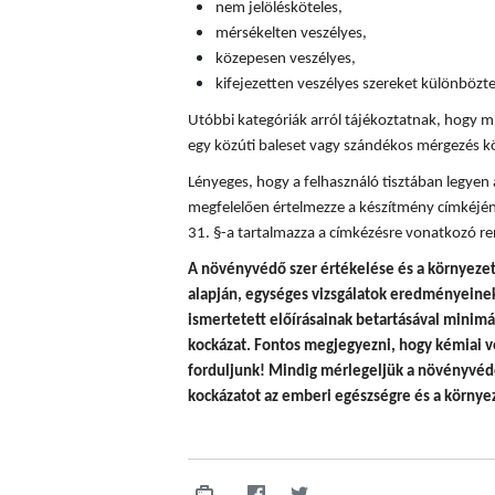
nem jelölésköteles,
mérsékelten veszélyes,
közepesen veszélyes,
kifejezetten veszélyes szereket különböz
Utóbbi kategóriák arról tájékoztatnak, hogy mi
egy közúti baleset vagy szándékos mérgezés k
Lényeges, hogy a felhasználó tisztában legyen
megfelelően értelmezze a készítmény címkéjén
31. §-a tartalmazza a címkézésre vonatkozó re
A
növényvédő szer értékelése és a környezet
alapján, egységes vizsgálatok eredményeinek 
ismertetett előírásainak betartásával minim
kockázat. Fontos megjegyezni, hogy
kémiai v
forduljunk! Mindig mérlegeljük a növényvédő
kockázatot az emberi egészségre és a környez