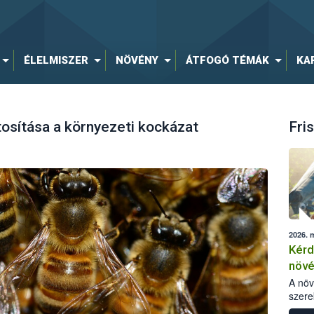
ÉLELMISZER
NÖVÉNY
ÁTFOGÓ TÉMÁK
KA
osítása a környezeti kockázat
Fris
2026. 
Kérd
növ
egés
A nö
szere
bomlá