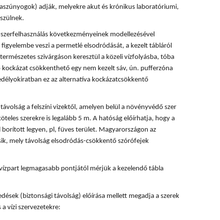
rvaszúnyogok) adják, melyekre akut és krónikus laboratóriumi,
szülnek.
 a szerfelhasználás következményeinek modellezésével
 figyelembe veszi a permetlé elsodródását, a kezelt tábláról
természetes szivárgáson keresztül a közeli vízfolyásba, tóba
ó kockázat csökkenthető egy nem kezelt sáv, ún. pufferzóna
délyokiratban ez az alternatíva kockázatcsökkentő
ávolság a felszíni vizektől, amelyen belül a növényvédő szer
köteles szerekre is legalább 5 m. A hatóság előírhatja, hogy a
 borított legyen, pl, füves terület. Magyarországon az
ik, mely távolság elsodródás-csökkentő szórófejek
vízpart legmagasabb pontjától mérjük a kezelendő tábla
dések (biztonsági távolság) előírása mellett megadja a szerek
 a vízi szervezetekre: