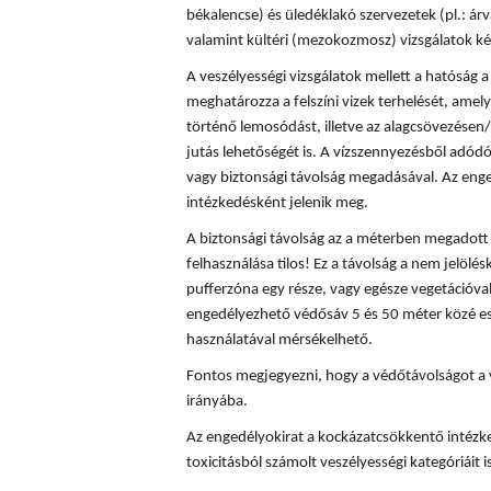
békalencse) és üledéklakó szervezetek (pl.: á
valamint kültéri (mezokozmosz) vizsgálatok ké
A veszélyességi vizsgálatok mellett a hatóság
meghatározza a felszíni vizek terhelését, amely
történő lemosódást, illetve az alagcsövezésen/
jutás lehetőségét is. A vízszennyezésből adód
vagy biztonsági távolság megadásával. Az enge
intézkedésként jelenik meg.
A biztonsági távolság az a méterben megadott t
felhasználása tilos! Ez a távolság a nem jelölés
pufferzóna egy része, vagy egésze vegetációval
engedélyezhető védősáv 5 és 50 méter közé es
használatával mérsékelhető.
Fontos megjegyezni, hogy a védőtávolságot a 
irányába.
Az engedélyokirat a kockázatcsökkentő intézke
toxicitásból számolt veszélyességi kategóriáit is