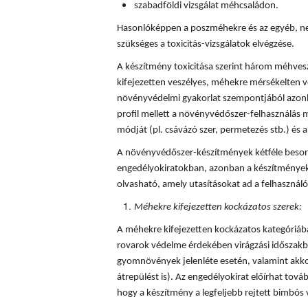
szabadföldi vizsgálat méhcsaládon.
Hasonlóképpen a poszméhekre és az egyéb, ne
szükséges a toxicitás-vizsgálatok elvégzése.
A készítmény toxicitása szerint három méhves
kifejezetten veszélyes, méhekre mérsékelten v
növényvédelmi gyakorlat szempontjából azonba
profil mellett a növényvédőszer-felhasználás mi
módját (pl. csávázó szer, permetezés stb.) és a 
A növényvédőszer-készítmények kétféle besorol
engedélyokiratokban, azonban a készítmények
olvasható, amely utasításokat ad a felhaszná
Méhekre kifejezetten kockázatos szerek:
A méhekre kifejezetten kockázatos kategóriá
rovarok védelme érdekében virágzási időszakba
gyomnövények jelenléte esetén, valamint akkor
átrepülést is). Az engedélyokirat előírhat tovább
hogy a készítmény a legfeljebb rejtett bimbós