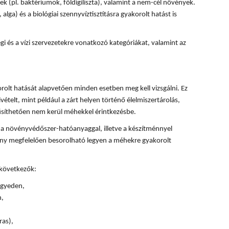
k (pl. baktériumok, földigiliszta), valamint a nem-cél növények.
, alga) és a biológiai szennyvíztisztításra gyakorolt hatást is
 és a vízi szervezetekre vonatkozó kategóriákat, valamint az
olt hatását alapvetően minden esetben meg kell vizsgálni. Ez
ivételt, mint például a zárt helyen történő élelmiszertárolás,
űsíthetően nem kerül méhekkel érintkezésbe.
 a növényvédőszer-hatóanyaggal, illetve a készítménnyel
ény megfelelően besorolható legyen a méhekre gyakorolt
 következők:
 egyeden,
n,
ras),