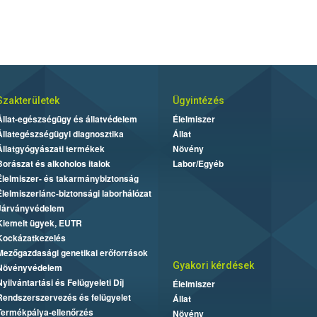
Szakterületek
Ügyintézés
Állat-egészségügy és állatvédelem
Élelmiszer
Állategészségügyi diagnosztika
Állat
Állatgyógyászati termékek
Növény
Borászat és alkoholos italok
Labor/Egyéb
Élelmiszer- és takarmánybiztonság
Élelmiszerlánc-biztonsági laborhálózat
Járványvédelem
Kiemelt ügyek, EUTR
Kockázatkezelés
Mezőgazdasági genetikai erőforrások
Gyakori kérdések
Növényvédelem
Nyilvántartási és Felügyeleti Díj
Élelmiszer
Rendszerszervezés és felügyelet
Állat
Termékpálya-ellenőrzés
Növény