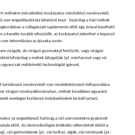
rint méhekre mérsékelten kockázatos minősítésű növényvédő
 szer engedélyokirata lehetővé teszi - kizárólag a házi méhek
egkorábban a csillagászati naplemente előtt egy órával kezdhető
 a kezelés tovább elhúzódik, az kockázatot jelenthet a beporzó
 szer lebomlására az éjszaka során.
em virágzik, de virágzó gyomokkal fertőzött, vagy virágzó
okból kifolyólag a méhek látogatják (pl. mézharmat vagy víz
sa ugyancsak méhkímélő technológiát igényel.
 tartalmazó növényvédő szer rendeltetésszerű felhasználása
 szer virágzó növényállományban, méhek közelében egyaránt
tett esetleges korlátozó intézkedéseket be kell tartani.
ésekor az engedélyező hatóság a vízi szervezetekre gyakorolt
tala előtt. Az ökotoxikológiai értékelés célterületeit ebből a
, vízi gerinctelenek (pl.: vízi bolha), algák, vízi növények (pl.: