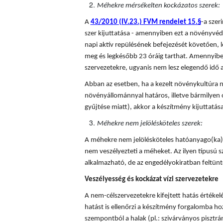
Méhekre mérsékelten kockázatos szerek:
A
43/2010 (IV.23.) FVM rendelet 15.§
-a sze
szer kijuttatása - amennyiben ezt a növényvédő
napi aktív repülésének befejezését követően, l
meg és legkésőbb 23 óráig tarthat. Amennyiben
szervezetekre, ugyanis nem lesz elegendő idő a
Abban az esetben, ha a kezelt növénykultúra n
növényállománnyal határos, illetve bármilyen 
gyűjtése miatt), akkor a készítmény kijuttatá
Méhekre nem jelölésköteles szerek:
A méhekre nem jelölésköteles hatóanyago(ka)t
nem veszélyezteti a méheket. Az ilyen típusú
alkalmazható, de az engedélyokiratban feltünte
Veszélyesség és kockázat vízi szervezetekre
A nem-célszervezetekre kifejtett hatás értékel
hatást is ellenőrzi a készítmény forgalomba hoza
szempontból a halak (pl.: szivárványos pisztráng)