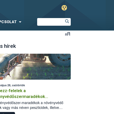
PCSOLAT
s hírek
május 28, csütörtök
ezz-felelek a
ényvédőszermaradékok
zségügyi kockázatáról
vényvédőszer-maradékok a növényvédő
k vagy más néven peszticidek, illetve
stermékeik kis mennyiségei, melyek a