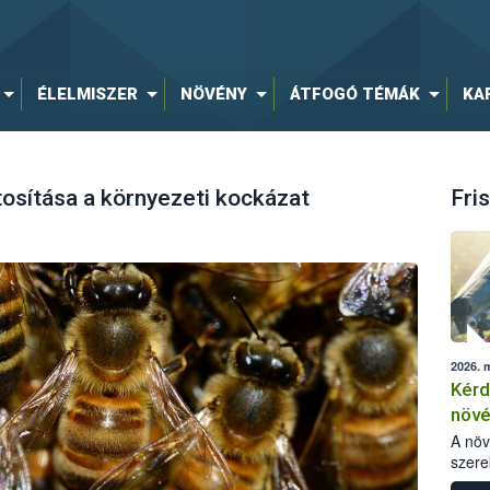
ÉLELMISZER
NÖVÉNY
ÁTFOGÓ TÉMÁK
KA
osítása a környezeti kockázat
Fris
2026. 
Kérd
növ
egés
A nö
szere
bomlá