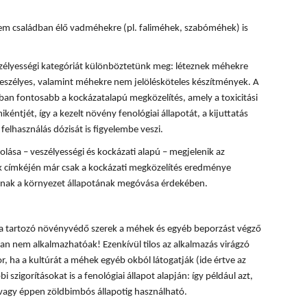
m családban élő vadméhekre (pl. faliméhek, szabóméhek) is
zélyességi kategóriát különböztetünk meg: léteznek méhekre
eszélyes, valamint méhekre nem jelölésköteles készítmények. A
n fontosabb a kockázatalapú megközelítés, amely a toxicitási
kéntjét, így a kezelt növény fenológiai állapotát, a kijuttatás
felhasználás dózisát is figyelembe veszi.
ása – veszélyességi és kockázati alapú – megjelenik az
 címkéjén már csak a kockázati megközelítés eredménye
lónak a környezet állapotának megóvása érdekében.
ba tartozó növényvédő szerek a méhek és egyéb beporzást végző
n nem alkalmazhatóak! Ezenkívül tilos az alkalmazás virágzó
, ha a kultúrát a méhek egyéb okból látogatják (ide értve az
i szigorításokat is a fenológiai állapot alapján: így például azt,
 vagy éppen zöldbimbós állapotig használható.