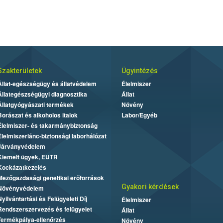
Szakterületek
Ügyintézés
Állat-egészségügy és állatvédelem
Élelmiszer
Állategészségügyi diagnosztika
Állat
Állatgyógyászati termékek
Növény
Borászat és alkoholos italok
Labor/Egyéb
Élelmiszer- és takarmánybiztonság
Élelmiszerlánc-biztonsági laborhálózat
Járványvédelem
Kiemelt ügyek, EUTR
Kockázatkezelés
Mezőgazdasági genetikai erőforrások
Gyakori kérdések
Növényvédelem
Nyilvántartási és Felügyeleti Díj
Élelmiszer
Rendszerszervezés és felügyelet
Állat
Termékpálya-ellenőrzés
Növény