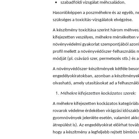
szabadföldi vizsgálat méhcsaládon.
Hasonlóképpen a poszméhekre és az egyéb, ne
szükséges a toxicitás-vizsgálatok elvégzése.
A készítmény toxicitása szerint három méhves
kifejezetten veszélyes, méhekre mérsékelten v
növényvédelmi gyakorlat szempontjából azonba
profil mellett a növényvédőszer-felhasználás mi
módját (pl. csávázó szer, permetezés stb.) és a 
A növényvédőszer-készítmények kétféle besorol
engedélyokiratokban, azonban a készítmények
olvasható, amely utasításokat ad a felhaszná
Méhekre kifejezetten kockázatos szerek:
A méhekre kifejezetten kockázatos kategóriá
rovarok védelme érdekében virágzási időszakba
gyomnövények jelenléte esetén, valamint akkor
átrepülést is). Az engedélyokirat előírhat tovább
hogy a készítmény a legfeljebb rejtett bimbós