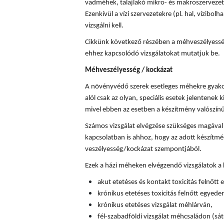
vadméhek, talajlakó mikro- és makroszervezete
Ezenkívül a vízi szervezetekre (pl. hal, vízibolha
vizsgálni kell.
Cikkünk következő részében a méhveszélyességi
ehhez kapcsolódó vizsgálatokat mutatjuk be.
Méhveszélyesség / kockázat
A növényvédő szerek esetleges méhekre gyakor
alól csak az olyan, speciális esetek jelentenek k
mivel ebben az esetben a készítmény valószín
Számos vizsgálat elvégzése szükséges magával
kapcsolatban is ahhoz, hogy az adott készítm
veszélyesség/kockázat szempontjából.
Ezek a házi méheken elvégzendő vizsgálatok a
akut etetéses és kontakt toxicitás felnőtt
krónikus etetéses toxicitás felnőtt egyede
krónikus etetéses vizsgálat méhlárván,
fél-szabadföldi vizsgálat méhcsaládon (sát