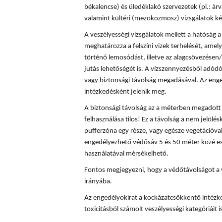
békalencse) és üledéklakó szervezetek (pl.: á
valamint kültéri (mezokozmosz) vizsgálatok ké
A veszélyességi vizsgálatok mellett a hatóság
meghatározza a felszíni vizek terhelését, amely
történő lemosódást, illetve az alagcsövezésen/
jutás lehetőségét is. A vízszennyezésből adód
vagy biztonsági távolság megadásával. Az enge
intézkedésként jelenik meg.
A biztonsági távolság az a méterben megadott t
felhasználása tilos! Ez a távolság a nem jelölés
pufferzóna egy része, vagy egésze vegetációval
engedélyezhető védősáv 5 és 50 méter közé es
használatával mérsékelhető.
Fontos megjegyezni, hogy a védőtávolságot a 
irányába.
Az engedélyokirat a kockázatcsökkentő intézke
toxicitásból számolt veszélyességi kategóriáit is