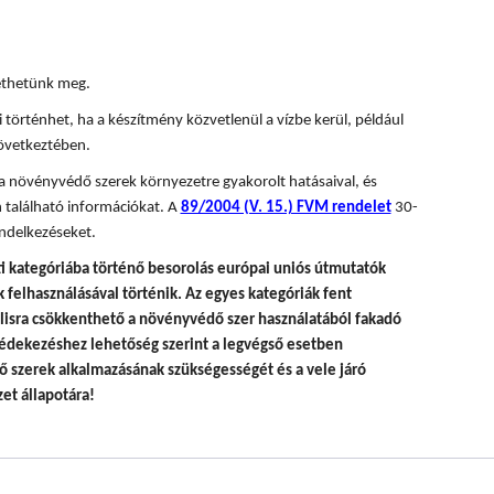
tethetünk meg.
 történhet, ha a készítmény közvetlenül a vízbe kerül, például
övetkeztében.
 a növényvédő szerek környezetre gyakorolt hatásaival, és
 található információkat. A
89/2004 (V. 15.) FVM rendelet
30-
ndelkezéseket.
i kategóriába történő besorolás európai uniós útmutatók
felhasználásával történik.
Az egyes kategóriák fent
álisra csökkenthető a növényvédő szer használatából fakadó
édekezéshez lehetőség szerint a legvégső esetben
 szerek alkalmazásának szükségességét és a vele járó
et állapotára!