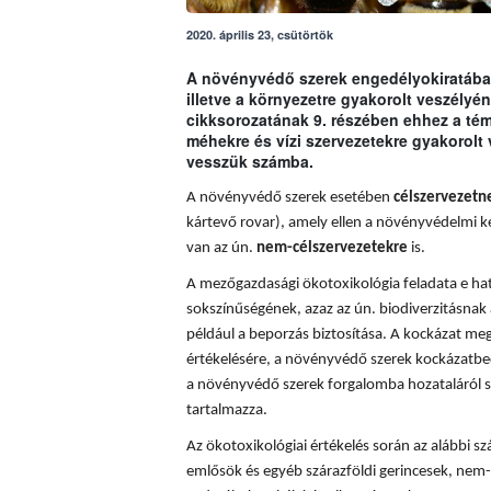
2020. április 23, csütörtök
A növényvédő szerek engedélyokiratában
illetve a környezetre gyakorolt veszély
cikksorozatának 9. részében ehhez a t
méhekre és vízi szervezetekre gyakorolt
vesszük számba.
A növényvédő szerek esetében
célszervezetn
kártevő rovar), amely ellen a növényvédelmi k
van az ún.
nem-célszervezetekre
is.
A mezőgazdasági ökotoxikológia feladata e hatá
sokszínűségének, azaz az ún. biodiverzitásnak 
például a beporzás biztosítása. A
kockázat meg
értékelésére, a növényvédő szerek kockázatbec
a növényvédő szerek forgalomba hozataláról s
tartalmazza.
Az ökotoxikológiai értékelés során az alábbi sz
emlősök és egyéb szárazföldi gerincesek, nem-c