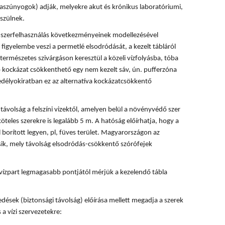
rvaszúnyogok) adják, melyekre akut és krónikus laboratóriumi,
szülnek.
 a szerfelhasználás következményeinek modellezésével
 figyelembe veszi a permetlé elsodródását, a kezelt tábláról
természetes szivárgáson keresztül a közeli vízfolyásba, tóba
ó kockázat csökkenthető egy nem kezelt sáv, ún. pufferzóna
délyokiratban ez az alternatíva kockázatcsökkentő
ávolság a felszíni vizektől, amelyen belül a növényvédő szer
köteles szerekre is legalább 5 m. A hatóság előírhatja, hogy a
 borított legyen, pl, füves terület. Magyarországon az
ik, mely távolság elsodródás-csökkentő szórófejek
vízpart legmagasabb pontjától mérjük a kezelendő tábla
dések (biztonsági távolság) előírása mellett megadja a szerek
 a vízi szervezetekre: