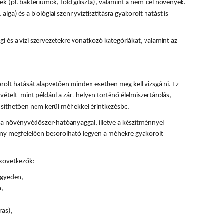
k (pl. baktériumok, földigiliszta), valamint a nem-cél növények.
, alga) és a biológiai szennyvíztisztításra gyakorolt hatást is
 és a vízi szervezetekre vonatkozó kategóriákat, valamint az
olt hatását alapvetően minden esetben meg kell vizsgálni. Ez
ivételt, mint például a zárt helyen történő élelmiszertárolás,
űsíthetően nem kerül méhekkel érintkezésbe.
 a növényvédőszer-hatóanyaggal, illetve a készítménnyel
ény megfelelően besorolható legyen a méhekre gyakorolt
 következők:
 egyeden,
n,
ras),