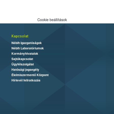
Cookie beállítások
Kapcsolat
Nébih Igazgatóságok
Nébih Laboratóriumok
Kormányhivatalok
Sajtókapcsolat
Ügyfélszolgálat
Hatósági jogsegély
Élelmiszermentő Központ
Hírlevél feliratkozás