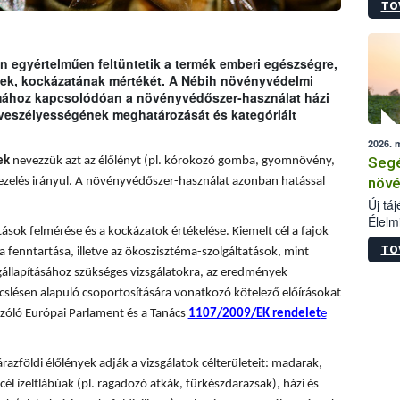
TO
termé
szüret
megma
növén
 egyértelműen feltüntetik a termék emberi egészségre,
esete
ének, kockázatának mértékét. A Nébih növényvédelmi
lenni
émához kapcsolódóan a növényvédőszer-használat házi
szerm
 veszélyességének meghatározását és kategóriáit
melye
2026. 
kis m
Segé
ek
nevezzük azt az élőlényt (pl. kórokozó gomba, gyomnövény,
jelen
nézve
növé
ezelés irányul. A növényvédőszer-használat azonban hatással
Új tá
Élelm
sok felmérése és a kockázatok értékelése. Kiemelt cél a fajok
számá
TO
a fenntartása, illetve az ökoszisztéma-szolgáltatások, mint
növén
tevék
állapításához szükséges vizsgálatokra, az eredmények
össze
slésen alapuló csoportosítására vonatkozó kötelező előírásokat
működ
zóló Európai Parlament és a Tanács
1107/2009/EK rendelet
e
hatósá
árazföldi élőlények adják a vizsgálatok célterületeit: madarak,
él ízeltlábúak (pl. ragadozó atkák, fürkészdarazsak), házi és