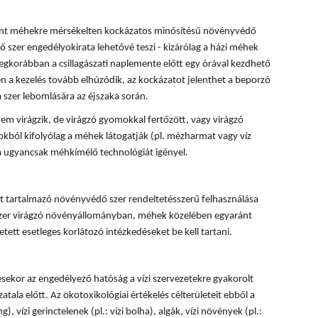
rint méhekre mérsékelten kockázatos minősítésű növényvédő
 szer engedélyokirata lehetővé teszi - kizárólag a házi méhek
egkorábban a csillagászati naplemente előtt egy órával kezdhető
 a kezelés tovább elhúzódik, az kockázatot jelenthet a beporzó
 szer lebomlására az éjszaka során.
em virágzik, de virágzó gyomokkal fertőzött, vagy virágzó
okból kifolyólag a méhek látogatják (pl. mézharmat vagy víz
sa ugyancsak méhkímélő technológiát igényel.
 tartalmazó növényvédő szer rendeltetésszerű felhasználása
 szer virágzó növényállományban, méhek közelében egyaránt
tett esetleges korlátozó intézkedéseket be kell tartani.
ésekor az engedélyező hatóság a vízi szervezetekre gyakorolt
tala előtt. Az ökotoxikológiai értékelés célterületeit ebből a
, vízi gerinctelenek (pl.: vízi bolha), algák, vízi növények (pl.: