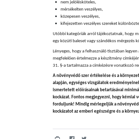
nem jelölésköteles,
mérsékelten veszélyes,
közepesen veszélyes,
kifejezetten veszélyes szereket különböz
Utóbbi kategóriák arról tájékoztatnak, hogy mi
egy közúti baleset vagy szándékos mérgezés k
Lényeges, hogy a felhasználó tisztában legyen
megfelelően értelmezze a készítmény címkéjén
31. §-a tartalmazza a címkézésre vonatkozó re
A
növényvédő szer értékelése és a környezet
alapján, egységes vizsgálatok eredményeinek 
ismertetett előírásainak betartásával minim
kockázat. Fontos megjegyezni, hogy
kémiai v
forduljunk! Mindig mérlegeljük a növényvédő
kockázatot az emberi egészségre és a környez