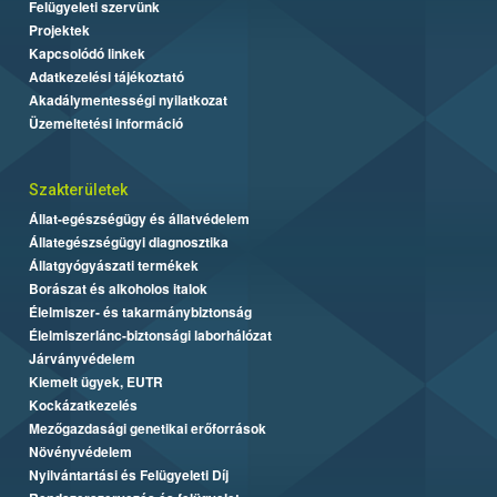
Felügyeleti szervünk
Projektek
Kapcsolódó linkek
Adatkezelési tájékoztató
Akadálymentességi nyilatkozat
Üzemeltetési információ
Szakterületek
Állat-egészségügy és állatvédelem
Állategészségügyi diagnosztika
Állatgyógyászati termékek
Borászat és alkoholos italok
Élelmiszer- és takarmánybiztonság
Élelmiszerlánc-biztonsági laborhálózat
Járványvédelem
Kiemelt ügyek, EUTR
Kockázatkezelés
Mezőgazdasági genetikai erőforrások
Növényvédelem
Nyilvántartási és Felügyeleti Díj