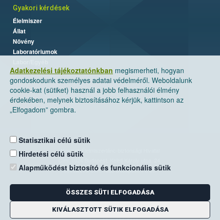
Gyakori kérdések
Élelmiszer
Állat
Növény
Laboratóriumok
Labor/Egyéb
Adatkezelési tájékoztatónkban
megismerheti, hogyan
gondoskodunk személyes adatai védelméről. Weboldalunk
cookie-kat (sütiket) használ a jobb felhasználói élmény
érdekében, melynek biztosításához kérjük, kattintson az
„Elfogadom” gombra.
Statisztikai célú sütik
Nemzeti Élelmiszerlánc-biztonsági Hivatal
Hirdetési célú sütik
Cím: 1024 Budapest, Keleti Károly utca. 24.
Alapműködést biztosító és funkcionális sütik
Levelezési cím: 1525 Budapest. Pf. 30.
ÖSSZES SÜTI ELFOGADÁSA
E-mail:
ugyfelszolgalat@nebih.gov.hu
Zöld szám: 06-80/263-244
KIVÁLASZTOTT SÜTIK ELFOGADÁSA
Telefon: 06-1/ 336-9000