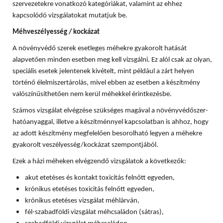
szervezetekre vonatkozó kategóriákat, valamint az ehhez
kapcsolódó vizsgálatokat mutatjuk be.
Méhveszélyesség / kockázat
A növényvédő szerek esetleges méhekre gyakorolt hatását
alapvetően minden esetben meg kell vizsgálni. Ez alól csak az olyan,
speciális esetek jelentenek kivételt, mint például a zárt helyen
történő élelmiszertárolás, mivel ebben az esetben a készítmény
valószínűsíthetően nem kerül méhekkel érintkezésbe.
Számos vizsgálat elvégzése szükséges magával a növényvédőszer-
hatóanyaggal, illetve a készítménnyel kapcsolatban is ahhoz, hogy
az adott készítmény megfelelően besorolható legyen a méhekre
gyakorolt veszélyesség/kockázat szempontjából.
Ezek a házi méheken elvégzendő vizsgálatok a következők:
akut etetéses és kontakt toxicitás felnőtt egyeden,
krónikus etetéses toxicitás felnőtt egyeden,
krónikus etetéses vizsgálat méhlárván,
fél-szabadföldi vizsgálat méhcsaládon (sátras),