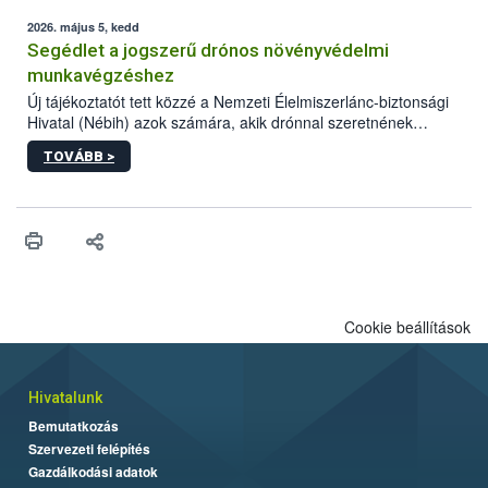
elvárt hatás kifejtéséhez a növényvédő szerek bizonyos
mennyiségének esetenként a kezelt terményeken is jelen kell
2026. május 5, kedd
lennie. Nem minden élelmiszer tartalmaz szermaradékot.
Segédlet a jogszerű drónos növényvédelmi
Azokban az élelmiszerekben is, melyekben kimutathatóak,
munkavégzéshez
általában csak nagyon kis mennyiségben vannak jelen, így nem
Új tájékoztatót tett közzé a Nemzeti Élelmiszerlánc-biztonsági
jelenthetnek kockázatot a fogyasztó egészségére nézve.
Hivatal (Nébih) azok számára, akik drónnal szeretnének
növényvédelmi vagy tápanyag-gazdálkodási tevékenységet
TOVÁBB >
végezni Magyarországon. Az összefoglaló részletesen
szerepelnek a jogszerű működéshez szükséges személyi,
műszaki és hatósági feltételek.
Cookie beállítások
Hivatalunk
Bemutatkozás
Szervezeti felépítés
Gazdálkodási adatok