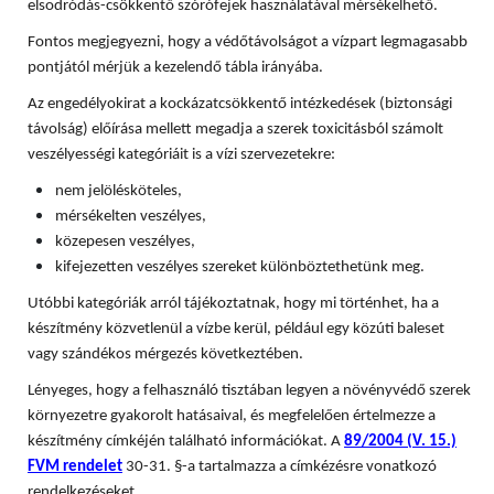
elsodródás-csökkentő szórófejek használatával mérsékelhető.
Fontos megjegyezni, hogy a védőtávolságot a vízpart legmagasabb
pontjától mérjük a kezelendő tábla irányába.
Az engedélyokirat a kockázatcsökkentő intézkedések (biztonsági
távolság) előírása mellett megadja a szerek toxicitásból számolt
veszélyességi kategóriáit is a vízi szervezetekre:
nem jelölésköteles,
mérsékelten veszélyes,
közepesen veszélyes,
kifejezetten veszélyes szereket különböztethetünk meg.
Utóbbi kategóriák arról tájékoztatnak, hogy mi történhet, ha a
készítmény közvetlenül a vízbe kerül, például egy közúti baleset
vagy szándékos mérgezés következtében.
Lényeges, hogy a felhasználó tisztában legyen a növényvédő szerek
környezetre gyakorolt hatásaival, és megfelelően értelmezze a
készítmény címkéjén található információkat. A
89/2004 (V. 15.)
FVM rendelet
30-31. §-a tartalmazza a címkézésre vonatkozó
rendelkezéseket.