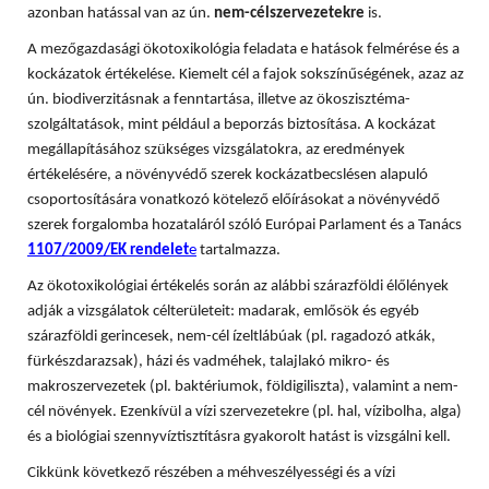
azonban hatással van az ún.
nem-célszervezetekre
is.
A mezőgazdasági ökotoxikológia feladata e hatások felmérése és a
kockázatok értékelése. Kiemelt cél a fajok sokszínűségének, azaz az
ún. biodiverzitásnak a fenntartása, illetve az ökoszisztéma-
szolgáltatások, mint például a beporzás biztosítása. A
kockázat
megállapításához szükséges vizsgálatokra, az eredmények
értékelésére, a növényvédő szerek kockázatbecslésen alapuló
csoportosítására vonatkozó kötelező előírásokat a növényvédő
szerek forgalomba hozataláról szóló Európai Parlament és a Tanács
1107/2009/EK rendelet
e
tartalmazza.
Az ökotoxikológiai értékelés során az alábbi szárazföldi élőlények
adják a vizsgálatok célterületeit: madarak, emlősök és egyéb
szárazföldi gerincesek, nem-cél ízeltlábúak (pl. ragadozó atkák,
fürkészdarazsak), házi és vadméhek, talajlakó mikro- és
makroszervezetek (pl. baktériumok, földigiliszta), valamint a nem-
cél növények. Ezenkívül a vízi szervezetekre (pl. hal, vízibolha, alga)
és a biológiai szennyvíztisztításra gyakorolt hatást is vizsgálni kell.
Cikkünk következő részében a méhveszélyességi és a vízi