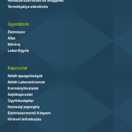
Rendszerszervezés és felügyelet
Termékpálya-ellenőrzés
Ügyintézés
Élelmiszer
Állat
Növény
Labor/Egyéb
Kapcsolat
Nébih Igazgatóságok
Nébih Laboratóriumok
Kormányhivatalok
Sajtókapcsolat
Ügyfélszolgálat
Hatósági jogsegély
Élelmiszermentő Központ
Hírlevél feliratkozás