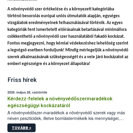
A
növényvédő szer értékelése és a környezeti kategóriába
történő besorolás európai uniós útmutatók alapján, egységes
vizsgálatok eredményeinek felhasználásával történik.
Az egyes
kategóriák fent ismertetett előírásainak betartásával minimálisra
csökkenthető a növényvédő szer használatából fakadó kockázat.
Fontos megjegyezni, hogy
kémiai védekezéshez lehetőség szerint
a legvégső esetben forduljunk! Mindig mérlegeljük a növényvédő
szerek alkalmazásának szükségességét és a vele járó kockázatot az
emberi egészségre és a környezet állapotára!
Friss hírek
2026. május 28, csütörtök
Kérdezz-felelek a növényvédőszermaradékok
egészségügyi kockázatáról
A növényvédőszer-maradékok a növényvédő szerek vagy más
néven peszticidek, illetve bomlástermékeik kis mennyiségei,
melyek a terményekben vagy azok felületén a betakarítást,
TOVÁBB >
szüretelést, illetve tárolást követően is megmaradhatnak. Az