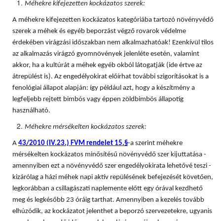
Méhekre kifejezetten kockázatos szerek:
A méhekre kifejezetten kockázatos kategóriába tartozó növényvédő
szerek a méhek és egyéb beporzást végző rovarok védelme
érdekében virágzási időszakban nem alkalmazhatóak! Ezenkívül tilos
az alkalmazás virágzó gyomnövények jelenléte esetén, valamint
akkor, ha a kultúrát a méhek egyéb okból látogatják (ide értve az
átrepülést is). Az engedélyokirat előírhat további szigorításokat is a
fenológiai állapot alapján: így például azt, hogy a készítmény a
legfeljebb rejtett bimbós vagy éppen zöldbimbós állapotig
használható.
Méhekre mérsékelten kockázatos szerek:
A
43/2010 (IV.23.) FVM rendelet 15.§
-a szerint méhekre
mérsékelten kockázatos minősítésű növényvédő szer kijuttatása -
amennyiben ezt a növényvédő szer engedélyokirata lehetővé teszi -
kizárólag a házi méhek napi aktív repülésének befejezését követően,
legkorábban a csillagászati naplemente előtt egy órával kezdhető
meg és legkésőbb 23 óráig tarthat. Amennyiben a kezelés tovább
elhúzódik, az kockázatot jelenthet a beporzó szervezetekre, ugyanis