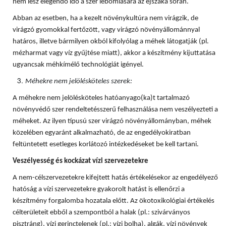
nem lesz elegendő idő a szer lebomlására az éjszaka során.
Abban az esetben, ha a kezelt növénykultúra nem virágzik, de
virágzó gyomokkal fertőzött, vagy virágzó növényállománnyal
határos, illetve bármilyen okból kifolyólag a méhek látogatják (pl.
mézharmat vagy víz gyűjtése miatt), akkor a készítmény kijuttatása
ugyancsak méhkímélő technológiát igényel.
Méhekre nem jelölésköteles szerek:
A méhekre nem jelölésköteles hatóanyago(ka)t tartalmazó
növényvédő szer rendeltetésszerű felhasználása nem veszélyezteti a
méheket. Az ilyen típusú szer virágzó növényállományban, méhek
közelében egyaránt alkalmazható, de az engedélyokiratban
feltüntetett esetleges korlátozó intézkedéseket be kell tartani.
Veszélyesség és kockázat vízi szervezetekre
A nem-célszervezetekre kifejtett hatás értékelésekor az engedélyező
hatóság a vízi szervezetekre gyakorolt hatást is ellenőrzi a
készítmény forgalomba hozatala előtt. Az ökotoxikológiai értékelés
célterületeit ebből a szempontból a halak (pl.: szivárványos
pisztráng), vízi gerinctelenek (pl.: vízi bolha), algák, vízi növények