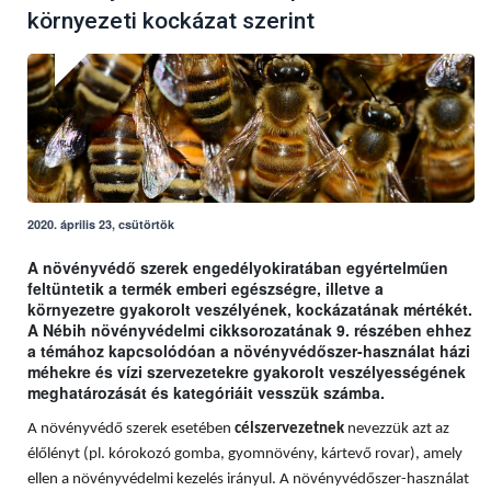
környezeti kockázat szerint
2020. április 23, csütörtök
A növényvédő szerek engedélyokiratában egyértelműen
feltüntetik a termék emberi egészségre, illetve a
környezetre gyakorolt veszélyének, kockázatának mértékét.
A Nébih növényvédelmi cikksorozatának 9. részében ehhez
a témához kapcsolódóan a növényvédőszer-használat házi
méhekre és vízi szervezetekre gyakorolt veszélyességének
meghatározását és kategóriáit vesszük számba.
A növényvédő szerek esetében
célszervezetnek
nevezzük azt az
élőlényt (pl. kórokozó gomba, gyomnövény, kártevő rovar), amely
ellen a növényvédelmi kezelés irányul. A növényvédőszer-használat