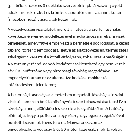
(pl.: békalencse) és üledéklakó szervezetek (pl.: árvaszúnyogok)
adják, melyekre akut és krónikus laboratóriumi, valamint kültéri
(mezokozmosz) vizsgálatok készülnek.
A veszélyességi vizsgálatok mellett a hatóság a szerfelhasználás
következményeinek modellezésével meghatározza a felszíni vizek
terhelését, amely figyelembe veszi a permetlé elsodródását, a kezelt
tábláról történő lemosódást, illetve az alagcsövezésen/természetes
szivárgáson keresztül a közeli vízfolyásba, tóba jutás lehetőségét is.
A vízszennyezésből adódó kockázat csökkenthető egy nem kezelt
sáv, ún. pufferzóna vagy biztonsági távolság megadásával. Az
engedélyokiratban ez az alternatíva kockázatcsökkentő
intézkedésként jelenik meg.
A biztonsági távolság az a méterben megadott távolság a felszíni
vizektől, amelyen belül a növényvédő szer felhasználása tilos! Ez a
távolság a nem jelölésköteles szerekre is legalább 5 m. A hatóság
előírhatja, hogy a pufferzóna egy része, vagy egésze vegetációval
borított legyen, pl, füves terület. Magyarországon az
engedélyezhető védősáv 5 és 50 méter közé esik, mely távolság