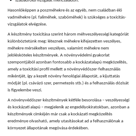
szabadföldi vizsgálat méhcsaládon.
Hasonlóképpen a poszméhekre és az egyéb, nem családban élő
vadméhekre (pl. faliméhek, szabóméhek) is szükséges a toxicitás-
vizsgálatok elvégzése.
A készítmény toxicitása szerint három méhveszélyességi kategóriát
különböztetünk meg: léteznek méhekre kifejezetten veszélyes,
méhekre mérsékelten veszélyes, valamint méhekre nem
jelölésköteles készítmények. A növényvédelmi gyakorlat
szempontjából azonban fontosabb a kockázatalapú megközelítés,
amely a toxicitási profil mellett a növényvédőszer-felhasználás
mikéntjét, így a kezelt növény fenológiai állapotát, a kijuttatás
módját (pl. csávázó szer, permetezés stb.) és a felhasználás dózisát
is figyelembe veszi.
A növényvédőszer-készítmények kétféle besorolása – veszélyességi
és kockázati alapú – megjelenik az engedélyokiratokban, azonban a
készítmények címkéjén már csak a kockázati megközelítés
eredménye olvasható, amely utasításokat ad a felhasználónak a
környezet állapotának megóvása érdekében.