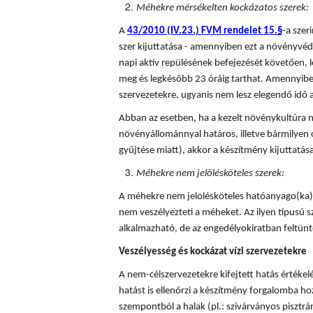
Méhekre mérsékelten kockázatos szerek:
A
43/2010 (IV.23.) FVM rendelet 15.§
-a sze
szer kijuttatása - amennyiben ezt a növényvédő
napi aktív repülésének befejezését követően, l
meg és legkésőbb 23 óráig tarthat. Amennyiben
szervezetekre, ugyanis nem lesz elegendő idő a
Abban az esetben, ha a kezelt növénykultúra n
növényállománnyal határos, illetve bármilyen 
gyűjtése miatt), akkor a készítmény kijuttatá
Méhekre nem jelölésköteles szerek:
A méhekre nem jelölésköteles hatóanyago(ka)t
nem veszélyezteti a méheket. Az ilyen típusú
alkalmazható, de az engedélyokiratban feltünte
Veszélyesség és kockázat vízi szervezetekre
A nem-célszervezetekre kifejtett hatás értékel
hatást is ellenőrzi a készítmény forgalomba hoza
szempontból a halak (pl.: szivárványos pisztráng)