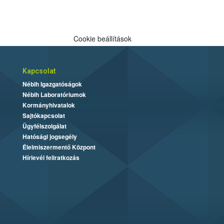
Cookie beállítások
Kapcsolat
Nébih Igazgatóságok
Nébih Laboratóriumok
Kormányhivatalok
Sajtókapcsolat
Ügyfélszolgálat
Hatósági jogsegély
Élelmiszermentő Központ
Hírlevél feliratkozás