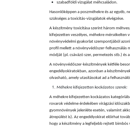
szabadföldi vizsgálat méhcsaládon.
Hasonlóképpen a poszméhekre és az egyéb, ne
szükséges a toxicitás-vizsgálatok elvégzése.
A készítmény toxicitása szerint három méhves
kifejezetten veszélyes, méhekre mérsékelten v
növényvédelmi gyakorlat szempontjából azonba
profil mellett a növényvédőszer-felhasználás mi
módját (pl. csávázó szer, permetezés stb.) és a 
A növényvédőszer-készítmények kétféle besorol
engedélyokiratokban, azonban a készítmények
olvasható, amely utasításokat ad a felhaszná
Méhekre kifejezetten kockázatos szerek:
A méhekre kifejezetten kockázatos kategóriá
rovarok védelme érdekében virágzási időszakba
gyomnövények jelenléte esetén, valamint akkor
átrepülést is). Az engedélyokirat előírhat tovább
hogy a készítmény a legfeljebb rejtett bimbós