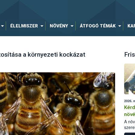
ÉLELMISZER
NÖVÉNY
ÁTFOGÓ TÉMÁK
KA
osítása a környezeti kockázat
Fris
2026. 
Kérd
növ
egés
A nö
szere
bomlá