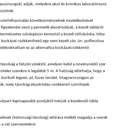
rvaszúnyogok) adják, melyekre akut és krónikus laboratóriumi,
szülnek.
 a szerfelhasználás következményeinek modellezésével
 figyelembe veszi a permetlé elsodródását, a kezelt tábláról
természetes szivárgáson keresztül a közeli vízfolyásba, tóba
ó kockázat csökkenthető egy nem kezelt sáv, ún. pufferzóna
délyokiratban ez az alternatíva kockázatcsökkentő
ávolság a felszíni vizektől, amelyen belül a növényvédő szer
köteles szerekre is legalább 5 m. A hatóság előírhatja, hogy a
 borított legyen, pl, füves terület. Magyarországon az
ik, mely távolság elsodródás-csökkentő szórófejek
vízpart legmagasabb pontjától mérjük a kezelendő tábla
dések (biztonsági távolság) előírása mellett megadja a szerek
 a vízi szervezetekre: