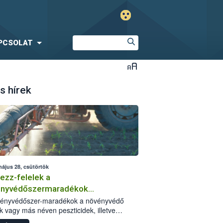
PCSOLAT
s hírek
május 28, csütörtök
ezz-felelek a
ényvédőszermaradékok
zségügyi kockázatáról
vényvédőszer-maradékok a növényvédő
k vagy más néven peszticidek, illetve
stermékeik kis mennyiségei, melyek a