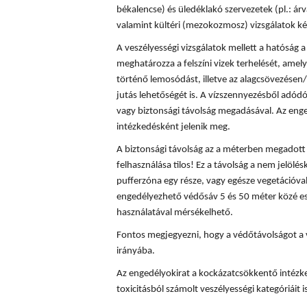
békalencse) és üledéklakó szervezetek (pl.: á
valamint kültéri (mezokozmosz) vizsgálatok ké
A veszélyességi vizsgálatok mellett a hatóság
meghatározza a felszíni vizek terhelését, amely
történő lemosódást, illetve az alagcsövezésen/
jutás lehetőségét is. A vízszennyezésből adód
vagy biztonsági távolság megadásával. Az enge
intézkedésként jelenik meg.
A biztonsági távolság az a méterben megadott t
felhasználása tilos! Ez a távolság a nem jelölés
pufferzóna egy része, vagy egésze vegetációval
engedélyezhető védősáv 5 és 50 méter közé es
használatával mérsékelhető.
Fontos megjegyezni, hogy a védőtávolságot a 
irányába.
Az engedélyokirat a kockázatcsökkentő intézke
toxicitásból számolt veszélyességi kategóriáit is