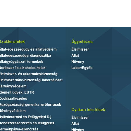
Szakterületek
Ügyintézés
Állat-egészségügy és állatvédelem
Élelmiszer
Állategészségügyi diagnosztika
Állat
Állatgyógyászati termékek
Növény
Borászat és alkoholos italok
Labor/Egyéb
Élelmiszer- és takarmánybiztonság
Élelmiszerlánc-biztonsági laborhálózat
Járványvédelem
Kiemelt ügyek, EUTR
Kockázatkezelés
Mezőgazdasági genetikai erőforrások
Gyakori kérdések
Növényvédelem
Nyilvántartási és Felügyeleti Díj
Élelmiszer
Rendszerszervezés és felügyelet
Állat
Termékpálya-ellenőrzés
Növény