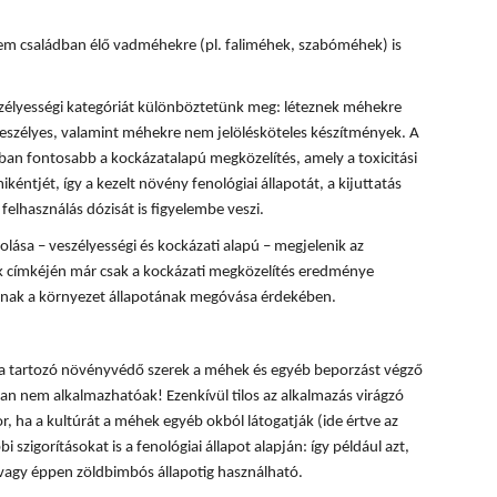
m családban élő vadméhekre (pl. faliméhek, szabóméhek) is
zélyességi kategóriát különböztetünk meg: léteznek méhekre
eszélyes, valamint méhekre nem jelölésköteles készítmények. A
n fontosabb a kockázatalapú megközelítés, amely a toxicitási
kéntjét, így a kezelt növény fenológiai állapotát, a kijuttatás
felhasználás dózisát is figyelembe veszi.
ása – veszélyességi és kockázati alapú – megjelenik az
 címkéjén már csak a kockázati megközelítés eredménye
lónak a környezet állapotának megóvása érdekében.
ba tartozó növényvédő szerek a méhek és egyéb beporzást végző
n nem alkalmazhatóak! Ezenkívül tilos az alkalmazás virágzó
, ha a kultúrát a méhek egyéb okból látogatják (ide értve az
i szigorításokat is a fenológiai állapot alapján: így például azt,
 vagy éppen zöldbimbós állapotig használható.