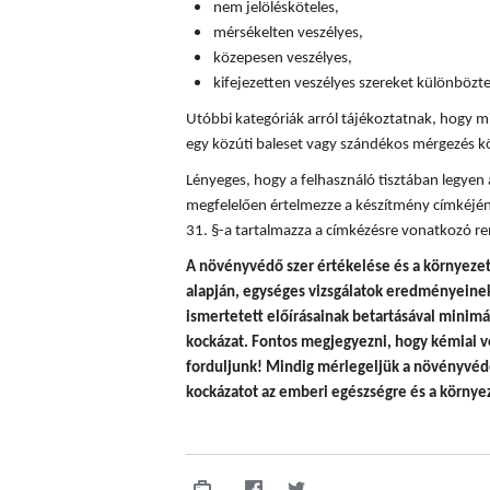
nem jelölésköteles,
mérsékelten veszélyes,
közepesen veszélyes,
kifejezetten veszélyes szereket különböz
Utóbbi kategóriák arról tájékoztatnak, hogy mi
egy közúti baleset vagy szándékos mérgezés k
Lényeges, hogy a felhasználó tisztában legyen
megfelelően értelmezze a készítmény címkéjén
31. §-a tartalmazza a címkézésre vonatkozó re
A
növényvédő szer értékelése és a környezet
alapján, egységes vizsgálatok eredményeinek 
ismertetett előírásainak betartásával minim
kockázat. Fontos megjegyezni, hogy
kémiai v
forduljunk! Mindig mérlegeljük a növényvédő
kockázatot az emberi egészségre és a környez