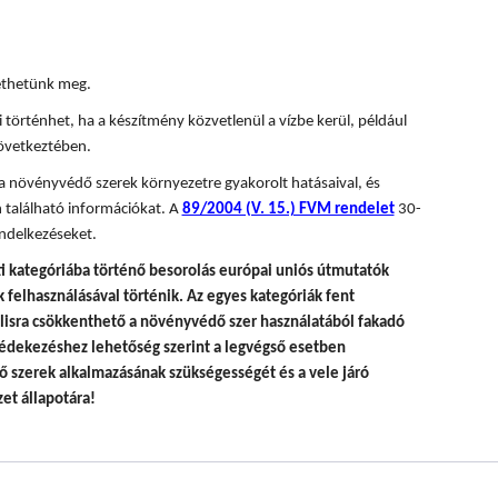
tethetünk meg.
 történhet, ha a készítmény közvetlenül a vízbe kerül, például
övetkeztében.
 a növényvédő szerek környezetre gyakorolt hatásaival, és
 található információkat. A
89/2004 (V. 15.) FVM rendelet
30-
ndelkezéseket.
i kategóriába történő besorolás európai uniós útmutatók
felhasználásával történik.
Az egyes kategóriák fent
álisra csökkenthető a növényvédő szer használatából fakadó
édekezéshez lehetőség szerint a legvégső esetben
 szerek alkalmazásának szükségességét és a vele járó
et állapotára!