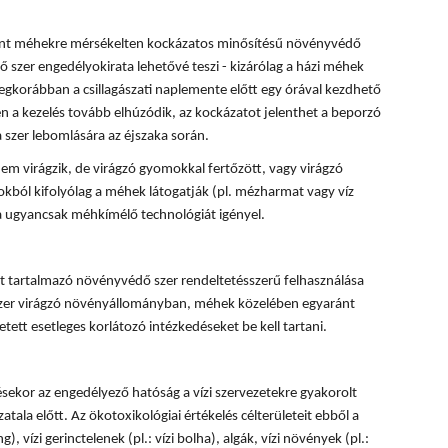
rint méhekre mérsékelten kockázatos minősítésű növényvédő
 szer engedélyokirata lehetővé teszi - kizárólag a házi méhek
egkorábban a csillagászati naplemente előtt egy órával kezdhető
 a kezelés tovább elhúzódik, az kockázatot jelenthet a beporzó
 szer lebomlására az éjszaka során.
em virágzik, de virágzó gyomokkal fertőzött, vagy virágzó
okból kifolyólag a méhek látogatják (pl. mézharmat vagy víz
sa ugyancsak méhkímélő technológiát igényel.
 tartalmazó növényvédő szer rendeltetésszerű felhasználása
 szer virágzó növényállományban, méhek közelében egyaránt
tett esetleges korlátozó intézkedéseket be kell tartani.
ésekor az engedélyező hatóság a vízi szervezetekre gyakorolt
tala előtt. Az ökotoxikológiai értékelés célterületeit ebből a
, vízi gerinctelenek (pl.: vízi bolha), algák, vízi növények (pl.: