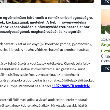
TO
termé
szüret
megma
növén
 egyértelműen feltüntetik a termék emberi egészségre,
esete
ének, kockázatának mértékét. A Nébih növényvédelmi
lenni
émához kapcsolódóan a növényvédőszer-használat házi
szerm
 veszélyességének meghatározását és kategóriáit
melye
2026. 
kis m
Segé
ek
nevezzük azt az élőlényt (pl. kórokozó gomba, gyomnövény,
jelen
nézve
növé
ezelés irányul. A növényvédőszer-használat azonban hatással
Új tá
Élelm
sok felmérése és a kockázatok értékelése. Kiemelt cél a fajok
számá
TO
a fenntartása, illetve az ökoszisztéma-szolgáltatások, mint
növén
tevék
állapításához szükséges vizsgálatokra, az eredmények
össze
slésen alapuló csoportosítására vonatkozó kötelező előírásokat
működ
zóló Európai Parlament és a Tanács
1107/2009/EK rendelet
e
hatósá
árazföldi élőlények adják a vizsgálatok célterületeit: madarak,
él ízeltlábúak (pl. ragadozó atkák, fürkészdarazsak), házi és