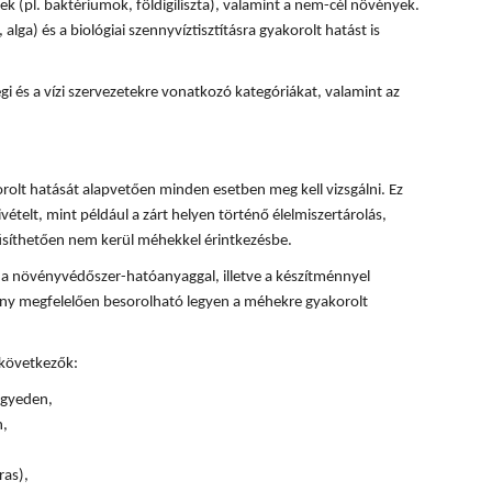
k (pl. baktériumok, földigiliszta), valamint a nem-cél növények.
, alga) és a biológiai szennyvíztisztításra gyakorolt hatást is
 és a vízi szervezetekre vonatkozó kategóriákat, valamint az
olt hatását alapvetően minden esetben meg kell vizsgálni. Ez
ivételt, mint például a zárt helyen történő élelmiszertárolás,
űsíthetően nem kerül méhekkel érintkezésbe.
 a növényvédőszer-hatóanyaggal, illetve a készítménnyel
ény megfelelően besorolható legyen a méhekre gyakorolt
 következők:
 egyeden,
n,
ras),