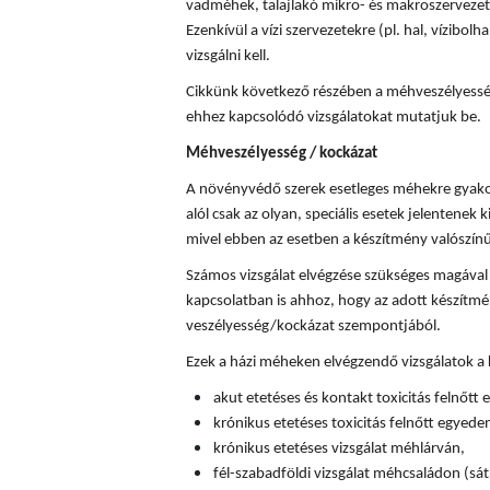
vadméhek, talajlakó mikro- és makroszervezete
Ezenkívül a vízi szervezetekre (pl. hal, vízibolha
vizsgálni kell.
Cikkünk következő részében a méhveszélyességi
ehhez kapcsolódó vizsgálatokat mutatjuk be.
Méhveszélyesség / kockázat
A növényvédő szerek esetleges méhekre gyakor
alól csak az olyan, speciális esetek jelentenek k
mivel ebben az esetben a készítmény valószín
Számos vizsgálat elvégzése szükséges magával
kapcsolatban is ahhoz, hogy az adott készítm
veszélyesség/kockázat szempontjából.
Ezek a házi méheken elvégzendő vizsgálatok a
akut etetéses és kontakt toxicitás felnőtt
krónikus etetéses toxicitás felnőtt egyede
krónikus etetéses vizsgálat méhlárván,
fél-szabadföldi vizsgálat méhcsaládon (sát