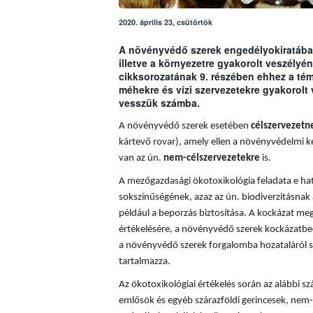
2020. április 23, csütörtök
A növényvédő szerek engedélyokiratában
illetve a környezetre gyakorolt veszély
cikksorozatának 9. részében ehhez a t
méhekre és vízi szervezetekre gyakorolt
vesszük számba.
A növényvédő szerek esetében
célszervezetn
kártevő rovar), amely ellen a növényvédelmi k
van az ún.
nem-célszervezetekre
is.
A mezőgazdasági ökotoxikológia feladata e hatá
sokszínűségének, azaz az ún. biodiverzitásnak 
például a beporzás biztosítása. A
kockázat meg
értékelésére, a növényvédő szerek kockázatbec
a növényvédő szerek forgalomba hozataláról s
tartalmazza.
Az ökotoxikológiai értékelés során az alábbi sz
emlősök és egyéb szárazföldi gerincesek, nem-c