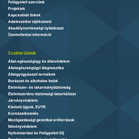
Felügyeleti szervünk
Projektek
Kapcsolódó linkek
Adatkezelési tájékoztató
Akadálymentességi nyilatkozat
Üzemeltetési információ
Szakterületek
Állat-egészségügy és állatvédelem
Állategészségügyi diagnosztika
Állatgyógyászati termékek
Borászat és alkoholos italok
Élelmiszer- és takarmánybiztonság
Élelmiszerlánc-biztonsági laborhálózat
Járványvédelem
Kiemelt ügyek, EUTR
Kockázatkezelés
Mezőgazdasági genetikai erőforrások
Növényvédelem
Nyilvántartási és Felügyeleti Díj