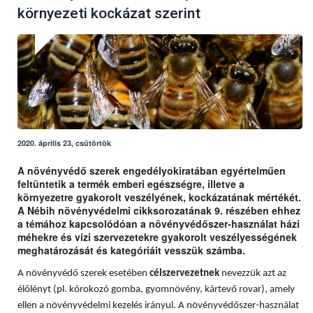
környezeti kockázat szerint
2020. április 23, csütörtök
A növényvédő szerek engedélyokiratában egyértelműen
feltüntetik a termék emberi egészségre, illetve a
környezetre gyakorolt veszélyének, kockázatának mértékét.
A Nébih növényvédelmi cikksorozatának 9. részében ehhez
a témához kapcsolódóan a növényvédőszer-használat házi
méhekre és vízi szervezetekre gyakorolt veszélyességének
meghatározását és kategóriáit vesszük számba.
A növényvédő szerek esetében
célszervezetnek
nevezzük azt az
élőlényt (pl. kórokozó gomba, gyomnövény, kártevő rovar), amely
ellen a növényvédelmi kezelés irányul. A növényvédőszer-használat