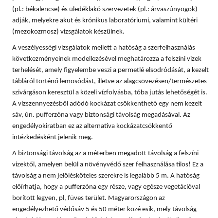
(pl.: békalencse) és üledéklakó szervezetek (pl.: árvaszúnyogok)
adják, melyekre akut és krónikus laboratóriumi, valamint kültéri
(mezokozmosz) vizsgálatok készülnek.
A veszélyességi vizsgálatok mellett a hatóság a szerfelhasználás
következményeinek modellezésével meghatározza a felszíni vizek
terhelését, amely figyelembe veszi a permetlé elsodródását, a kezelt
tábláról történő lemosódást, illetve az alagcsövezésen/természetes
szivárgáson keresztül a közeli vízfolyásba, tóba jutás lehetőségét is.
A vízszennyezésből adódó kockázat csökkenthető egy nem kezelt
sáv, ún. pufferzóna vagy biztonsági távolság megadásával. Az
engedélyokiratban ez az alternatíva kockázatcsökkentő
intézkedésként jelenik meg.
A biztonsági távolság az a méterben megadott távolság a felszíni
vizektől, amelyen belül a növényvédő szer felhasználása tilos! Ez a
távolság a nem jelölésköteles szerekre is legalább 5 m. A hatóság
előírhatja, hogy a pufferzóna egy része, vagy egésze vegetációval
borított legyen, pl, füves terület. Magyarországon az
engedélyezhető védősáv 5 és 50 méter közé esik, mely távolság