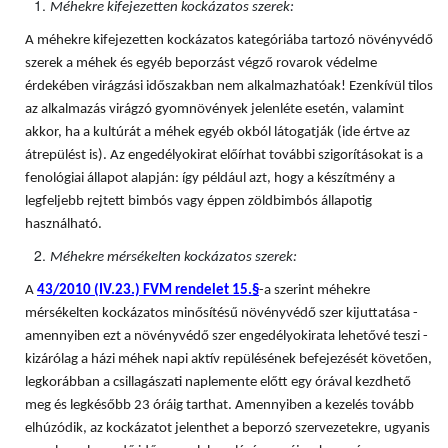
Méhekre kifejezetten kockázatos szerek:
A méhekre kifejezetten kockázatos kategóriába tartozó növényvédő
szerek a méhek és egyéb beporzást végző rovarok védelme
érdekében virágzási időszakban nem alkalmazhatóak! Ezenkívül tilos
az alkalmazás virágzó gyomnövények jelenléte esetén, valamint
akkor, ha a kultúrát a méhek egyéb okból látogatják (ide értve az
átrepülést is). Az engedélyokirat előírhat további szigorításokat is a
fenológiai állapot alapján: így például azt, hogy a készítmény a
legfeljebb rejtett bimbós vagy éppen zöldbimbós állapotig
használható.
Méhekre mérsékelten kockázatos szerek:
A
43/2010 (IV.23.) FVM rendelet 15.§
-a szerint méhekre
mérsékelten kockázatos minősítésű növényvédő szer kijuttatása -
amennyiben ezt a növényvédő szer engedélyokirata lehetővé teszi -
kizárólag a házi méhek napi aktív repülésének befejezését követően,
legkorábban a csillagászati naplemente előtt egy órával kezdhető
meg és legkésőbb 23 óráig tarthat. Amennyiben a kezelés tovább
elhúzódik, az kockázatot jelenthet a beporzó szervezetekre, ugyanis