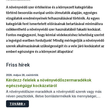
A
növényvédő szer értékelése és a környezeti kategóriába
történő besorolás európai uniós útmutatók alapján, egységes
vizsgálatok eredményeinek felhasználásával történik.
Az egyes
kategóriák fent ismertetett előírásainak betartásával minimálisra
csökkenthető a növényvédő szer használatából fakadó kockázat.
Fontos megjegyezni, hogy
kémiai védekezéshez lehetőség szerint
a legvégső esetben forduljunk! Mindig mérlegeljük a növényvédő
szerek alkalmazásának szükségességét és a vele járó kockázatot az
emberi egészségre és a környezet állapotára!
Friss hírek
2026. május 28, csütörtök
Kérdezz-felelek a növényvédőszermaradékok
egészségügyi kockázatáról
A növényvédőszer-maradékok a növényvédő szerek vagy más
néven peszticidek, illetve bomlástermékeik kis mennyiségei,
melyek a terményekben vagy azok felületén a betakarítást,
TOVÁBB >
szüretelést, illetve tárolást követően is megmaradhatnak. Az