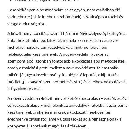
szabadföldi vizsgálat méhcsaládon.
Hasonlóképpen a poszméhekre és az egyéb, nem családban élő
vadméhekre (pl. faliméhek, szabóméhek) is szükséges a toxicitás-
vizsgálatok elvégzése.
A készítmény toxicitása szerint három méhveszélyességi kategóriát
különböztetünk meg: léteznek méhekre kifejezetten veszélyes,
méhekre mérsékelten veszélyes, valamint méhekre nem
jelölésköteles készítmények. A növényvédelmi gyakorlat
szempontjából azonban fontosabb a kockázatalapú megközelítés,
amely a toxicitási profil mellett a növényvédőszer-felhasználás
mikéntjét, így a kezelt növény fenológiai állapotát, a kijuttatás
módját (pl. csávázó szer, permetezés stb.) és a felhasználás dózisát
is figyelembe veszi.
A növényvédőszer-készítmények kétféle besorolása – veszélyességi
és kockázati alapú – megjelenik az engedélyokiratokban, azonban a
készítmények címkéjén már csak a kockázati megközelítés
eredménye olvasható, amely utasításokat ad a felhasználónak a
környezet állapotának megóvása érdekében.