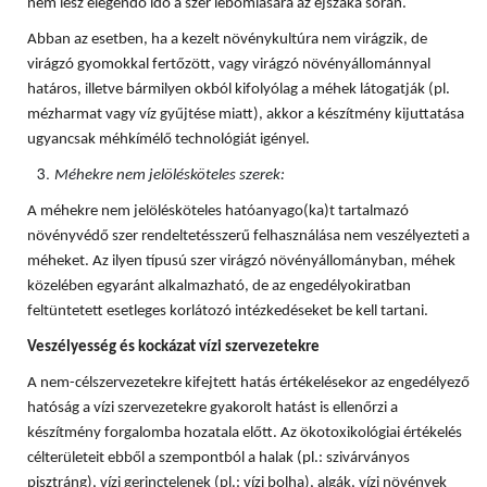
nem lesz elegendő idő a szer lebomlására az éjszaka során.
Abban az esetben, ha a kezelt növénykultúra nem virágzik, de
virágzó gyomokkal fertőzött, vagy virágzó növényállománnyal
határos, illetve bármilyen okból kifolyólag a méhek látogatják (pl.
mézharmat vagy víz gyűjtése miatt), akkor a készítmény kijuttatása
ugyancsak méhkímélő technológiát igényel.
Méhekre nem jelölésköteles szerek:
A méhekre nem jelölésköteles hatóanyago(ka)t tartalmazó
növényvédő szer rendeltetésszerű felhasználása nem veszélyezteti a
méheket. Az ilyen típusú szer virágzó növényállományban, méhek
közelében egyaránt alkalmazható, de az engedélyokiratban
feltüntetett esetleges korlátozó intézkedéseket be kell tartani.
Veszélyesség és kockázat vízi szervezetekre
A nem-célszervezetekre kifejtett hatás értékelésekor az engedélyező
hatóság a vízi szervezetekre gyakorolt hatást is ellenőrzi a
készítmény forgalomba hozatala előtt. Az ökotoxikológiai értékelés
célterületeit ebből a szempontból a halak (pl.: szivárványos
pisztráng), vízi gerinctelenek (pl.: vízi bolha), algák, vízi növények