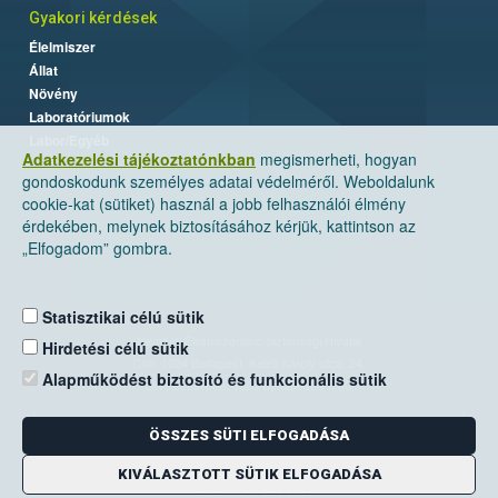
Gyakori kérdések
Élelmiszer
Állat
Növény
Laboratóriumok
Labor/Egyéb
Adatkezelési tájékoztatónkban
megismerheti, hogyan
gondoskodunk személyes adatai védelméről. Weboldalunk
cookie-kat (sütiket) használ a jobb felhasználói élmény
érdekében, melynek biztosításához kérjük, kattintson az
„Elfogadom” gombra.
Statisztikai célú sütik
Nemzeti Élelmiszerlánc-biztonsági Hivatal
Hirdetési célú sütik
Cím: 1024 Budapest, Keleti Károly utca. 24.
Alapműködést biztosító és funkcionális sütik
Levelezési cím: 1525 Budapest. Pf. 30.
ÖSSZES SÜTI ELFOGADÁSA
E-mail:
ugyfelszolgalat@nebih.gov.hu
Zöld szám: 06-80/263-244
KIVÁLASZTOTT SÜTIK ELFOGADÁSA
Telefon: 06-1/ 336-9000