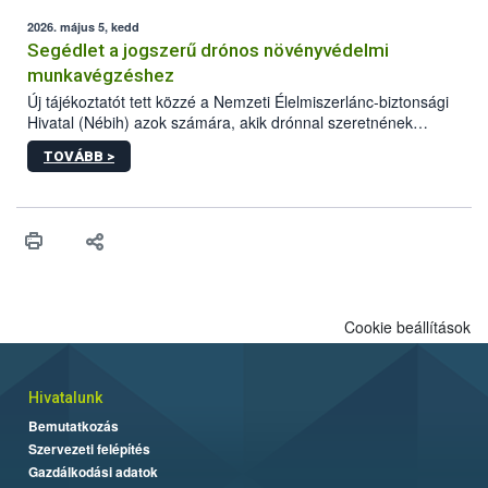
elvárt hatás kifejtéséhez a növényvédő szerek bizonyos
mennyiségének esetenként a kezelt terményeken is jelen kell
2026. május 5, kedd
lennie. Nem minden élelmiszer tartalmaz szermaradékot.
Segédlet a jogszerű drónos növényvédelmi
Azokban az élelmiszerekben is, melyekben kimutathatóak,
munkavégzéshez
általában csak nagyon kis mennyiségben vannak jelen, így nem
Új tájékoztatót tett közzé a Nemzeti Élelmiszerlánc-biztonsági
jelenthetnek kockázatot a fogyasztó egészségére nézve.
Hivatal (Nébih) azok számára, akik drónnal szeretnének
növényvédelmi vagy tápanyag-gazdálkodási tevékenységet
TOVÁBB >
végezni Magyarországon. Az összefoglaló részletesen
szerepelnek a jogszerű működéshez szükséges személyi,
műszaki és hatósági feltételek.
Cookie beállítások
Hivatalunk
Bemutatkozás
Szervezeti felépítés
Gazdálkodási adatok