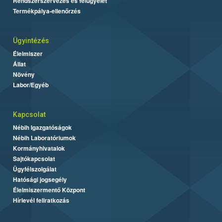
Rendszerszervezés és felügyelet
Termékpálya-ellenőrzés
Ügyintézés
Élelmiszer
Állat
Növény
Labor/Egyéb
Kapcsolat
Nébih Igazgatóságok
Nébih Laboratóriumok
Kormányhivatalok
Sajtókapcsolat
Ügyfélszolgálat
Hatósági jogsegély
Élelmiszermentő Központ
Hírlevél feliratkozás