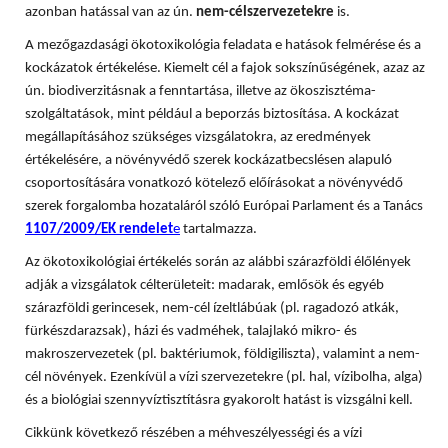
azonban hatással van az ún.
nem-célszervezetekre
is.
A mezőgazdasági ökotoxikológia feladata e hatások felmérése és a
kockázatok értékelése. Kiemelt cél a fajok sokszínűségének, azaz az
ún. biodiverzitásnak a fenntartása, illetve az ökoszisztéma-
szolgáltatások, mint például a beporzás biztosítása. A
kockázat
megállapításához szükséges vizsgálatokra, az eredmények
értékelésére, a növényvédő szerek kockázatbecslésen alapuló
csoportosítására vonatkozó kötelező előírásokat a növényvédő
szerek forgalomba hozataláról szóló Európai Parlament és a Tanács
1107/2009/EK rendelet
e
tartalmazza.
Az ökotoxikológiai értékelés során az alábbi szárazföldi élőlények
adják a vizsgálatok célterületeit: madarak, emlősök és egyéb
szárazföldi gerincesek, nem-cél ízeltlábúak (pl. ragadozó atkák,
fürkészdarazsak), házi és vadméhek, talajlakó mikro- és
makroszervezetek (pl. baktériumok, földigiliszta), valamint a nem-
cél növények. Ezenkívül a vízi szervezetekre (pl. hal, vízibolha, alga)
és a biológiai szennyvíztisztításra gyakorolt hatást is vizsgálni kell.
Cikkünk következő részében a méhveszélyességi és a vízi