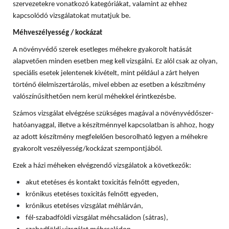
szervezetekre vonatkozó kategóriákat, valamint az ehhez
kapcsolódó vizsgálatokat mutatjuk be.
Méhveszélyesség / kockázat
A növényvédő szerek esetleges méhekre gyakorolt hatását
alapvetően minden esetben meg kell vizsgálni. Ez alól csak az olyan,
speciális esetek jelentenek kivételt, mint például a zárt helyen
történő élelmiszertárolás, mivel ebben az esetben a készítmény
valószínűsíthetően nem kerül méhekkel érintkezésbe.
Számos vizsgálat elvégzése szükséges magával a növényvédőszer-
hatóanyaggal, illetve a készítménnyel kapcsolatban is ahhoz, hogy
az adott készítmény megfelelően besorolható legyen a méhekre
gyakorolt veszélyesség/kockázat szempontjából.
Ezek a házi méheken elvégzendő vizsgálatok a következők:
akut etetéses és kontakt toxicitás felnőtt egyeden,
krónikus etetéses toxicitás felnőtt egyeden,
krónikus etetéses vizsgálat méhlárván,
fél-szabadföldi vizsgálat méhcsaládon (sátras),