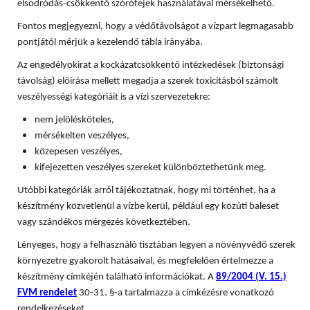
elsodródás-csökkentő szórófejek használatával mérsékelhető.
Fontos megjegyezni, hogy a védőtávolságot a vízpart legmagasabb
pontjától mérjük a kezelendő tábla irányába.
Az engedélyokirat a kockázatcsökkentő intézkedések (biztonsági
távolság) előírása mellett megadja a szerek toxicitásból számolt
veszélyességi kategóriáit is a vízi szervezetekre:
nem jelölésköteles,
mérsékelten veszélyes,
közepesen veszélyes,
kifejezetten veszélyes szereket különböztethetünk meg.
Utóbbi kategóriák arról tájékoztatnak, hogy mi történhet, ha a
készítmény közvetlenül a vízbe kerül, például egy közúti baleset
vagy szándékos mérgezés következtében.
Lényeges, hogy a felhasználó tisztában legyen a növényvédő szerek
környezetre gyakorolt hatásaival, és megfelelően értelmezze a
készítmény címkéjén található információkat. A
89/2004 (V. 15.)
FVM rendelet
30-31. §-a tartalmazza a címkézésre vonatkozó
rendelkezéseket.