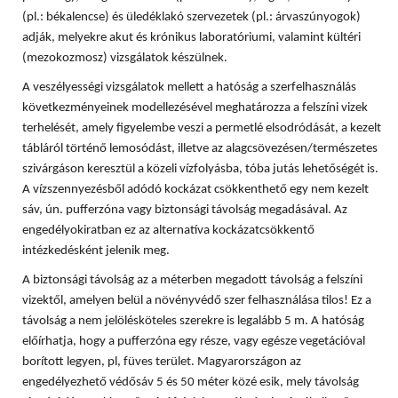
(pl.: békalencse) és üledéklakó szervezetek (pl.: árvaszúnyogok)
adják, melyekre akut és krónikus laboratóriumi, valamint kültéri
(mezokozmosz) vizsgálatok készülnek.
A veszélyességi vizsgálatok mellett a hatóság a szerfelhasználás
következményeinek modellezésével meghatározza a felszíni vizek
terhelését, amely figyelembe veszi a permetlé elsodródását, a kezelt
tábláról történő lemosódást, illetve az alagcsövezésen/természetes
szivárgáson keresztül a közeli vízfolyásba, tóba jutás lehetőségét is.
A vízszennyezésből adódó kockázat csökkenthető egy nem kezelt
sáv, ún. pufferzóna vagy biztonsági távolság megadásával. Az
engedélyokiratban ez az alternatíva kockázatcsökkentő
intézkedésként jelenik meg.
A biztonsági távolság az a méterben megadott távolság a felszíni
vizektől, amelyen belül a növényvédő szer felhasználása tilos! Ez a
távolság a nem jelölésköteles szerekre is legalább 5 m. A hatóság
előírhatja, hogy a pufferzóna egy része, vagy egésze vegetációval
borított legyen, pl, füves terület. Magyarországon az
engedélyezhető védősáv 5 és 50 méter közé esik, mely távolság