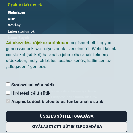
Gyakori kérdések
Élelmiszer
Állat
Növény
Laboratóriumok
Labor/Egyéb
Adatkezelési tájékoztatónkban
megismerheti, hogyan
gondoskodunk személyes adatai védelméről. Weboldalunk
cookie-kat (sütiket) használ a jobb felhasználói élmény
érdekében, melynek biztosításához kérjük, kattintson az
„Elfogadom” gombra.
Statisztikai célú sütik
Nemzeti Élelmiszerlánc-biztonsági Hivatal
Hirdetési célú sütik
Cím: 1024 Budapest, Keleti Károly utca. 24.
Alapműködést biztosító és funkcionális sütik
Levelezési cím: 1525 Budapest. Pf. 30.
ÖSSZES SÜTI ELFOGADÁSA
E-mail:
ugyfelszolgalat@nebih.gov.hu
Zöld szám: 06-80/263-244
KIVÁLASZTOTT SÜTIK ELFOGADÁSA
Telefon: 06-1/ 336-9000