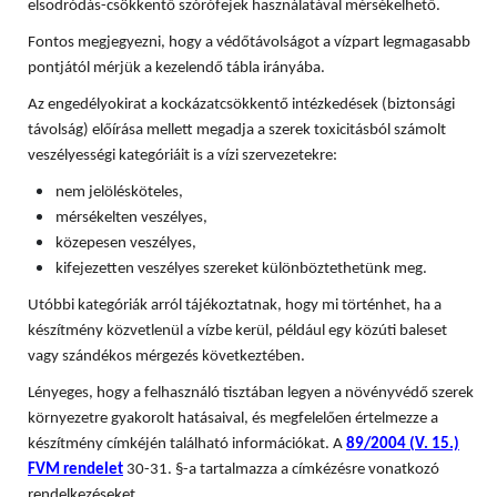
elsodródás-csökkentő szórófejek használatával mérsékelhető.
Fontos megjegyezni, hogy a védőtávolságot a vízpart legmagasabb
pontjától mérjük a kezelendő tábla irányába.
Az engedélyokirat a kockázatcsökkentő intézkedések (biztonsági
távolság) előírása mellett megadja a szerek toxicitásból számolt
veszélyességi kategóriáit is a vízi szervezetekre:
nem jelölésköteles,
mérsékelten veszélyes,
közepesen veszélyes,
kifejezetten veszélyes szereket különböztethetünk meg.
Utóbbi kategóriák arról tájékoztatnak, hogy mi történhet, ha a
készítmény közvetlenül a vízbe kerül, például egy közúti baleset
vagy szándékos mérgezés következtében.
Lényeges, hogy a felhasználó tisztában legyen a növényvédő szerek
környezetre gyakorolt hatásaival, és megfelelően értelmezze a
készítmény címkéjén található információkat. A
89/2004 (V. 15.)
FVM rendelet
30-31. §-a tartalmazza a címkézésre vonatkozó
rendelkezéseket.