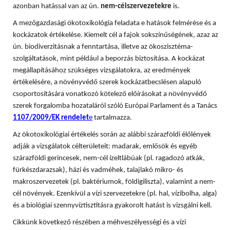
azonban hatással van az ún.
nem-célszervezetekre
is.
A mezőgazdasági ökotoxikológia feladata e hatások felmérése és a
kockázatok értékelése. Kiemelt cél a fajok sokszínűségének, azaz az
ún. biodiverzitásnak a fenntartása, illetve az ökoszisztéma-
szolgáltatások, mint például a beporzás biztosítása. A
kockázat
megállapításához szükséges vizsgálatokra, az eredmények
értékelésére, a növényvédő szerek kockázatbecslésen alapuló
csoportosítására vonatkozó kötelező előírásokat a növényvédő
szerek forgalomba hozataláról szóló Európai Parlament és a Tanács
1107/2009/EK rendelet
e
tartalmazza.
Az ökotoxikológiai értékelés során az alábbi szárazföldi élőlények
adják a vizsgálatok célterületeit: madarak, emlősök és egyéb
szárazföldi gerincesek, nem-cél ízeltlábúak (pl. ragadozó atkák,
fürkészdarazsak), házi és vadméhek, talajlakó mikro- és
makroszervezetek (pl. baktériumok, földigiliszta), valamint a nem-
cél növények. Ezenkívül a vízi szervezetekre (pl. hal, vízibolha, alga)
és a biológiai szennyvíztisztításra gyakorolt hatást is vizsgálni kell.
Cikkünk következő részében a méhveszélyességi és a vízi