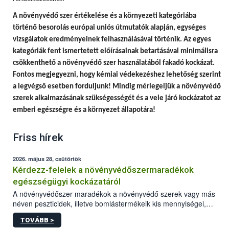
A
növényvédő szer értékelése és a környezeti kategóriába
történő besorolás európai uniós útmutatók alapján, egységes
vizsgálatok eredményeinek felhasználásával történik.
Az egyes
kategóriák fent ismertetett előírásainak betartásával minimálisra
csökkenthető a növényvédő szer használatából fakadó kockázat.
Fontos megjegyezni, hogy
kémiai védekezéshez lehetőség szerint
a legvégső esetben forduljunk! Mindig mérlegeljük a növényvédő
szerek alkalmazásának szükségességét és a vele járó kockázatot az
emberi egészségre és a környezet állapotára!
Friss hírek
2026. május 28, csütörtök
Kérdezz-felelek a növényvédőszermaradékok
egészségügyi kockázatáról
A növényvédőszer-maradékok a növényvédő szerek vagy más
néven peszticidek, illetve bomlástermékeik kis mennyiségei,
melyek a terményekben vagy azok felületén a betakarítást,
TOVÁBB >
szüretelést, illetve tárolást követően is megmaradhatnak. Az