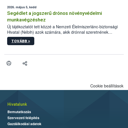
elvárt hatás kifejtéséhez a növényvédő szerek bizonyos
mennyiségének esetenként a kezelt terményeken is jelen kell
2026. május 5, kedd
lennie. Nem minden élelmiszer tartalmaz szermaradékot.
Segédlet a jogszerű drónos növényvédelmi
Azokban az élelmiszerekben is, melyekben kimutathatóak,
munkavégzéshez
általában csak nagyon kis mennyiségben vannak jelen, így nem
Új tájékoztatót tett közzé a Nemzeti Élelmiszerlánc-biztonsági
jelenthetnek kockázatot a fogyasztó egészségére nézve.
Hivatal (Nébih) azok számára, akik drónnal szeretnének
növényvédelmi vagy tápanyag-gazdálkodási tevékenységet
TOVÁBB >
végezni Magyarországon. Az összefoglaló részletesen
szerepelnek a jogszerű működéshez szükséges személyi,
műszaki és hatósági feltételek.
Cookie beállítások
Hivatalunk
Bemutatkozás
Szervezeti felépítés
Gazdálkodási adatok