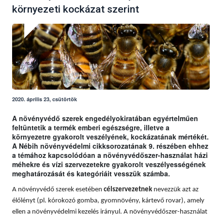
környezeti kockázat szerint
2020. április 23, csütörtök
A növényvédő szerek engedélyokiratában egyértelműen
feltüntetik a termék emberi egészségre, illetve a
környezetre gyakorolt veszélyének, kockázatának mértékét.
A Nébih növényvédelmi cikksorozatának 9. részében ehhez
a témához kapcsolódóan a növényvédőszer-használat házi
méhekre és vízi szervezetekre gyakorolt veszélyességének
meghatározását és kategóriáit vesszük számba.
A növényvédő szerek esetében
célszervezetnek
nevezzük azt az
élőlényt (pl. kórokozó gomba, gyomnövény, kártevő rovar), amely
ellen a növényvédelmi kezelés irányul. A növényvédőszer-használat