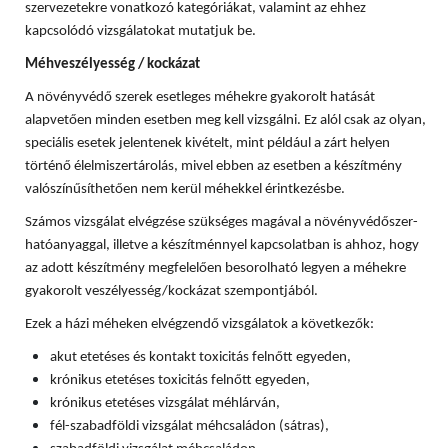
szervezetekre vonatkozó kategóriákat, valamint az ehhez
kapcsolódó vizsgálatokat mutatjuk be.
Méhveszélyesség / kockázat
A növényvédő szerek esetleges méhekre gyakorolt hatását
alapvetően minden esetben meg kell vizsgálni. Ez alól csak az olyan,
speciális esetek jelentenek kivételt, mint például a zárt helyen
történő élelmiszertárolás, mivel ebben az esetben a készítmény
valószínűsíthetően nem kerül méhekkel érintkezésbe.
Számos vizsgálat elvégzése szükséges magával a növényvédőszer-
hatóanyaggal, illetve a készítménnyel kapcsolatban is ahhoz, hogy
az adott készítmény megfelelően besorolható legyen a méhekre
gyakorolt veszélyesség/kockázat szempontjából.
Ezek a házi méheken elvégzendő vizsgálatok a következők:
akut etetéses és kontakt toxicitás felnőtt egyeden,
krónikus etetéses toxicitás felnőtt egyeden,
krónikus etetéses vizsgálat méhlárván,
fél-szabadföldi vizsgálat méhcsaládon (sátras),