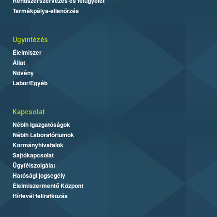
Rendszerszervezés és felügyelet
Termékpálya-ellenőrzés
Ügyintézés
Élelmiszer
Állat
Növény
Labor/Egyéb
Kapcsolat
Nébih Igazgatóságok
Nébih Laboratóriumok
Kormányhivatalok
Sajtókapcsolat
Ügyfélszolgálat
Hatósági jogsegély
Élelmiszermentő Központ
Hírlevél feliratkozás