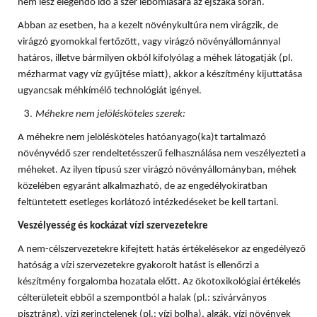
nem lesz elegendő idő a szer lebomlására az éjszaka során.
Abban az esetben, ha a kezelt növénykultúra nem virágzik, de
virágzó gyomokkal fertőzött, vagy virágzó növényállománnyal
határos, illetve bármilyen okból kifolyólag a méhek látogatják (pl.
mézharmat vagy víz gyűjtése miatt), akkor a készítmény kijuttatása
ugyancsak méhkímélő technológiát igényel.
Méhekre nem jelölésköteles szerek:
A méhekre nem jelölésköteles hatóanyago(ka)t tartalmazó
növényvédő szer rendeltetésszerű felhasználása nem veszélyezteti a
méheket. Az ilyen típusú szer virágzó növényállományban, méhek
közelében egyaránt alkalmazható, de az engedélyokiratban
feltüntetett esetleges korlátozó intézkedéseket be kell tartani.
Veszélyesség és kockázat vízi szervezetekre
A nem-célszervezetekre kifejtett hatás értékelésekor az engedélyező
hatóság a vízi szervezetekre gyakorolt hatást is ellenőrzi a
készítmény forgalomba hozatala előtt. Az ökotoxikológiai értékelés
célterületeit ebből a szempontból a halak (pl.: szivárványos
pisztráng), vízi gerinctelenek (pl.: vízi bolha), algák, vízi növények