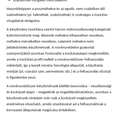
szabadföldi vizsgálat méhcsaládon.
Hasonlóképpen a poszméhekre és az egyéb, nem családban élő
vadméhekre (pl. faliméhek, szabóméhek) is szükséges a toxicitás-
vizsgálatok elvégzése.
A készítmény toxicitása szerint három méhveszélyességi kategóriát
különböztetünk meg: léteznek méhekre kifejezetten veszélyes,
méhekre mérsékelten veszélyes, valamint méhekre nem
jelölésköteles készítmények. A növényvédelmi gyakorlat
szempontjából azonban fontosabb a kockázatalapú megközelítés,
amely a toxicitási profil mellett a növényvédőszer-felhasználás
mikéntjét, így a kezelt növény fenológiai állapotát, a kijuttatás
módját (pl. csávázó szer, permetezés stb.) és a felhasználás dózisát
is figyelembe veszi.
A növényvédőszer-készítmények kétféle besorolása – veszélyességi
és kockázati alapú – megjelenik az engedélyokiratokban, azonban a
készítmények címkéjén már csak a kockázati megközelítés
eredménye olvasható, amely utasításokat ad a felhasználónak a
környezet állapotának megóvása érdekében.