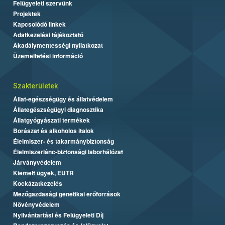
Felügyeleti szervünk
Projektek
Kapcsolódó linkek
Adatkezelési tájékoztató
Akadálymentességi nyilatkozat
Üzemeltetési információ
Szakterületek
Állat-egészségügy és állatvédelem
Állategészségügyi diagnosztika
Állatgyógyászati termékek
Borászat és alkoholos italok
Élelmiszer- és takarmánybiztonság
Élelmiszerlánc-biztonsági laborhálózat
Járványvédelem
Kiemelt ügyek, EUTR
Kockázatkezelés
Mezőgazdasági genetikai erőforrások
Növényvédelem
Nyilvántartási és Felügyeleti Díj