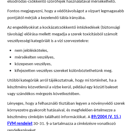
elsodródás-csökkentő szórófejek használatával mérsékelhető.
Fontos megjegyezni, hogy a védőtávolságot a vízpart legmagasabb
pontjától mérjük a kezelendő tábla irányába.
Az engedélyokirat a kockázatcsökkentő intézkedések (biztonsági
távolság) előírása mellett megadja a szerek toxicitásból számolt
veszélyességi kategóriáit is a vízi szervezetekre:
nem jelölésköteles,
mérsékelten veszélyes,
közepesen veszélyes,
kifejezetten veszélyes szereket különböztethetünk meg.
Utóbbi kategóriák arról tájékoztatnak, hogy mi történhet, ha a
készítmény közvetlenül a vízbe kerül, például egy közúti baleset
vagy szándékos mérgezés következtében.
Lényeges, hogy a felhasználó tisztában legyen a növényvédő szerek
környezetre gyakorolt hatásaival, és megfelelően értelmezze a
készítmény címkéjén található információkat. A
89/2004 (V. 15.)
FVM rendelet
30-31. §-a tartalmazza a címkézésre vonatkozó
rendelkezéseket.