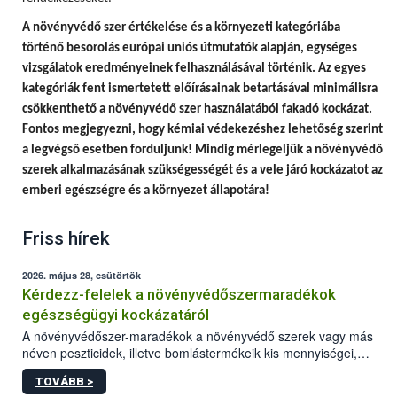
A
növényvédő szer értékelése és a környezeti kategóriába
történő besorolás európai uniós útmutatók alapján, egységes
vizsgálatok eredményeinek felhasználásával történik.
Az egyes
kategóriák fent ismertetett előírásainak betartásával minimálisra
csökkenthető a növényvédő szer használatából fakadó kockázat.
Fontos megjegyezni, hogy
kémiai védekezéshez lehetőség szerint
a legvégső esetben forduljunk! Mindig mérlegeljük a növényvédő
szerek alkalmazásának szükségességét és a vele járó kockázatot az
emberi egészségre és a környezet állapotára!
Friss hírek
2026. május 28, csütörtök
Kérdezz-felelek a növényvédőszermaradékok
egészségügyi kockázatáról
A növényvédőszer-maradékok a növényvédő szerek vagy más
néven peszticidek, illetve bomlástermékeik kis mennyiségei,
melyek a terményekben vagy azok felületén a betakarítást,
TOVÁBB >
szüretelést, illetve tárolást követően is megmaradhatnak. Az