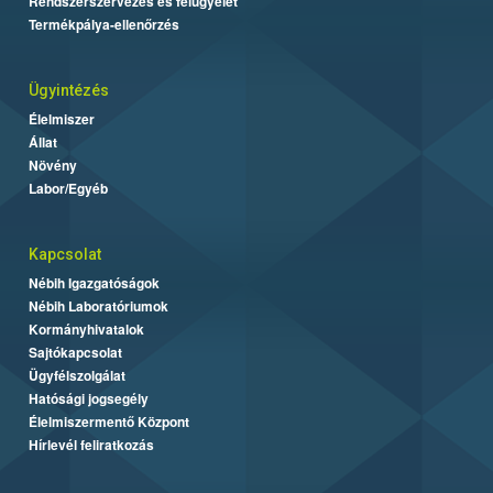
Rendszerszervezés és felügyelet
Termékpálya-ellenőrzés
Ügyintézés
Élelmiszer
Állat
Növény
Labor/Egyéb
Kapcsolat
Nébih Igazgatóságok
Nébih Laboratóriumok
Kormányhivatalok
Sajtókapcsolat
Ügyfélszolgálat
Hatósági jogsegély
Élelmiszermentő Központ
Hírlevél feliratkozás