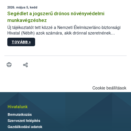
elvárt hatás kifejtéséhez a növényvédő szerek bizonyos
mennyiségének esetenként a kezelt terményeken is jelen kell
2026. május 5, kedd
lennie. Nem minden élelmiszer tartalmaz szermaradékot.
Segédlet a jogszerű drónos növényvédelmi
Azokban az élelmiszerekben is, melyekben kimutathatóak,
munkavégzéshez
általában csak nagyon kis mennyiségben vannak jelen, így nem
Új tájékoztatót tett közzé a Nemzeti Élelmiszerlánc-biztonsági
jelenthetnek kockázatot a fogyasztó egészségére nézve.
Hivatal (Nébih) azok számára, akik drónnal szeretnének
növényvédelmi vagy tápanyag-gazdálkodási tevékenységet
TOVÁBB >
végezni Magyarországon. Az összefoglaló részletesen
szerepelnek a jogszerű működéshez szükséges személyi,
műszaki és hatósági feltételek.
Cookie beállítások
Hivatalunk
Bemutatkozás
Szervezeti felépítés
Gazdálkodási adatok