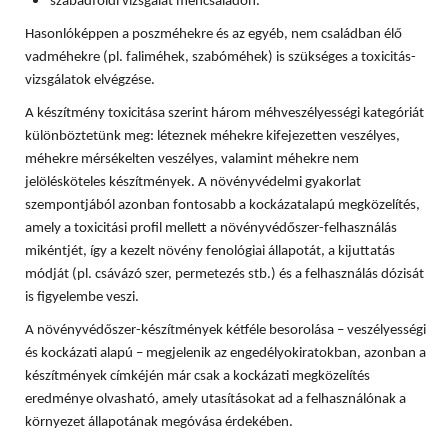
szabadföldi vizsgálat méhcsaládon.
Hasonlóképpen a poszméhekre és az egyéb, nem családban élő
vadméhekre (pl. faliméhek, szabóméhek) is szükséges a toxicitás-
vizsgálatok elvégzése.
A készítmény toxicitása szerint három méhveszélyességi kategóriát
különböztetünk meg: léteznek méhekre kifejezetten veszélyes,
méhekre mérsékelten veszélyes, valamint méhekre nem
jelölésköteles készítmények. A növényvédelmi gyakorlat
szempontjából azonban fontosabb a kockázatalapú megközelítés,
amely a toxicitási profil mellett a növényvédőszer-felhasználás
mikéntjét, így a kezelt növény fenológiai állapotát, a kijuttatás
módját (pl. csávázó szer, permetezés stb.) és a felhasználás dózisát
is figyelembe veszi.
A növényvédőszer-készítmények kétféle besorolása – veszélyességi
és kockázati alapú – megjelenik az engedélyokiratokban, azonban a
készítmények címkéjén már csak a kockázati megközelítés
eredménye olvasható, amely utasításokat ad a felhasználónak a
környezet állapotának megóvása érdekében.