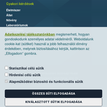
Gyakori kérdések
Élelmiszer
Állat
Növény
Laboratóriumok
Labor/Egyéb
Adatkezelési tájékoztatónkban
megismerheti, hogyan
gondoskodunk személyes adatai védelméről. Weboldalunk
cookie-kat (sütiket) használ a jobb felhasználói élmény
érdekében, melynek biztosításához kérjük, kattintson az
„Elfogadom” gombra.
Statisztikai célú sütik
Nemzeti Élelmiszerlánc-biztonsági Hivatal
Hirdetési célú sütik
Cím: 1024 Budapest, Keleti Károly utca. 24.
Alapműködést biztosító és funkcionális sütik
Levelezési cím: 1525 Budapest. Pf. 30.
ÖSSZES SÜTI ELFOGADÁSA
E-mail:
ugyfelszolgalat@nebih.gov.hu
Zöld szám: 06-80/263-244
KIVÁLASZTOTT SÜTIK ELFOGADÁSA
Telefon: 06-1/ 336-9000