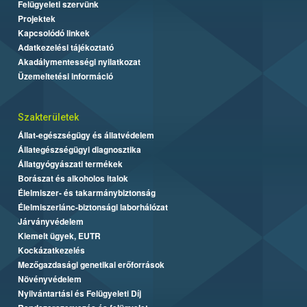
Felügyeleti szervünk
Projektek
Kapcsolódó linkek
Adatkezelési tájékoztató
Akadálymentességi nyilatkozat
Üzemeltetési információ
Szakterületek
Állat-egészségügy és állatvédelem
Állategészségügyi diagnosztika
Állatgyógyászati termékek
Borászat és alkoholos italok
Élelmiszer- és takarmánybiztonság
Élelmiszerlánc-biztonsági laborhálózat
Járványvédelem
Kiemelt ügyek, EUTR
Kockázatkezelés
Mezőgazdasági genetikai erőforrások
Növényvédelem
Nyilvántartási és Felügyeleti Díj