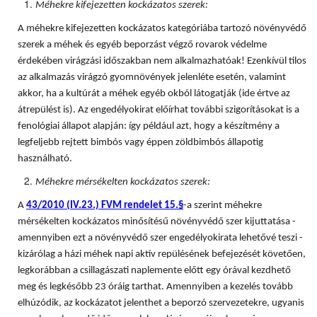
Méhekre kifejezetten kockázatos szerek:
A méhekre kifejezetten kockázatos kategóriába tartozó növényvédő
szerek a méhek és egyéb beporzást végző rovarok védelme
érdekében virágzási időszakban nem alkalmazhatóak! Ezenkívül tilos
az alkalmazás virágzó gyomnövények jelenléte esetén, valamint
akkor, ha a kultúrát a méhek egyéb okból látogatják (ide értve az
átrepülést is). Az engedélyokirat előírhat további szigorításokat is a
fenológiai állapot alapján: így például azt, hogy a készítmény a
legfeljebb rejtett bimbós vagy éppen zöldbimbós állapotig
használható.
Méhekre mérsékelten kockázatos szerek:
A
43/2010 (IV.23.) FVM rendelet 15.§
-a szerint méhekre
mérsékelten kockázatos minősítésű növényvédő szer kijuttatása -
amennyiben ezt a növényvédő szer engedélyokirata lehetővé teszi -
kizárólag a házi méhek napi aktív repülésének befejezését követően,
legkorábban a csillagászati naplemente előtt egy órával kezdhető
meg és legkésőbb 23 óráig tarthat. Amennyiben a kezelés tovább
elhúzódik, az kockázatot jelenthet a beporzó szervezetekre, ugyanis