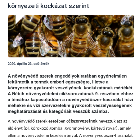
környezeti kockázat szerint
2020. április 23, csütörtök
A növényvédő szerek engedélyokiratában egyértelműen
feltüntetik a termék emberi egészségre, illetve a
környezetre gyakorolt veszélyének, kockázatának mértékét.
A Nébih növényvédelmi cikksorozatának 9. részében ehhez
a témához kapcsolódóan a növényvédőszer-használat házi
méhekre és vízi szervezetekre gyakorolt veszélyességének
meghatározását és kategóriáit vesszük számba.
A növényvédő szerek esetében
célszervezetnek
nevezzük azt az
élőlényt (pl. kórokozó gomba, gyomnövény, kártevő rovar), amely
ellen a növényvédelmi kezelés irányul. A növényvédőszer-használat