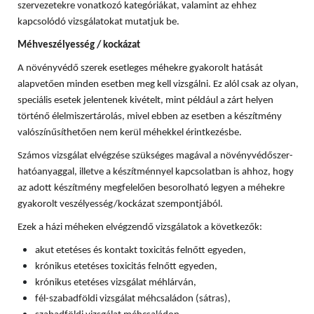
szervezetekre vonatkozó kategóriákat, valamint az ehhez
kapcsolódó vizsgálatokat mutatjuk be.
Méhveszélyesség / kockázat
A növényvédő szerek esetleges méhekre gyakorolt hatását
alapvetően minden esetben meg kell vizsgálni. Ez alól csak az olyan,
speciális esetek jelentenek kivételt, mint például a zárt helyen
történő élelmiszertárolás, mivel ebben az esetben a készítmény
valószínűsíthetően nem kerül méhekkel érintkezésbe.
Számos vizsgálat elvégzése szükséges magával a növényvédőszer-
hatóanyaggal, illetve a készítménnyel kapcsolatban is ahhoz, hogy
az adott készítmény megfelelően besorolható legyen a méhekre
gyakorolt veszélyesség/kockázat szempontjából.
Ezek a házi méheken elvégzendő vizsgálatok a következők:
akut etetéses és kontakt toxicitás felnőtt egyeden,
krónikus etetéses toxicitás felnőtt egyeden,
krónikus etetéses vizsgálat méhlárván,
fél-szabadföldi vizsgálat méhcsaládon (sátras),