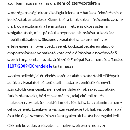
azonban hatással van az ún.
nem-célszervezetekre
is.
A mezőgazdasági ökotoxikológia feladata e hatások felmérése és a
kockázatok értékelése. Kiemelt cél a fajok sokszínűségének, azaz az
ún. biodiverzitásnak a fenntartása, illetve az ökoszisztéma-
szolgáltatások, mint például a beporzás biztosítása. A
kockázat
megállapításához szükséges vizsgálatokra, az eredmények
értékelésére, a növényvédő szerek kockázatbecslésen alapuló
csoportosítására vonatkozó kötelező előírásokat a növényvédő
szerek forgalomba hozataláról szóló Európai Parlament és a Tanács
1107/2009/EK rendelet
e
tartalmazza.
Az ökotoxikológiai értékelés során az alábbi szárazföldi élőlények
adják a vizsgálatok célterületeit: madarak, emlősök és egyéb
szárazföldi gerincesek, nem-cél ízeltlábúak (pl. ragadozó atkák,
fürkészdarazsak), házi és vadméhek, talajlakó mikro- és
makroszervezetek (pl. baktériumok, földigiliszta), valamint a nem-
cél növények. Ezenkívül a vízi szervezetekre (pl. hal, vízibolha, alga)
és a biológiai szennyvíztisztításra gyakorolt hatást is vizsgálni kell.
Cikkünk következő részében a méhveszélyességi és a vízi