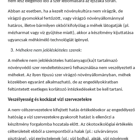
nem lesz elegendő idő a szer lebomlására az éjszaka során.
Abban az esetben, ha a kezelt növénykultúra nem virágzik, de
virágzó gyomokkal fertőzött, vagy virágzó növényállománnyal
határos, illetve bármilyen okból kifolyólag a méhek látogatják (pl.
mézharmat vagy víz gyűjtése miatt), akkor a készítmény kijuttatása
ugyancsak méhkímélő technológiát igényel.
Méhekre nem jelölésköteles szerek:
A méhekre nem jelölésköteles hatóanyago(ka)t tartalmazó
növényvédő szer rendeltetésszerű felhasználása nem veszélyezteti a
méheket. Az ilyen típusú szer virágzó növényállományban, méhek
közelében egyaránt alkalmazható, de az engedélyokiratban
feltüntetett esetleges korlátozó intézkedéseket be kell tartani.
Veszélyesség és kockázat vízi szervezetekre
A nem-célszervezetekre kifejtett hatás értékelésekor az engedélyező
hatóság a vízi szervezetekre gyakorolt hatást is ellenőrzi a
készítmény forgalomba hozatala előtt. Az ökotoxikológiai értékelés
célterületeit ebből a szempontból a halak (pl.: szivárványos
pisztráng), vízi gerinctelenek (pl.: vízi bolha), algák, vízi növények