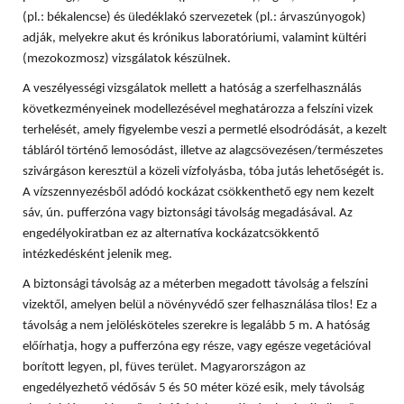
(pl.: békalencse) és üledéklakó szervezetek (pl.: árvaszúnyogok)
adják, melyekre akut és krónikus laboratóriumi, valamint kültéri
(mezokozmosz) vizsgálatok készülnek.
A veszélyességi vizsgálatok mellett a hatóság a szerfelhasználás
következményeinek modellezésével meghatározza a felszíni vizek
terhelését, amely figyelembe veszi a permetlé elsodródását, a kezelt
tábláról történő lemosódást, illetve az alagcsövezésen/természetes
szivárgáson keresztül a közeli vízfolyásba, tóba jutás lehetőségét is.
A vízszennyezésből adódó kockázat csökkenthető egy nem kezelt
sáv, ún. pufferzóna vagy biztonsági távolság megadásával. Az
engedélyokiratban ez az alternatíva kockázatcsökkentő
intézkedésként jelenik meg.
A biztonsági távolság az a méterben megadott távolság a felszíni
vizektől, amelyen belül a növényvédő szer felhasználása tilos! Ez a
távolság a nem jelölésköteles szerekre is legalább 5 m. A hatóság
előírhatja, hogy a pufferzóna egy része, vagy egésze vegetációval
borított legyen, pl, füves terület. Magyarországon az
engedélyezhető védősáv 5 és 50 méter közé esik, mely távolság