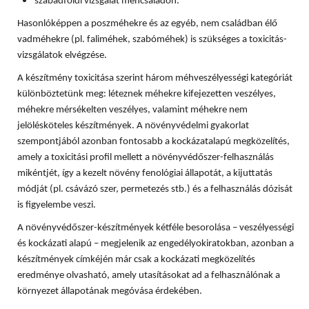
szabadföldi vizsgálat méhcsaládon.
Hasonlóképpen a poszméhekre és az egyéb, nem családban élő
vadméhekre (pl. faliméhek, szabóméhek) is szükséges a toxicitás-
vizsgálatok elvégzése.
A készítmény toxicitása szerint három méhveszélyességi kategóriát
különböztetünk meg: léteznek méhekre kifejezetten veszélyes,
méhekre mérsékelten veszélyes, valamint méhekre nem
jelölésköteles készítmények. A növényvédelmi gyakorlat
szempontjából azonban fontosabb a kockázatalapú megközelítés,
amely a toxicitási profil mellett a növényvédőszer-felhasználás
mikéntjét, így a kezelt növény fenológiai állapotát, a kijuttatás
módját (pl. csávázó szer, permetezés stb.) és a felhasználás dózisát
is figyelembe veszi.
A növényvédőszer-készítmények kétféle besorolása – veszélyességi
és kockázati alapú – megjelenik az engedélyokiratokban, azonban a
készítmények címkéjén már csak a kockázati megközelítés
eredménye olvasható, amely utasításokat ad a felhasználónak a
környezet állapotának megóvása érdekében.