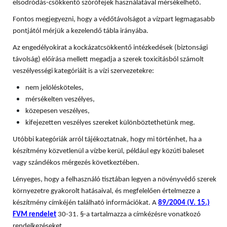
elsodródás-csökkentő szórófejek használatával mérsékelhető.
Fontos megjegyezni, hogy a védőtávolságot a vízpart legmagasabb
pontjától mérjük a kezelendő tábla irányába.
Az engedélyokirat a kockázatcsökkentő intézkedések (biztonsági
távolság) előírása mellett megadja a szerek toxicitásból számolt
veszélyességi kategóriáit is a vízi szervezetekre:
nem jelölésköteles,
mérsékelten veszélyes,
közepesen veszélyes,
kifejezetten veszélyes szereket különböztethetünk meg.
Utóbbi kategóriák arról tájékoztatnak, hogy mi történhet, ha a
készítmény közvetlenül a vízbe kerül, például egy közúti baleset
vagy szándékos mérgezés következtében.
Lényeges, hogy a felhasználó tisztában legyen a növényvédő szerek
környezetre gyakorolt hatásaival, és megfelelően értelmezze a
készítmény címkéjén található információkat. A
89/2004 (V. 15.)
FVM rendelet
30-31. §-a tartalmazza a címkézésre vonatkozó
rendelkezéseket.