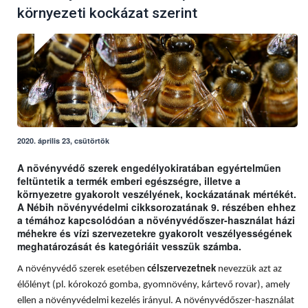
környezeti kockázat szerint
2020. április 23, csütörtök
A növényvédő szerek engedélyokiratában egyértelműen
feltüntetik a termék emberi egészségre, illetve a
környezetre gyakorolt veszélyének, kockázatának mértékét.
A Nébih növényvédelmi cikksorozatának 9. részében ehhez
a témához kapcsolódóan a növényvédőszer-használat házi
méhekre és vízi szervezetekre gyakorolt veszélyességének
meghatározását és kategóriáit vesszük számba.
A növényvédő szerek esetében
célszervezetnek
nevezzük azt az
élőlényt (pl. kórokozó gomba, gyomnövény, kártevő rovar), amely
ellen a növényvédelmi kezelés irányul. A növényvédőszer-használat