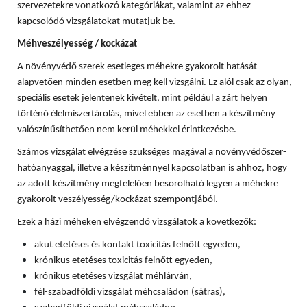
szervezetekre vonatkozó kategóriákat, valamint az ehhez
kapcsolódó vizsgálatokat mutatjuk be.
Méhveszélyesség / kockázat
A növényvédő szerek esetleges méhekre gyakorolt hatását
alapvetően minden esetben meg kell vizsgálni. Ez alól csak az olyan,
speciális esetek jelentenek kivételt, mint például a zárt helyen
történő élelmiszertárolás, mivel ebben az esetben a készítmény
valószínűsíthetően nem kerül méhekkel érintkezésbe.
Számos vizsgálat elvégzése szükséges magával a növényvédőszer-
hatóanyaggal, illetve a készítménnyel kapcsolatban is ahhoz, hogy
az adott készítmény megfelelően besorolható legyen a méhekre
gyakorolt veszélyesség/kockázat szempontjából.
Ezek a házi méheken elvégzendő vizsgálatok a következők:
akut etetéses és kontakt toxicitás felnőtt egyeden,
krónikus etetéses toxicitás felnőtt egyeden,
krónikus etetéses vizsgálat méhlárván,
fél-szabadföldi vizsgálat méhcsaládon (sátras),