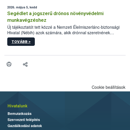
elvárt hatás kifejtéséhez a növényvédő szerek bizonyos
mennyiségének esetenként a kezelt terményeken is jelen kell
2026. május 5, kedd
lennie. Nem minden élelmiszer tartalmaz szermaradékot.
Segédlet a jogszerű drónos növényvédelmi
Azokban az élelmiszerekben is, melyekben kimutathatóak,
munkavégzéshez
általában csak nagyon kis mennyiségben vannak jelen, így nem
Új tájékoztatót tett közzé a Nemzeti Élelmiszerlánc-biztonsági
jelenthetnek kockázatot a fogyasztó egészségére nézve.
Hivatal (Nébih) azok számára, akik drónnal szeretnének
növényvédelmi vagy tápanyag-gazdálkodási tevékenységet
TOVÁBB >
végezni Magyarországon. Az összefoglaló részletesen
szerepelnek a jogszerű működéshez szükséges személyi,
műszaki és hatósági feltételek.
Cookie beállítások
Hivatalunk
Bemutatkozás
Szervezeti felépítés
Gazdálkodási adatok