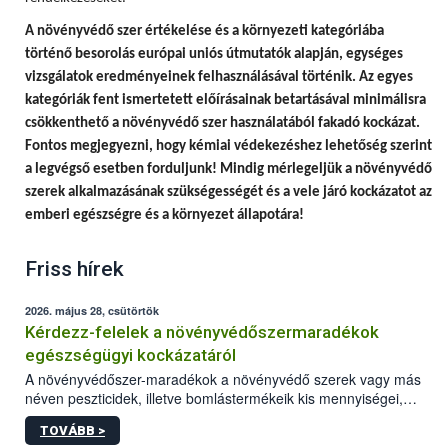
A
növényvédő szer értékelése és a környezeti kategóriába
történő besorolás európai uniós útmutatók alapján, egységes
vizsgálatok eredményeinek felhasználásával történik.
Az egyes
kategóriák fent ismertetett előírásainak betartásával minimálisra
csökkenthető a növényvédő szer használatából fakadó kockázat.
Fontos megjegyezni, hogy
kémiai védekezéshez lehetőség szerint
a legvégső esetben forduljunk! Mindig mérlegeljük a növényvédő
szerek alkalmazásának szükségességét és a vele járó kockázatot az
emberi egészségre és a környezet állapotára!
Friss hírek
2026. május 28, csütörtök
Kérdezz-felelek a növényvédőszermaradékok
egészségügyi kockázatáról
A növényvédőszer-maradékok a növényvédő szerek vagy más
néven peszticidek, illetve bomlástermékeik kis mennyiségei,
melyek a terményekben vagy azok felületén a betakarítást,
TOVÁBB >
szüretelést, illetve tárolást követően is megmaradhatnak. Az