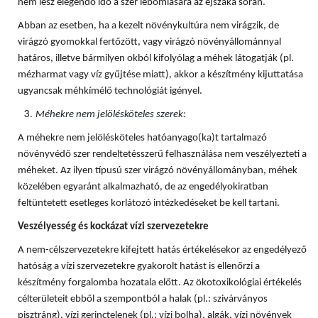
nem lesz elegendő idő a szer lebomlására az éjszaka során.
Abban az esetben, ha a kezelt növénykultúra nem virágzik, de
virágzó gyomokkal fertőzött, vagy virágzó növényállománnyal
határos, illetve bármilyen okból kifolyólag a méhek látogatják (pl.
mézharmat vagy víz gyűjtése miatt), akkor a készítmény kijuttatása
ugyancsak méhkímélő technológiát igényel.
Méhekre nem jelölésköteles szerek:
A méhekre nem jelölésköteles hatóanyago(ka)t tartalmazó
növényvédő szer rendeltetésszerű felhasználása nem veszélyezteti a
méheket. Az ilyen típusú szer virágzó növényállományban, méhek
közelében egyaránt alkalmazható, de az engedélyokiratban
feltüntetett esetleges korlátozó intézkedéseket be kell tartani.
Veszélyesség és kockázat vízi szervezetekre
A nem-célszervezetekre kifejtett hatás értékelésekor az engedélyező
hatóság a vízi szervezetekre gyakorolt hatást is ellenőrzi a
készítmény forgalomba hozatala előtt. Az ökotoxikológiai értékelés
célterületeit ebből a szempontból a halak (pl.: szivárványos
pisztráng), vízi gerinctelenek (pl.: vízi bolha), algák, vízi növények