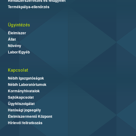
Rendszerszervezés és felügyelet
Termékpálya-ellenőrzés
Ügyintézés
Élelmiszer
Állat
Növény
Labor/Egyéb
Kapcsolat
Nébih Igazgatóságok
Nébih Laboratóriumok
Kormányhivatalok
Sajtókapcsolat
Ügyfélszolgálat
Hatósági jogsegély
Élelmiszermentő Központ
Hírlevél feliratkozás