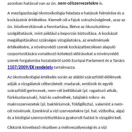
azonban hatással van az ún.
nem-célszervezetekre
is.
A mezőgazdasági ökotoxikológia feladata e hatások felmérése és a
kockázatok értékelése. Kiemelt cél a fajok sokszínűségének, azaz az
ún. biodiverzitásnak a fenntartása, illetve az ökoszisztéma-
szolgáltatások, mint például a beporzás biztosítása. A
kockázat
megállapításához szükséges vizsgálatokra, az eredmények
értékelésére, a növényvédő szerek kockázatbecslésen alapuló
csoportosítására vonatkozó kötelező előírásokat a növényvédő
szerek forgalomba hozataláról szóló Európai Parlament és a Tanács
1107/2009/EK rendelet
e
tartalmazza.
Az ökotoxikológiai értékelés során az alábbi szárazföldi élőlények
adják a vizsgálatok célterületeit: madarak, emlősök és egyéb
szárazföldi gerincesek, nem-cél ízeltlábúak (pl. ragadozó atkák,
fürkészdarazsak), házi és vadméhek, talajlakó mikro- és
makroszervezetek (pl. baktériumok, földigiliszta), valamint a nem-
cél növények. Ezenkívül a vízi szervezetekre (pl. hal, vízibolha, alga)
és a biológiai szennyvíztisztításra gyakorolt hatást is vizsgálni kell.
Cikkünk következő részében a méhveszélyességi és a vízi