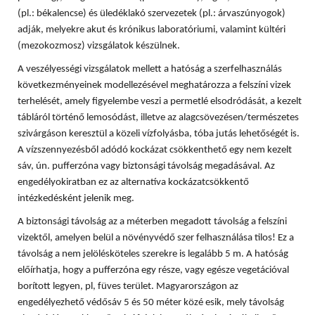
(pl.: békalencse) és üledéklakó szervezetek (pl.: árvaszúnyogok)
adják, melyekre akut és krónikus laboratóriumi, valamint kültéri
(mezokozmosz) vizsgálatok készülnek.
A veszélyességi vizsgálatok mellett a hatóság a szerfelhasználás
következményeinek modellezésével meghatározza a felszíni vizek
terhelését, amely figyelembe veszi a permetlé elsodródását, a kezelt
tábláról történő lemosódást, illetve az alagcsövezésen/természetes
szivárgáson keresztül a közeli vízfolyásba, tóba jutás lehetőségét is.
A vízszennyezésből adódó kockázat csökkenthető egy nem kezelt
sáv, ún. pufferzóna vagy biztonsági távolság megadásával. Az
engedélyokiratban ez az alternatíva kockázatcsökkentő
intézkedésként jelenik meg.
A biztonsági távolság az a méterben megadott távolság a felszíni
vizektől, amelyen belül a növényvédő szer felhasználása tilos! Ez a
távolság a nem jelölésköteles szerekre is legalább 5 m. A hatóság
előírhatja, hogy a pufferzóna egy része, vagy egésze vegetációval
borított legyen, pl, füves terület. Magyarországon az
engedélyezhető védősáv 5 és 50 méter közé esik, mely távolság