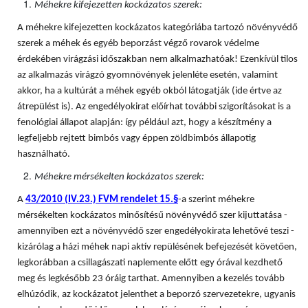
Méhekre kifejezetten kockázatos szerek:
A méhekre kifejezetten kockázatos kategóriába tartozó növényvédő
szerek a méhek és egyéb beporzást végző rovarok védelme
érdekében virágzási időszakban nem alkalmazhatóak! Ezenkívül tilos
az alkalmazás virágzó gyomnövények jelenléte esetén, valamint
akkor, ha a kultúrát a méhek egyéb okból látogatják (ide értve az
átrepülést is). Az engedélyokirat előírhat további szigorításokat is a
fenológiai állapot alapján: így például azt, hogy a készítmény a
legfeljebb rejtett bimbós vagy éppen zöldbimbós állapotig
használható.
Méhekre mérsékelten kockázatos szerek:
A
43/2010 (IV.23.) FVM rendelet 15.§
-a szerint méhekre
mérsékelten kockázatos minősítésű növényvédő szer kijuttatása -
amennyiben ezt a növényvédő szer engedélyokirata lehetővé teszi -
kizárólag a házi méhek napi aktív repülésének befejezését követően,
legkorábban a csillagászati naplemente előtt egy órával kezdhető
meg és legkésőbb 23 óráig tarthat. Amennyiben a kezelés tovább
elhúzódik, az kockázatot jelenthet a beporzó szervezetekre, ugyanis