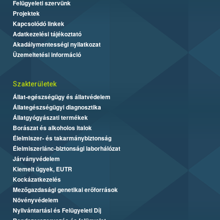
Felügyeleti szervünk
Projektek
Kapcsolódó linkek
Adatkezelési tájékoztató
Akadálymentességi nyilatkozat
Üzemeltetési információ
Szakterületek
Állat-egészségügy és állatvédelem
Állategészségügyi diagnosztika
Állatgyógyászati termékek
Borászat és alkoholos italok
Élelmiszer- és takarmánybiztonság
Élelmiszerlánc-biztonsági laborhálózat
Járványvédelem
Kiemelt ügyek, EUTR
Kockázatkezelés
Mezőgazdasági genetikai erőforrások
Növényvédelem
Nyilvántartási és Felügyeleti Díj