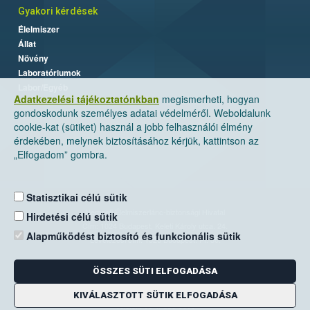
Gyakori kérdések
Élelmiszer
Állat
Növény
Laboratóriumok
Labor/Egyéb
Adatkezelési tájékoztatónkban
megismerheti, hogyan
gondoskodunk személyes adatai védelméről. Weboldalunk
cookie-kat (sütiket) használ a jobb felhasználói élmény
érdekében, melynek biztosításához kérjük, kattintson az
„Elfogadom” gombra.
Statisztikai célú sütik
Nemzeti Élelmiszerlánc-biztonsági Hivatal
Hirdetési célú sütik
Cím: 1024 Budapest, Keleti Károly utca. 24.
Alapműködést biztosító és funkcionális sütik
Levelezési cím: 1525 Budapest. Pf. 30.
ÖSSZES SÜTI ELFOGADÁSA
E-mail:
ugyfelszolgalat@nebih.gov.hu
Zöld szám: 06-80/263-244
KIVÁLASZTOTT SÜTIK ELFOGADÁSA
Telefon: 06-1/ 336-9000