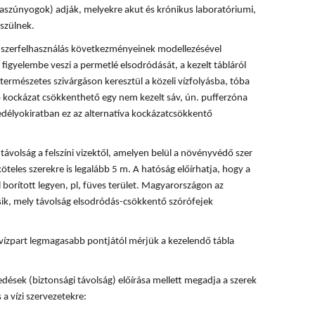
rvaszúnyogok) adják, melyekre akut és krónikus laboratóriumi,
szülnek.
 a szerfelhasználás következményeinek modellezésével
 figyelembe veszi a permetlé elsodródását, a kezelt tábláról
természetes szivárgáson keresztül a közeli vízfolyásba, tóba
ó kockázat csökkenthető egy nem kezelt sáv, ún. pufferzóna
délyokiratban ez az alternatíva kockázatcsökkentő
ávolság a felszíni vizektől, amelyen belül a növényvédő szer
köteles szerekre is legalább 5 m. A hatóság előírhatja, hogy a
 borított legyen, pl, füves terület. Magyarországon az
ik, mely távolság elsodródás-csökkentő szórófejek
vízpart legmagasabb pontjától mérjük a kezelendő tábla
dések (biztonsági távolság) előírása mellett megadja a szerek
 a vízi szervezetekre: