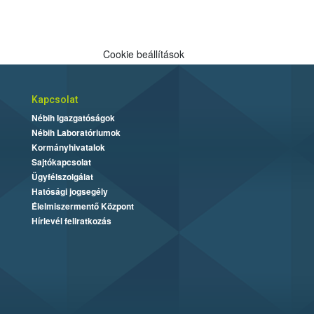
Cookie beállítások
Kapcsolat
Nébih Igazgatóságok
Nébih Laboratóriumok
Kormányhivatalok
Sajtókapcsolat
Ügyfélszolgálat
Hatósági jogsegély
Élelmiszermentő Központ
Hírlevél feliratkozás