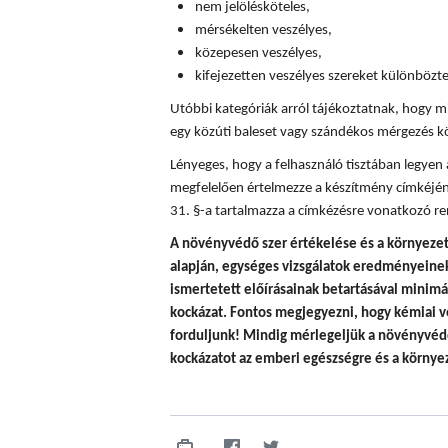
nem jelölésköteles,
mérsékelten veszélyes,
közepesen veszélyes,
kifejezetten veszélyes szereket különböz
Utóbbi kategóriák arról tájékoztatnak, hogy mi
egy közúti baleset vagy szándékos mérgezés k
Lényeges, hogy a felhasználó tisztában legyen
megfelelően értelmezze a készítmény címkéjén
31. §-a tartalmazza a címkézésre vonatkozó re
A
növényvédő szer értékelése és a környezet
alapján, egységes vizsgálatok eredményeinek 
ismertetett előírásainak betartásával minim
kockázat. Fontos megjegyezni, hogy
kémiai v
forduljunk! Mindig mérlegeljük a növényvédő
kockázatot az emberi egészségre és a környez