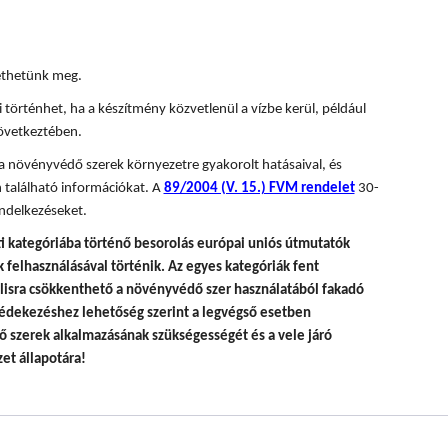
tethetünk meg.
 történhet, ha a készítmény közvetlenül a vízbe kerül, például
övetkeztében.
 a növényvédő szerek környezetre gyakorolt hatásaival, és
 található információkat. A
89/2004 (V. 15.) FVM rendelet
30-
ndelkezéseket.
i kategóriába történő besorolás európai uniós útmutatók
felhasználásával történik.
Az egyes kategóriák fent
álisra csökkenthető a növényvédő szer használatából fakadó
édekezéshez lehetőség szerint a legvégső esetben
 szerek alkalmazásának szükségességét és a vele járó
et állapotára!