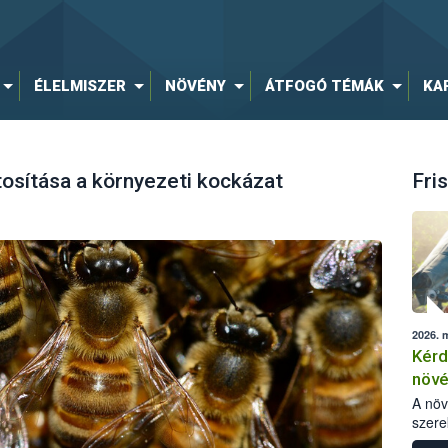
ÉLELMISZER
NÖVÉNY
ÁTFOGÓ TÉMÁK
KA
osítása a környezeti kockázat
Fris
2026. 
Kérd
növ
egés
A nö
szere
bomlá