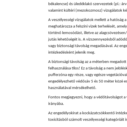
békalencse) és üledéklakó szervezetek (pl.: á
valamint kültéri (mezokozmosz) vizsgálatok ké
A veszélyességi vizsgálatok mellett a hatóság
meghatározza a felszíni vizek terhelését, amely
történő lemosódást, illetve az alagcsövezésen/
jutás lehetőségét is. A vízszennyezésből adód
vagy biztonsági távolság megadásával. Az enge
intézkedésként jelenik meg.
A biztonsági távolság az a méterben megadott t
felhasználása tilos! Ez a távolság a nem jelölés
pufferzóna egy része, vagy egésze vegetációval
engedélyezhető védősáv 5 és 50 méter közé es
használatával mérsékelhető.
Fontos megjegyezni, hogy a védőtávolságot a 
irányába.
Az engedélyokirat a kockázatcsökkentő intézke
toxicitásból számolt veszélyességi kategóriáit is