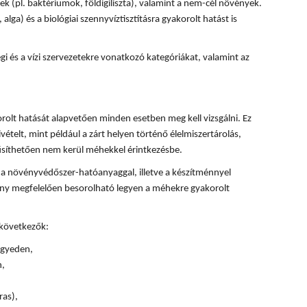
k (pl. baktériumok, földigiliszta), valamint a nem-cél növények.
, alga) és a biológiai szennyvíztisztításra gyakorolt hatást is
 és a vízi szervezetekre vonatkozó kategóriákat, valamint az
olt hatását alapvetően minden esetben meg kell vizsgálni. Ez
ivételt, mint például a zárt helyen történő élelmiszertárolás,
űsíthetően nem kerül méhekkel érintkezésbe.
 a növényvédőszer-hatóanyaggal, illetve a készítménnyel
ény megfelelően besorolható legyen a méhekre gyakorolt
 következők:
 egyeden,
n,
ras),