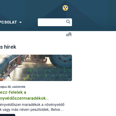
PCSOLAT
s hírek
május 28, csütörtök
ezz-felelek a
ényvédőszermaradékok
zségügyi kockázatáról
vényvédőszer-maradékok a növényvédő
k vagy más néven peszticidek, illetve
stermékeik kis mennyiségei, melyek a