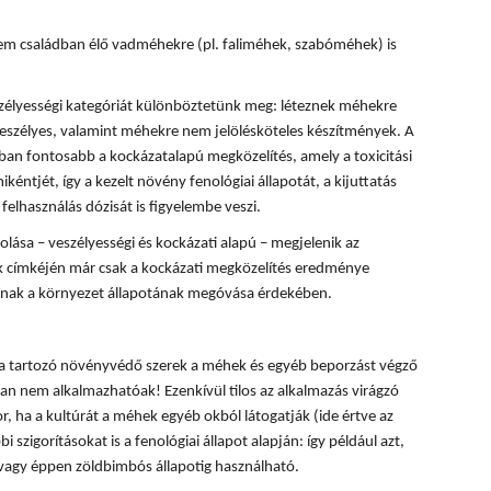
m családban élő vadméhekre (pl. faliméhek, szabóméhek) is
zélyességi kategóriát különböztetünk meg: léteznek méhekre
eszélyes, valamint méhekre nem jelölésköteles készítmények. A
n fontosabb a kockázatalapú megközelítés, amely a toxicitási
kéntjét, így a kezelt növény fenológiai állapotát, a kijuttatás
felhasználás dózisát is figyelembe veszi.
ása – veszélyességi és kockázati alapú – megjelenik az
 címkéjén már csak a kockázati megközelítés eredménye
lónak a környezet állapotának megóvása érdekében.
ba tartozó növényvédő szerek a méhek és egyéb beporzást végző
n nem alkalmazhatóak! Ezenkívül tilos az alkalmazás virágzó
, ha a kultúrát a méhek egyéb okból látogatják (ide értve az
i szigorításokat is a fenológiai állapot alapján: így például azt,
 vagy éppen zöldbimbós állapotig használható.