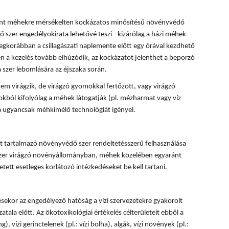
rint méhekre mérsékelten kockázatos minősítésű növényvédő
 szer engedélyokirata lehetővé teszi - kizárólag a házi méhek
egkorábban a csillagászati naplemente előtt egy órával kezdhető
 a kezelés tovább elhúzódik, az kockázatot jelenthet a beporzó
 szer lebomlására az éjszaka során.
em virágzik, de virágzó gyomokkal fertőzött, vagy virágzó
okból kifolyólag a méhek látogatják (pl. mézharmat vagy víz
sa ugyancsak méhkímélő technológiát igényel.
 tartalmazó növényvédő szer rendeltetésszerű felhasználása
 szer virágzó növényállományban, méhek közelében egyaránt
tett esetleges korlátozó intézkedéseket be kell tartani.
ésekor az engedélyező hatóság a vízi szervezetekre gyakorolt
tala előtt. Az ökotoxikológiai értékelés célterületeit ebből a
, vízi gerinctelenek (pl.: vízi bolha), algák, vízi növények (pl.: