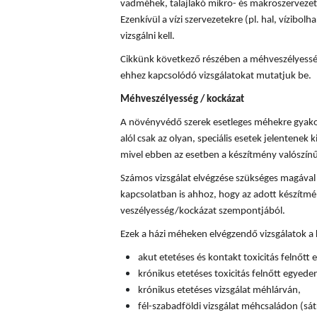
vadméhek, talajlakó mikro- és makroszervezete
Ezenkívül a vízi szervezetekre (pl. hal, vízibolha
vizsgálni kell.
Cikkünk következő részében a méhveszélyességi
ehhez kapcsolódó vizsgálatokat mutatjuk be.
Méhveszélyesség / kockázat
A növényvédő szerek esetleges méhekre gyakor
alól csak az olyan, speciális esetek jelentenek k
mivel ebben az esetben a készítmény valószín
Számos vizsgálat elvégzése szükséges magával
kapcsolatban is ahhoz, hogy az adott készítm
veszélyesség/kockázat szempontjából.
Ezek a házi méheken elvégzendő vizsgálatok a
akut etetéses és kontakt toxicitás felnőtt
krónikus etetéses toxicitás felnőtt egyede
krónikus etetéses vizsgálat méhlárván,
fél-szabadföldi vizsgálat méhcsaládon (sát