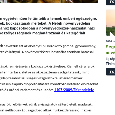
TO
termé
szüret
megma
növén
 egyértelműen feltüntetik a termék emberi egészségre,
esete
ének, kockázatának mértékét. A Nébih növényvédelmi
lenni
émához kapcsolódóan a növényvédőszer-használat házi
szerm
 veszélyességének meghatározását és kategóriáit
melye
2026. 
kis m
Segé
ek
nevezzük azt az élőlényt (pl. kórokozó gomba, gyomnövény,
jelen
nézve
növé
ezelés irányul. A növényvédőszer-használat azonban hatással
Új tá
Élelm
sok felmérése és a kockázatok értékelése. Kiemelt cél a fajok
számá
TO
a fenntartása, illetve az ökoszisztéma-szolgáltatások, mint
növén
tevék
állapításához szükséges vizsgálatokra, az eredmények
össze
slésen alapuló csoportosítására vonatkozó kötelező előírásokat
működ
zóló Európai Parlament és a Tanács
1107/2009/EK rendelet
e
hatósá
árazföldi élőlények adják a vizsgálatok célterületeit: madarak,
él ízeltlábúak (pl. ragadozó atkák, fürkészdarazsak), házi és