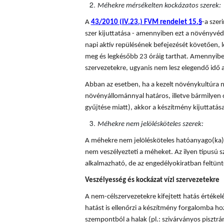
Méhekre mérsékelten kockázatos szerek:
A
43/2010 (IV.23.) FVM rendelet 15.§
-a sze
szer kijuttatása - amennyiben ezt a növényvédő
napi aktív repülésének befejezését követően, l
meg és legkésőbb 23 óráig tarthat. Amennyiben
szervezetekre, ugyanis nem lesz elegendő idő a
Abban az esetben, ha a kezelt növénykultúra n
növényállománnyal határos, illetve bármilyen 
gyűjtése miatt), akkor a készítmény kijuttatá
Méhekre nem jelölésköteles szerek:
A méhekre nem jelölésköteles hatóanyago(ka)t
nem veszélyezteti a méheket. Az ilyen típusú
alkalmazható, de az engedélyokiratban feltünte
Veszélyesség és kockázat vízi szervezetekre
A nem-célszervezetekre kifejtett hatás értékel
hatást is ellenőrzi a készítmény forgalomba hoza
szempontból a halak (pl.: szivárványos pisztráng)