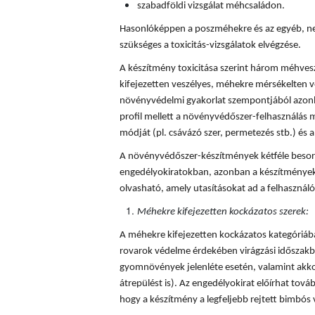
szabadföldi vizsgálat méhcsaládon.
Hasonlóképpen a poszméhekre és az egyéb, ne
szükséges a toxicitás-vizsgálatok elvégzése.
A készítmény toxicitása szerint három méhves
kifejezetten veszélyes, méhekre mérsékelten v
növényvédelmi gyakorlat szempontjából azonba
profil mellett a növényvédőszer-felhasználás mi
módját (pl. csávázó szer, permetezés stb.) és a 
A növényvédőszer-készítmények kétféle besorol
engedélyokiratokban, azonban a készítmények
olvasható, amely utasításokat ad a felhaszná
Méhekre kifejezetten kockázatos szerek:
A méhekre kifejezetten kockázatos kategóriá
rovarok védelme érdekében virágzási időszakba
gyomnövények jelenléte esetén, valamint akkor
átrepülést is). Az engedélyokirat előírhat tovább
hogy a készítmény a legfeljebb rejtett bimbós