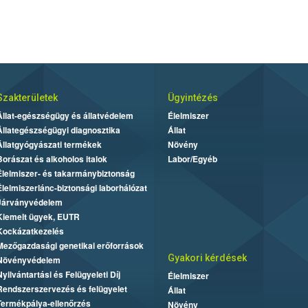
Szakterületek
Ügyintézés
Állat-egészségügy és állatvédelem
Élelmiszer
Állategészségügyi diagnosztika
Állat
Állatgyógyászati termékek
Növény
Borászat és alkoholos italok
Labor/Egyéb
Élelmiszer- és takarmánybiztonság
Élelmiszerlánc-biztonsági laborhálózat
Járványvédelem
Kiemelt ügyek, EUTR
Kockázatkezelés
Mezőgazdasági genetikai erőforrások
Gyakori kérdések
Növényvédelem
Nyilvántartási és Felügyeleti Díj
Élelmiszer
Rendszerszervezés és felügyelet
Állat
Termékpálya-ellenőrzés
Növény