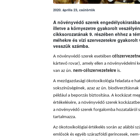
2020. április 23, csütörtök
A növényvédő szerek engedélyokiratában
illetve a környezetre gyakorolt veszély
cikksorozatának 9. részében ehhez a t
méhekre és vízi szervezetekre gyakorolt
vesszük számba.
A növényvédő szerek esetében
célszervezetn
kártevő rovar), amely ellen a növényvédelmi k
van az ún.
nem-célszervezetekre
is.
A mezőgazdasági ökotoxikológia feladata e hatá
sokszínűségének, azaz az ún. biodiverzitásnak 
például a beporzás biztosítása. A
kockázat meg
értékelésére, a növényvédő szerek kockázatbec
a növényvédő szerek forgalomba hozataláról s
tartalmazza.
Az ökotoxikológiai értékelés során az alábbi sz
emlősök és egyéb szárazföldi gerincesek, nem-c