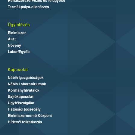
Rendszerszervezés és felügyelet
Termékpálya-ellenőrzés
Ügyintézés
Élelmiszer
Állat
Növény
Labor/Egyéb
Kapcsolat
Nébih Igazgatóságok
Nébih Laboratóriumok
Kormányhivatalok
Sajtókapcsolat
Ügyfélszolgálat
Hatósági jogsegély
Élelmiszermentő Központ
Hírlevél feliratkozás