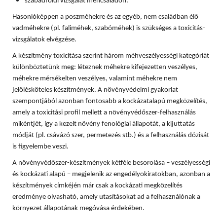
szabadföldi vizsgálat méhcsaládon.
Hasonlóképpen a poszméhekre és az egyéb, nem családban élő
vadméhekre (pl. faliméhek, szabóméhek) is szükséges a toxicitás-
vizsgálatok elvégzése.
A készítmény toxicitása szerint három méhveszélyességi kategóriát
különböztetünk meg: léteznek méhekre kifejezetten veszélyes,
méhekre mérsékelten veszélyes, valamint méhekre nem
jelölésköteles készítmények. A növényvédelmi gyakorlat
szempontjából azonban fontosabb a kockázatalapú megközelítés,
amely a toxicitási profil mellett a növényvédőszer-felhasználás
mikéntjét, így a kezelt növény fenológiai állapotát, a kijuttatás
módját (pl. csávázó szer, permetezés stb.) és a felhasználás dózisát
is figyelembe veszi.
A növényvédőszer-készítmények kétféle besorolása – veszélyességi
és kockázati alapú – megjelenik az engedélyokiratokban, azonban a
készítmények címkéjén már csak a kockázati megközelítés
eredménye olvasható, amely utasításokat ad a felhasználónak a
környezet állapotának megóvása érdekében.