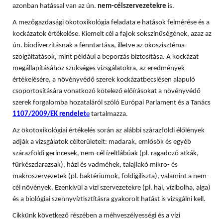
azonban hatással van az ún.
nem-célszervezetekre
is.
A mezőgazdasági ökotoxikológia feladata e hatások felmérése és a
kockázatok értékelése. Kiemelt cél a fajok sokszínűségének, azaz az
ún. biodiverzitásnak a fenntartása, illetve az ökoszisztéma-
szolgáltatások, mint például a beporzás biztosítása. A
kockázat
megállapításához szükséges vizsgálatokra, az eredmények
értékelésére, a növényvédő szerek kockázatbecslésen alapuló
csoportosítására vonatkozó kötelező előírásokat a növényvédő
szerek forgalomba hozataláról szóló Európai Parlament és a Tanács
1107/2009/EK rendelet
e
tartalmazza.
Az ökotoxikológiai értékelés során az alábbi szárazföldi élőlények
adják a vizsgálatok célterületeit: madarak, emlősök és egyéb
szárazföldi gerincesek, nem-cél ízeltlábúak (pl. ragadozó atkák,
fürkészdarazsak), házi és vadméhek, talajlakó mikro- és
makroszervezetek (pl. baktériumok, földigiliszta), valamint a nem-
cél növények. Ezenkívül a vízi szervezetekre (pl. hal, vízibolha, alga)
és a biológiai szennyvíztisztításra gyakorolt hatást is vizsgálni kell.
Cikkünk következő részében a méhveszélyességi és a vízi