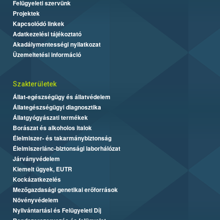
Felügyeleti szervünk
Projektek
Kapcsolódó linkek
Adatkezelési tájékoztató
Akadálymentességi nyilatkozat
Üzemeltetési információ
Szakterületek
Állat-egészségügy és állatvédelem
Állategészségügyi diagnosztika
Állatgyógyászati termékek
Borászat és alkoholos italok
Élelmiszer- és takarmánybiztonság
Élelmiszerlánc-biztonsági laborhálózat
Járványvédelem
Kiemelt ügyek, EUTR
Kockázatkezelés
Mezőgazdasági genetikai erőforrások
Növényvédelem
Nyilvántartási és Felügyeleti Díj