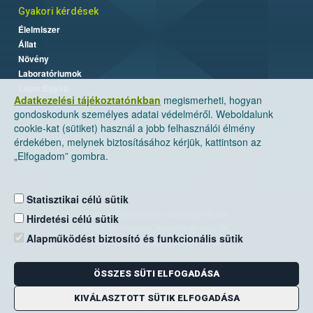
Gyakori kérdések
Élelmiszer
Állat
Növény
Laboratóriumok
Labor/Egyéb
Adatkezelési tájékoztatónkban
megismerheti, hogyan
gondoskodunk személyes adatai védelméről. Weboldalunk
cookie-kat (sütiket) használ a jobb felhasználói élmény
érdekében, melynek biztosításához kérjük, kattintson az
„Elfogadom” gombra.
Statisztikai célú sütik
Nemzeti Élelmiszerlánc-biztonsági Hivatal
Hirdetési célú sütik
Cím: 1024 Budapest, Keleti Károly utca. 24.
Alapműködést biztosító és funkcionális sütik
Levelezési cím: 1525 Budapest. Pf. 30.
ÖSSZES SÜTI ELFOGADÁSA
E-mail:
ugyfelszolgalat@nebih.gov.hu
Zöld szám: 06-80/263-244
KIVÁLASZTOTT SÜTIK ELFOGADÁSA
Telefon: 06-1/ 336-9000