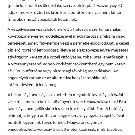
(pl.: békalencse) és üledéklakó szervezetek (pl.: árvaszúnyogok)
adják, melyekre akut és krónikus laboratóriumi, valamint kültéri
(mezokozmosz) vizsgálatok készülnek.
A veszélyességi vizsgálatok mellett a hatóság a szerfelhasználás
következményeinek modellezésével meghatározza a felszíni vizek
terhelését, amely figyelembe veszi a permetlé elsodródását, a kezelt
tábláról történő lemosódást, illetve az alagcsövezésen/természetes
szivárgáson keresztül a közeli vízfolyásba, tóba jutás lehetőségét is.
A vízszennyezésből adódó kockázat csökkenthető egy nem kezelt
sáv, ún. pufferzóna vagy biztonsági távolság megadásával. Az
engedélyokiratban ez az alternatíva kockázatcsökkentő
intézkedésként jelenik meg.
A biztonsági távolság az a méterben megadott távolság a felszíni
vizektől, amelyen belül a növényvédő szer felhasználása tilos! Ez a
távolság a nem jelölésköteles szerekre is legalább 5 m. A hatóság
előírhatja, hogy a pufferzóna egy része, vagy egésze vegetációval
borított legyen, pl, füves terület. Magyarországon az
engedélyezhető védősáv 5 és 50 méter közé esik, mely távolság