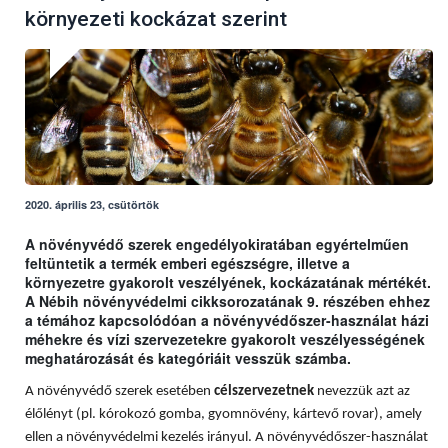
környezeti kockázat szerint
2020. április 23, csütörtök
A növényvédő szerek engedélyokiratában egyértelműen
feltüntetik a termék emberi egészségre, illetve a
környezetre gyakorolt veszélyének, kockázatának mértékét.
A Nébih növényvédelmi cikksorozatának 9. részében ehhez
a témához kapcsolódóan a növényvédőszer-használat házi
méhekre és vízi szervezetekre gyakorolt veszélyességének
meghatározását és kategóriáit vesszük számba.
A növényvédő szerek esetében
célszervezetnek
nevezzük azt az
élőlényt (pl. kórokozó gomba, gyomnövény, kártevő rovar), amely
ellen a növényvédelmi kezelés irányul. A növényvédőszer-használat