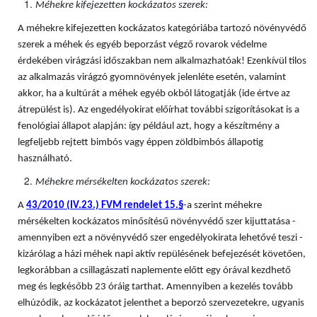
Méhekre kifejezetten kockázatos szerek:
A méhekre kifejezetten kockázatos kategóriába tartozó növényvédő
szerek a méhek és egyéb beporzást végző rovarok védelme
érdekében virágzási időszakban nem alkalmazhatóak! Ezenkívül tilos
az alkalmazás virágzó gyomnövények jelenléte esetén, valamint
akkor, ha a kultúrát a méhek egyéb okból látogatják (ide értve az
átrepülést is). Az engedélyokirat előírhat további szigorításokat is a
fenológiai állapot alapján: így például azt, hogy a készítmény a
legfeljebb rejtett bimbós vagy éppen zöldbimbós állapotig
használható.
Méhekre mérsékelten kockázatos szerek:
A
43/2010 (IV.23.) FVM rendelet 15.§
-a szerint méhekre
mérsékelten kockázatos minősítésű növényvédő szer kijuttatása -
amennyiben ezt a növényvédő szer engedélyokirata lehetővé teszi -
kizárólag a házi méhek napi aktív repülésének befejezését követően,
legkorábban a csillagászati naplemente előtt egy órával kezdhető
meg és legkésőbb 23 óráig tarthat. Amennyiben a kezelés tovább
elhúzódik, az kockázatot jelenthet a beporzó szervezetekre, ugyanis