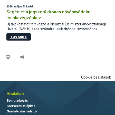
elvárt hatás kifejtéséhez a növényvédő szerek bizonyos
mennyiségének esetenként a kezelt terményeken is jelen kell
2026. május 5, kedd
lennie. Nem minden élelmiszer tartalmaz szermaradékot.
Segédlet a jogszerű drónos növényvédelmi
Azokban az élelmiszerekben is, melyekben kimutathatóak,
munkavégzéshez
általában csak nagyon kis mennyiségben vannak jelen, így nem
Új tájékoztatót tett közzé a Nemzeti Élelmiszerlánc-biztonsági
jelenthetnek kockázatot a fogyasztó egészségére nézve.
Hivatal (Nébih) azok számára, akik drónnal szeretnének
növényvédelmi vagy tápanyag-gazdálkodási tevékenységet
TOVÁBB >
végezni Magyarországon. Az összefoglaló részletesen
szerepelnek a jogszerű működéshez szükséges személyi,
műszaki és hatósági feltételek.
Cookie beállítások
Hivatalunk
Bemutatkozás
Szervezeti felépítés
Gazdálkodási adatok