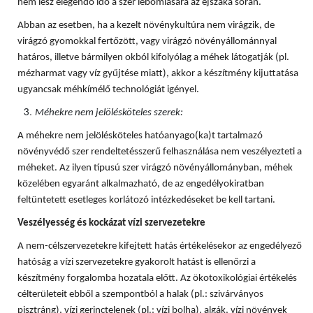
nem lesz elegendő idő a szer lebomlására az éjszaka során.
Abban az esetben, ha a kezelt növénykultúra nem virágzik, de
virágzó gyomokkal fertőzött, vagy virágzó növényállománnyal
határos, illetve bármilyen okból kifolyólag a méhek látogatják (pl.
mézharmat vagy víz gyűjtése miatt), akkor a készítmény kijuttatása
ugyancsak méhkímélő technológiát igényel.
Méhekre nem jelölésköteles szerek:
A méhekre nem jelölésköteles hatóanyago(ka)t tartalmazó
növényvédő szer rendeltetésszerű felhasználása nem veszélyezteti a
méheket. Az ilyen típusú szer virágzó növényállományban, méhek
közelében egyaránt alkalmazható, de az engedélyokiratban
feltüntetett esetleges korlátozó intézkedéseket be kell tartani.
Veszélyesség és kockázat vízi szervezetekre
A nem-célszervezetekre kifejtett hatás értékelésekor az engedélyező
hatóság a vízi szervezetekre gyakorolt hatást is ellenőrzi a
készítmény forgalomba hozatala előtt. Az ökotoxikológiai értékelés
célterületeit ebből a szempontból a halak (pl.: szivárványos
pisztráng), vízi gerinctelenek (pl.: vízi bolha), algák, vízi növények