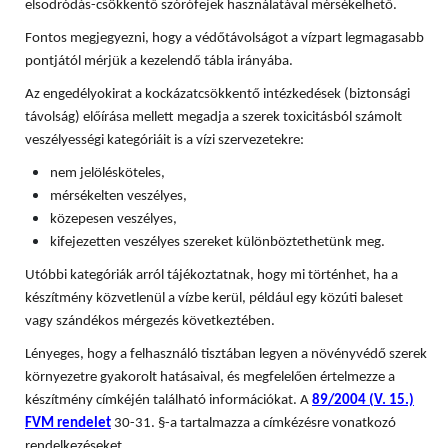
elsodródás-csökkentő szórófejek használatával mérsékelhető.
Fontos megjegyezni, hogy a védőtávolságot a vízpart legmagasabb
pontjától mérjük a kezelendő tábla irányába.
Az engedélyokirat a kockázatcsökkentő intézkedések (biztonsági
távolság) előírása mellett megadja a szerek toxicitásból számolt
veszélyességi kategóriáit is a vízi szervezetekre:
nem jelölésköteles,
mérsékelten veszélyes,
közepesen veszélyes,
kifejezetten veszélyes szereket különböztethetünk meg.
Utóbbi kategóriák arról tájékoztatnak, hogy mi történhet, ha a
készítmény közvetlenül a vízbe kerül, például egy közúti baleset
vagy szándékos mérgezés következtében.
Lényeges, hogy a felhasználó tisztában legyen a növényvédő szerek
környezetre gyakorolt hatásaival, és megfelelően értelmezze a
készítmény címkéjén található információkat. A
89/2004 (V. 15.)
FVM rendelet
30-31. §-a tartalmazza a címkézésre vonatkozó
rendelkezéseket.