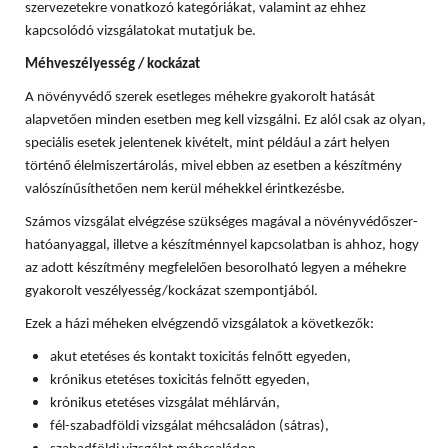
szervezetekre vonatkozó kategóriákat, valamint az ehhez
kapcsolódó vizsgálatokat mutatjuk be.
Méhveszélyesség / kockázat
A növényvédő szerek esetleges méhekre gyakorolt hatását
alapvetően minden esetben meg kell vizsgálni. Ez alól csak az olyan,
speciális esetek jelentenek kivételt, mint például a zárt helyen
történő élelmiszertárolás, mivel ebben az esetben a készítmény
valószínűsíthetően nem kerül méhekkel érintkezésbe.
Számos vizsgálat elvégzése szükséges magával a növényvédőszer-
hatóanyaggal, illetve a készítménnyel kapcsolatban is ahhoz, hogy
az adott készítmény megfelelően besorolható legyen a méhekre
gyakorolt veszélyesség/kockázat szempontjából.
Ezek a házi méheken elvégzendő vizsgálatok a következők:
akut etetéses és kontakt toxicitás felnőtt egyeden,
krónikus etetéses toxicitás felnőtt egyeden,
krónikus etetéses vizsgálat méhlárván,
fél-szabadföldi vizsgálat méhcsaládon (sátras),