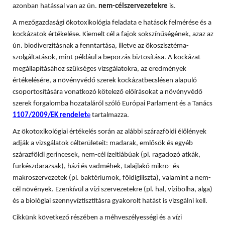
azonban hatással van az ún.
nem-célszervezetekre
is.
A mezőgazdasági ökotoxikológia feladata e hatások felmérése és a
kockázatok értékelése. Kiemelt cél a fajok sokszínűségének, azaz az
ún. biodiverzitásnak a fenntartása, illetve az ökoszisztéma-
szolgáltatások, mint például a beporzás biztosítása. A
kockázat
megállapításához szükséges vizsgálatokra, az eredmények
értékelésére, a növényvédő szerek kockázatbecslésen alapuló
csoportosítására vonatkozó kötelező előírásokat a növényvédő
szerek forgalomba hozataláról szóló Európai Parlament és a Tanács
1107/2009/EK rendelet
e
tartalmazza.
Az ökotoxikológiai értékelés során az alábbi szárazföldi élőlények
adják a vizsgálatok célterületeit: madarak, emlősök és egyéb
szárazföldi gerincesek, nem-cél ízeltlábúak (pl. ragadozó atkák,
fürkészdarazsak), házi és vadméhek, talajlakó mikro- és
makroszervezetek (pl. baktériumok, földigiliszta), valamint a nem-
cél növények. Ezenkívül a vízi szervezetekre (pl. hal, vízibolha, alga)
és a biológiai szennyvíztisztításra gyakorolt hatást is vizsgálni kell.
Cikkünk következő részében a méhveszélyességi és a vízi