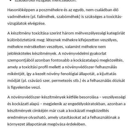
szabadföldi vizsgálat méhcsaládon.
Hasonlóképpen a poszméhekre és az egyéb, nem családban élő
vadméhekre (pl. faliméhek, szabóméhek) is szükséges a toxicitás-
vizsgálatok elvégzése.
A készítmény toxicitása szerint három méhveszélyességi kategóriát
különböztetünk meg: léteznek méhekre kifejezetten veszélyes,
méhekre mérsékelten veszélyes, valamint méhekre nem
jelölésköteles készítmények. A növényvédelmi gyakorlat
szempontjából azonban fontosabb a kockázatalapú megközelítés,
amely a toxicitási profil mellett a növényvédőszer-felhasználás
mikéntjét, így a kezelt növény fenológiai állapotát, a kijuttatás
módját (pl. csávázó szer, permetezés stb.) és a felhasználás dózisát
is figyelembe veszi.
A növényvédőszer-készítmények kétféle besorolása – veszélyességi
és kockázati alapú – megjelenik az engedélyokiratokban, azonban a
készítmények címkéjén már csak a kockázati megközelítés
eredménye olvasható, amely utasításokat ad a felhasználónak a
környezet állapotának megóvása érdekében.