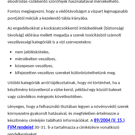
elsodródás-csökkentő szórófejek használatával mérsékelhető.
Fontos megjegyezni, hogy a védőtávolságot a vízpart legmagasabb
pontjától mérjük a kezelendő tábla irányába.
Az engedélyokirat a kockázatcsökkentő intézkedések (biztonsági
távolság) előírása mellett megadja a szerek toxicitásból számolt
veszélyességi kategóriáit is a vízi szervezetekre:
nem jelölésköteles,
mérsékelten veszélyes,
közepesen veszélyes,
kifejezetten veszélyes szereket különböztethetünk meg.
Utóbbi kategóriák arról tájékoztatnak, hogy mi történhet, ha a
készítmény közvetlenül a vízbe kerül, például egy közúti baleset
vagy szándékos mérgezés következtében.
Lényeges, hogy a felhasználó tisztában legyen a növényvédő szerek
környezetre gyakorolt hatásaival, és megfelelően értelmezze a
készítmény címkéjén található információkat. A
89/2004 (V. 15.)
FVM rendelet
30-31. §-a tartalmazza a címkézésre vonatkozó
rendelkezéseket.