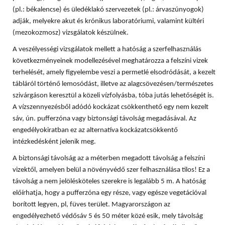
(pl.: békalencse) és üledéklakó szervezetek (pl.: árvaszúnyogok)
adják, melyekre akut és krónikus laboratóriumi, valamint kültéri
(mezokozmosz) vizsgálatok készülnek.
A veszélyességi vizsgálatok mellett a hatóság a szerfelhasználás
következményeinek modellezésével meghatározza a felszíni vizek
terhelését, amely figyelembe veszi a permetlé elsodródását, a kezelt
tábláról történő lemosódást, illetve az alagcsövezésen/természetes
szivárgáson keresztül a közeli vízfolyásba, tóba jutás lehetőségét is.
A vízszennyezésből adódó kockázat csökkenthető egy nem kezelt
sáv, ún. pufferzóna vagy biztonsági távolság megadásával. Az
engedélyokiratban ez az alternatíva kockázatcsökkentő
intézkedésként jelenik meg.
A biztonsági távolság az a méterben megadott távolság a felszíni
vizektől, amelyen belül a növényvédő szer felhasználása tilos! Ez a
távolság a nem jelölésköteles szerekre is legalább 5 m. A hatóság
előírhatja, hogy a pufferzóna egy része, vagy egésze vegetációval
borított legyen, pl, füves terület. Magyarországon az
engedélyezhető védősáv 5 és 50 méter közé esik, mely távolság