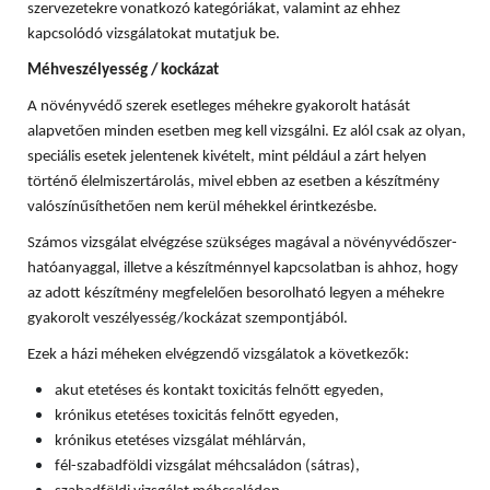
szervezetekre vonatkozó kategóriákat, valamint az ehhez
kapcsolódó vizsgálatokat mutatjuk be.
Méhveszélyesség / kockázat
A növényvédő szerek esetleges méhekre gyakorolt hatását
alapvetően minden esetben meg kell vizsgálni. Ez alól csak az olyan,
speciális esetek jelentenek kivételt, mint például a zárt helyen
történő élelmiszertárolás, mivel ebben az esetben a készítmény
valószínűsíthetően nem kerül méhekkel érintkezésbe.
Számos vizsgálat elvégzése szükséges magával a növényvédőszer-
hatóanyaggal, illetve a készítménnyel kapcsolatban is ahhoz, hogy
az adott készítmény megfelelően besorolható legyen a méhekre
gyakorolt veszélyesség/kockázat szempontjából.
Ezek a házi méheken elvégzendő vizsgálatok a következők:
akut etetéses és kontakt toxicitás felnőtt egyeden,
krónikus etetéses toxicitás felnőtt egyeden,
krónikus etetéses vizsgálat méhlárván,
fél-szabadföldi vizsgálat méhcsaládon (sátras),