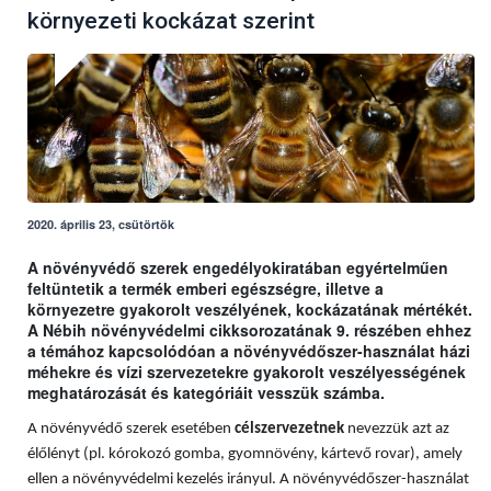
környezeti kockázat szerint
2020. április 23, csütörtök
A növényvédő szerek engedélyokiratában egyértelműen
feltüntetik a termék emberi egészségre, illetve a
környezetre gyakorolt veszélyének, kockázatának mértékét.
A Nébih növényvédelmi cikksorozatának 9. részében ehhez
a témához kapcsolódóan a növényvédőszer-használat házi
méhekre és vízi szervezetekre gyakorolt veszélyességének
meghatározását és kategóriáit vesszük számba.
A növényvédő szerek esetében
célszervezetnek
nevezzük azt az
élőlényt (pl. kórokozó gomba, gyomnövény, kártevő rovar), amely
ellen a növényvédelmi kezelés irányul. A növényvédőszer-használat