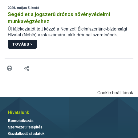
elvárt hatás kifejtéséhez a növényvédő szerek bizonyos
mennyiségének esetenként a kezelt terményeken is jelen kell
2026. május 5, kedd
lennie. Nem minden élelmiszer tartalmaz szermaradékot.
Segédlet a jogszerű drónos növényvédelmi
Azokban az élelmiszerekben is, melyekben kimutathatóak,
munkavégzéshez
általában csak nagyon kis mennyiségben vannak jelen, így nem
Új tájékoztatót tett közzé a Nemzeti Élelmiszerlánc-biztonsági
jelenthetnek kockázatot a fogyasztó egészségére nézve.
Hivatal (Nébih) azok számára, akik drónnal szeretnének
növényvédelmi vagy tápanyag-gazdálkodási tevékenységet
TOVÁBB >
végezni Magyarországon. Az összefoglaló részletesen
szerepelnek a jogszerű működéshez szükséges személyi,
műszaki és hatósági feltételek.
Cookie beállítások
Hivatalunk
Bemutatkozás
Szervezeti felépítés
Gazdálkodási adatok