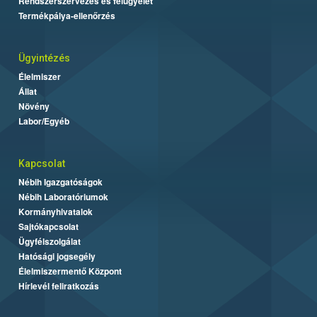
Rendszerszervezés és felügyelet
Termékpálya-ellenőrzés
Ügyintézés
Élelmiszer
Állat
Növény
Labor/Egyéb
Kapcsolat
Nébih Igazgatóságok
Nébih Laboratóriumok
Kormányhivatalok
Sajtókapcsolat
Ügyfélszolgálat
Hatósági jogsegély
Élelmiszermentő Központ
Hírlevél feliratkozás