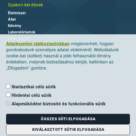
Gyakori kérdések
Élelmiszer
Állat
Növény
Laboratóriumok
Labor/Egyéb
Adatkezelési tájékoztatónkban
megismerheti, hogyan
gondoskodunk személyes adatai védelméről. Weboldalunk
cookie-kat (sütiket) használ a jobb felhasználói élmény
érdekében, melynek biztosításához kérjük, kattintson az
„Elfogadom” gombra.
Statisztikai célú sütik
Nemzeti Élelmiszerlánc-biztonsági Hivatal
Hirdetési célú sütik
Cím: 1024 Budapest, Keleti Károly utca. 24.
Alapműködést biztosító és funkcionális sütik
Levelezési cím: 1525 Budapest. Pf. 30.
ÖSSZES SÜTI ELFOGADÁSA
E-mail:
ugyfelszolgalat@nebih.gov.hu
Zöld szám: 06-80/263-244
KIVÁLASZTOTT SÜTIK ELFOGADÁSA
Telefon: 06-1/ 336-9000