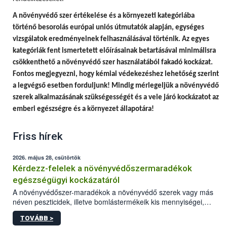
A
növényvédő szer értékelése és a környezeti kategóriába
történő besorolás európai uniós útmutatók alapján, egységes
vizsgálatok eredményeinek felhasználásával történik.
Az egyes
kategóriák fent ismertetett előírásainak betartásával minimálisra
csökkenthető a növényvédő szer használatából fakadó kockázat.
Fontos megjegyezni, hogy
kémiai védekezéshez lehetőség szerint
a legvégső esetben forduljunk! Mindig mérlegeljük a növényvédő
szerek alkalmazásának szükségességét és a vele járó kockázatot az
emberi egészségre és a környezet állapotára!
Friss hírek
2026. május 28, csütörtök
Kérdezz-felelek a növényvédőszermaradékok
egészségügyi kockázatáról
A növényvédőszer-maradékok a növényvédő szerek vagy más
néven peszticidek, illetve bomlástermékeik kis mennyiségei,
melyek a terményekben vagy azok felületén a betakarítást,
TOVÁBB >
szüretelést, illetve tárolást követően is megmaradhatnak. Az