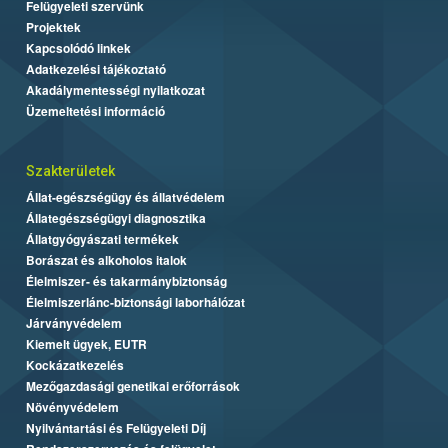
Felügyeleti szervünk
Projektek
Kapcsolódó linkek
Adatkezelési tájékoztató
Akadálymentességi nyilatkozat
Üzemeltetési információ
Szakterületek
Állat-egészségügy és állatvédelem
Állategészségügyi diagnosztika
Állatgyógyászati termékek
Borászat és alkoholos italok
Élelmiszer- és takarmánybiztonság
Élelmiszerlánc-biztonsági laborhálózat
Járványvédelem
Kiemelt ügyek, EUTR
Kockázatkezelés
Mezőgazdasági genetikai erőforrások
Növényvédelem
Nyilvántartási és Felügyeleti Díj