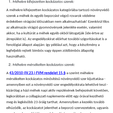
Méhekre kifejezetten kockázatos szerek:
A méhekre kifejezetten kockázatos kategóriába tartozó növényvédő
szerek a méhek és egyéb beporzást végző rovarok védelme
érdekében virágzási időszakban nem alkalmazhatóak! Ezenkívül tilos
az alkalmazás virágzó gyomnövények jelenléte esetén, valamint
akkor, ha a kultúrát a méhek egyéb okból látogatják (ide értve az
átrepülést is). Az engedélyokirat előírhat további szigorításokat is a
fenológiai állapot alapján: így például azt, hogy a készítmény a
legfeljebb rejtett bimbós vagy éppen zöldbimbós állapotig
használható.
Méhekre mérsékelten kockázatos szerek:
A
43/2010 (IV.23.) FVM rendelet 15.§
-a szerint méhekre
mérsékelten kockázatos minősítésű növényvédő szer kijuttatása -
amennyiben ezt a növényvédő szer engedélyokirata lehetővé teszi -
kizárólag a házi méhek napi aktív repülésének befejezését követően,
legkorábban a csillagászati naplemente előtt egy órával kezdhető
meg és legkésőbb 23 óráig tarthat. Amennyiben a kezelés tovább
elhúzódik, az kockázatot jelenthet a beporzó szervezetekre, ugyanis