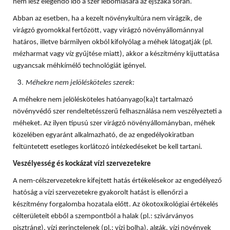
nem lesz elegendő idő a szer lebomlására az éjszaka során.
Abban az esetben, ha a kezelt növénykultúra nem virágzik, de
virágzó gyomokkal fertőzött, vagy virágzó növényállománnyal
határos, illetve bármilyen okból kifolyólag a méhek látogatják (pl.
mézharmat vagy víz gyűjtése miatt), akkor a készítmény kijuttatása
ugyancsak méhkímélő technológiát igényel.
Méhekre nem jelölésköteles szerek:
A méhekre nem jelölésköteles hatóanyago(ka)t tartalmazó
növényvédő szer rendeltetésszerű felhasználása nem veszélyezteti a
méheket. Az ilyen típusú szer virágzó növényállományban, méhek
közelében egyaránt alkalmazható, de az engedélyokiratban
feltüntetett esetleges korlátozó intézkedéseket be kell tartani.
Veszélyesség és kockázat vízi szervezetekre
A nem-célszervezetekre kifejtett hatás értékelésekor az engedélyező
hatóság a vízi szervezetekre gyakorolt hatást is ellenőrzi a
készítmény forgalomba hozatala előtt. Az ökotoxikológiai értékelés
célterületeit ebből a szempontból a halak (pl.: szivárványos
pisztráng), vízi gerinctelenek (pl.: vízi bolha), algák, vízi növények