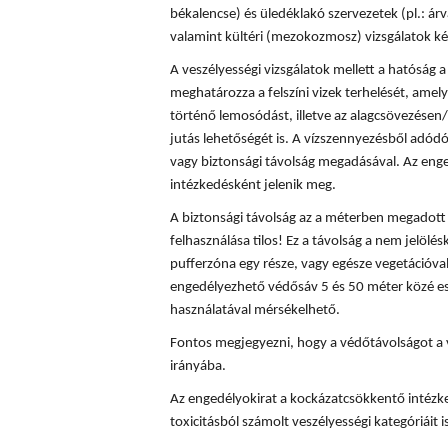
békalencse) és üledéklakó szervezetek (pl.: á
valamint kültéri (mezokozmosz) vizsgálatok ké
A veszélyességi vizsgálatok mellett a hatóság
meghatározza a felszíni vizek terhelését, amely
történő lemosódást, illetve az alagcsövezésen/
jutás lehetőségét is. A vízszennyezésből adód
vagy biztonsági távolság megadásával. Az enge
intézkedésként jelenik meg.
A biztonsági távolság az a méterben megadott t
felhasználása tilos! Ez a távolság a nem jelölés
pufferzóna egy része, vagy egésze vegetációval
engedélyezhető védősáv 5 és 50 méter közé es
használatával mérsékelhető.
Fontos megjegyezni, hogy a védőtávolságot a 
irányába.
Az engedélyokirat a kockázatcsökkentő intézke
toxicitásból számolt veszélyességi kategóriáit is