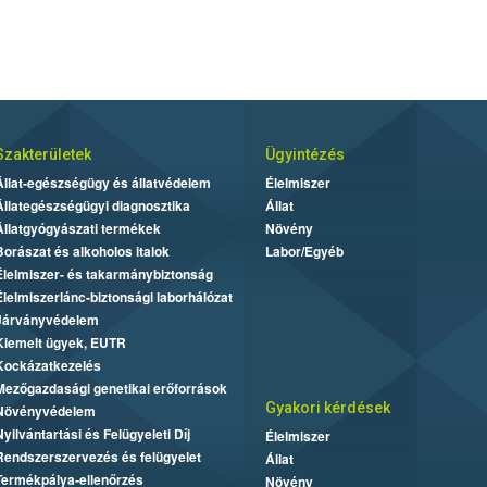
Szakterületek
Ügyintézés
Állat-egészségügy és állatvédelem
Élelmiszer
Állategészségügyi diagnosztika
Állat
Állatgyógyászati termékek
Növény
Borászat és alkoholos italok
Labor/Egyéb
Élelmiszer- és takarmánybiztonság
Élelmiszerlánc-biztonsági laborhálózat
Járványvédelem
Kiemelt ügyek, EUTR
Kockázatkezelés
Mezőgazdasági genetikai erőforrások
Gyakori kérdések
Növényvédelem
Nyilvántartási és Felügyeleti Díj
Élelmiszer
Rendszerszervezés és felügyelet
Állat
Termékpálya-ellenőrzés
Növény