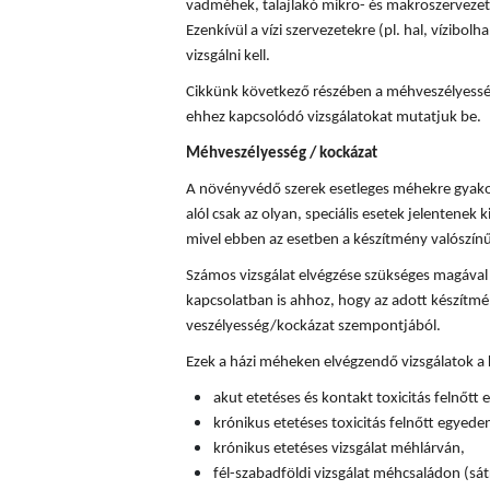
vadméhek, talajlakó mikro- és makroszervezete
Ezenkívül a vízi szervezetekre (pl. hal, vízibolha
vizsgálni kell.
Cikkünk következő részében a méhveszélyességi
ehhez kapcsolódó vizsgálatokat mutatjuk be.
Méhveszélyesség / kockázat
A növényvédő szerek esetleges méhekre gyakor
alól csak az olyan, speciális esetek jelentenek k
mivel ebben az esetben a készítmény valószín
Számos vizsgálat elvégzése szükséges magával
kapcsolatban is ahhoz, hogy az adott készítm
veszélyesség/kockázat szempontjából.
Ezek a házi méheken elvégzendő vizsgálatok a
akut etetéses és kontakt toxicitás felnőtt
krónikus etetéses toxicitás felnőtt egyede
krónikus etetéses vizsgálat méhlárván,
fél-szabadföldi vizsgálat méhcsaládon (sát