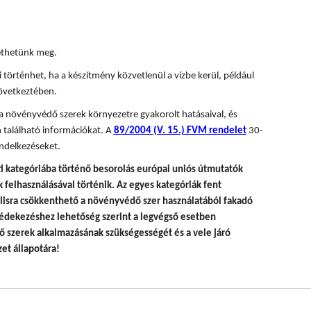
tethetünk meg.
 történhet, ha a készítmény közvetlenül a vízbe kerül, például
övetkeztében.
 a növényvédő szerek környezetre gyakorolt hatásaival, és
 található információkat. A
89/2004 (V. 15.) FVM rendelet
30-
ndelkezéseket.
i kategóriába történő besorolás európai uniós útmutatók
felhasználásával történik.
Az egyes kategóriák fent
álisra csökkenthető a növényvédő szer használatából fakadó
édekezéshez lehetőség szerint a legvégső esetben
 szerek alkalmazásának szükségességét és a vele járó
et állapotára!