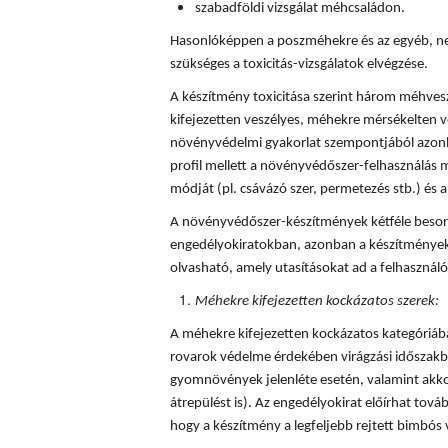
szabadföldi vizsgálat méhcsaládon.
Hasonlóképpen a poszméhekre és az egyéb, ne
szükséges a toxicitás-vizsgálatok elvégzése.
A készítmény toxicitása szerint három méhves
kifejezetten veszélyes, méhekre mérsékelten v
növényvédelmi gyakorlat szempontjából azonba
profil mellett a növényvédőszer-felhasználás mi
módját (pl. csávázó szer, permetezés stb.) és a 
A növényvédőszer-készítmények kétféle besorol
engedélyokiratokban, azonban a készítmények
olvasható, amely utasításokat ad a felhaszná
Méhekre kifejezetten kockázatos szerek:
A méhekre kifejezetten kockázatos kategóriá
rovarok védelme érdekében virágzási időszakba
gyomnövények jelenléte esetén, valamint akkor
átrepülést is). Az engedélyokirat előírhat tovább
hogy a készítmény a legfeljebb rejtett bimbós