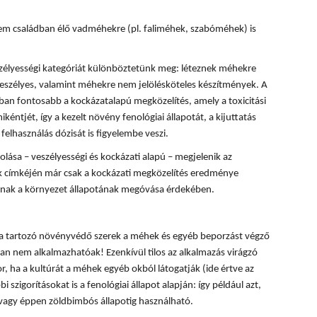
m családban élő vadméhekre (pl. faliméhek, szabóméhek) is
zélyességi kategóriát különböztetünk meg: léteznek méhekre
eszélyes, valamint méhekre nem jelölésköteles készítmények. A
n fontosabb a kockázatalapú megközelítés, amely a toxicitási
kéntjét, így a kezelt növény fenológiai állapotát, a kijuttatás
felhasználás dózisát is figyelembe veszi.
ása – veszélyességi és kockázati alapú – megjelenik az
 címkéjén már csak a kockázati megközelítés eredménye
lónak a környezet állapotának megóvása érdekében.
ba tartozó növényvédő szerek a méhek és egyéb beporzást végző
n nem alkalmazhatóak! Ezenkívül tilos az alkalmazás virágzó
, ha a kultúrát a méhek egyéb okból látogatják (ide értve az
i szigorításokat is a fenológiai állapot alapján: így például azt,
 vagy éppen zöldbimbós állapotig használható.