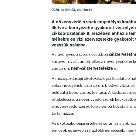
2020. április 23, csütörtök
A növényvédő szerek engedélyokiratában
illetve a környezetre gyakorolt veszély
cikksorozatának 9. részében ehhez a t
méhekre és vízi szervezetekre gyakorolt
vesszük számba.
A növényvédő szerek esetében
célszervezetn
kártevő rovar), amely ellen a növényvédelmi k
van az ún.
nem-célszervezetekre
is.
A mezőgazdasági ökotoxikológia feladata e hatá
sokszínűségének, azaz az ún. biodiverzitásnak 
például a beporzás biztosítása. A
kockázat meg
értékelésére, a növényvédő szerek kockázatbec
a növényvédő szerek forgalomba hozataláról s
tartalmazza.
Az ökotoxikológiai értékelés során az alábbi sz
emlősök és egyéb szárazföldi gerincesek, nem-c