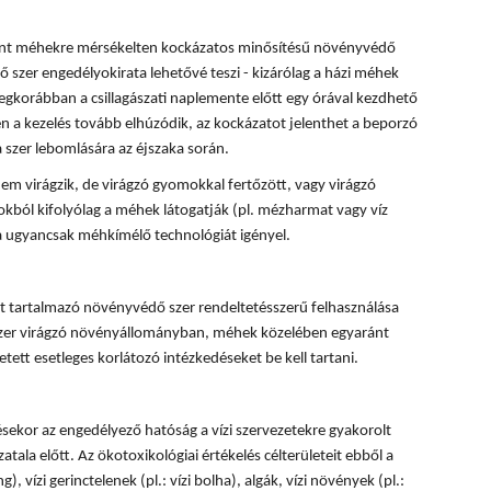
rint méhekre mérsékelten kockázatos minősítésű növényvédő
 szer engedélyokirata lehetővé teszi - kizárólag a házi méhek
egkorábban a csillagászati naplemente előtt egy órával kezdhető
 a kezelés tovább elhúzódik, az kockázatot jelenthet a beporzó
 szer lebomlására az éjszaka során.
em virágzik, de virágzó gyomokkal fertőzött, vagy virágzó
okból kifolyólag a méhek látogatják (pl. mézharmat vagy víz
sa ugyancsak méhkímélő technológiát igényel.
 tartalmazó növényvédő szer rendeltetésszerű felhasználása
 szer virágzó növényállományban, méhek közelében egyaránt
tett esetleges korlátozó intézkedéseket be kell tartani.
ésekor az engedélyező hatóság a vízi szervezetekre gyakorolt
tala előtt. Az ökotoxikológiai értékelés célterületeit ebből a
, vízi gerinctelenek (pl.: vízi bolha), algák, vízi növények (pl.: