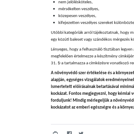
nem jelölésköteles,
mérsékelten veszélyes,
közepesen veszélyes,
kifejezetten veszélyes szereket különböz
Utóbbi kategóriák arról tájékoztatnak, hogy mi
egy közúti baleset vagy szándékos mérgezés k
Lényeges, hogy a felhasználó tisztában legyen
megfelelően értelmezze a készítmény címkéjén
31. §-a tartalmazza a címkézésre vonatkozó re
A
növényvédő szer értékelése és a környezet
alapján, egységes vizsgálatok eredményeinek 
ismertetett előírásainak betartásával minim
kockázat. Fontos megjegyezni, hogy
kémiai v
forduljunk! Mindig mérlegeljük a növényvédő
kockázatot az emberi egészségre és a környez