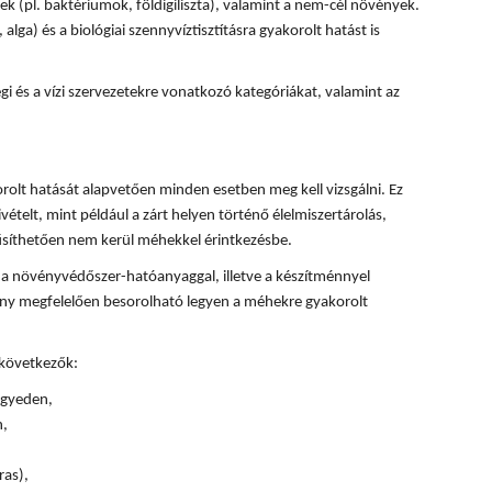
k (pl. baktériumok, földigiliszta), valamint a nem-cél növények.
, alga) és a biológiai szennyvíztisztításra gyakorolt hatást is
 és a vízi szervezetekre vonatkozó kategóriákat, valamint az
olt hatását alapvetően minden esetben meg kell vizsgálni. Ez
ivételt, mint például a zárt helyen történő élelmiszertárolás,
űsíthetően nem kerül méhekkel érintkezésbe.
 a növényvédőszer-hatóanyaggal, illetve a készítménnyel
ény megfelelően besorolható legyen a méhekre gyakorolt
 következők:
 egyeden,
n,
ras),