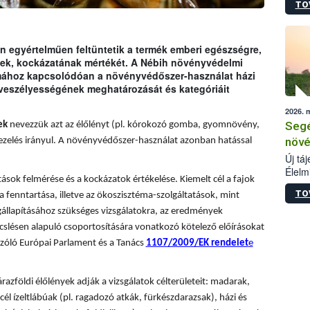
TO
termé
szüret
megma
növén
 egyértelműen feltüntetik a termék emberi egészségre,
esete
ének, kockázatának mértékét. A Nébih növényvédelmi
lenni
émához kapcsolódóan a növényvédőszer-használat házi
szerm
 veszélyességének meghatározását és kategóriáit
melye
2026. 
kis m
Segé
ek
nevezzük azt az élőlényt (pl. kórokozó gomba, gyomnövény,
jelen
nézve
növé
ezelés irányul. A növényvédőszer-használat azonban hatással
Új tá
Élelm
sok felmérése és a kockázatok értékelése. Kiemelt cél a fajok
számá
TO
a fenntartása, illetve az ökoszisztéma-szolgáltatások, mint
növén
tevék
állapításához szükséges vizsgálatokra, az eredmények
össze
slésen alapuló csoportosítására vonatkozó kötelező előírásokat
működ
zóló Európai Parlament és a Tanács
1107/2009/EK rendelet
e
hatósá
árazföldi élőlények adják a vizsgálatok célterületeit: madarak,
él ízeltlábúak (pl. ragadozó atkák, fürkészdarazsak), házi és