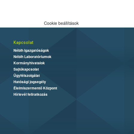
Cookie beállítások
Kapcsolat
Nébih Igazgatóságok
Nébih Laboratóriumok
Kormányhivatalok
Sajtókapcsolat
Ügyfélszolgálat
Hatósági jogsegély
Élelmiszermentő Központ
Hírlevél feliratkozás