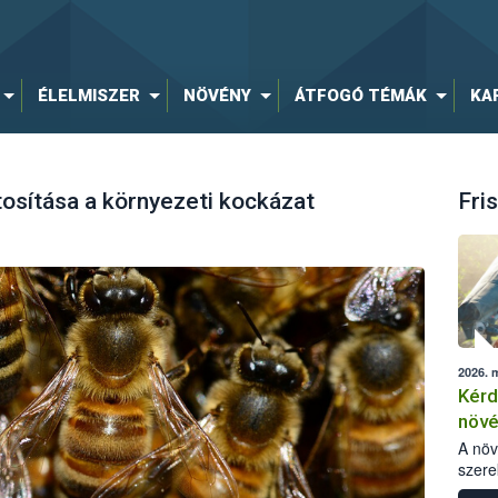
ÉLELMISZER
NÖVÉNY
ÁTFOGÓ TÉMÁK
KA
osítása a környezeti kockázat
Fris
2026. 
Kérd
növ
egés
A nö
szere
bomlá