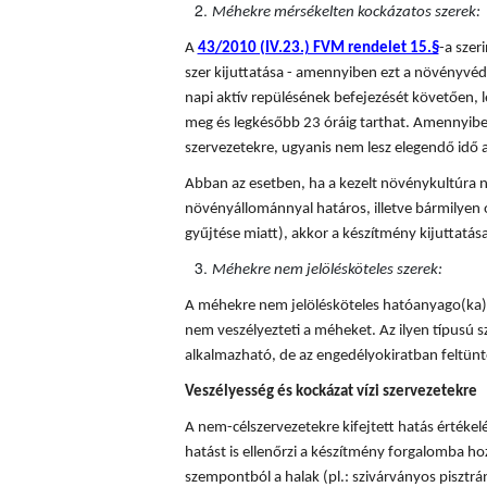
Méhekre mérsékelten kockázatos szerek:
A
43/2010 (IV.23.) FVM rendelet 15.§
-a sze
szer kijuttatása - amennyiben ezt a növényvédő
napi aktív repülésének befejezését követően, l
meg és legkésőbb 23 óráig tarthat. Amennyiben
szervezetekre, ugyanis nem lesz elegendő idő a
Abban az esetben, ha a kezelt növénykultúra n
növényállománnyal határos, illetve bármilyen 
gyűjtése miatt), akkor a készítmény kijuttatá
Méhekre nem jelölésköteles szerek:
A méhekre nem jelölésköteles hatóanyago(ka)t
nem veszélyezteti a méheket. Az ilyen típusú
alkalmazható, de az engedélyokiratban feltünte
Veszélyesség és kockázat vízi szervezetekre
A nem-célszervezetekre kifejtett hatás értékel
hatást is ellenőrzi a készítmény forgalomba hoza
szempontból a halak (pl.: szivárványos pisztráng)