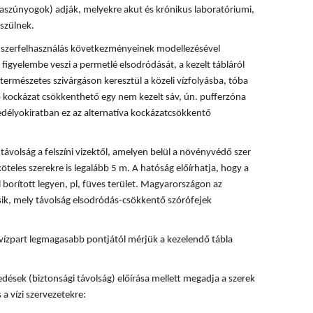
rvaszúnyogok) adják, melyekre akut és krónikus laboratóriumi,
szülnek.
 a szerfelhasználás következményeinek modellezésével
 figyelembe veszi a permetlé elsodródását, a kezelt tábláról
természetes szivárgáson keresztül a közeli vízfolyásba, tóba
ó kockázat csökkenthető egy nem kezelt sáv, ún. pufferzóna
délyokiratban ez az alternatíva kockázatcsökkentő
ávolság a felszíni vizektől, amelyen belül a növényvédő szer
köteles szerekre is legalább 5 m. A hatóság előírhatja, hogy a
 borított legyen, pl, füves terület. Magyarországon az
ik, mely távolság elsodródás-csökkentő szórófejek
vízpart legmagasabb pontjától mérjük a kezelendő tábla
dések (biztonsági távolság) előírása mellett megadja a szerek
 a vízi szervezetekre: