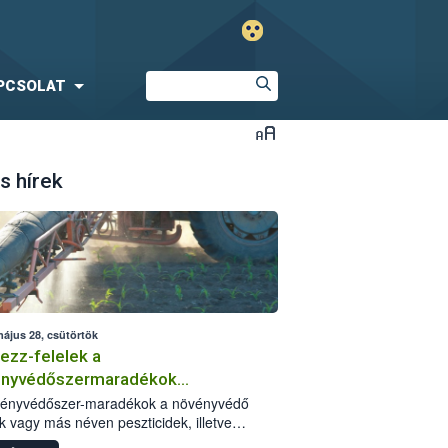
PCSOLAT
s hírek
május 28, csütörtök
ezz-felelek a
ényvédőszermaradékok
zségügyi kockázatáról
vényvédőszer-maradékok a növényvédő
k vagy más néven peszticidek, illetve
stermékeik kis mennyiségei, melyek a