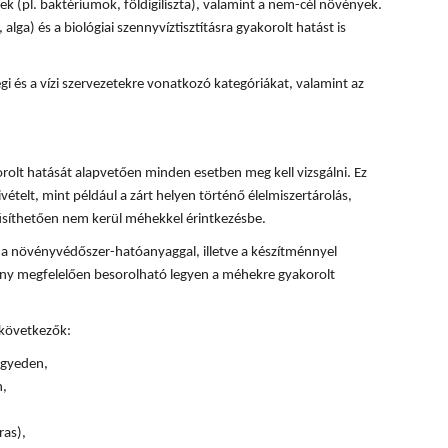
k (pl. baktériumok, földigiliszta), valamint a nem-cél növények.
, alga) és a biológiai szennyvíztisztításra gyakorolt hatást is
 és a vízi szervezetekre vonatkozó kategóriákat, valamint az
olt hatását alapvetően minden esetben meg kell vizsgálni. Ez
ivételt, mint például a zárt helyen történő élelmiszertárolás,
űsíthetően nem kerül méhekkel érintkezésbe.
 a növényvédőszer-hatóanyaggal, illetve a készítménnyel
ény megfelelően besorolható legyen a méhekre gyakorolt
 következők:
 egyeden,
n,
ras),