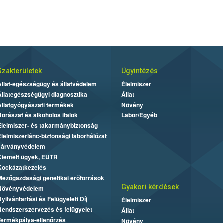
Szakterületek
Ügyintézés
Állat-egészségügy és állatvédelem
Élelmiszer
Állategészségügyi diagnosztika
Állat
Állatgyógyászati termékek
Növény
Borászat és alkoholos italok
Labor/Egyéb
Élelmiszer- és takarmánybiztonság
Élelmiszerlánc-biztonsági laborhálózat
Járványvédelem
Kiemelt ügyek, EUTR
Kockázatkezelés
Mezőgazdasági genetikai erőforrások
Gyakori kérdések
Növényvédelem
Nyilvántartási és Felügyeleti Díj
Élelmiszer
Rendszerszervezés és felügyelet
Állat
Termékpálya-ellenőrzés
Növény