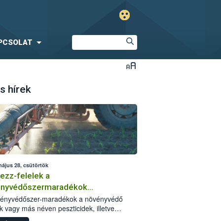
PCSOLAT
s hírek
május 28, csütörtök
ezz-felelek a
ényvédőszermaradékok
zségügyi kockázatáról
vényvédőszer-maradékok a növényvédő
k vagy más néven peszticidek, illetve
stermékeik kis mennyiségei, melyek a