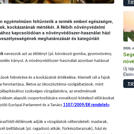
TO
termé
szüret
megma
növén
 egyértelműen feltüntetik a termék emberi egészségre,
esete
ének, kockázatának mértékét. A Nébih növényvédelmi
lenni
émához kapcsolódóan a növényvédőszer-használat házi
szerm
 veszélyességének meghatározását és kategóriáit
melye
2026. 
kis m
Segé
ek
nevezzük azt az élőlényt (pl. kórokozó gomba, gyomnövény,
jelen
nézve
növé
ezelés irányul. A növényvédőszer-használat azonban hatással
Új tá
Élelm
sok felmérése és a kockázatok értékelése. Kiemelt cél a fajok
számá
TO
a fenntartása, illetve az ökoszisztéma-szolgáltatások, mint
növén
tevék
állapításához szükséges vizsgálatokra, az eredmények
össze
slésen alapuló csoportosítására vonatkozó kötelező előírásokat
működ
zóló Európai Parlament és a Tanács
1107/2009/EK rendelet
e
hatósá
árazföldi élőlények adják a vizsgálatok célterületeit: madarak,
él ízeltlábúak (pl. ragadozó atkák, fürkészdarazsak), házi és