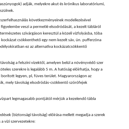
rvaszúnyogok) adják, melyekre akut és krónikus laboratóriumi,
szülnek.
 a szerfelhasználás következményeinek modellezésével
 figyelembe veszi a permetlé elsodródását, a kezelt tábláról
természetes szivárgáson keresztül a közeli vízfolyásba, tóba
ó kockázat csökkenthető egy nem kezelt sáv, ún. pufferzóna
délyokiratban ez az alternatíva kockázatcsökkentő
ávolság a felszíni vizektől, amelyen belül a növényvédő szer
köteles szerekre is legalább 5 m. A hatóság előírhatja, hogy a
 borított legyen, pl, füves terület. Magyarországon az
ik, mely távolság elsodródás-csökkentő szórófejek
vízpart legmagasabb pontjától mérjük a kezelendő tábla
dések (biztonsági távolság) előírása mellett megadja a szerek
 a vízi szervezetekre: