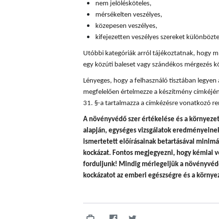
nem jelölésköteles,
mérsékelten veszélyes,
közepesen veszélyes,
kifejezetten veszélyes szereket különböz
Utóbbi kategóriák arról tájékoztatnak, hogy mi
egy közúti baleset vagy szándékos mérgezés k
Lényeges, hogy a felhasználó tisztában legyen
megfelelően értelmezze a készítmény címkéjén
31. §-a tartalmazza a címkézésre vonatkozó re
A
növényvédő szer értékelése és a környezet
alapján, egységes vizsgálatok eredményeinek 
ismertetett előírásainak betartásával minim
kockázat. Fontos megjegyezni, hogy
kémiai v
forduljunk! Mindig mérlegeljük a növényvédő
kockázatot az emberi egészségre és a környez