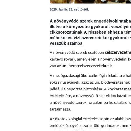
2020. április 23, csütörtök
A növényvédő szerek engedélyokiratában
illetve a környezetre gyakorolt veszély
cikksorozatának 9. részében ehhez a t
méhekre és vízi szervezetekre gyakorolt
vesszük számba.
A növényvédő szerek esetében
célszervezetn
kártevő rovar), amely ellen a növényvédelmi k
van az ún.
nem-célszervezetekre
is.
A mezőgazdasági ökotoxikológia feladata e hatá
sokszínűségének, azaz az ún. biodiverzitásnak 
például a beporzás biztosítása. A
kockázat meg
értékelésére, a növényvédő szerek kockázatbec
a növényvédő szerek forgalomba hozataláról s
tartalmazza.
Az ökotoxikológiai értékelés során az alábbi sz
emlősök és egyéb szárazföldi gerincesek, nem-c