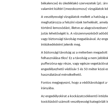
békalencse) és üledéklakó szervezetek (pl.: á
valamint kültéri (mezokozmosz) vizsgálatok ké
A veszélyességi vizsgálatok mellett a hatóság
meghatározza a felszíni vizek terhelését, amely
történő lemosódást, illetve az alagcsövezésen/
jutás lehetőségét is. A vízszennyezésből adód
vagy biztonsági távolság megadásával. Az enge
intézkedésként jelenik meg.
A biztonsági távolság az a méterben megadott t
felhasználása tilos! Ez a távolság a nem jelölés
pufferzóna egy része, vagy egésze vegetációval
engedélyezhető védősáv 5 és 50 méter közé es
használatával mérsékelhető.
Fontos megjegyezni, hogy a védőtávolságot a 
irányába.
Az engedélyokirat a kockázatcsökkentő intézke
toxicitásból számolt veszélyességi kategóriáit is