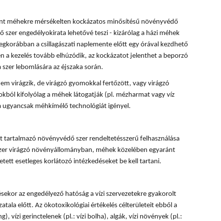
rint méhekre mérsékelten kockázatos minősítésű növényvédő
 szer engedélyokirata lehetővé teszi - kizárólag a házi méhek
egkorábban a csillagászati naplemente előtt egy órával kezdhető
 a kezelés tovább elhúzódik, az kockázatot jelenthet a beporzó
 szer lebomlására az éjszaka során.
em virágzik, de virágzó gyomokkal fertőzött, vagy virágzó
okból kifolyólag a méhek látogatják (pl. mézharmat vagy víz
sa ugyancsak méhkímélő technológiát igényel.
 tartalmazó növényvédő szer rendeltetésszerű felhasználása
 szer virágzó növényállományban, méhek közelében egyaránt
tett esetleges korlátozó intézkedéseket be kell tartani.
ésekor az engedélyező hatóság a vízi szervezetekre gyakorolt
tala előtt. Az ökotoxikológiai értékelés célterületeit ebből a
, vízi gerinctelenek (pl.: vízi bolha), algák, vízi növények (pl.: