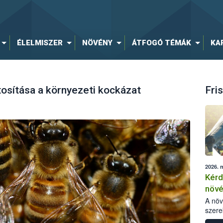
ÉLELMISZER
NÖVÉNY
ÁTFOGÓ TÉMÁK
KA
osítása a környezeti kockázat
Fris
2026. 
Kérd
növ
egés
A nö
szere
bomlá