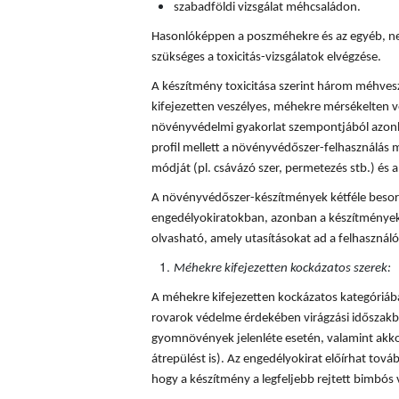
szabadföldi vizsgálat méhcsaládon.
Hasonlóképpen a poszméhekre és az egyéb, ne
szükséges a toxicitás-vizsgálatok elvégzése.
A készítmény toxicitása szerint három méhves
kifejezetten veszélyes, méhekre mérsékelten v
növényvédelmi gyakorlat szempontjából azonba
profil mellett a növényvédőszer-felhasználás mi
módját (pl. csávázó szer, permetezés stb.) és a 
A növényvédőszer-készítmények kétféle besorol
engedélyokiratokban, azonban a készítmények
olvasható, amely utasításokat ad a felhaszná
Méhekre kifejezetten kockázatos szerek:
A méhekre kifejezetten kockázatos kategóriá
rovarok védelme érdekében virágzási időszakba
gyomnövények jelenléte esetén, valamint akkor
átrepülést is). Az engedélyokirat előírhat tovább
hogy a készítmény a legfeljebb rejtett bimbós