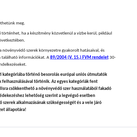
tethetünk meg.
 történhet, ha a készítmény közvetlenül a vízbe kerül, például
övetkeztében.
 a növényvédő szerek környezetre gyakorolt hatásaival, és
 található információkat. A
89/2004 (V. 15.) FVM rendelet
30-
ndelkezéseket.
i kategóriába történő besorolás európai uniós útmutatók
felhasználásával történik.
Az egyes kategóriák fent
álisra csökkenthető a növényvédő szer használatából fakadó
édekezéshez lehetőség szerint a legvégső esetben
 szerek alkalmazásának szükségességét és a vele járó
et állapotára!