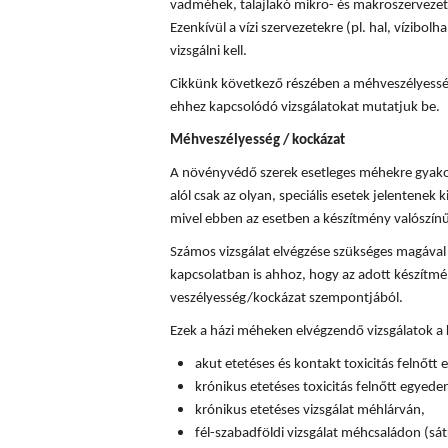
vadméhek, talajlakó mikro- és makroszervezete
Ezenkívül a vízi szervezetekre (pl. hal, vízibolha
vizsgálni kell.
Cikkünk következő részében a méhveszélyességi
ehhez kapcsolódó vizsgálatokat mutatjuk be.
Méhveszélyesség / kockázat
A növényvédő szerek esetleges méhekre gyakor
alól csak az olyan, speciális esetek jelentenek k
mivel ebben az esetben a készítmény valószín
Számos vizsgálat elvégzése szükséges magával
kapcsolatban is ahhoz, hogy az adott készítm
veszélyesség/kockázat szempontjából.
Ezek a házi méheken elvégzendő vizsgálatok a
akut etetéses és kontakt toxicitás felnőtt
krónikus etetéses toxicitás felnőtt egyede
krónikus etetéses vizsgálat méhlárván,
fél-szabadföldi vizsgálat méhcsaládon (sát