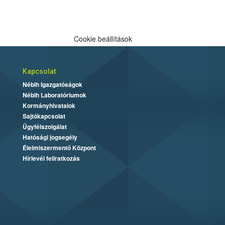
Cookie beállítások
Kapcsolat
Nébih Igazgatóságok
Nébih Laboratóriumok
Kormányhivatalok
Sajtókapcsolat
Ügyfélszolgálat
Hatósági jogsegély
Élelmiszermentő Központ
Hírlevél feliratkozás