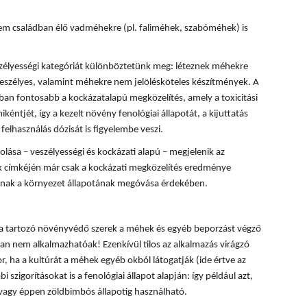
m családban élő vadméhekre (pl. faliméhek, szabóméhek) is
zélyességi kategóriát különböztetünk meg: léteznek méhekre
eszélyes, valamint méhekre nem jelölésköteles készítmények. A
n fontosabb a kockázatalapú megközelítés, amely a toxicitási
kéntjét, így a kezelt növény fenológiai állapotát, a kijuttatás
felhasználás dózisát is figyelembe veszi.
ása – veszélyességi és kockázati alapú – megjelenik az
 címkéjén már csak a kockázati megközelítés eredménye
lónak a környezet állapotának megóvása érdekében.
ba tartozó növényvédő szerek a méhek és egyéb beporzást végző
n nem alkalmazhatóak! Ezenkívül tilos az alkalmazás virágzó
, ha a kultúrát a méhek egyéb okból látogatják (ide értve az
i szigorításokat is a fenológiai állapot alapján: így például azt,
 vagy éppen zöldbimbós állapotig használható.