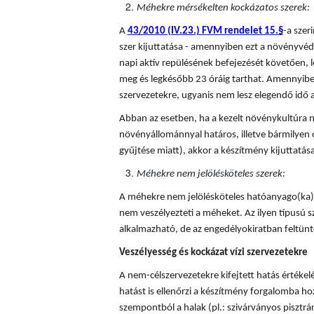
Méhekre mérsékelten kockázatos szerek:
A
43/2010 (IV.23.) FVM rendelet 15.§
-a sze
szer kijuttatása - amennyiben ezt a növényvédő
napi aktív repülésének befejezését követően, l
meg és legkésőbb 23 óráig tarthat. Amennyiben
szervezetekre, ugyanis nem lesz elegendő idő a
Abban az esetben, ha a kezelt növénykultúra n
növényállománnyal határos, illetve bármilyen 
gyűjtése miatt), akkor a készítmény kijuttatá
Méhekre nem jelölésköteles szerek:
A méhekre nem jelölésköteles hatóanyago(ka)t
nem veszélyezteti a méheket. Az ilyen típusú
alkalmazható, de az engedélyokiratban feltünte
Veszélyesség és kockázat vízi szervezetekre
A nem-célszervezetekre kifejtett hatás értékel
hatást is ellenőrzi a készítmény forgalomba hoza
szempontból a halak (pl.: szivárványos pisztráng)