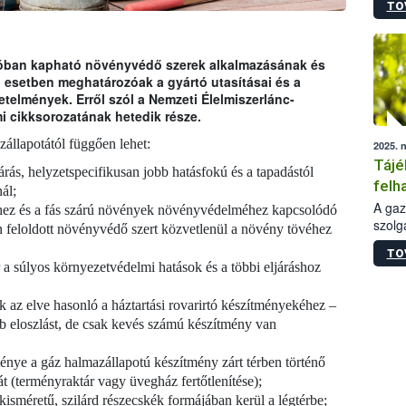
TO
termé
szüret
megma
növén
ióban kapható növényvédő szerek alkalmazásának és
esete
 esetben meghatározóak a gyártó utasításai és a
lenni
telmények. Erről szól a Nemzeti Élelmiszerlánc-
szerm
i cikksorozatának hetedik része.
melye
állapotától függően lehet:
2025. 
kis m
Tájé
jelen
járás, helyzetspecifikusan jobb hatásfokú és a tapadástól
nézve
felh
ál;
jogs
A gaz
shez és a fás szárú növények növényvédelméhez kapcsolódó
szolg
n feloldott növényvédő szert közvetlenül a növény tövéhez
nem m
TO
szaks
 a súlyos környezetvédelmi hatások és a többi eljáráshoz
esetb
is, m
ak az elve hasonló a háztartási rovarirtó készítményekéhez –
egész
 eloszlást, de csak kevés számú készítmény van
érdek
énye a gáz halmazállapotú készítmény zárt térben történő
sát (terményraktár vagy üvegház fertőtlenítése);
isméretű, szilárd részecskék formájában kerül a légtérbe;