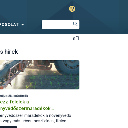
PCSOLAT
s hírek
május 28, csütörtök
ezz-felelek a
ényvédőszermaradékok
zségügyi kockázatáról
vényvédőszer-maradékok a növényvédő
k vagy más néven peszticidek, illetve
stermékeik kis mennyiségei, melyek a