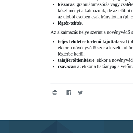
kiszórás
: granulátumszórás vagy csalét
készítményt alkalmazunk, de az előbbi ese
az utóbbi esetben csak irányítottan (pl. c
légtér-telítés.
Az alkalmazás helye szerint a növényvédő s
teljes felületre történő kijuttatással
(p
ekkor a növényvédő szer a kezelt kultúr
légtérbe kerül;
talajfertőtlenítésre
: ekkor a növényvédő
csávázásra
: ekkor a hatóanyag a vetőmag