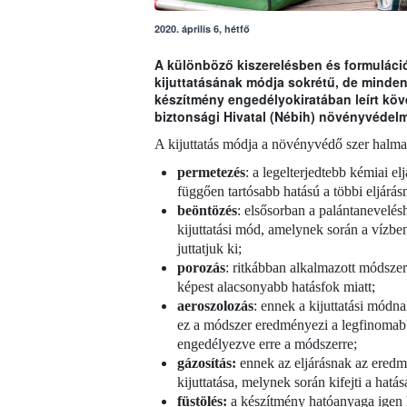
2020. április 6, hétfő
A különböző kiszerelésben és formulác
kijuttatásának módja sokrétű, de minden
készítmény engedélyokiratában leírt köve
biztonsági Hivatal (Nébih) növényvédelm
A kijuttatás módja a növényvédő szer halmaz
permetezés
: a legelterjedtebb kémiai el
függően tartósabb hatású a többi eljárásn
beöntözés
: elsősorban a palántanevelé
kijuttatási mód, amelynek során a vízbe
juttatjuk ki;
porozás
: ritkábban alkalmazott módszer
képest alacsonyabb hatásfok miatt;
aeroszolozás
: ennek a kijuttatási módn
ez a módszer eredményezi a legfinomabb
engedélyezve erre a módszerre;
gázosítás:
ennek az eljárásnak az eredm
kijuttatása, melynek során kifejti a hatá
füstölés:
a készítmény hatóanyaga igen k