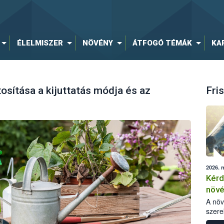
ÉLELMISZER
NÖVÉNY
ÁTFOGÓ TÉMÁK
KA
sítása a kijuttatás módja és az
Fris
2026. 
Kérd
növ
egés
A nö
szere
bomlá