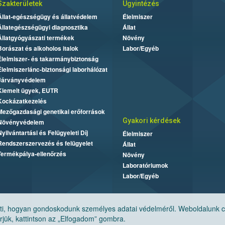
Szakterületek
Ügyintézés
Állat-egészségügy és állatvédelem
Élelmiszer
Állategészségügyi diagnosztika
Állat
Állatgyógyászati termékek
Növény
Borászat és alkoholos italok
Labor/Egyéb
Élelmiszer- és takarmánybiztonság
Élelmiszerlánc-biztonsági laborhálózat
Járványvédelem
Kiemelt ügyek, EUTR
Kockázatkezelés
Mezőgazdasági genetikai erőforrások
Gyakori kérdések
Növényvédelem
Nyilvántartási és Felügyeleti Díj
Élelmiszer
Rendszerszervezés és felügyelet
Állat
Termékpálya-ellenőrzés
Növény
Laboratóriumok
Labor/Egyéb
, hogyan gondoskodunk személyes adatai védelméről. Weboldalunk cook
jük, kattintson az „Elfogadom” gombra.