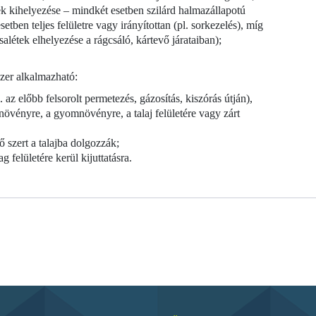
ek kihelyezése – mindkét esetben szilárd halmazállapotú
tben teljes felületre vagy irányítottan (pl. sorkezelés), míg
salétek elhelyezése a rágcsáló, kártevő járataiban);
zer alkalmazható:
l. az előbb felsorolt permetezés, gázosítás, kiszórás útján),
növényre, a gyomnövényre, a talaj felületére vagy zárt
 szert a talajba dolgozzák;
 felületére kerül kijuttatásra.