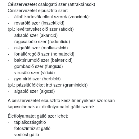
Célszervezetet csalogató szer (attraktánsok)
Célszervezetet elpusztító szer:
- állati kártevők elleni szerek (zoocidek):
- rovarölő szer (inszekticid)
(pl.: levéltetveket ölő szer (aficid))
- atkaölő szer (akaricid)
- rágcsálóölő szer (rodenticid)
- csigaölő szer (molluszkicid)
- fonálféregölő szer (nematocid)
- baktériumölő szer (baktericid)
- gombaölő szer (fungicid)
- vírusölő szer (viricid)
- gyomirtó szer (herbicid)
(pl.: pázsitfűféléket irtó szer (graminicid))
- algaölő szer (algicid)
A célszervezetet elpusztító készítményekhez szorosan
kapcsolódnak az életfolyamatot gátló szerek.
Életfolyamatot gátló szer lehet:
- táplálkozásgátló
- fotoszintézist gátló
- vedlést gátló