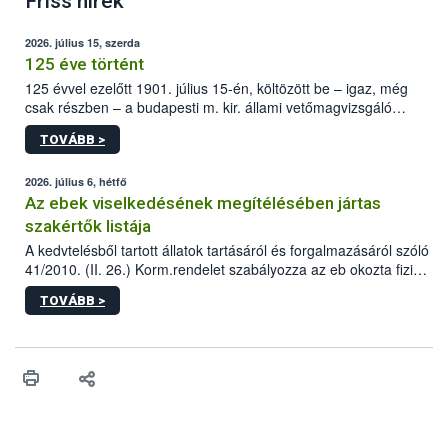
Friss hírek
2026. július 15, szerda
125 éve történt
125 évvel ezelőtt 1901. július 15-én, költözött be – igaz, még
csak részben – a budapesti m. kir. állami vetőmagvizsgáló
állomás a Kis Rókus utca 15. szám alatti, Czigler Győző által
TOVÁBB >
tervezett új épületébe.
2026. július 6, hétfő
Az ebek viselkedésének megítélésében jártas
szakértők listája
A kedvtelésből tartott állatok tartásáról és forgalmazásáról szóló
41/2010. (II. 26.) Korm.rendelet szabályozza az eb okozta fizikai
sérülés, illetve ennek veszélye keletkezésekor felmerülő
TOVÁBB >
hatósági feladatokat, valamint a veszélyes eb tartását és annak
engedélyezését. Ezen eljárások során szükség esetén be kell
vonni az ebek viselkedésének megítélésében jártas szakértőt.