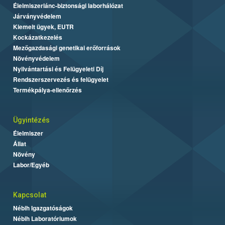
Élelmiszerlánc-biztonsági laborhálózat
Járványvédelem
Kiemelt ügyek, EUTR
Kockázatkezelés
Mezőgazdasági genetikai erőforrások
Növényvédelem
Nyilvántartási és Felügyeleti Díj
Rendszerszervezés és felügyelet
Termékpálya-ellenőrzés
Ügyintézés
Élelmiszer
Állat
Növény
Labor/Egyéb
Kapcsolat
Nébih Igazgatóságok
Nébih Laboratóriumok