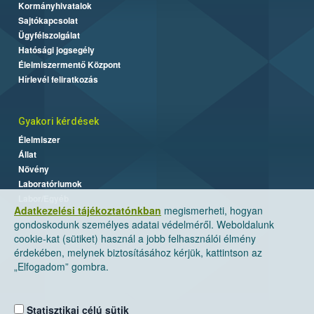
Kormányhivatalok
Sajtókapcsolat
Ügyfélszolgálat
Hatósági jogsegély
Élelmiszermentő Központ
Hírlevél feliratkozás
Gyakori kérdések
Élelmiszer
Állat
Növény
Laboratóriumok
Labor/Egyéb
Adatkezelési tájékoztatónkban
megismerheti, hogyan
gondoskodunk személyes adatai védelméről. Weboldalunk
cookie-kat (sütiket) használ a jobb felhasználói élmény
érdekében, melynek biztosításához kérjük, kattintson az
„Elfogadom” gombra.
Statisztikai célú sütik