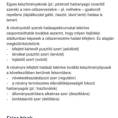
Egyes készítményeknek (pl.: piretroid hatóanyagú rovarölő
szerek) a nem-célszervezekre – pl. méhekre – gyakorolt
repellens (táplálkozást gátló, riasztó, távol tartó) hatása is
ismert.
A növényvédő szerek hatásspektrumukat tekintve
csoportosíthatók továbbá aszerint, hogy milyen fejlődési
stádiumban képesek a célszervezetre hatást kifejteni. Ez alapján
megkülönböztetünk:
- kifejlett kártevőt pusztító szert (adulticid)
- lárvákat pusztító szert (larvicid)
- tojásölő szert (ovicid)
A növényre kifejtett hatását tekintve további készítménytípusok
a következőkben kerülnek felsorolásra:
- növekedésszabályozó szer (regulátor)
- a növény természetes ellenállóképességét fokozó
hatóanyagok (pl.: foszfonátok)
- állományszárításra alkalmas szer (deszikkáns)
- lombtalanító szer (defóliáns)