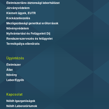
Élelmiszerlánc-biztonsági laborhálózat
Járványvédelem
Kiemelt ügyek, EUTR
Kockázatkezelés
Mezőgazdasági genetikai erőforrások
Növényvédelem
Nyilvántartási és Felügyeleti Díj
Rendszerszervezés és felügyelet
Termékpálya-ellenőrzés
Ügyintézés
Élelmiszer
Állat
Növény
Labor/Egyéb
Kapcsolat
Nébih Igazgatóságok
Nébih Laboratóriumok