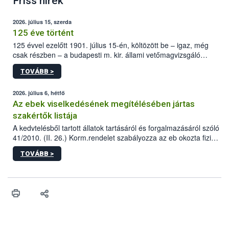
Friss hírek
2026. július 15, szerda
125 éve történt
125 évvel ezelőtt 1901. július 15-én, költözött be – igaz, még
csak részben – a budapesti m. kir. állami vetőmagvizsgáló
állomás a Kis Rókus utca 15. szám alatti, Czigler Győző által
TOVÁBB >
tervezett új épületébe.
2026. július 6, hétfő
Az ebek viselkedésének megítélésében jártas
szakértők listája
A kedvtelésből tartott állatok tartásáról és forgalmazásáról szóló
41/2010. (II. 26.) Korm.rendelet szabályozza az eb okozta fizikai
sérülés, illetve ennek veszélye keletkezésekor felmerülő
TOVÁBB >
hatósági feladatokat, valamint a veszélyes eb tartását és annak
engedélyezését. Ezen eljárások során szükség esetén be kell
vonni az ebek viselkedésének megítélésében jártas szakértőt.