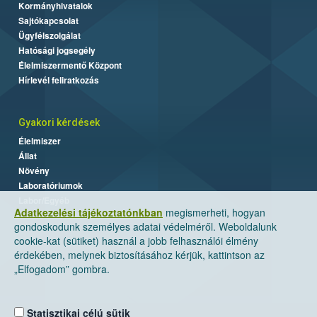
Kormányhivatalok
Sajtókapcsolat
Ügyfélszolgálat
Hatósági jogsegély
Élelmiszermentő Központ
Hírlevél feliratkozás
Gyakori kérdések
Élelmiszer
Állat
Növény
Laboratóriumok
Labor/Egyéb
Adatkezelési tájékoztatónkban
megismerheti, hogyan
gondoskodunk személyes adatai védelméről. Weboldalunk
cookie-kat (sütiket) használ a jobb felhasználói élmény
érdekében, melynek biztosításához kérjük, kattintson az
„Elfogadom” gombra.
Statisztikai célú sütik