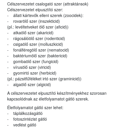
Célszervezetet csalogató szer (attraktánsok)
Célszervezetet elpusztító szer:
- állati kártevők elleni szerek (zoocidek):
- rovarölő szer (inszekticid)
(pl.: levéltetveket ölő szer (aficid))
- atkaölő szer (akaricid)
- rágcsálóölő szer (rodenticid)
- csigaölő szer (molluszkicid)
- fonálféregölő szer (nematocid)
- baktériumölő szer (baktericid)
- gombaölő szer (fungicid)
- vírusölő szer (viricid)
- gyomirtó szer (herbicid)
(pl.: pázsitfűféléket irtó szer (graminicid))
- algaölő szer (algicid)
A célszervezetet elpusztító készítményekhez szorosan
kapcsolódnak az életfolyamatot gátló szerek.
Életfolyamatot gátló szer lehet:
- táplálkozásgátló
- fotoszintézist gátló
- vedlést gátló