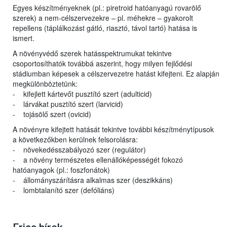
Egyes készítményeknek (pl.: piretroid hatóanyagú rovarölő
szerek) a nem-célszervezekre – pl. méhekre – gyakorolt
repellens (táplálkozást gátló, riasztó, távol tartó) hatása is
ismert.
A növényvédő szerek hatásspektrumukat tekintve
csoportosíthatók továbbá aszerint, hogy milyen fejlődési
stádiumban képesek a célszervezetre hatást kifejteni. Ez alapján
megkülönböztetünk:
- kifejlett kártevőt pusztító szert (adulticid)
- lárvákat pusztító szert (larvicid)
- tojásölő szert (ovicid)
A növényre kifejtett hatását tekintve további készítménytípusok
a következőkben kerülnek felsorolásra:
- növekedésszabályozó szer (regulátor)
- a növény természetes ellenállóképességét fokozó
hatóanyagok (pl.: foszfonátok)
- állományszárításra alkalmas szer (deszikkáns)
- lombtalanító szer (defóliáns)