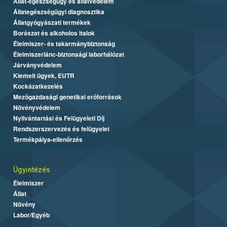
Állat-egészségügy és állatvédelem
Állategészségügyi diagnosztika
Állatgyógyászati termékek
Borászat és alkoholos italok
Élelmiszer- és takarmánybiztonság
Élelmiszerlánc-biztonsági laborhálózat
Járványvédelem
Kiemelt ügyek, EUTR
Kockázatkezelés
Mezőgazdasági genetikai erőforrások
Növényvédelem
Nyilvántartási és Felügyeleti Díj
Rendszerszervezés és felügyelet
Termékpálya-ellenőrzés
Ügyintézés
Élelmiszer
Állat
Növény
Labor/Egyéb