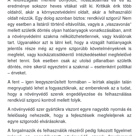
eredménye sokszor heves vitákat vált ki. Kritikák érik több
oldalról, akár a környezetvédelmi oldalt, akár a felhasználói
oldalt nézzük. Egy dolog azonban biztos: rendkívül szigorú! Nem
egy esetben a listáról történő eltávolítás, vagyis a „visszavonás”
mellett születik döntés olyan hatóanyagok vonatkozásában, amit
a növényvédelmi szakma nélkülözhetetlennek, vagy kiválónak
tart. Ugyanakkor azt is látni kell, hogy a vizsgált hatóanyagok
jelentős része még az egyre szigorúbb követelményeknek is
megfelel, vagy kockázatcsökkentő intézkedésekkel megfelelővé
lehet tenni. Sok esetben csak az utolsó pillanatban születik
döntés, mire sikerül egyeztetni a szakmai – esetenként politikai
– érveket.
A fent – igen leegyszerűsített formában – leírtak alapján talán
megnyugtató lehet a fogyasztóknak, az embereknek az a tudat,
hogy a növényvédő szerek engedélyezése és felhasználása
rendkívül szigorú kontroll mellett folyik.
A növényvédő szer gyártókra viszont egyre nagyobb nyomás és
felelősség nehezedik, hogy a fejlesztéseik megfeleljenek az
egyre szigorodó elvárásoknak.
A forgalmazók és felhasználók részéről pedig fokozott figyelmet