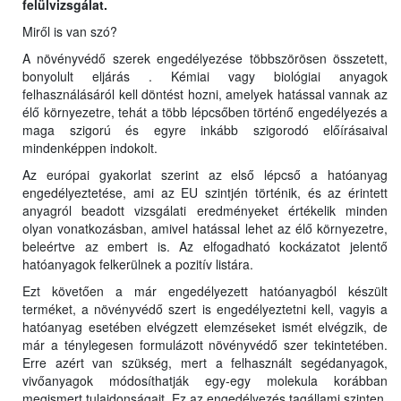
felülvizsgálat.
Miről is van szó?
A növényvédő szerek engedélyezése többszörösen összetett,
bonyolult eljárás . Kémiai vagy biológiai anyagok
felhasználásáról kell döntést hozni, amelyek hatással vannak az
élő környezetre, tehát a több lépcsőben történő engedélyezés a
maga szigorú és egyre inkább szigorodó előírásaival
mindenképpen indokolt.
Az európai gyakorlat szerint az első lépcső a hatóanyag
engedélyeztetése, ami az EU szintjén történik, és az érintett
anyagról beadott vizsgálati eredményeket értékelik minden
olyan vonatkozásban, amivel hatással lehet az élő környezetre,
beleértve az embert is. Az elfogadható kockázatot jelentő
hatóanyagok felkerülnek a pozitív listára.
Ezt követően a már engedélyezett hatóanyagból készült
terméket, a növényvédő szert is engedélyeztetni kell, vagyis a
hatóanyag esetében elvégzett elemzéseket ismét elvégzik, de
már a ténylegesen formulázott növényvédő szer tekintetében.
Erre azért van szükség, mert a felhasznált segédanyagok,
vivőanyagok módosíthatják egy-egy molekula korábban
megismert tulajdonságait. Ez az engedélyezés tagállami szinten,