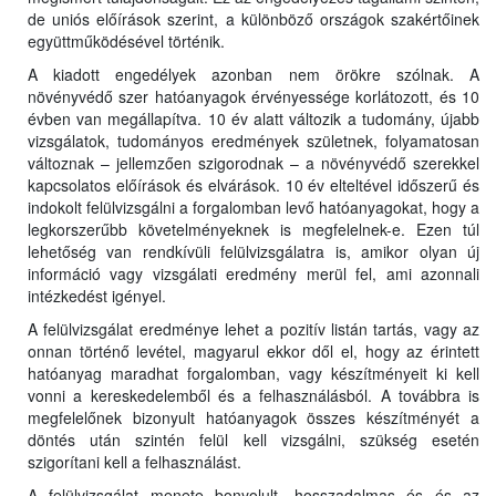
de uniós előírások szerint, a különböző országok szakértőinek
együttműködésével történik.
A kiadott engedélyek azonban nem örökre szólnak. A
növényvédő szer hatóanyagok érvényessége korlátozott, és 10
évben van megállapítva. 10 év alatt változik a tudomány, újabb
vizsgálatok, tudományos eredmények születnek, folyamatosan
változnak – jellemzően szigorodnak – a növényvédő szerekkel
kapcsolatos előírások és elvárások. 10 év elteltével időszerű és
indokolt felülvizsgálni a forgalomban levő hatóanyagokat, hogy a
legkorszerűbb követelményeknek is megfelelnek-e. Ezen túl
lehetőség van rendkívüli felülvizsgálatra is, amikor olyan új
információ vagy vizsgálati eredmény merül fel, ami azonnali
intézkedést igényel.
A felülvizsgálat eredménye lehet a pozitív listán tartás, vagy az
onnan történő levétel, magyarul ekkor dől el, hogy az érintett
hatóanyag maradhat forgalomban, vagy készítményeit ki kell
vonni a kereskedelemből és a felhasználásból. A továbbra is
megfelelőnek bizonyult hatóanyagok összes készítményét a
döntés után szintén felül kell vizsgálni, szükség esetén
szigorítani kell a felhasználást.
A felülvizsgálat menete bonyolult, hosszadalmas és és az