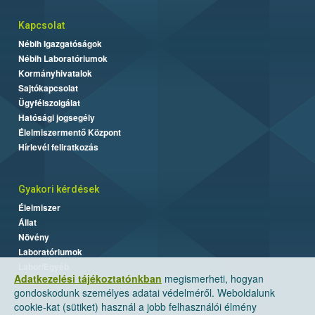
Kapcsolat
Nébih Igazgatóságok
Nébih Laboratóriumok
Kormányhivatalok
Sajtókapcsolat
Ügyfélszolgálat
Hatósági jogsegély
Élelmiszermentő Központ
Hírlevél feliratkozás
Gyakori kérdések
Élelmiszer
Állat
Növény
Laboratóriumok
Labor/Egyéb
Adatkezelési tájékoztatónkban
megismerheti, hogyan
gondoskodunk személyes adatai védelméről. Weboldalunk
cookie-kat (sütiket) használ a jobb felhasználói élmény