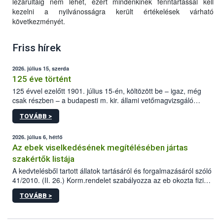
lezárultáig nem lehet, ezért mindenkinek fenntartással kell
kezelni a nyilvánosságra került értékelések várható
következményét.
Friss hírek
2026. július 15, szerda
125 éve történt
125 évvel ezelőtt 1901. július 15-én, költözött be – igaz, még
csak részben – a budapesti m. kir. állami vetőmagvizsgáló
állomás a Kis Rókus utca 15. szám alatti, Czigler Győző által
TOVÁBB >
tervezett új épületébe.
2026. július 6, hétfő
Az ebek viselkedésének megítélésében jártas
szakértők listája
A kedvtelésből tartott állatok tartásáról és forgalmazásáról szóló
41/2010. (II. 26.) Korm.rendelet szabályozza az eb okozta fizikai
sérülés, illetve ennek veszélye keletkezésekor felmerülő
TOVÁBB >
hatósági feladatokat, valamint a veszélyes eb tartását és annak
engedélyezését. Ezen eljárások során szükség esetén be kell
vonni az ebek viselkedésének megítélésében jártas szakértőt.