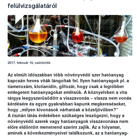
felülvizsgálatáról
2017. február 16, csütörtök
Az elmúlt időszakban több növényvédő szer hatóanyag
kapcsán heves viták lángoltak fel. Ilyen hatóanyagok pl. a
tiametoxám, klotianidin, glifozát, hogy csak a legtöbbet
emlegetett hatóanyagokat említsük. A köznyelvben a vita
tárgya leegyszerűsödött a visszavonás – vissza nem vonás
kérdésére és egyre gyakrabban kapunk megkereséseket,
hogy „milyen kivonások várhatóak a közeljövőben?”
A tisztán látás érdekében szükséges leszögezni, hogy a
növényvédő szerek vagy hatóanyagok visszavonása nem
előre eldöntött menetrend szerint zajlik. Az a folyamat,
aminek a következményeivel találkozunk, az a hatóanyag-