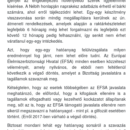
igényel az engedélyezett növényvédő szerek figyelemmel
kísérése. A Nébih honlapján naprakész adatbázis érhető el bárki
számára, ahol erről tájékozódni lehet. Egy-egy készítmény
visszavonása során mindig megállapításra kerülnek az ún.
átmeneti rendelkezések, amelyek alapján a raktárkészleteket
legfeljebb 6 hónapig még lehet forgalmazni és legfeljebb ezt
követő 12 hónapig pedig felhasználni, így senkit nem érhet
váratlanul egy-egy intézkedés.
Azt, hogy egy-egy hatóanyag felülvizsgálata milyen
eredménnyel fog járni, nem lehet előre tudni. Az Európai
Élelmiszerbiztonsági Hivatal (EFSA) minden esetben közzéteszi
véleményét, amely nyilvános, de ebből nem feltétlenül
következik a végső döntés, amelyet a Bizottság javaslatára a
tagállamok szavaznak meg.
Kétségtelen, hogy az esetek többségében az EFSA javaslata
meghatározó, de előfordul, hogy a kifogások ellenére is a
tagállamok elfogadható vagy kezelhető kockázatot állapítanak
meg, sőt az is, hogy az EFSA támogató javaslata ellenére nem
sikerül megszavazni a hatóanyagot - mint pl. a glifozát esetében
történt. (Erről 2017-ben várható a végső döntés).
Biztosat mondani tehát egy hatóanyag sorsáról a szavazás