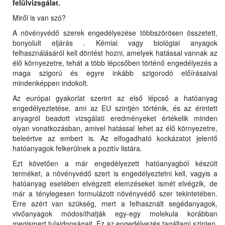
felülvizsgálat.
Miről is van szó?
A növényvédő szerek engedélyezése többszörösen összetett,
bonyolult eljárás . Kémiai vagy biológiai anyagok
felhasználásáról kell döntést hozni, amelyek hatással vannak az
élő környezetre, tehát a több lépcsőben történő engedélyezés a
maga szigorú és egyre inkább szigorodó előírásaival
mindenképpen indokolt.
Az európai gyakorlat szerint az első lépcső a hatóanyag
engedélyeztetése, ami az EU szintjén történik, és az érintett
anyagról beadott vizsgálati eredményeket értékelik minden
olyan vonatkozásban, amivel hatással lehet az élő környezetre,
beleértve az embert is. Az elfogadható kockázatot jelentő
hatóanyagok felkerülnek a pozitív listára.
Ezt követően a már engedélyezett hatóanyagból készült
terméket, a növényvédő szert is engedélyeztetni kell, vagyis a
hatóanyag esetében elvégzett elemzéseket ismét elvégzik, de
már a ténylegesen formulázott növényvédő szer tekintetében.
Erre azért van szükség, mert a felhasznált segédanyagok,
vivőanyagok módosíthatják egy-egy molekula korábban
megismert tulajdonságait. Ez az engedélyezés tagállami szinten,