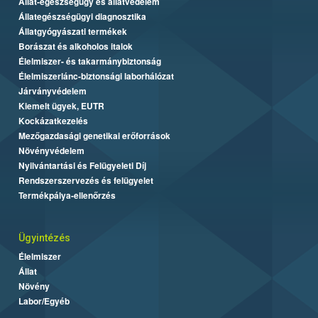
Állat-egészségügy és állatvédelem
Állategészségügyi diagnosztika
Állatgyógyászati termékek
Borászat és alkoholos italok
Élelmiszer- és takarmánybiztonság
Élelmiszerlánc-biztonsági laborhálózat
Járványvédelem
Kiemelt ügyek, EUTR
Kockázatkezelés
Mezőgazdasági genetikai erőforrások
Növényvédelem
Nyilvántartási és Felügyeleti Díj
Rendszerszervezés és felügyelet
Termékpálya-ellenőrzés
Ügyintézés
Élelmiszer
Állat
Növény
Labor/Egyéb