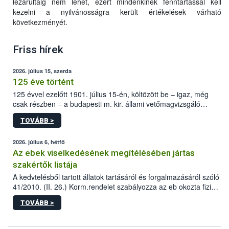
lezárultáig nem lehet, ezért mindenkinek fenntartással kell
kezelni a nyilvánosságra került értékelések várható
következményét.
Friss hírek
2026. július 15, szerda
125 éve történt
125 évvel ezelőtt 1901. július 15-én, költözött be – igaz, még
csak részben – a budapesti m. kir. állami vetőmagvizsgáló
állomás a Kis Rókus utca 15. szám alatti, Czigler Győző által
TOVÁBB >
tervezett új épületébe.
2026. július 6, hétfő
Az ebek viselkedésének megítélésében jártas
szakértők listája
A kedvtelésből tartott állatok tartásáról és forgalmazásáról szóló
41/2010. (II. 26.) Korm.rendelet szabályozza az eb okozta fizikai
sérülés, illetve ennek veszélye keletkezésekor felmerülő
TOVÁBB >
hatósági feladatokat, valamint a veszélyes eb tartását és annak
engedélyezését. Ezen eljárások során szükség esetén be kell
vonni az ebek viselkedésének megítélésében jártas szakértőt.