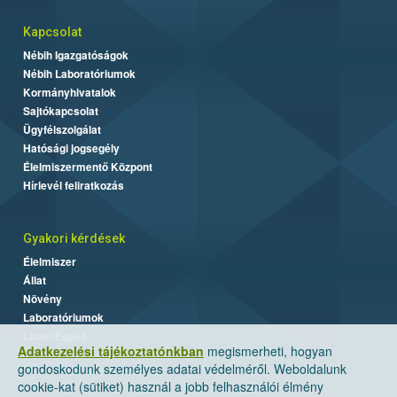
Kapcsolat
Nébih Igazgatóságok
Nébih Laboratóriumok
Kormányhivatalok
Sajtókapcsolat
Ügyfélszolgálat
Hatósági jogsegély
Élelmiszermentő Központ
Hírlevél feliratkozás
Gyakori kérdések
Élelmiszer
Állat
Növény
Laboratóriumok
Labor/Egyéb
Adatkezelési tájékoztatónkban
megismerheti, hogyan
gondoskodunk személyes adatai védelméről. Weboldalunk
cookie-kat (sütiket) használ a jobb felhasználói élmény