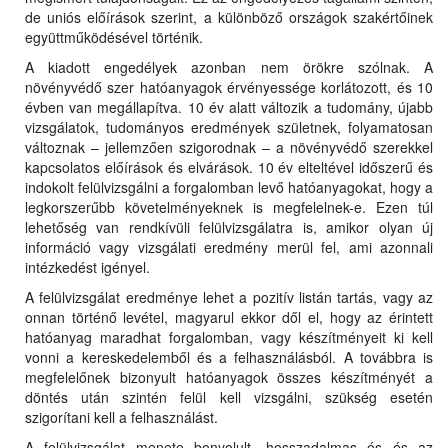
de uniós előírások szerint, a különböző országok szakértőinek
együttműködésével történik.
A kiadott engedélyek azonban nem örökre szólnak. A
növényvédő szer hatóanyagok érvényessége korlátozott, és 10
évben van megállapítva. 10 év alatt változik a tudomány, újabb
vizsgálatok, tudományos eredmények születnek, folyamatosan
változnak – jellemzően szigorodnak – a növényvédő szerekkel
kapcsolatos előírások és elvárások. 10 év elteltével időszerű és
indokolt felülvizsgálni a forgalomban levő hatóanyagokat, hogy a
legkorszerűbb követelményeknek is megfelelnek-e. Ezen túl
lehetőség van rendkívüli felülvizsgálatra is, amikor olyan új
információ vagy vizsgálati eredmény merül fel, ami azonnali
intézkedést igényel.
A felülvizsgálat eredménye lehet a pozitív listán tartás, vagy az
onnan történő levétel, magyarul ekkor dől el, hogy az érintett
hatóanyag maradhat forgalomban, vagy készítményeit ki kell
vonni a kereskedelemből és a felhasználásból. A továbbra is
megfelelőnek bizonyult hatóanyagok összes készítményét a
döntés után szintén felül kell vizsgálni, szükség esetén
szigorítani kell a felhasználást.
A felülvizsgálat menete bonyolult, hosszadalmas és és az