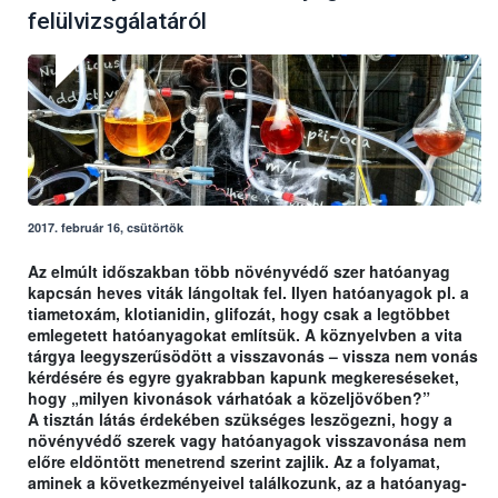
felülvizsgálatáról
2017. február 16, csütörtök
Az elmúlt időszakban több növényvédő szer hatóanyag
kapcsán heves viták lángoltak fel. Ilyen hatóanyagok pl. a
tiametoxám, klotianidin, glifozát, hogy csak a legtöbbet
emlegetett hatóanyagokat említsük. A köznyelvben a vita
tárgya leegyszerűsödött a visszavonás – vissza nem vonás
kérdésére és egyre gyakrabban kapunk megkereséseket,
hogy „milyen kivonások várhatóak a közeljövőben?”
A tisztán látás érdekében szükséges leszögezni, hogy a
növényvédő szerek vagy hatóanyagok visszavonása nem
előre eldöntött menetrend szerint zajlik. Az a folyamat,
aminek a következményeivel találkozunk, az a hatóanyag-