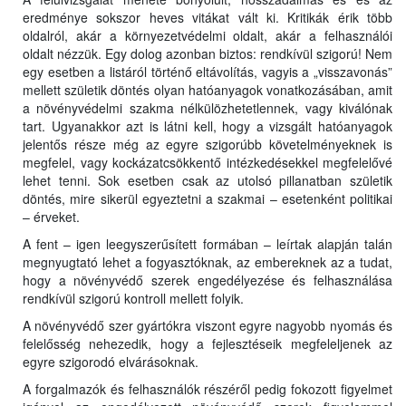
eredménye sokszor heves vitákat vált ki. Kritikák érik több
oldalról, akár a környezetvédelmi oldalt, akár a felhasználói
oldalt nézzük. Egy dolog azonban biztos: rendkívül szigorú! Nem
egy esetben a listáról történő eltávolítás, vagyis a „visszavonás”
mellett születik döntés olyan hatóanyagok vonatkozásában, amit
a növényvédelmi szakma nélkülözhetetlennek, vagy kiválónak
tart. Ugyanakkor azt is látni kell, hogy a vizsgált hatóanyagok
jelentős része még az egyre szigorúbb követelményeknek is
megfelel, vagy kockázatcsökkentő intézkedésekkel megfelelővé
lehet tenni. Sok esetben csak az utolsó pillanatban születik
döntés, mire sikerül egyeztetni a szakmai – esetenként politikai
– érveket.
A fent – igen leegyszerűsített formában – leírtak alapján talán
megnyugtató lehet a fogyasztóknak, az embereknek az a tudat,
hogy a növényvédő szerek engedélyezése és felhasználása
rendkívül szigorú kontroll mellett folyik.
A növényvédő szer gyártókra viszont egyre nagyobb nyomás és
felelősség nehezedik, hogy a fejlesztéseik megfeleljenek az
egyre szigorodó elvárásoknak.
A forgalmazók és felhasználók részéről pedig fokozott figyelmet