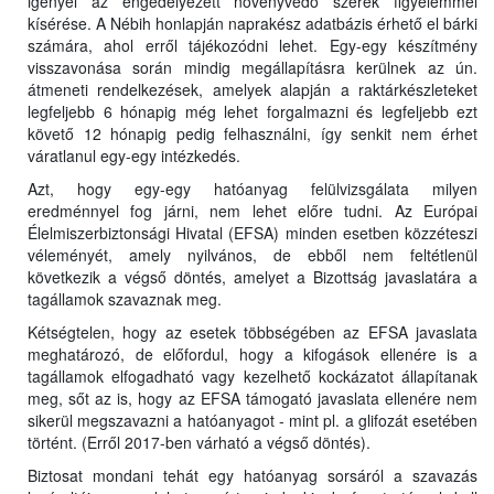
igényel az engedélyezett növényvédő szerek figyelemmel
kísérése. A Nébih honlapján naprakész adatbázis érhető el bárki
számára, ahol erről tájékozódni lehet. Egy-egy készítmény
visszavonása során mindig megállapításra kerülnek az ún.
átmeneti rendelkezések, amelyek alapján a raktárkészleteket
legfeljebb 6 hónapig még lehet forgalmazni és legfeljebb ezt
követő 12 hónapig pedig felhasználni, így senkit nem érhet
váratlanul egy-egy intézkedés.
Azt, hogy egy-egy hatóanyag felülvizsgálata milyen
eredménnyel fog járni, nem lehet előre tudni. Az Európai
Élelmiszerbiztonsági Hivatal (EFSA) minden esetben közzéteszi
véleményét, amely nyilvános, de ebből nem feltétlenül
következik a végső döntés, amelyet a Bizottság javaslatára a
tagállamok szavaznak meg.
Kétségtelen, hogy az esetek többségében az EFSA javaslata
meghatározó, de előfordul, hogy a kifogások ellenére is a
tagállamok elfogadható vagy kezelhető kockázatot állapítanak
meg, sőt az is, hogy az EFSA támogató javaslata ellenére nem
sikerül megszavazni a hatóanyagot - mint pl. a glifozát esetében
történt. (Erről 2017-ben várható a végső döntés).
Biztosat mondani tehát egy hatóanyag sorsáról a szavazás