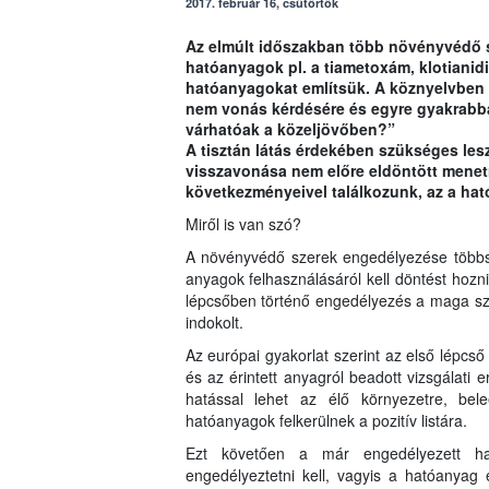
2017. február 16, csütörtök
Az elmúlt időszakban több növényvédő sz
hatóanyagok pl. a tiametoxám, klotianidi
hatóanyagokat említsük. A köznyelvben a
nem vonás kérdésére és egyre gyakrabb
várhatóak a közeljövőben?”
A tisztán látás érdekében szükséges le
visszavonása nem előre eldöntött menetre
következményeivel találkozunk, az a hat
Miről is van szó?
A növényvédő szerek engedélyezése többszö
anyagok felhasználásáról kell döntést hozn
lépcsőben történő engedélyezés a maga sz
indokolt.
Az európai gyakorlat szerint az első lépcső
és az érintett anyagról beadott vizsgálati
hatással lehet az élő környezetre, bel
hatóanyagok felkerülnek a pozitív listára.
Ezt követően a már engedélyezett ha
engedélyeztetni kell, vagyis a hatóanyag