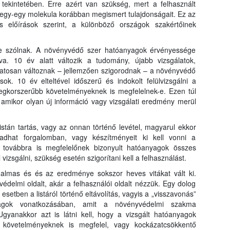
tekintetében. Erre azért van szükség, mert a felhasznált
egy-egy molekula korábban megismert tulajdonságait. Ez az
s előírások szerint, a különböző országok szakértőinek
e szólnak. A növényvédő szer hatóanyagok érvényessége
va. 10 év alatt változik a tudomány, újabb vizsgálatok,
tosan változnak – jellemzően szigorodnak – a növényvédő
ok. 10 év elteltével időszerű és indokolt felülvizsgálni a
egkorszerűbb követelményeknek is megfelelnek-e. Ezen túl
s, amikor olyan új információ vagy vizsgálati eredmény merül
listán tartás, vagy az onnan történő levétel, magyarul ekkor
adhat forgalomban, vagy készítményeit ki kell vonni a
 továbbra is megfelelőnek bizonyult hatóanyagok összes
 vizsgálni, szükség esetén szigorítani kell a felhasználást.
adalmas és és az eredménye sokszor heves vitákat vált ki.
tvédelmi oldalt, akár a felhasználói oldalt nézzük. Egy dolog
setben a listáról történő eltávolítás, vagyis a „visszavonás”
nyagok vonatkozásában, amit a növényvédelmi szakma
 Ugyanakkor azt is látni kell, hogy a vizsgált hatóanyagok
 követelményeknek is megfelel, vagy kockázatcsökkentő