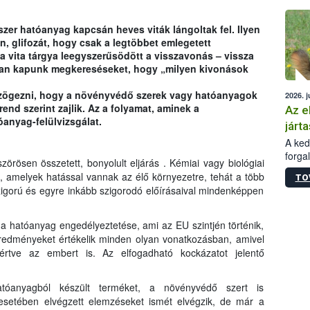
épüle
er hatóanyag kapcsán heves viták lángoltak fel. Ilyen
n, glifozát, hogy csak a legtöbbet emlegetett
 vita tárgya leegyszerűsödött a visszavonás – vissza
an kapunk megkereséseket, hogy „milyen kivonások
szögezni, hogy a növényvédő szerek vagy hatóanyagok
2026. j
nd szerint zajlik. Az a folyamat, aminek a
Az e
óanyag-felülvizsgálat.
járta
A kedv
forga
rösen összetett, bonyolult eljárás . Kémiai vagy biológiai
Korm.
i, amelyek hatással vannak az élő környezetre, tehát a több
TO
sérül
igorú és egyre inkább szigorodó előírásaival mindenképpen
felme
veszé
Ezen 
 a hatóanyag engedélyeztetése, ami az EU szintjén történik,
vonni
 eredményeket értékelik minden olyan vonatkozásban, amivel
jártas
eértve az embert is. Az elfogadható kockázatot jelentő
tóanyagból készült terméket, a növényvédő szert is
 esetében elvégzett elemzéseket ismét elvégzik, de már a