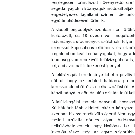
ténylegesen formulázott növényvédő szer 
segédanyagok, vivőanyagok módosíthatják 
engedélyezés tagállami szinten, de unió
együttműködésével történik.
A kiadott engedélyek azonban nem örökr
korlátozott, és 10 évben van megállapít
tudományos eredmények születnek, folyama
szerekkel kapcsolatos előírások és elvárás
forgalomban levő hatóanyagokat, hogy a l
lehetőség van rendkívüli felülvizsgálatra i
fel, ami azonnali intézkedést igényel.
A felülvizsgálat eredménye lehet a pozitív 
dől el, hogy az érintett hatóanyag mar
kereskedelemből és a felhasználásból. A
készítményét a döntés után szintén felül kell
A felülvizsgálat menete bonyolult, hossz
Kritikák érik több oldalról, akár a környeze
azonban biztos: rendkívül szigorú! Nem egy e
mellett születik döntés olyan hatóa
nélkülözhetetlennek, vagy kiválónak tart.
jelentős része még az egyre szigorúbb