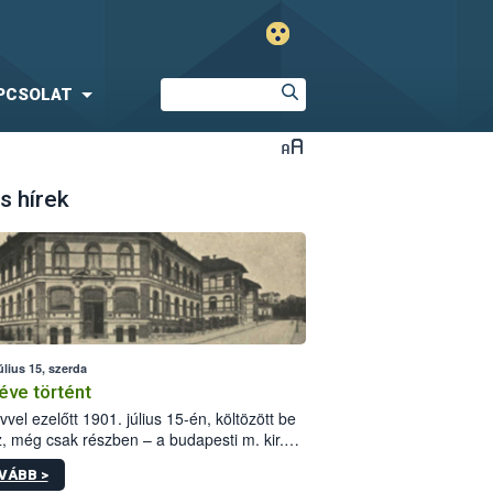
PCSOLAT
s hírek
úlius 15, szerda
éve történt
vvel ezelőtt 1901. július 15-én, költözött be
z, még csak részben – a budapesti m. kir.
i vetőmagvizsgáló állomás a Kis Rókus utca
VÁBB >
ám alatti, Czigler Győző által tervezett új