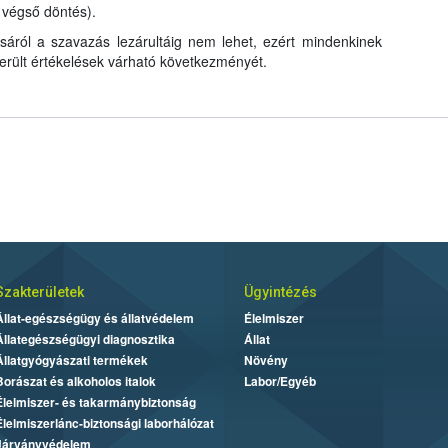
 végső döntés).
sáról a szavazás lezárultáig nem lehet, ezért mindenkinek
 került értékelések várható következményét.
Szakterületek
Ügyintézés
Állat-egészségügy és állatvédelem
Élelmiszer
Állategészségügyi diagnosztika
Állat
Állatgyógyászati termékek
Növény
Borászat és alkoholos italok
Labor/Egyéb
Élelmiszer- és takarmánybiztonság
Élelmiszerlánc-biztonsági laborhálózat
Járványvédelem