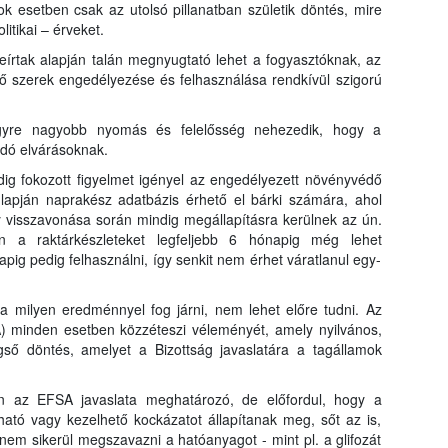
ok esetben csak az utolsó pillanatban születik döntés, mire
itikai – érveket.
leírtak alapján talán megnyugtató lehet a fogyasztóknak, az
 szerek engedélyezése és felhasználása rendkívül szigorú
gyre nagyobb nyomás és felelősség nehezedik, hogy a
odó elvárásoknak.
dig fokozott figyelmet igényel az engedélyezett növényvédő
lapján naprakész adatbázis érhető el bárki számára, ahol
y visszavonása során mindig megállapításra kerülnek az ún.
án a raktárkészleteket legfeljebb 6 hónapig még lehet
apig pedig felhasználni, így senkit nem érhet váratlanul egy-
ta milyen eredménnyel fog járni, nem lehet előre tudni. Az
A) minden esetben közzéteszi véleményét, amely nyilvános,
gső döntés, amelyet a Bizottság javaslatára a tagállamok
n az EFSA javaslata meghatározó, de előfordul, hogy a
ható vagy kezelhető kockázatot állapítanak meg, sőt az is,
em sikerül megszavazni a hatóanyagot - mint pl. a glifozát