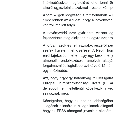
intézkedésekkel megfelelővé lehet tenni. S
sikerül egyeztetni a szakmai – esetenként pol
A fent – igen leegyszerűsített formában – 
embereknek az a tudat, hogy a növényvédő
kontroll mellett folyik.
A növényvédő szer gyártókra viszont e
fejlesztéseik megfeleljenek az egyre szigor
A forgalmazók és felhasználók részéről pe
szerek figyelemmel kísérése. A Nébih hon
erről tájékozódni lehet. Egy-egy készítmén
átmeneti rendelkezések, amelyek alapj
forgalmazni és legfeljebb ezt követő 12 hón
egy intézkedés.
Azt, hogy egy-egy hatóanyag felülvizsgála
Európai Élelmiszerbiztonsági Hivatal (EFS
de ebből nem feltétlenül következik a vé
szavaznak meg.
Kétségtelen, hogy az esetek többségébe
kifogások ellenére is a tagállamok elfogad
hogy az EFSA támogató javaslata ellenére n