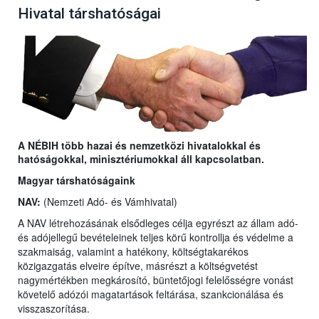
Hivatal társhatóságai
A NÉBIH több hazai és nemzetközi hivatalokkal és
hatóságokkal, minisztériumokkal áll kapcsolatban.
Magyar társhatóságaink
NAV:
(Nemzeti Adó- és Vámhivatal)
A NAV létrehozásának elsődleges célja egyrészt az állam adó-
és adójellegű bevételeinek teljes körű kontrollja és védelme a
szakmaiság, valamint a hatékony, költségtakarékos
közigazgatás elveire építve, másrészt a költségvetést
nagymértékben megkárosító, büntetőjogi felelősségre vonást
követelő adózói magatartások feltárása, szankcionálása és
visszaszorítása.