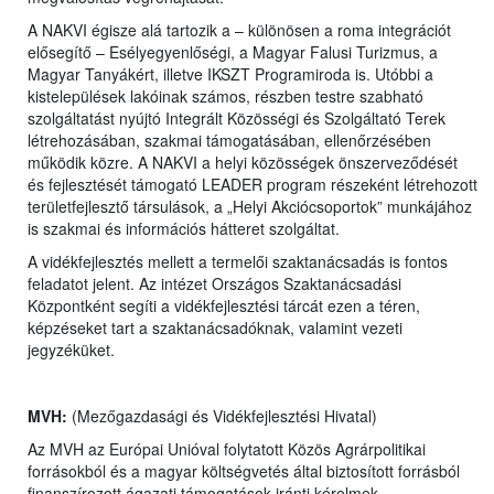
A NAKVI égisze alá tartozik a – különösen a roma integrációt
elősegítő – Esélyegyenlőségi, a Magyar Falusi Turizmus, a
Magyar Tanyákért, illetve IKSZT Programiroda is. Utóbbi a
kistelepülések lakóinak számos, részben testre szabható
szolgáltatást nyújtó Integrált Közösségi és Szolgáltató Terek
létrehozásában, szakmai támogatásában, ellenőrzésében
működik közre. A NAKVI a helyi közösségek önszerveződését
és fejlesztését támogató LEADER program részeként létrehozott
területfejlesztő társulások, a „Helyi Akciócsoportok” munkájához
is szakmai és információs hátteret szolgáltat.
A vidékfejlesztés mellett a termelői szaktanácsadás is fontos
feladatot jelent. Az intézet Országos Szaktanácsadási
Központként segíti a vidékfejlesztési tárcát ezen a téren,
képzéseket tart a szaktanácsadóknak, valamint vezeti
jegyzéküket.
MVH:
(Mezőgazdasági és Vidékfejlesztési Hivatal)
Az MVH az Európai Unióval folytatott Közös Agrárpolitikai
forrásokból és a magyar költségvetés által biztosított forrásból
finanszírozott ágazati támogatások iránti kérelmek