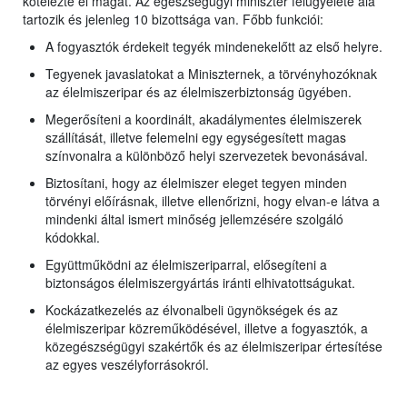
kötelezte el magát. Az egészségügyi miniszter felügyelete alá
tartozik és jelenleg 10 bizottsága van. Főbb funkciói:
A fogyasztók érdekeit tegyék mindenekelőtt az első helyre.
Tegyenek javaslatokat a Miniszternek, a törvényhozóknak
az élelmiszeripar és az élelmiszerbiztonság ügyében.
Megerősíteni a koordinált, akadálymentes élelmiszerek
szállítását, illetve felemelni egy egységesített magas
színvonalra a különböző helyi szervezetek bevonásával.
Biztosítani, hogy az élelmiszer eleget tegyen minden
törvényi előírásnak, illetve ellenőrizni, hogy elvan-e látva a
mindenki által ismert minőség jellemzésére szolgáló
kódokkal.
Együttműködni az élelmiszeriparral, elősegíteni a
biztonságos élelmiszergyártás iránti elhivatottságukat.
Kockázatkezelés az élvonalbeli ügynökségek és az
élelmiszeripar közreműködésével, illetve a fogyasztók, a
közegészségügyi szakértők és az élelmiszeripar értesítése
az egyes veszélyforrásokról.