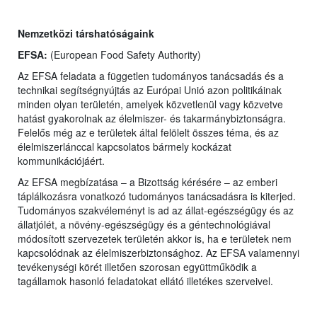
Nemzetközi társhatóságaink
EFSA:
(
European Food Safety Authority)
Az EFSA feladata a független tudományos tanácsadás és a
technikai segítségnyújtás az Európai Unió azon politikáinak
minden olyan területén, amelyek közvetlenül vagy közvetve
hatást gyakorolnak az élelmiszer- és takarmánybiztonságra.
Felelős még az e területek által felölelt összes téma, és az
élelmiszerlánccal kapcsolatos bármely kockázat
kommunikációjáért.
Az EFSA megbízatása – a Bizottság kérésére – az emberi
táplálkozásra vonatkozó tudományos tanácsadásra is kiterjed.
Tudományos szakvéleményt is ad az állat-egészségügy és az
állatjólét, a növény-egészségügy és a géntechnológiával
módosított szervezetek területén akkor is, ha e területek nem
kapcsolódnak az élelmiszerbiztonsághoz. Az EFSA valamennyi
tevékenységi körét illetően szorosan együttműködik a
tagállamok hasonló feladatokat ellátó illetékes szerveivel.