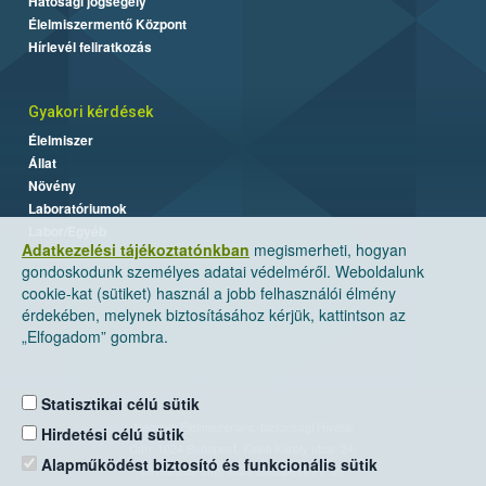
Hatósági jogsegély
Élelmiszermentő Központ
Hírlevél feliratkozás
Gyakori kérdések
Élelmiszer
Állat
Növény
Laboratóriumok
Labor/Egyéb
Adatkezelési tájékoztatónkban
megismerheti, hogyan
gondoskodunk személyes adatai védelméről. Weboldalunk
cookie-kat (sütiket) használ a jobb felhasználói élmény
érdekében, melynek biztosításához kérjük, kattintson az
„Elfogadom” gombra.
Statisztikai célú sütik
Nemzeti Élelmiszerlánc-biztonsági Hivatal
Hirdetési célú sütik
Cím: 1024 Budapest, Keleti Károly utca. 24.
Alapműködést biztosító és funkcionális sütik
Levelezési cím: 1525 Budapest. Pf. 30.