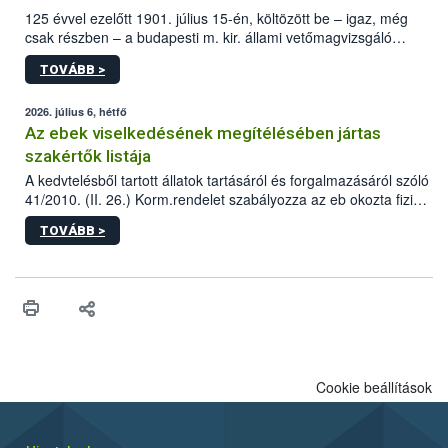
125 évvel ezelőtt 1901. július 15-én, költözött be – igaz, még
csak részben – a budapesti m. kir. állami vetőmagvizsgáló
állomás a Kis Rókus utca 15. szám alatti, Czigler Győző által
TOVÁBB >
tervezett új épületébe.
2026. július 6, hétfő
Az ebek viselkedésének megítélésében jártas
szakértők listája
A kedvtelésből tartott állatok tartásáról és forgalmazásáról szóló
41/2010. (II. 26.) Korm.rendelet szabályozza az eb okozta fizikai
sérülés, illetve ennek veszélye keletkezésekor felmerülő
TOVÁBB >
hatósági feladatokat, valamint a veszélyes eb tartását és annak
engedélyezését. Ezen eljárások során szükség esetén be kell
vonni az ebek viselkedésének megítélésében jártas szakértőt.
Cookie beállítások