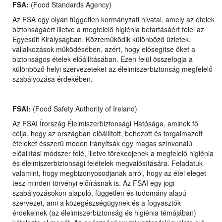
FSA:
(Food Standards Agency)
Az FSA egy olyan független kormányzati hivatal, amely az ételek
biztonságáért illetve a megfelelő higiénia betartásáért felel az
Egyesült Királyságban. Közreműködik különböző üzletek,
vállalkozások működésében, azért, hogy elősegítse őket a
biztonságos ételek előállításában. Ezen felül összefogja a
különböző helyi szervezeteket az élelmiszerbiztonság megfelelő
szabályozása érdekében.
FSAI:
(Food Safety Authority of Ireland)
Az FSAI Írország Élelmiszerbiztonsági Hatósága, aminek fő
célja, hogy az országban előállított, behozott és forgalmazott
ételeket ésszerű módon irányítsák egy magas színvonalú
előállítási módszer felé, illetve törekedjenek a megfelelő higiénia
és élelmiszerbiztonsági felételek megvalósítására. Feladatuk
valamint, hogy megbizonyosodjanak arról, hogy az étel eleget
tesz minden törvényi előírásnak is. Az FSAI egy jogi
szabályozásokon alapuló, független és tudomány alapú
szervezet, ami a közegészségügynek és a fogyasztók
érdekeinek (az élelmiszerbiztonság és higiénia témájában)