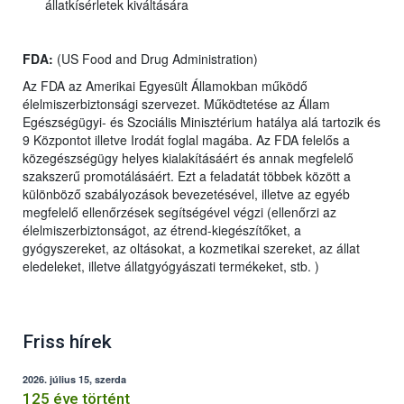
állatkísérletek kiváltására
FDA:
(US Food and Drug Administration)
Az FDA az Amerikai Egyesült Államokban működő
élelmiszerbiztonsági szervezet. Működtetése az Állam
Egészségügyi- és Szociális Minisztérium hatálya alá tartozik és
9 Központot illetve Irodát foglal magába. Az FDA felelős a
közegészségügy helyes kialakításáért és annak megfelelő
szakszerű promotálásáért. Ezt a feladatát többek között a
különböző szabályozások bevezetésével, illetve az egyéb
megfelelő ellenőrzések segítségével végzi (ellenőrzi az
élelmiszerbiztonságot, az étrend-kiegészítőket, a
gyógyszereket, az oltásokat, a kozmetikai szereket, az állat
eledeleket, illetve állatgyógyászati termékeket, stb. )
Friss hírek
2026. július 15, szerda
125 éve történt