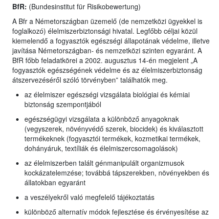
BfR:
(Bundesinstitut für Risikobewertung)
A Bfr a Németországban üzemelő (de nemzetközi ügyekkel is
foglalkozó) élelmiszerbiztonsági hivatal. Legfőbb céljai közül
kiemelendő a fogyasztók egészségi állapotának védelme, illetve
javítása Németországban- és nemzetközi szinten egyaránt. A
BfR főbb feladatkörei a 2002. augusztus 14-én megjelent „A
fogyasztók egészségének védelme és az élelmiszerbiztonság
átszervezéséről szóló törvényben” találhatók meg.
az élelmiszer egészségi vizsgálata biológiai és kémiai
biztonság szempontjából
egészségügyi vizsgálata a különböző anyagoknak
(vegyszerek, növényvédő szerek, biocidek) és kiválasztott
termékeknek (fogyasztói termékek, kozmetikai termékek,
dohányáruk, textíliák és élelmiszercsomagolások)
az élelmiszerben talált génmanipulált organizmusok
kockázatelemzése; továbbá tápszerekben, növényekben és
állatokban egyaránt
a veszélyekről való megfelelő tájékoztatás
különböző alternatív módok fejlesztése és érvényesítése az