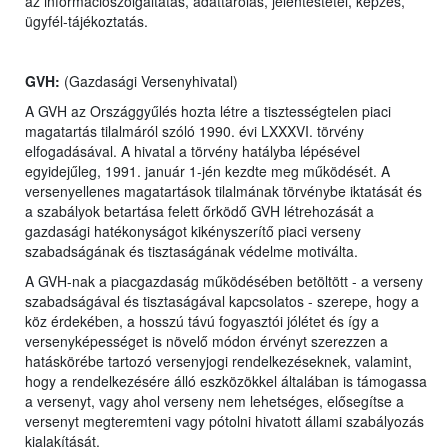
az információszolgáltatás, adattárolás, jelentéstétel, képzés,
ügyfél-tájékoztatás.
GVH:
(Gazdasági Versenyhivatal)
A GVH az Országgyűlés hozta létre a tisztességtelen piaci
magatartás tilalmáról szóló 1990. évi LXXXVI. törvény
elfogadásával. A hivatal a törvény hatályba lépésével
egyidejűleg, 1991. január 1-jén kezdte meg működését. A
versenyellenes magatartások tilalmának törvénybe iktatását és
a szabályok betartása felett őrködő GVH létrehozását a
gazdasági hatékonyságot kikényszerítő piaci verseny
szabadságának és tisztaságának védelme motiválta.
A GVH-nak a piacgazdaság működésében betöltött - a verseny
szabadságával és tisztaságával kapcsolatos - szerepe, hogy a
köz érdekében, a hosszú távú fogyasztói jólétet és így a
versenyképességet is növelő módon érvényt szerezzen a
hatáskörébe tartozó versenyjogi rendelkezéseknek, valamint,
hogy a rendelkezésére álló eszközökkel általában is támogassa
a versenyt, vagy ahol verseny nem lehetséges, elősegítse a
versenyt megteremteni vagy pótolni hivatott állami szabályozás
kialakítását.