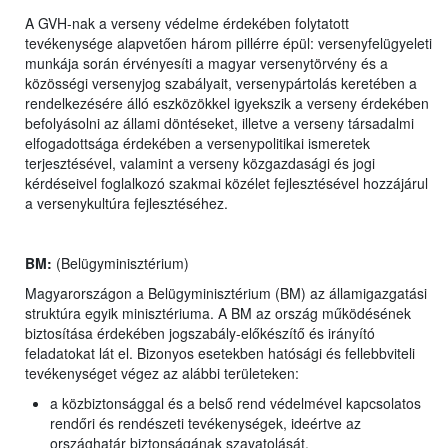
A GVH-nak a verseny védelme érdekében folytatott
tevékenysége alapvetően három pillérre épül: versenyfelügyeleti
munkája során érvényesíti a magyar versenytörvény és a
közösségi versenyjog szabályait, versenypártolás keretében a
rendelkezésére álló eszközökkel igyekszik a verseny érdekében
befolyásolni az állami döntéseket, illetve a verseny társadalmi
elfogadottsága érdekében a versenypolitikai ismeretek
terjesztésével, valamint a verseny közgazdasági és jogi
kérdéseivel foglalkozó szakmai közélet fejlesztésével hozzájárul
a versenykultúra fejlesztéséhez.
BM:
(Belügyminisztérium)
Magyarországon a Belügyminisztérium (BM) az államigazgatási
struktúra egyik minisztériuma. A BM az ország működésének
biztosítása érdekében jogszabály-előkészítő és irányító
feladatokat lát el. Bizonyos esetekben hatósági és fellebbviteli
tevékenységet végez az alábbi területeken:
a közbiztonsággal és a belső rend védelmével kapcsolatos
rendőri és rendészeti tevékenységek, ideértve az
országhatár biztonságának szavatolását,