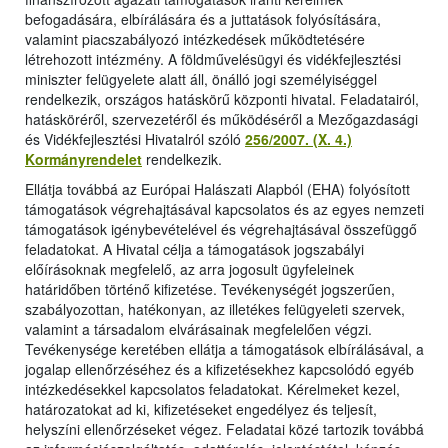
befogadására, elbírálására és a juttatások folyósítására,
valamint piacszabályozó intézkedések működtetésére
létrehozott intézmény. A földművelésügyi és vidékfejlesztési
miniszter felügyelete alatt áll, önálló jogi személyiséggel
rendelkezik, országos hatáskörű központi hivatal. Feladatairól,
hatásköréről, szervezetéről és működéséről a Mezőgazdasági
és Vidékfejlesztési Hivatalról szóló
256/2007. (X. 4.)
Kormányrendelet
rendelkezik.
Ellátja továbbá az Európai Halászati Alapból (EHA) folyósított
támogatások végrehajtásával kapcsolatos és az egyes nemzeti
támogatások igénybevételével és végrehajtásával összefüggő
feladatokat. A Hivatal célja a támogatások jogszabályi
előírásoknak megfelelő, az arra jogosult ügyfeleinek
határidőben történő kifizetése. Tevékenységét jogszerűen,
szabályozottan, hatékonyan, az illetékes felügyeleti szervek,
valamint a társadalom elvárásainak megfelelően végzi.
Tevékenysége keretében ellátja a támogatások elbírálásával, a
jogalap ellenőrzéséhez és a kifizetésekhez kapcsolódó egyéb
intézkedésekkel kapcsolatos feladatokat. Kérelmeket kezel,
határozatokat ad ki, kifizetéseket engedélyez és teljesít,
helyszíni ellenőrzéseket végez. Feladatai közé tartozik továbbá