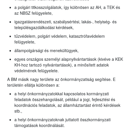
a polgári titkosszolgálatok, így különösen az AH, a TEK és
az NBSZ felügyelete,
igazgatásrendészeti, szabálysértési, lakás-, helyiség- és
településgazdálkodási kérdések,
tűzvédelem, polgári védelem, katasztrófavédelem
felügyelete,
állampolgársági és menekültügyek,
egyes országos személyi alapnyilvántartások (kivéve a KEK
KH-hoz tartozó nyilvántartások), a minősített adatok
védelmének felügyelete.
A BM másik nagy területe az önkormányzatiság segítése. E
területén ellátja különösen a:
a helyi önkormányzatokkal kapcsolatos kormányzati
feladatok összehangolását, például a jogi, fejlesztési és
koordinációs feladatok, az államháztartást érintő kérdések
stb.,
a helyi önkormányzatoknak juttatott összkormányzati
támogatások koordinálását.