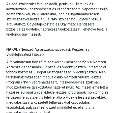
Az adó szakterület felel az adók, járulékok, illetékek és
köztartozások beszedé
séért és ellenőrzéséért. Naponta frissülő
adatbázisokkal, kalkulátorokkal, ingó és ingatlanárverések
szervezésével hozzájárul a NAV szolgáltató, ügyfélcentrikus
arculatához. Ügyféltájékoztató és Ügyintéző Rendszere
biztosítja az ügyfelek naprakész tájékoztatását, lehetővé teszi a
telefonos ügyintézést.
NAKVI
: (Nemzeti Agrárszaktanácsadási, Képzési és
Vidékfejlesztési Intézet)
A folyamatosan bővülő feladatkörnek köszönhetően a Nemzeti
Agrárszaktanácsadási, Képzési és Vidékfejlesztési Intézet felel
többek között az Európai Mezőgazdasági Vidékfejlesztési Alap
társfinanszírozásában megvalósuló Nemzeti Vidékfejlesztési
Program (NVP) végrehajtásáért, intézkedéseihez szakmai,
módszertani és tájékoztatási hátteret nyújt. Az intézet emellett a
hazai és európai uniós vidékfejlesztési programok monitoring és
tervezési feladataiért is fele
l, ellátja a vidékfejlesztési projektek
megvalósítására közzétett felhívásokkal kapcsolatos
feladatokat, pályázati rendszert működtet és ellenőrzi a
megvalósítás végrehajtását.