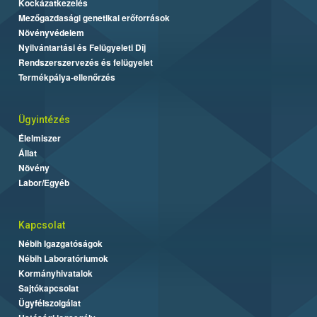
Kockázatkezelés
Mezőgazdasági genetikai erőforrások
Növényvédelem
Nyilvántartási és Felügyeleti Díj
Rendszerszervezés és felügyelet
Termékpálya-ellenőrzés
Ügyintézés
Élelmiszer
Állat
Növény
Labor/Egyéb
Kapcsolat
Nébih Igazgatóságok
Nébih Laboratóriumok
Kormányhivatalok
Sajtókapcsolat
Ügyfélszolgálat