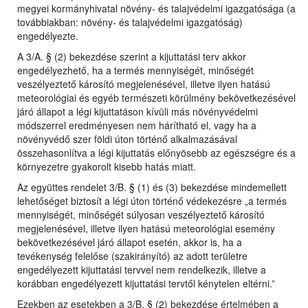
megyei kormányhivatal növény- és talajvédelmi igazgatósága (a
továbbiakban: növény- és talajvédelmi igazgatóság)
engedélyezte.
A 3/A. § (2) bekezdése szerint a kijuttatási terv akkor
engedélyezhető, ha a termés mennyiségét, minőségét
veszélyeztető károsító megjelenésével, illetve ilyen hatású
meteorológiai és egyéb természeti körülmény bekövetkezésével
járó állapot a légi kijuttatáson kívüli más növényvédelmi
módszerrel eredményesen nem hárítható el, vagy ha a
növényvédő szer földi úton történő alkalmazásával
összehasonlítva a légi kijuttatás előnyösebb az egészségre és a
környezetre gyakorolt kisebb hatás miatt.
Az együttes rendelet 3/B. § (1) és (3) bekezdése mindemellett
lehetőséget biztosít a légi úton történő védekezésre „a termés
mennyiségét, minőségét súlyosan veszélyeztető károsító
megjelenésével, illetve ilyen hatású meteorológiai esemény
bekövetkezésével járó állapot esetén, akkor is, ha a
tevékenység felelőse (szakirányító) az adott területre
engedélyezett kijuttatási tervvel nem rendelkezik, illetve a
korábban engedélyezett kijuttatási tervtől kénytelen eltérni.”
Ezekben az esetekben a 3/B. § (2) bekezdése értelmében a