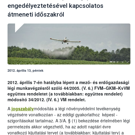
engedélyeztetésével kapcsolatos
átmeneti időszakról
2012. április 13, péntek
2012. április 7-én hatályba lépett a mező- és erdőgazdasági
légi munkavégzésről szóló 44/2005. (V. 6.) FVM–GKM–KvVM
együttes rendeletet (a továbbiakban: együttes rendelet)
módosító 34/2012. (IV. 6.) VM rendelet.
A
jogszabály
módosítás a légi növényvédelmi tevékenység
végzésére vonatkozóan - az eddigi gyakorlathoz képest -
szigorításokat tartalmaz. A 3/A. § (1) bekezdése értelmében légi
permetezés akkor végezhető, ha az adott naptári évre
vonatkozó kijuttatási tervet (a továbbiakban: kijuttatási terv) a