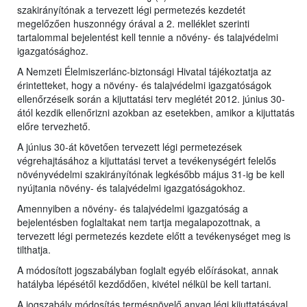
szakirányítónak a tervezett légi permetezés kezdetét
megelőzően huszonnégy órával a 2. melléklet szerinti
tartalommal bejelentést kell tennie a növény- és talajvédelmi
igazgatósághoz.
A Nemzeti Élelmiszerlánc-biztonsági Hivatal tájékoztatja az
érintetteket, hogy a növény- és talajvédelmi igazgatóságok
ellenőrzéseik során a kijuttatási terv meglétét 2012. június 30-
ától kezdik ellenőrizni azokban az esetekben, amikor a kijuttatás
előre tervezhető.
A június 30-át követően tervezett légi permetezések
végrehajtásához a kijuttatási tervet a tevékenységért felelős
növényvédelmi szakirányítónak legkésőbb május 31-ig be kell
nyújtania növény- és talajvédelmi igazgatóságokhoz.
Amennyiben a növény- és talajvédelmi igazgatóság a
bejelentésben foglaltakat nem tartja megalapozottnak, a
tervezett légi permetezés kezdete előtt a tevékenységet meg is
tilthatja.
A módosított jogszabályban foglalt egyéb előírásokat, annak
hatályba lépésétől kezdődően, kivétel nélkül be kell tartani.
A jogszabály módosítás termésnövelő anyag légi kijuttatásával