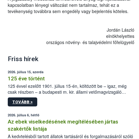
kapcsolatban lényegi változást nem tartalmaz, tehát ez a
tevékenység továbbra sem engedély vagy bejelentés köteles.
Jordán László
elnökhelyettes
országos növény- és talajvédelmi főfelügyelő
Friss hírek
2026. július 15, szerda
125 éve történt
125 évvel ezelőtt 1901. július 15-én, költözött be – igaz, még
csak részben – a budapesti m. kir. állami vetőmagvizsgáló
állomás a Kis Rókus utca 15. szám alatti, Czigler Győző által
TOVÁBB >
tervezett új épületébe.
2026. július 6, hétfő
Az ebek viselkedésének megítélésében jártas
szakértők listája
A kedvtelésből tartott állatok tartásáról és forgalmazásáról szóló