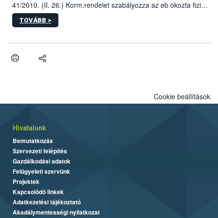
41/2010. (II. 26.) Korm.rendelet szabályozza az eb okozta fizikai
sérülés, illetve ennek veszélye keletkezésekor felmerülő
TOVÁBB >
hatósági feladatokat, valamint a veszélyes eb tartását és annak
engedélyezését. Ezen eljárások során szükség esetén be kell
vonni az ebek viselkedésének megítélésében jártas szakértőt.
Cookie beállítások
Hivatalunk
Bemutatkozás
Szervezeti felépítés
Gazdálkodási adatok
Felügyeleti szervünk
Projektek
Kapcsolódó linkek
Adatkezelési tájékoztató
Akadálymentességi nyilatkozat