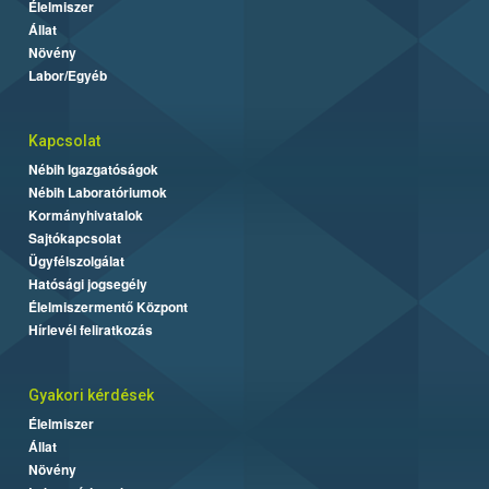
Élelmiszer
Állat
Növény
Labor/Egyéb
Kapcsolat
Nébih Igazgatóságok
Nébih Laboratóriumok
Kormányhivatalok
Sajtókapcsolat
Ügyfélszolgálat
Hatósági jogsegély
Élelmiszermentő Központ
Hírlevél feliratkozás
Gyakori kérdések
Élelmiszer
Állat
Növény