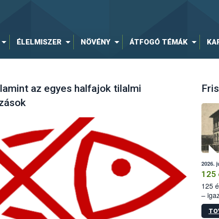
ÉLELMISZER
NÖVÉNY
ÁTFOGÓ TÉMÁK
KA
lamint az egyes halfajok tilalmi
Fris
ozások
2026. j
125 
125 é
– iga
állam
TO
15. sz