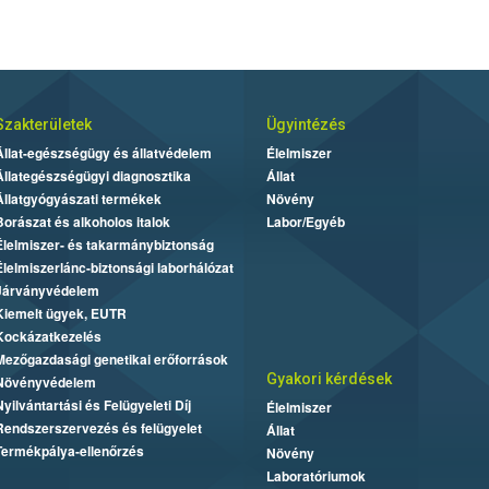
Szakterületek
Ügyintézés
Állat-egészségügy és állatvédelem
Élelmiszer
Állategészségügyi diagnosztika
Állat
Állatgyógyászati termékek
Növény
Borászat és alkoholos italok
Labor/Egyéb
Élelmiszer- és takarmánybiztonság
Élelmiszerlánc-biztonsági laborhálózat
Járványvédelem
Kiemelt ügyek, EUTR
Kockázatkezelés
Mezőgazdasági genetikai erőforrások
Gyakori kérdések
Növényvédelem
Nyilvántartási és Felügyeleti Díj
Élelmiszer
Rendszerszervezés és felügyelet
Állat
Termékpálya-ellenőrzés
Növény
Laboratóriumok