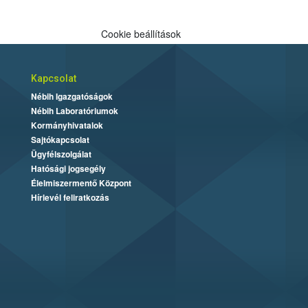
Cookie beállítások
Kapcsolat
Nébih Igazgatóságok
Nébih Laboratóriumok
Kormányhivatalok
Sajtókapcsolat
Ügyfélszolgálat
Hatósági jogsegély
Élelmiszermentő Központ
Hírlevél feliratkozás