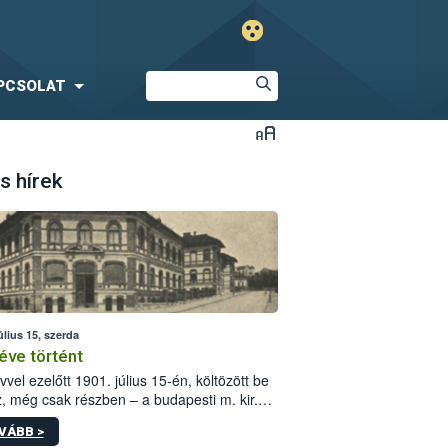
PCSOLAT
s hírek
úlius 15, szerda
éve történt
vvel ezelőtt 1901. július 15-én, költözött be
z, még csak részben – a budapesti m. kir.
i vetőmagvizsgáló állomás a Kis Rókus utca
VÁBB >
ám alatti, Czigler Győző által tervezett új