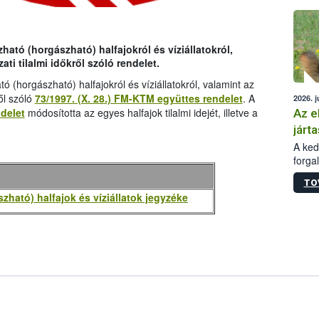
épüle
ható (horgászható) halfajokról és víziállatokról,
ati tilalmi időkről szóló rendelet.
 (horgászható) halfajokról és víziállatokról, valamint az
ről szóló
73/1997. (X. 28.) FM-KTM együttes rendelet
. A
2026. j
delet
módosította az egyes halfajok tilalmi idejét, illetve a
Az e
járta
A kedv
forga
Korm.
TO
sérül
ható) halfajok és víziállatok jegyzéke
felme
veszé
Ezen 
vonni
jártas