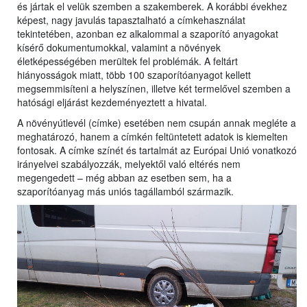
és jártak el velük szemben a szakemberek. A korábbi évekhez
képest, nagy javulás tapasztalható a címkehasználat
tekintetében, azonban ez alkalommal a szaporító anyagokat
kísérő dokumentumokkal, valamint a növények
életképességében merültek fel problémák. A feltárt
hiányosságok miatt, több 100 szaporítóanyagot kellett
megsemmisíteni a helyszínen, illetve két termelővel szemben a
hatósági eljárást kezdeményeztett a hivatal.
A növényútlevél (címke) esetében nem csupán annak megléte a
meghatározó, hanem a címkén feltüntetett adatok is kiemelten
fontosak. A címke színét és tartalmát az Európai Unió vonatkozó
irányelvei szabályozzák, melyektől való eltérés nem
megengedett – még abban az esetben sem, ha a
szaporítóanyag más uniós tagállamból származik.