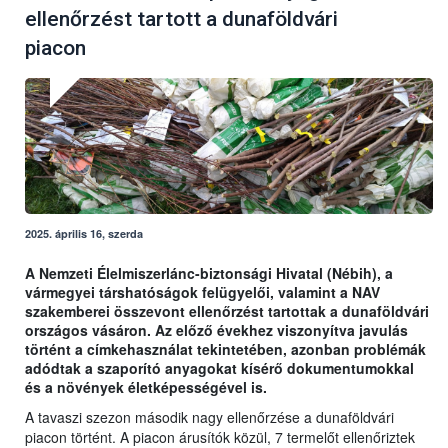
ellenőrzést tartott a dunaföldvári
piacon
2025. április 16, szerda
A Nemzeti Élelmiszerlánc-biztonsági Hivatal (Nébih), a
vármegyei társhatóságok felügyelői, valamint a NAV
szakemberei összevont ellenőrzést tartottak a dunaföldvári
országos vásáron. Az előző évekhez viszonyítva javulás
történt a címkehasználat tekintetében, azonban problémák
adódtak a szaporító anyagokat kísérő dokumentumokkal
és a növények életképességével is.
A tavaszi szezon második nagy ellenőrzése a dunaföldvári
piacon történt. A piacon árusítók közül, 7 termelőt ellenőriztek