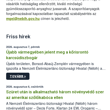
vásárlók hatóságilag ellenőrzött, kiváló minőségű
gyümölcsszaporító-anyaghoz jussanak. A szaporítóanyagok
forgalmazásával kapcsolatban tapasztalt szabálysértés az
mgei@nebih.gov.hu
címen is jelezhető.
Friss hírek
2026. augusztus 7, péntek
Újabb vármegyében jelent meg a kőrisrontó
karcsúdíszbogár
Újabb területen, Borsod-Abaúj-Zemplén vármegyében is
igazolta a Nemzeti Élelmiszerlánc-biztonsági Hivatal (Nébih) a
kőrisrontó karcsúdíszbogár (Agrilus planipennis) jelenlétét. A
TOVÁBB >
kártevőt nem csak színcsapdában találták meg, de már fertőzött
fában is azonosították. A növényvédelmi szakemberek folytatják
az intenzív felderítést, emellett az intézkedéseket a szlovák
2026. augusztus 6, csütörtök
hatósággal is összehangolják a terjedés megállítása érdekében.
Szüret után is alkalmazható három növényvédő szer
az amerikai szőlőkabóca ellen
A Nemzeti Élelmiszerlánc-biztonsági Hivatal (Nébih) három
növényvédő szer – Decis Forte, Klartan 24 EW, Oroganic –