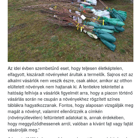
Az idei évben szembetűnő eset, hogy teljesen életképtelen,
elfagyott, kiszáradt növényeket árultak a termelők. Sajnos ezt az
alkalmi vásárlók nem veszik észre, csak akkor, amikor az otthon
elültetett növények nem hajtanak ki. A fentiekre tekintettel a
hatóság felhívja a vásárlók figyelmét arra, hogy a piacon történő
vásárlás során ne csupán a növényekhez rögzített színes
táblákra hagyatkozzanak. Fontos, hogy alaposan vizsgálják meg
magát a növényt, valamint ellenőrizzék a címkén
(növényútlevélen) feltüntetett adatokat is, annak érdekében,
hogy meggyőződhessenek arról, valóban a kívánt fajt vagy fajtát
vásárolják meg.”