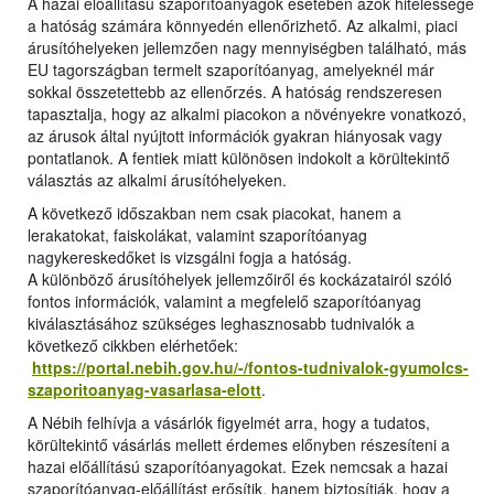
A hazai előállítású szaporítóanyagok esetében azok hitelessége
a hatóság számára könnyedén ellenőrizhető. Az alkalmi, piaci
árusítóhelyeken jellemzően nagy mennyiségben található, más
EU tagországban termelt szaporítóanyag, amelyeknél már
sokkal összetettebb az ellenőrzés. A hatóság rendszeresen
tapasztalja, hogy az alkalmi piacokon a növényekre vonatkozó,
az árusok által nyújtott információk gyakran hiányosak vagy
pontatlanok. A fentiek miatt különösen indokolt a körültekintő
választás az alkalmi árusítóhelyeken.
A következő időszakban nem csak piacokat, hanem a
lerakatokat, faiskolákat, valamint szaporítóanyag
nagykereskedőket is vizsgálni fogja a hatóság.
A különböző árusítóhelyek jellemzőiről és kockázatairól szóló
fontos információk, valamint a megfelelő szaporítóanyag
kiválasztásához szükséges leghasznosabb tudnivalók a
következő cikkben elérhetőek:
https://portal.nebih.gov.hu/-/fontos-tudnivalok-gyumolcs-
szaporitoanyag-vasarlasa-elott
.
A Nébih felhívja a vásárlók figyelmét arra, hogy a tudatos,
körültekintő vásárlás mellett érdemes előnyben részesíteni a
hazai előállítású szaporítóanyagokat. Ezek nemcsak a hazai
szaporítóanyag-előállítást erősítik, hanem biztosítják, hogy a