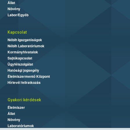
Állat
Növény
Labor/Egyéb
Kapcsolat
Nébih Igazgatóságok
Nébih Laboratóriumok
Kormányhivatalok
Sajtókapcsolat
Ügyfélszolgálat
Hatósági jogsegély
Élelmiszermentő Központ
Hírlevél feliratkozás
Gyakori kérdések
Élelmiszer
Állat
Növény
Laboratóriumok