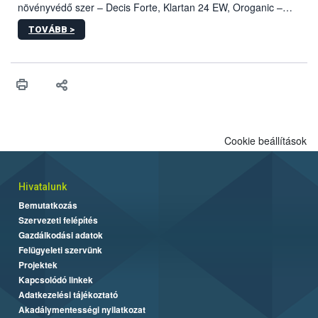
növényvédő szer – Decis Forte, Klartan 24 EW, Oroganic –
engedélyokiratát módosította, így azok a szüretet követően,
TOVÁBB >
egészen a vesszőérettség (BBCH 91) stádiumáig
felhasználhatóak a szőlőben. A kiterjesztések célja, hogy a korai
érésű szőlőkben is legyen lehetőség a károsító elleni további
védekezésre. Az Oroganic készítmény kis kiszerelésben kiskerti
felhasználók számára is elérhető és ökológiai termesztésben is
engedélyezett.
Cookie beállítások
Hivatalunk
Bemutatkozás
Szervezeti felépítés
Gazdálkodási adatok
Felügyeleti szervünk
Projektek
Kapcsolódó linkek
Adatkezelési tájékoztató
Akadálymentességi nyilatkozat