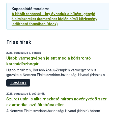
Kapcsolódó tartalom:
A Nébih tanácsai – Így óvhatjuk a hűtést igénylő
élelmiszereket áramszünet idején című közlemény
letölthető formában (docx)
Friss hírek
2026. augusztus 7, péntek
Újabb vármegyében jelent meg a kőrisrontó
karcsúdíszbogár
Újabb területen, Borsod-Abaúj-Zemplén vármegyében is
igazolta a Nemzeti Élelmiszerlánc-biztonsági Hivatal (Nébih) a
kőrisrontó karcsúdíszbogár (Agrilus planipennis) jelenlétét. A
TOVÁBB >
kártevőt nem csak színcsapdában találták meg, de már fertőzött
fában is azonosították. A növényvédelmi szakemberek folytatják
az intenzív felderítést, emellett az intézkedéseket a szlovák
2026. augusztus 6, csütörtök
hatósággal is összehangolják a terjedés megállítása érdekében.
Szüret után is alkalmazható három növényvédő szer
az amerikai szőlőkabóca ellen
A Nemzeti Élelmiszerlánc-biztonsági Hivatal (Nébih) három