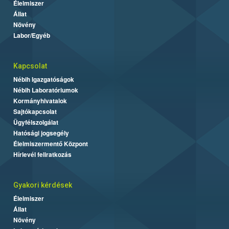
Élelmiszer
Állat
Növény
Labor/Egyéb
Kapcsolat
Nébih Igazgatóságok
Nébih Laboratóriumok
Kormányhivatalok
Sajtókapcsolat
Ügyfélszolgálat
Hatósági jogsegély
Élelmiszermentő Központ
Hírlevél feliratkozás
Gyakori kérdések
Élelmiszer
Állat
Növény