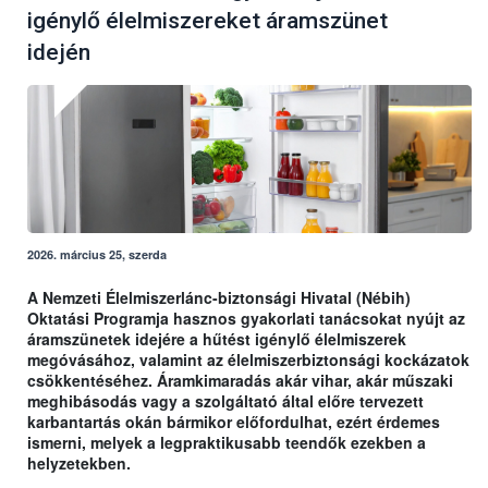
igénylő élelmiszereket áramszünet
idején
2026. március 25, szerda
A Nemzeti Élelmiszerlánc-biztonsági Hivatal (Nébih)
Oktatási Programja hasznos gyakorlati tanácsokat nyújt az
áramszünetek idejére a hűtést igénylő élelmiszerek
megóvásához, valamint az élelmiszerbiztonsági kockázatok
csökkentéséhez. Áramkimaradás akár vihar, akár műszaki
meghibásodás vagy a szolgáltató által előre tervezett
karbantartás okán bármikor előfordulhat, ezért érdemes
ismerni, melyek a legpraktikusabb teendők ezekben a
helyzetekben.