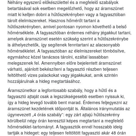
Néhány egyszerű előkészülettel és a megfelelő szabályok
betartásával sok esetben megelőzhető, hogy az áramszünet
miatt ki kelljen dobni a hűtőszekrényben vagy a fagyasztóban
tárolt élelmiszereket. Hasznos hőmérőt tartani a
hűtőszekrényben, amivel pontosan nyomon követhető a belső
hőmérséklete. A fagyasztóban érdemes néhány jégakkut tartani,
amelyek áramszünet esetén szükség szerint a hűtőszekrénybe
is áthelyezhetők, így segítenek fenntartani az alacsonyabb
hőmérsékletet. A fagyasztóban az élelmiszereket tömbösítve,
egymáshoz közel tanácsos tárolni, ezáltal lassabban
melegszenek fel. Amennyiben előre bejelentett áramszünet
várható, ajánlott bekészíteni a fagyasztó részben teljesen
feltölthető vizes palackokat vagy jégakkukat, amik szintén
hozzájárulnak a hideg megtartásához.
Áramszünetkor a legfontosabb szabály, hogy a hűtő és a
fagyasztó ajtaját csak a legszükségesebb esetben nyissuk ki,
így a hideg levegő tovább bent marad. Érdemes feljegyezni az
áramszünet kezdetének időpontját is. Általános iránymutatás az
úgynevezett „4 órás szabály”: egy zárt ajtajú hűtőszekrény
körülbelül négy órán keresztül képes megtartani a megfelelő
hőmérséklet-tartományt. A fagyasztók ennél hosszabb ideig
tartják a hideget: egy teljesen feltöltött fagyasztó akár 48 órán