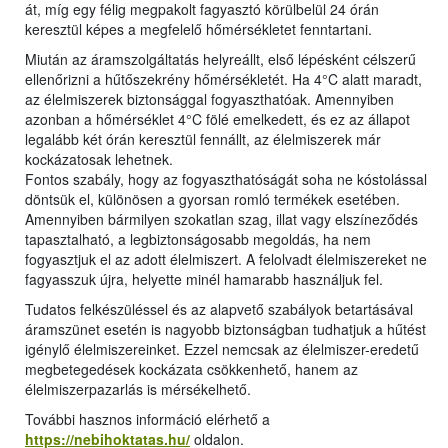
át, míg egy félig megpakolt fagyasztó körülbelül 24 órán
keresztül képes a megfelelő hőmérsékletet fenntartani.
Miután az áramszolgáltatás helyreállt, első lépésként célszerű
ellenőrizni a hűtőszekrény hőmérsékletét. Ha 4°C alatt maradt,
az élelmiszerek biztonsággal fogyaszthatóak. Amennyiben
azonban a hőmérséklet 4°C fölé emelkedett, és ez az állapot
legalább két órán keresztül fennállt, az élelmiszerek már
kockázatosak lehetnek.
Fontos szabály, hogy az fogyaszthatóságát soha ne kóstolással
döntsük el, különösen a gyorsan romló termékek esetében.
Amennyiben bármilyen szokatlan szag, illat vagy elszíneződés
tapasztalható, a legbiztonságosabb megoldás, ha nem
fogyasztjuk el az adott élelmiszert. A felolvadt élelmiszereket ne
fagyasszuk újra, helyette minél hamarabb használjuk fel.
Tudatos felkészüléssel és az alapvető szabályok betartásával
áramszünet esetén is nagyobb biztonságban tudhatjuk a hűtést
igénylő élelmiszereinket. Ezzel nemcsak az élelmiszer-eredetű
megbetegedések kockázata csökkenhető, hanem az
élelmiszerpazarlás is mérsékelhető.
További hasznos információ elérhető a
https://nebihoktatas.hu/
oldalon.