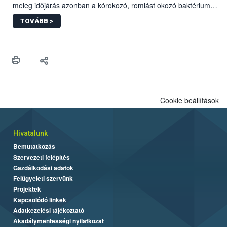
meleg időjárás azonban a kórokozó, romlást okozó baktériumok
gyorsabb szaporodásának is kedvez. A szabadtéri sütögetés
TOVÁBB >
ezért nem csupán a megfelelő sütési technikáról szól: legalább
ilyen fontos az alapanyagok biztonságos kezelése, az alapvető
higiéniai szabályok betartása, a megfelelő hőkezelés, valamint a
maradékok szakszerű tárolása. A Nemzeti Élelmiszerlánc-
biztonsági Hivatal (Nébih) Oktatási Programja összegyűjtötte a
biztonságos grillezés legfontosabb tudnivalóit.
Cookie beállítások
Hivatalunk
Bemutatkozás
Szervezeti felépítés
Gazdálkodási adatok
Felügyeleti szervünk
Projektek
Kapcsolódó linkek
Adatkezelési tájékoztató
Akadálymentességi nyilatkozat