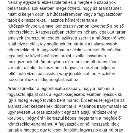
Néhány egyszerű előkészülettel és a megfelelő szabályok
betartásával sok esetben megelőzhető, hogy az áramszünet
miatt ki kelljen dobni a hűtőszekrényben vagy a fagyasztóban
tárolt élelmiszereket. Hasznos hőmérőt tartani a
hűtőszekrényben, amivel pontosan nyomon követhető a belső
hőmérséklete. A fagyasztóban érdemes néhány jégakkut tartani,
amelyek áramszünet esetén szükség szerint a hűtőszekrénybe
is áthelyezhetők, így segítenek fenntartani az alacsonyabb
hőmérsékletet. A fagyasztóban az élelmiszereket tömbösítve,
egymáshoz közel tanácsos tárolni, ezáltal lassabban
melegszenek fel. Amennyiben előre bejelentett áramszünet
várható, ajánlott bekészíteni a fagyasztó részben teljesen
feltölthető vizes palackokat vagy jégakkukat, amik szintén
hozzájárulnak a hideg megtartásához.
Áramszünetkor a legfontosabb szabály, hogy a hűtő és a
fagyasztó ajtaját csak a legszükségesebb esetben nyissuk ki,
így a hideg levegő tovább bent marad. Érdemes feljegyezni az
áramszünet kezdetének időpontját is. Általános iránymutatás az
úgynevezett „4 órás szabály”: egy zárt ajtajú hűtőszekrény
körülbelül négy órán keresztül képes megtartani a megfelelő
hőmérséklet-tartományt. A fagyasztók ennél hosszabb ideig
tartják a hideget: egy teljesen feltöltött fagyasztó akár 48 órán