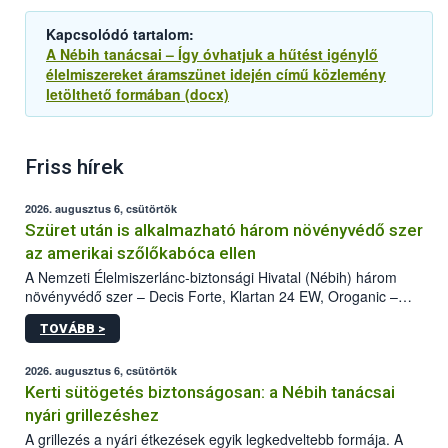
Kapcsolódó tartalom:
A Nébih tanácsai – Így óvhatjuk a hűtést igénylő
élelmiszereket áramszünet idején című közlemény
letölthető formában (docx)
Friss hírek
2026. augusztus 6, csütörtök
Szüret után is alkalmazható három növényvédő szer
az amerikai szőlőkabóca ellen
A Nemzeti Élelmiszerlánc-biztonsági Hivatal (Nébih) három
növényvédő szer – Decis Forte, Klartan 24 EW, Oroganic –
engedélyokiratát módosította, így azok a szüretet követően,
TOVÁBB >
egészen a vesszőérettség (BBCH 91) stádiumáig
felhasználhatóak a szőlőben. A kiterjesztések célja, hogy a korai
érésű szőlőkben is legyen lehetőség a károsító elleni további
2026. augusztus 6, csütörtök
védekezésre. Az Oroganic készítmény kis kiszerelésben kiskerti
Kerti sütögetés biztonságosan: a Nébih tanácsai
felhasználók számára is elérhető és ökológiai termesztésben is
nyári grillezéshez
engedélyezett.
A grillezés a nyári étkezések egyik legkedveltebb formája. A