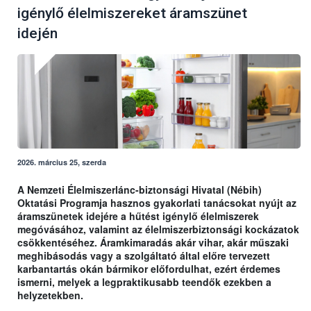
igénylő élelmiszereket áramszünet
idején
2026. március 25, szerda
A Nemzeti Élelmiszerlánc-biztonsági Hivatal (Nébih)
Oktatási Programja hasznos gyakorlati tanácsokat nyújt az
áramszünetek idejére a hűtést igénylő élelmiszerek
megóvásához, valamint az élelmiszerbiztonsági kockázatok
csökkentéséhez. Áramkimaradás akár vihar, akár műszaki
meghibásodás vagy a szolgáltató által előre tervezett
karbantartás okán bármikor előfordulhat, ezért érdemes
ismerni, melyek a legpraktikusabb teendők ezekben a
helyzetekben.