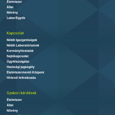
Élelmiszer
Állat
Növény
Labor/Egyéb
Kapcsolat
Nébih Igazgatóságok
Nébih Laboratóriumok
Kormányhivatalok
Sajtókapcsolat
Ügyfélszolgálat
Hatósági jogsegély
Élelmiszermentő Központ
Hírlevél feliratkozás
Gyakori kérdések
Élelmiszer
Állat
Növény