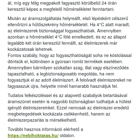
át, míg egy félig megpakolt fagyasztó körülbelül 24 órán
keresztül képes a megfelelő hőmérsékletet fenntartani.
Miután az áramszolgáltatás helyreállt, első lépésként célszerű
ellenőrizni a hűtőszekrény hőmérsékletét. Ha 4°C alatt maradt,
az élelmiszerek biztonsággal fogyaszthatóak. Amennyiben
azonban a hőmérséklet 4°C fölé emelkedett, és ez az állapot
legalább két órán keresztül fennállt, az élelmiszerek már
kockázatosak lehetnek.
Fontos szabály, hogy az fogyaszthatóságát soha ne kóstolással
döntsük el, különösen a gyorsan romló termékek esetében.
Amennyiben bármilyen szokatlan szag, illat vagy elszíneződés
tapasztalható, a legbiztonságosabb megoldás, ha nem
fogyasztjuk el az adott élelmiszert. A felolvadt élelmiszereket ne
fagyasszuk újra, helyette minél hamarabb használjuk fel.
Tudatos felkészüléssel és az alapvető szabályok betartásával
áramszünet esetén is nagyobb biztonságban tudhatjuk a hűtést
igénylő élelmiszereinket. Ezzel nemcsak az élelmiszer-eredetű
megbetegedések kockázata csökkenhető, hanem az
élelmiszerpazarlás is mérsékelhető.
További hasznos információ elérhető a
https://nebihoktatas.hu/
oldalon.