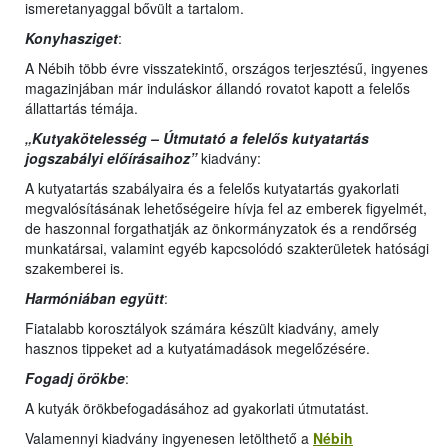
ismeretanyaggal bővült a tartalom.
Konyhasziget
:
A Nébih több évre visszatekintő, országos terjesztésű, ingyenes
magazinjában már induláskor állandó rovatot kapott a felelős
állattartás témája.
„Kutyakötelesség – Útmutató a felelős kutyatartás
jogszabályi előírásaihoz”
kiadvány:
A kutyatartás szabályaira és a felelős kutyatartás gyakorlati
megvalósításának lehetőségeire hívja fel az emberek figyelmét,
de haszonnal forgathatják az önkormányzatok és a rendőrség
munkatársai, valamint egyéb kapcsolódó szakterületek hatósági
szakemberei is.
Harmóniában együtt
:
Fiatalabb korosztályok számára készült kiadvány, amely
hasznos tippeket ad a kutyatámadások megelőzésére.
Fogadj örökbe
:
A kutyák örökbefogadásához ad gyakorlati útmutatást.
Valamennyi kiadvány ingyenesen letölthető a
Nébih