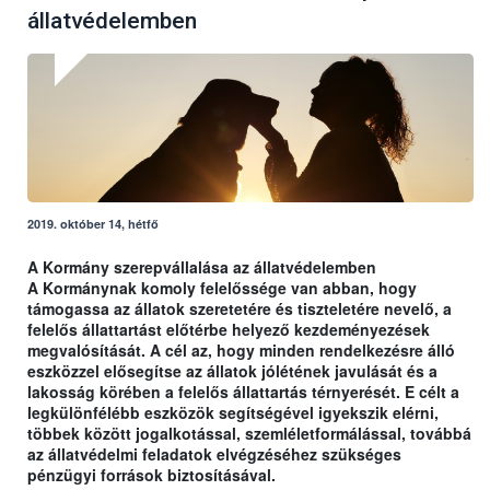
állatvédelemben
2019. október 14, hétfő
A Kormány szerepvállalása az állatvédelemben
A Kormánynak komoly felelőssége van abban, hogy
támogassa az állatok szeretetére és tiszteletére nevelő, a
felelős állattartást előtérbe helyező kezdeményezések
megvalósítását. A cél az, hogy minden rendelkezésre álló
eszközzel elősegítse az állatok jólétének javulását és a
lakosság körében a felelős állattartás térnyerését. E célt a
legkülönfélébb eszközök segítségével igyekszik elérni,
többek között jogalkotással, szemléletformálással, továbbá
az állatvédelmi feladatok elvégzéséhez szükséges
pénzügyi források biztosításával.