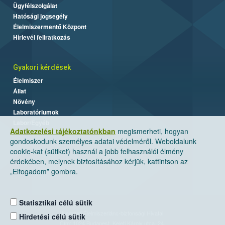
Ügyfélszolgálat
Hatósági jogsegély
Élelmiszermentő Központ
Hírlevél feliratkozás
Gyakori kérdések
Élelmiszer
Állat
Növény
Laboratóriumok
Labor/Egyéb
Adatkezelési tájékoztatónkban
megismerheti, hogyan
gondoskodunk személyes adatai védelméről. Weboldalunk
cookie-kat (sütiket) használ a jobb felhasználói élmény
érdekében, melynek biztosításához kérjük, kattintson az
„Elfogadom” gombra.
Statisztikai célú sütik
Nemzeti Élelmiszerlánc-biztonsági Hivatal
Hirdetési célú sütik
Cím: 1024 Budapest, Keleti Károly utca. 24.