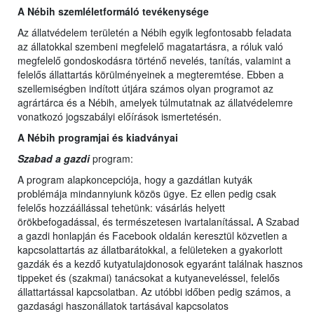
A Nébih szemléletformáló tevékenysége
Az állatvédelem területén a Nébih egyik legfontosabb feladata
az állatokkal szembeni megfelelő magatartásra, a róluk való
megfelelő gondoskodásra történő nevelés, tanítás, valamint a
felelős állattartás körülményeinek a megteremtése. Ebben a
szellemiségben indított útjára számos olyan programot az
agrártárca és a Nébih, amelyek túlmutatnak az állatvédelemre
vonatkozó jogszabályi előírások ismertetésén.
A Nébih programjai és kiadványai
Szabad a gazdi
program:
A program alapkoncepciója, hogy a gazdátlan kutyák
problémája mindannyiunk közös ügye. Ez ellen pedig csak
felelős hozzáállással tehetünk: vásárlás helyett
örökbefogadással, és természetesen ivartalanítással
.
A Szabad
a gazdi honlapján és Facebook oldalán keresztül közvetlen a
kapcsolattartás az állatbarátokkal, a felületeken a gyakorlott
gazdák és a kezdő kutyatulajdonosok egyaránt találnak hasznos
tippeket és (szakmai) tanácsokat a kutyaneveléssel, felelős
állattartással kapcsolatban. Az utóbbi időben pedig számos, a
gazdasági haszonállatok tartásával kapcsolatos