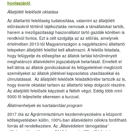
honlapjáról
.
Állatjóléti felelősök oktatása
Az állattartói felelősség tudatosítása, valamint az állatjóléti
előírásokról történő tájékoztatás nemcsak a társállatokat tartók,
hanem a mezőgazdasági haszonállatot tartó gazdák körében is
rendkívül fontos. Ezt a célt szolgálja az az előírás, amelynek
értelmében 2013-tól Magyarországon a nagylétszámú állattartó
telepeken állatjóléti felelőst kell alkalmazni. A felelős feladata,
hogy felügyelje és elősegítse az állatok tartási körülményeit
meghatározó állatvédelmi jogszabályok betartását. Emellett el
kell látnia az állatok gondozásával és felügyeletével megbízott
személyeket az állatok jólétével kapcsolatos utasításokkal és
útmutatással. Az állatjóléti felelősök feladatkörébe tartozik az is,
hogy évente oktatást tartson az állattartó telep dolgozói részére.
Az állatjóléti felelősök képzését a Nébih végzi. Eddig több mint
5000 fő teljesítette sikeresen a kurzust.
Állatmenhelyek és ivartalanítási program
2017 óta az Agrárminisztérium kezdeményezésére a központi
költségvetésben külön, 100%-ban állatvédelmi célokra fordítható
forrás áll rendelkezésre. Az „Állatvédelem támogatása”