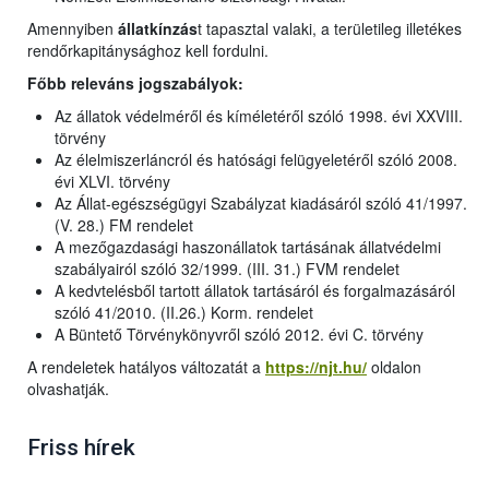
Amennyiben
állatkínzás
t tapasztal valaki, a területileg illetékes
rendőrkapitánysághoz kell fordulni.
Főbb releváns jogszabályok:
Az állatok védelméről és kíméletéről szóló 1998. évi XXVIII.
törvény
Az élelmiszerláncról és hatósági felügyeletéről szóló 2008.
évi XLVI. törvény
Az Állat-egészségügyi Szabályzat kiadásáról szóló 41/1997.
(V. 28.) FM rendelet
A mezőgazdasági haszonállatok tartásának állatvédelmi
szabályairól szóló 32/1999. (III. 31.) FVM rendelet
A kedvtelésből tartott állatok tartásáról és forgalmazásáról
szóló 41/2010. (II.26.) Korm. rendelet
A Büntető Törvénykönyvről szóló 2012. évi C. törvény
A rendeletek hatályos változatát a
https://njt.hu/
oldalon
olvashatják.
Friss hírek