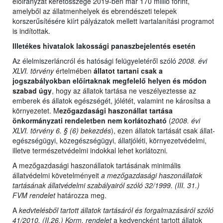
előirányzat keretösszege 2019-ben már 170 millió forint,
amelyből az állatmenhelyek és ebrendészeti telepek
korszerűsítésére kiírt pályázatok mellett ivartalanítási programot
is indítottak.
Illetékes hivatalok lakossági panaszbejelentés esetén
Az élelmiszerláncról és hatósági felügyeletéről szóló
2008. évi
XLVI. törvény
értelmében
állatot tartani csak a
jogszabályokban előírtaknak megfelelő helyen és módon
szabad úgy
, hogy az állatok tartása ne veszélyeztesse az
emberek és állatok egészségét, jólétét, valamint ne károsítsa a
környezetet. M
ezőgazdasági haszonállat tartása
önkormányzati rendeletben nem korlátozható
(
2008. évi
XLVI. törvény 6. § (6) bekezdés
), ezen állatok tartását csak állat-
egészségügyi, közegészségügyi, állatjóléti, környezetvédelmi,
illetve természetvédelmi indokkal lehet korlátozni.
A mezőgazdasági haszonállatok tartásának minimális
állatvédelmi követelményeit
a mezőgazdasági haszonállatok
tartásának állatvédelmi szabályairól szóló 32/1999. (III. 31.)
FVM rendelet
határozza meg.
A
kedvtelésből tartott állatok tartásáról és forgalmazásáról szóló
41/2010. (II.26.) Korm. rendelet
a kedvencként tartott állatok