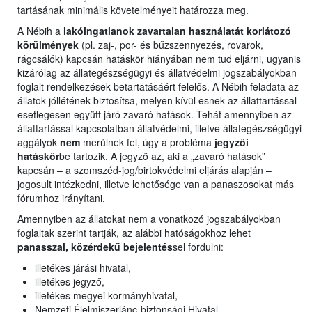
tartásának minimális követelményeit határozza meg.
A Nébih a
lakóingatlanok zavartalan használatát korlátozó
körülmények
(pl. zaj-, por- és bűzszennyezés, rovarok,
rágcsálók) kapcsán hatáskör hiányában nem tud eljárni, ugyanis
kizárólag az állategészségügyi és állatvédelmi jogszabályokban
foglalt rendelkezések betartatásáért felelős. A Nébih feladata az
állatok jóllétének biztosítsa, melyen kívül esnek az állattartással
esetlegesen együtt járó zavaró hatások. Tehát amennyiben az
állattartással kapcsolatban állatvédelmi, illetve állategészségügyi
aggályok
nem
merülnek fel, úgy a probléma
jegyzői
hatáskör
be tartozik. A jegyző az, aki a „zavaró hatások”
kapcsán – a szomszéd-jog/birtokvédelmi eljárás alapján –
jogosult intézkedni, illetve lehetősége van a panaszosokat más
fórumhoz irányítani.
Amennyiben az állatokat nem a vonatkozó jogszabályokban
foglaltak szerint tartják, az alábbi hatóságokhoz lehet
panasszal, közérdekű bejelentés
sel fordulni:
illetékes járási hivatal,
illetékes jegyző,
illetékes megyei kormányhivatal,
Nemzeti Élelmiszerlánc-biztonsági Hivatal.