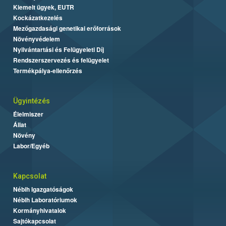
Kiemelt ügyek, EUTR
Kockázatkezelés
Mezőgazdasági genetikai erőforrások
Növényvédelem
Nyilvántartási és Felügyeleti Díj
Rendszerszervezés és felügyelet
Termékpálya-ellenőrzés
Ügyintézés
Élelmiszer
Állat
Növény
Labor/Egyéb
Kapcsolat
Nébih Igazgatóságok
Nébih Laboratóriumok
Kormányhivatalok
Sajtókapcsolat