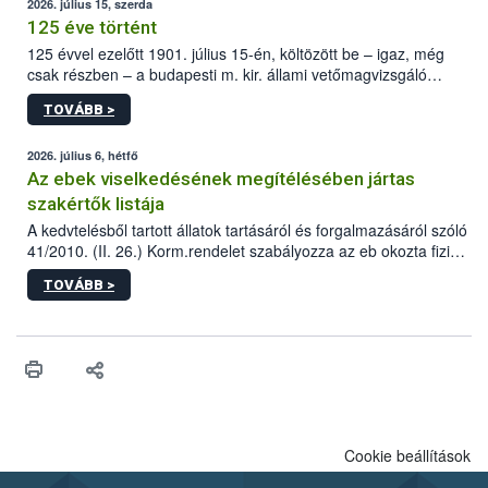
2026. július 15, szerda
125 éve történt
125 évvel ezelőtt 1901. július 15-én, költözött be – igaz, még
csak részben – a budapesti m. kir. állami vetőmagvizsgáló
állomás a Kis Rókus utca 15. szám alatti, Czigler Győző által
TOVÁBB >
tervezett új épületébe.
2026. július 6, hétfő
Az ebek viselkedésének megítélésében jártas
szakértők listája
A kedvtelésből tartott állatok tartásáról és forgalmazásáról szóló
41/2010. (II. 26.) Korm.rendelet szabályozza az eb okozta fizikai
sérülés, illetve ennek veszélye keletkezésekor felmerülő
TOVÁBB >
hatósági feladatokat, valamint a veszélyes eb tartását és annak
engedélyezését. Ezen eljárások során szükség esetén be kell
vonni az ebek viselkedésének megítélésében jártas szakértőt.
Cookie beállítások