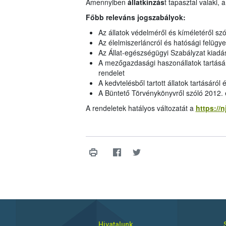
Amennyiben
állatkínzás
t tapasztal valaki, 
Főbb releváns jogszabályok:
Az állatok védelméről és kíméletéről szó
Az élelmiszerláncról és hatósági felügye
Az Állat-egészségügyi Szabályzat kiadás
A mezőgazdasági haszonállatok tartásána
rendelet
A kedvtelésből tartott állatok tartásáról
A Büntető Törvénykönyvről szóló 2012. é
A rendeletek hatályos változatát a
https://n
Hivatalunk