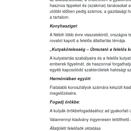
hasznos tippeket és (szakmai) tanácsokat a 
utóbbi időben pedig számos, a gazdasági ha
a tartalom.
Konyhasziget
:
A Nébih több évre visszatekintő, országos 
rovatot kapott a felelős állattartás témája.
„Kutyakötelesség – Útmutató a felelős ku
A kutyatartás szabályaira és a felelős kutya
emberek figyelmét, de haszonnal forgathat
egyéb kapcsolódó szakterületek hatósági sz
Harmóniában együtt
:
Fiatalabb korosztályok számára készült ki
megelőzésére.
Fogadj örökbe
:
A kutyák örökbefogadásához ad gyakorlati ú
Valamennyi kiadvány ingyenesen letölthető
Állatjóléti felelősök oktatása