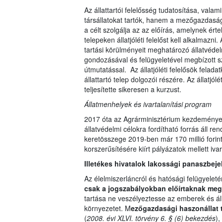
Az állattartói felelősség tudatosítása, valami
társállatokat tartók, hanem a mezőgazdasági
a célt szolgálja az az előírás, amelynek ér
telepeken állatjóléti felelőst kell alkalmazni.
tartási körülményeit meghatározó állatvédelmi
gondozásával és felügyeletével megbízott sz
útmutatással. Az állatjóléti felelősök felada
állattartó telep dolgozói részére. Az állatjó
teljesítette sikeresen a kurzust.
Állatmenhelyek és ivartalanítási program
2017 óta az Agrárminisztérium kezdeménye
állatvédelmi célokra fordítható forrás áll r
keretösszege 2019-ben már 170 millió forin
korszerűsítésére kiírt pályázatok mellett ivar
Illetékes hivatalok lakossági panaszbeje
Az élelmiszerláncról és hatósági felügyeleté
csak a jogszabályokban előírtaknak me
tartása ne veszélyeztesse az emberek és áll
környezetet. M
ezőgazdasági haszonállat 
(
2008. évi XLVI. törvény 6. § (6) bekezdés
),