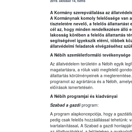
2019. október 14, hétfő
A Kormány szerepvállalása az állatvéde
A Kormánynak komoly felelőssége van ab
tiszteletére nevelő, a felelős állattart
cél az, hogy minden rendelkezésre álló es
lakosság körében a felelős állattartás té
segítségével igyekszik elérni, többek kö
állatvédelmi feladatok elvégzéséhez szü
A Nébih szemléletformáló tevékenysége
Az állatvédelem területén a Nébih egyik leg
magatartásra, a róluk való megfelelő gondos
állattartás körülményeinek a megteremtése.
programot az agrártárca és a Nébih, amelye
előírások ismertetésén.
A Nébih programjai és kiadványai
Szabad a gazdi
program:
A program alapkoncepciója, hogy a gazdátl
pedig csak felelős hozzáállással tehetünk: 
ivartalanítással
.
A Szabad a gazdi honlapján 
az állatbarátokkal, a felületeken a gyakorlo