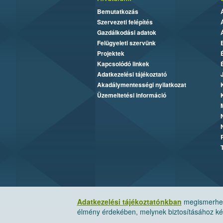
Bemutatkozás
Szervezeti felépítés
Gazdálkodási adatok
Felügyeleti szervünk
Projektek
Kapcsolódó linkek
Adatkezelési tájékoztató
Akadálymentességi nyilatkozat
Üzemeltetési információ
Adatkezelési tájékoztatónkban
megismerheti
élmény érdekében, melynek biztosításához kér