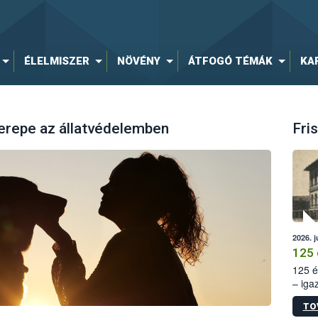
ÉLELMISZER
NÖVÉNY
ÁTFOGÓ TÉMÁK
KA
erepe az állatvédelemben
Fris
2026. j
125 
125 é
– iga
állam
TO
15. sz