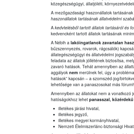
közegészségügyi, állatjóléti, környezetvédelm
A mezőgazdasági haszonállatok tartásának 
haszonállatok tartásának állatvédelmi szabál
A
kedvtelésből tartott állatok tartásáról és 
kedvencként tartott állatok tartásának mini
A Nébih a
lakóingatlanok zavartalan has
bűzszennyezés, rovarok, rágcsálók) kapcsán
állategészségügyi és állatvédelmi jogszabál
feladata az állatok jóllétének biztosítsa, me
zavaró hatások. Tehát amennyiben az állatta
aggályok
nem
merülnek fel, úgy a problém
hatások” kapcsán – a szomszéd-jog/birtokvéde
lehetősége van a panaszosokat más fórumho
Amennyiben az állatokat nem a vonatkozó jog
hatóságokhoz lehet
panasszal, közérdekű
illetékes járási hivatal,
illetékes jegyző,
illetékes megyei kormányhivatal,
Nemzeti Élelmiszerlánc-biztonsági Hivat