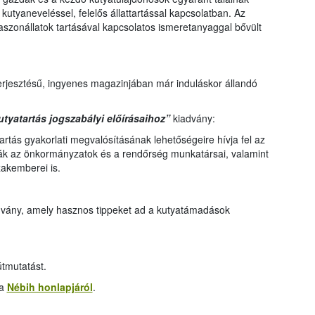
kutyaneveléssel, felelős állattartással kapcsolatban. Az
szonállatok tartásával kapcsolatos ismeretanyaggal bővült
terjesztésű, ingyenes magazinjában már induláskor állandó
tyatartás jogszabályi előírásaihoz”
kiadvány:
tartás gyakorlati megvalósításának lehetőségeire hívja fel az
ják az önkormányzatok és a rendőrség munkatársai, valamint
akemberei is.
advány, amely hasznos tippeket ad a kutyatámadások
tmutatást.
 a
Nébih honlapjáról
.