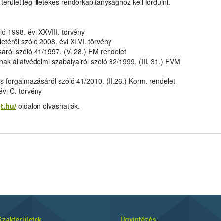
a területileg illetékes rendőrkapitánysághoz kell fordulni.
ló 1998. évi XXVIII. törvény
letéről szóló 2008. évi XLVI. törvény
áról szóló 41/1997. (V. 28.) FM rendelet
k állatvédelmi szabályairól szóló 32/1999. (III. 31.) FVM
 és forgalmazásáról szóló 41/2010. (II.26.) Korm. rendelet
vi C. törvény
jt.hu/
oldalon olvashatják.
Szakterületek
Ügyintézés