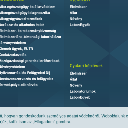
Állat-egészségügy és állatvédelem
Élelmiszer
Állategészségügyi diagnosztika
Állat
Állatgyógyászati termékek
Növény
Borászat és alkoholos italok
Labor/Egyéb
Élelmiszer- és takarmánybiztonság
Élelmiszerlánc-biztonsági laborhálózat
Járványvédelem
Kiemelt ügyek, EUTR
Kockázatkezelés
Mezőgazdasági genetikai erőforrások
Gyakori kérdések
Növényvédelem
Nyilvántartási és Felügyeleti Díj
Élelmiszer
Rendszerszervezés és felügyelet
Állat
Termékpálya-ellenőrzés
Növény
Laboratóriumok
Labor/Egyéb
, hogyan gondoskodunk személyes adatai védelméről. Weboldalunk cook
jük, kattintson az „Elfogadom” gombra.