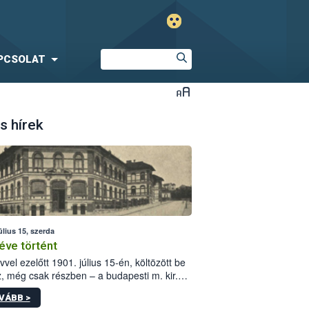
PCSOLAT
s hírek
úlius 15, szerda
éve történt
vvel ezelőtt 1901. július 15-én, költözött be
z, még csak részben – a budapesti m. kir.
i vetőmagvizsgáló állomás a Kis Rókus utca
VÁBB >
ám alatti, Czigler Győző által tervezett új