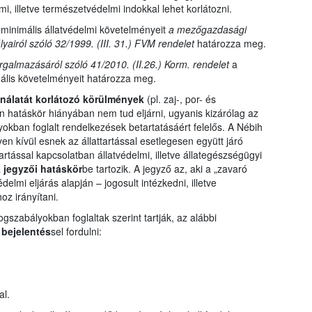
i, illetve természetvédelmi indokkal lehet korlátozni.
minimális állatvédelmi követelményeit
a mezőgazdasági
yairól szóló 32/1999. (III. 31.) FVM rendelet
határozza meg.
forgalmazásáról szóló 41/2010. (II.26.) Korm. rendelet
a
mális követelményeit határozza meg.
ználatát korlátozó körülmények
(pl. zaj-, por- és
 hatáskör hiányában nem tud eljárni, ugyanis kizárólag az
yokban foglalt rendelkezések betartatásáért felelős. A Nébih
lyen kívül esnek az állattartással esetlegesen együtt járó
rtással kapcsolatban állatvédelmi, illetve állategészségügyi
a
jegyzői hatáskör
be tartozik. A jegyző az, aki a „zavaró
lmi eljárás alapján – jogosult intézkedni, illetve
z irányítani.
szabályokban foglaltak szerint tartják, az alábbi
 bejelentés
sel fordulni:
al.