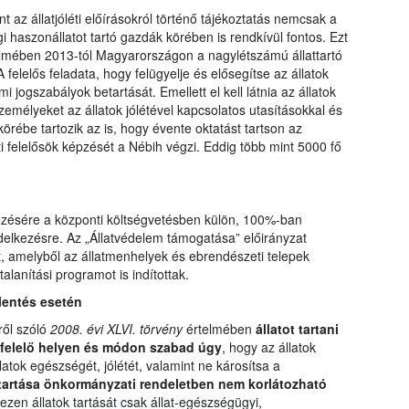
nt az állatjóléti előírásokról történő tájékoztatás nemcsak a
 haszonállatot tartó gazdák körében is rendkívül fontos. Ezt
telmében 2013-tól Magyarországon a nagylétszámú állattartó
 A felelős feladata, hogy felügyelje és elősegítse az állatok
 jogszabályok betartását. Emellett el kell látnia az állatok
emélyeket az állatok jólétével kapcsolatos utasításokkal és
tkörébe tartozik az is, hogy évente oktatást tartson az
léti felelősök képzését a Nébih végzi. Eddig több mint 5000 fő
zésére a központi költségvetésben külön, 100%-ban
endelkezésre. Az „Állatvédelem támogatása” előirányzat
t, amelyből az állatmenhelyek és ebrendészeti telepek
talanítási programot is indítottak.
lentés esetén
ről szóló
2008. évi XLVI. törvény
értelmében
állatot tartani
gfelelő helyen és módon szabad úgy
, hogy az állatok
atok egészségét, jólétét, valamint ne károsítsa a
tartása önkormányzati rendeletben nem korlátozható
 ezen állatok tartását csak állat-egészségügyi,