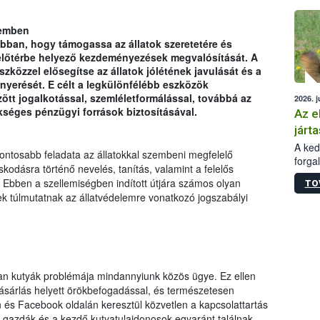
épüle
lemben
ban, hogy támogassa az állatok szeretetére és
ást előtérbe helyező kezdeményezések megvalósítását. A
zközzel elősegítse az állatok jólétének javulását és a
rnyerését. E célt a legkülönfélébb eszközök
zött jogalkotással, szemléletformálással, továbbá az
2026. j
kséges pénzügyi források biztosításával.
Az e
járta
A kedv
fontosabb feladata az állatokkal szembeni megfelelő
forga
kodásra történő nevelés, tanítás, valamint a felelős
Korm.
 Ebben a szellemiségben indított útjára számos olyan
TO
sérül
k túlmutatnak az állatvédelemre vonatkozó jogszabályi
felme
veszé
Ezen 
vonni
jártas
an kutyák problémája mindannyiunk közös ügye. Ez ellen
vásárlás helyett örökbefogadással, és természetesen
és Facebook oldalán keresztül közvetlen a kapcsolattartás
tt gazdák és a kezdő kutyatulajdonosok egyaránt találnak