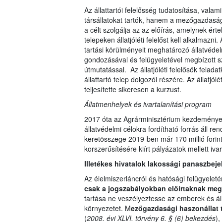
Az állattartói felelősség tudatosítása, valami
társállatokat tartók, hanem a mezőgazdasági
a célt szolgálja az az előírás, amelynek ér
telepeken állatjóléti felelőst kell alkalmazni.
tartási körülményeit meghatározó állatvédelmi
gondozásával és felügyeletével megbízott sz
útmutatással. Az állatjóléti felelősök felada
állattartó telep dolgozói részére. Az állatjó
teljesítette sikeresen a kurzust.
Állatmenhelyek és ivartalanítási program
2017 óta az Agrárminisztérium kezdeménye
állatvédelmi célokra fordítható forrás áll r
keretösszege 2019-ben már 170 millió forin
korszerűsítésére kiírt pályázatok mellett ivar
Illetékes hivatalok lakossági panaszbeje
Az élelmiszerláncról és hatósági felügyeleté
csak a jogszabályokban előírtaknak me
tartása ne veszélyeztesse az emberek és áll
környezetet. M
ezőgazdasági haszonállat 
(
2008. évi XLVI. törvény 6. § (6) bekezdés
),