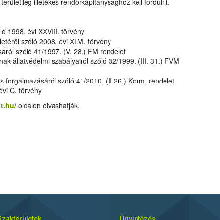
a területileg illetékes rendőrkapitánysághoz kell fordulni.
ló 1998. évi XXVIII. törvény
letéről szóló 2008. évi XLVI. törvény
áról szóló 41/1997. (V. 28.) FM rendelet
k állatvédelmi szabályairól szóló 32/1999. (III. 31.) FVM
 és forgalmazásáról szóló 41/2010. (II.26.) Korm. rendelet
vi C. törvény
jt.hu/
oldalon olvashatják.
Szakterületek
Ügyintézés