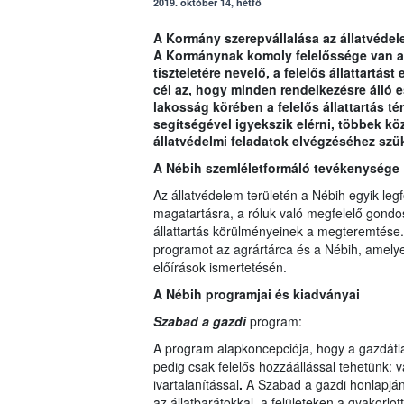
2019. október 14, hétfő
A Kormány szerepvállalása az állatvéde
A Kormánynak komoly felelőssége van ab
tiszteletére nevelő, a felelős állattart
cél az, hogy minden rendelkezésre álló es
lakosság körében a felelős állattartás té
segítségével igyekszik elérni, többek kö
állatvédelmi feladatok elvégzéséhez szü
A Nébih szemléletformáló tevékenysége
Az állatvédelem területén a Nébih egyik leg
magatartásra, a róluk való megfelelő gondos
állattartás körülményeinek a megteremtése.
programot az agrártárca és a Nébih, amelye
előírások ismertetésén.
A Nébih programjai és kiadványai
Szabad a gazdi
program:
A program alapkoncepciója, hogy a gazdátl
pedig csak felelős hozzáállással tehetünk: 
ivartalanítással
.
A Szabad a gazdi honlapján 
az állatbarátokkal, a felületeken a gyakorlo