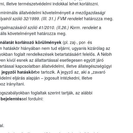
i, illetve természetvédelmi indokkal lehet korlátozni.
minimális állatvédelmi követelményeit
a mezőgazdasági
yairól szóló 32/1999. (III. 31.) FVM rendelet
határozza meg.
forgalmazásáról szóló 41/2010. (II.26.) Korm. rendelet
a
mális követelményeit határozza meg.
ználatát korlátozó körülmények
(pl. zaj-, por- és
 hatáskör hiányában nem tud eljárni, ugyanis kizárólag az
yokban foglalt rendelkezések betartatásáért felelős. A Nébih
lyen kívül esnek az állattartással esetlegesen együtt járó
rtással kapcsolatban állatvédelmi, illetve állategészségügyi
a
jegyzői hatáskör
be tartozik. A jegyző az, aki a „zavaró
lmi eljárás alapján – jogosult intézkedni, illetve
z irányítani.
szabályokban foglaltak szerint tartják, az alábbi
 bejelentés
sel fordulni:
al.