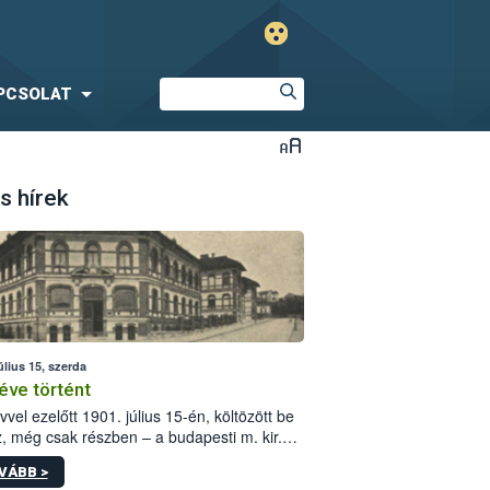
PCSOLAT
s hírek
úlius 15, szerda
éve történt
vvel ezelőtt 1901. július 15-én, költözött be
z, még csak részben – a budapesti m. kir.
i vetőmagvizsgáló állomás a Kis Rókus utca
VÁBB >
ám alatti, Czigler Győző által tervezett új