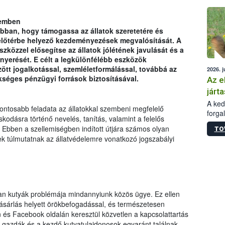
épüle
lemben
ban, hogy támogassa az állatok szeretetére és
ást előtérbe helyező kezdeményezések megvalósítását. A
zközzel elősegítse az állatok jólétének javulását és a
rnyerését. E célt a legkülönfélébb eszközök
zött jogalkotással, szemléletformálással, továbbá az
2026. j
kséges pénzügyi források biztosításával.
Az e
járta
A kedv
fontosabb feladata az állatokkal szembeni megfelelő
forga
kodásra történő nevelés, tanítás, valamint a felelős
Korm.
 Ebben a szellemiségben indított útjára számos olyan
TO
sérül
k túlmutatnak az állatvédelemre vonatkozó jogszabályi
felme
veszé
Ezen 
vonni
jártas
an kutyák problémája mindannyiunk közös ügye. Ez ellen
vásárlás helyett örökbefogadással, és természetesen
és Facebook oldalán keresztül közvetlen a kapcsolattartás
tt gazdák és a kezdő kutyatulajdonosok egyaránt találnak