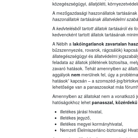
közegészségügyi, állatjóléti, környezetvédelm
A mezőgazdasági haszonállatok tartásának 
haszonállatok tartásának állatvédelmi szabál
A
kedvtelésből tartott állatok tartásáról és 
kedvencként tartott állatok tartásának mini
A Nébih a
lakóingatlanok zavartalan has
bűzszennyezés, rovarok, rágcsálók) kapcsán
állategészségügyi és állatvédelmi jogszabál
feladata az állatok jóllétének biztosítsa, me
zavaró hatások. Tehát amennyiben az állatta
aggályok
nem
merülnek fel, úgy a problém
hatások” kapcsán – a szomszéd-jog/birtokvéde
lehetősége van a panaszosokat más fórumho
Amennyiben az állatokat nem a vonatkozó jog
hatóságokhoz lehet
panasszal, közérdekű
illetékes járási hivatal,
illetékes jegyző,
illetékes megyei kormányhivatal,
Nemzeti Élelmiszerlánc-biztonsági Hivat