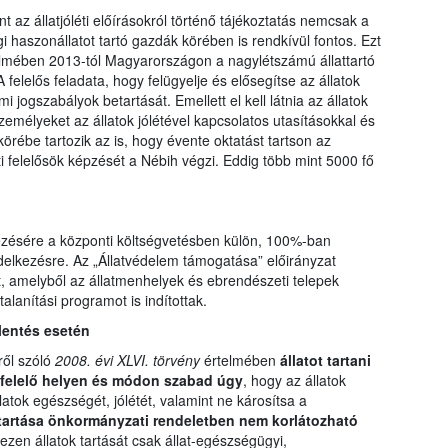
nt az állatjóléti előírásokról történő tájékoztatás nemcsak a
 haszonállatot tartó gazdák körében is rendkívül fontos. Ezt
telmében 2013-tól Magyarországon a nagylétszámú állattartó
 A felelős feladata, hogy felügyelje és elősegítse az állatok
 jogszabályok betartását. Emellett el kell látnia az állatok
emélyeket az állatok jólétével kapcsolatos utasításokkal és
tkörébe tartozik az is, hogy évente oktatást tartson az
léti felelősök képzését a Nébih végzi. Eddig több mint 5000 fő
zésére a központi költségvetésben külön, 100%-ban
endelkezésre. Az „Állatvédelem támogatása” előirányzat
t, amelyből az állatmenhelyek és ebrendészeti telepek
talanítási programot is indítottak.
lentés esetén
ről szóló
2008. évi XLVI. törvény
értelmében
állatot tartani
gfelelő helyen és módon szabad úgy
, hogy az állatok
atok egészségét, jólétét, valamint ne károsítsa a
tartása önkormányzati rendeletben nem korlátozható
 ezen állatok tartását csak állat-egészségügyi,