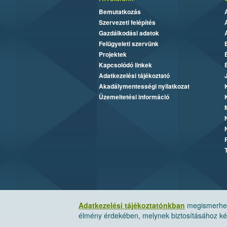
Bemutatkozás
Szervezeti felépítés
Gazdálkodási adatok
Felügyeleti szervünk
Projektek
Kapcsolódó linkek
Adatkezelési tájékoztató
Akadálymentességi nyilatkozat
Üzemeltetési információ
Adatkezelési tájékoztatónkban
megismerheti
élmény érdekében, melynek biztosításához kér