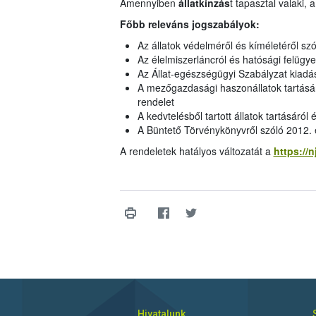
Amennyiben
állatkínzás
t tapasztal valaki, 
Főbb releváns jogszabályok:
Az állatok védelméről és kíméletéről szó
Az élelmiszerláncról és hatósági felügye
Az Állat-egészségügyi Szabályzat kiadás
A mezőgazdasági haszonállatok tartásána
rendelet
A kedvtelésből tartott állatok tartásáról
A Büntető Törvénykönyvről szóló 2012. é
A rendeletek hatályos változatát a
https://n
Hivatalunk