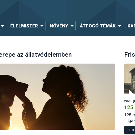
ÉLELMISZER
NÖVÉNY
ÁTFOGÓ TÉMÁK
KA
erepe az állatvédelemben
Fris
2026. j
125 
125 é
– iga
állam
TO
15. sz