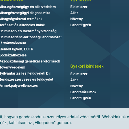
Állat-egészségügy és állatvédelem
Élelmiszer
Állategészségügyi diagnosztika
Állat
Állatgyógyászati termékek
Növény
Borászat és alkoholos italok
Labor/Egyéb
Élelmiszer- és takarmánybiztonság
Élelmiszerlánc-biztonsági laborhálózat
Járványvédelem
Kiemelt ügyek, EUTR
Kockázatkezelés
Mezőgazdasági genetikai erőforrások
Gyakori kérdések
Növényvédelem
Nyilvántartási és Felügyeleti Díj
Élelmiszer
Rendszerszervezés és felügyelet
Állat
Termékpálya-ellenőrzés
Növény
Laboratóriumok
Labor/Egyéb
, hogyan gondoskodunk személyes adatai védelméről. Weboldalunk cook
jük, kattintson az „Elfogadom” gombra.