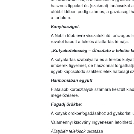
hasznos tippeket és (szakmai) tanácsokat a 
utóbbi időben pedig számos, a gazdasági ha
a tartalom.
Konyhasziget
:
A Nébih több évre visszatekintő, országos 
rovatot kapott a felelős állattartás témája.
„Kutyakötelesség – Útmutató a felelős ku
A kutyatartás szabályaira és a felelős kutya
emberek figyelmét, de haszonnal forgathat
egyéb kapcsolódó szakterületek hatósági sz
Harmóniában együtt
:
Fiatalabb korosztályok számára készült ki
megelőzésére.
Fogadj örökbe
:
A kutyák örökbefogadásához ad gyakorlati ú
Valamennyi kiadvány ingyenesen letölthető
Állatjóléti felelősök oktatása