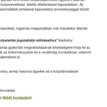
kutyaneveléssel, felelős állattartással kapcsolatban. Az
szonállatok tartásával kapcsolatos ismeretanyaggal bővült
terjesztésű, ingyenes magazinjában már induláskor állandó
tyatartás jogszabályi előírásaihoz”
kiadvány:
tartás gyakorlati megvalósításának lehetőségeire hívja fel az
ják az önkormányzatok és a rendőrség munkatársai, valamint
akemberei is.
advány, amely hasznos tippeket ad a kutyatámadások
tmutatást.
 a
Nébih honlapjáról
.