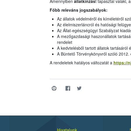
Amennyiben
állatkínzás
t tapasztal valaki, 
Főbb releváns jogszabályok:
Az állatok védelméről és kíméletéről szó
Az élelmiszerláncról és hatósági felügye
Az Állat-egészségügyi Szabályzat kiadás
A mezőgazdasági haszonállatok tartásána
rendelet
A kedvtelésből tartott állatok tartásáról
A Büntető Törvénykönyvről szóló 2012. é
A rendeletek hatályos változatát a
https://n
Hivatalunk