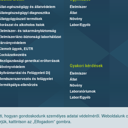
Állat-egészségügy és állatvédelem
Élelmiszer
Állategészségügyi diagnosztika
Állat
Állatgyógyászati termékek
Növény
Borászat és alkoholos italok
Labor/Egyéb
Élelmiszer- és takarmánybiztonság
Élelmiszerlánc-biztonsági laborhálózat
Járványvédelem
Kiemelt ügyek, EUTR
Kockázatkezelés
Mezőgazdasági genetikai erőforrások
Gyakori kérdések
Növényvédelem
Nyilvántartási és Felügyeleti Díj
Élelmiszer
Rendszerszervezés és felügyelet
Állat
Termékpálya-ellenőrzés
Növény
Laboratóriumok
Labor/Egyéb
, hogyan gondoskodunk személyes adatai védelméről. Weboldalunk cook
jük, kattintson az „Elfogadom” gombra.