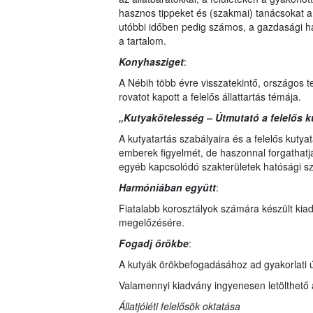
hasznos tippeket és (szakmai) tanácsokat a 
utóbbi időben pedig számos, a gazdasági ha
a tartalom.
Konyhasziget
:
A Nébih több évre visszatekintő, országos 
rovatot kapott a felelős állattartás témája.
„Kutyakötelesség – Útmutató a felelős ku
A kutyatartás szabályaira és a felelős kutya
emberek figyelmét, de haszonnal forgathat
egyéb kapcsolódó szakterületek hatósági sz
Harmóniában együtt
:
Fiatalabb korosztályok számára készült ki
megelőzésére.
Fogadj örökbe
:
A kutyák örökbefogadásához ad gyakorlati ú
Valamennyi kiadvány ingyenesen letölthető
Állatjóléti felelősök oktatása