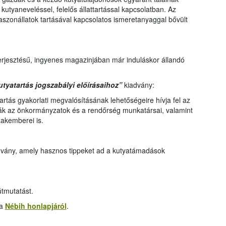
kutyaneveléssel, felelős állattartással kapcsolatban. Az
szonállatok tartásával kapcsolatos ismeretanyaggal bővült
terjesztésű, ingyenes magazinjában már induláskor állandó
tyatartás jogszabályi előírásaihoz”
kiadvány:
tartás gyakorlati megvalósításának lehetőségeire hívja fel az
ják az önkormányzatok és a rendőrség munkatársai, valamint
akemberei is.
advány, amely hasznos tippeket ad a kutyatámadások
tmutatást.
 a
Nébih honlapjáról
.