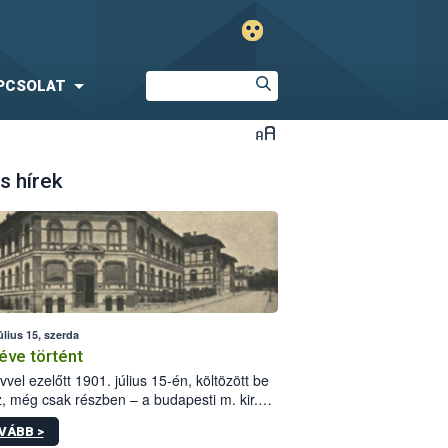
PCSOLAT
s hírek
úlius 15, szerda
éve történt
vvel ezelőtt 1901. július 15-én, költözött be
z, még csak részben – a budapesti m. kir.
i vetőmagvizsgáló állomás a Kis Rókus utca
VÁBB >
ám alatti, Czigler Győző által tervezett új