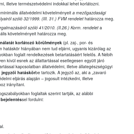
i, illetve természetvédelmi indokkal lehet korlátozni.
minimális állatvédelmi követelményeit
a mezőgazdasági
yairól szóló 32/1999. (III. 31.) FVM rendelet
határozza meg.
forgalmazásáról szóló 41/2010. (II.26.) Korm. rendelet
a
mális követelményeit határozza meg.
ználatát korlátozó körülmények
(pl. zaj-, por- és
 hatáskör hiányában nem tud eljárni, ugyanis kizárólag az
yokban foglalt rendelkezések betartatásáért felelős. A Nébih
lyen kívül esnek az állattartással esetlegesen együtt járó
rtással kapcsolatban állatvédelmi, illetve állategészségügyi
a
jegyzői hatáskör
be tartozik. A jegyző az, aki a „zavaró
lmi eljárás alapján – jogosult intézkedni, illetve
z irányítani.
szabályokban foglaltak szerint tartják, az alábbi
 bejelentés
sel fordulni:
al.