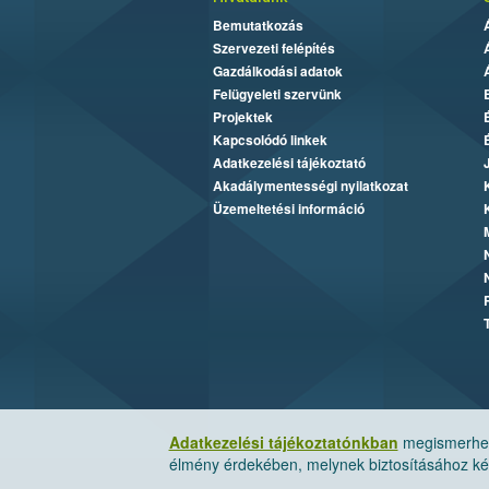
Bemutatkozás
Szervezeti felépítés
Gazdálkodási adatok
Felügyeleti szervünk
Projektek
Kapcsolódó linkek
Adatkezelési tájékoztató
Akadálymentességi nyilatkozat
Üzemeltetési információ
Adatkezelési tájékoztatónkban
megismerheti
élmény érdekében, melynek biztosításához kér