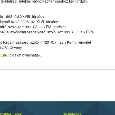
a területileg illetékes rendőrkapitánysághoz kell fordulni.
ló 1998. évi XXVIII. törvény
letéről szóló 2008. évi XLVI. törvény
áról szóló 41/1997. (V. 28.) FM rendelet
k állatvédelmi szabályairól szóló 32/1999. (III. 31.) FVM
 és forgalmazásáról szóló 41/2010. (II.26.) Korm. rendelet
vi C. törvény
jt.hu/
oldalon olvashatják.
Szakterületek
Ügyintézés