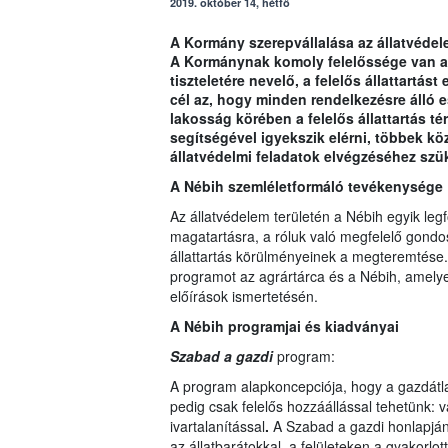
2019. október 14, hétfő
A Kormány szerepvállalása az állatvéde
A Kormánynak komoly felelőssége van ab
tiszteletére nevelő, a felelős állattart
cél az, hogy minden rendelkezésre álló es
lakosság körében a felelős állattartás té
segítségével igyekszik elérni, többek kö
állatvédelmi feladatok elvégzéséhez szü
A Nébih szemléletformáló tevékenysége
Az állatvédelem területén a Nébih egyik leg
magatartásra, a róluk való megfelelő gondos
állattartás körülményeinek a megteremtése.
programot az agrártárca és a Nébih, amelye
előírások ismertetésén.
A Nébih programjai és kiadványai
Szabad a gazdi
program:
A program alapkoncepciója, hogy a gazdátl
pedig csak felelős hozzáállással tehetünk: 
ivartalanítással
.
A Szabad a gazdi honlapján 
az állatbarátokkal, a felületeken a gyakorlo