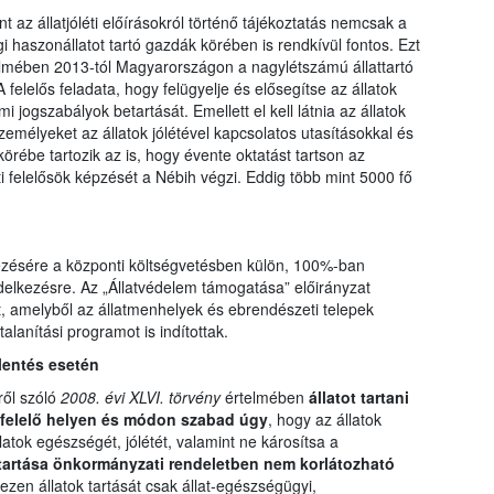
nt az állatjóléti előírásokról történő tájékoztatás nemcsak a
 haszonállatot tartó gazdák körében is rendkívül fontos. Ezt
telmében 2013-tól Magyarországon a nagylétszámú állattartó
 A felelős feladata, hogy felügyelje és elősegítse az állatok
 jogszabályok betartását. Emellett el kell látnia az állatok
emélyeket az állatok jólétével kapcsolatos utasításokkal és
tkörébe tartozik az is, hogy évente oktatást tartson az
léti felelősök képzését a Nébih végzi. Eddig több mint 5000 fő
zésére a központi költségvetésben külön, 100%-ban
endelkezésre. Az „Állatvédelem támogatása” előirányzat
t, amelyből az állatmenhelyek és ebrendészeti telepek
talanítási programot is indítottak.
lentés esetén
ről szóló
2008. évi XLVI. törvény
értelmében
állatot tartani
gfelelő helyen és módon szabad úgy
, hogy az állatok
atok egészségét, jólétét, valamint ne károsítsa a
tartása önkormányzati rendeletben nem korlátozható
 ezen állatok tartását csak állat-egészségügyi,