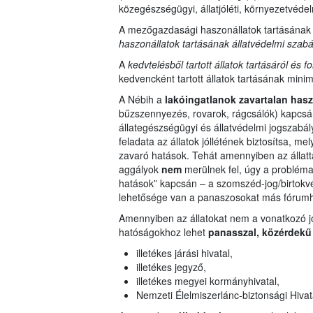
közegészségügyi, állatjóléti, környezetvédelm
A mezőgazdasági haszonállatok tartásának 
haszonállatok tartásának állatvédelmi szabál
A
kedvtelésből tartott állatok tartásáról és 
kedvencként tartott állatok tartásának mini
A Nébih a
lakóingatlanok zavartalan has
bűzszennyezés, rovarok, rágcsálók) kapcsán
állategészségügyi és állatvédelmi jogszabál
feladata az állatok jóllétének biztosítsa, me
zavaró hatások. Tehát amennyiben az állatta
aggályok
nem
merülnek fel, úgy a problém
hatások” kapcsán – a szomszéd-jog/birtokvéde
lehetősége van a panaszosokat más fórumho
Amennyiben az állatokat nem a vonatkozó jog
hatóságokhoz lehet
panasszal, közérdekű
illetékes járási hivatal,
illetékes jegyző,
illetékes megyei kormányhivatal,
Nemzeti Élelmiszerlánc-biztonsági Hivat