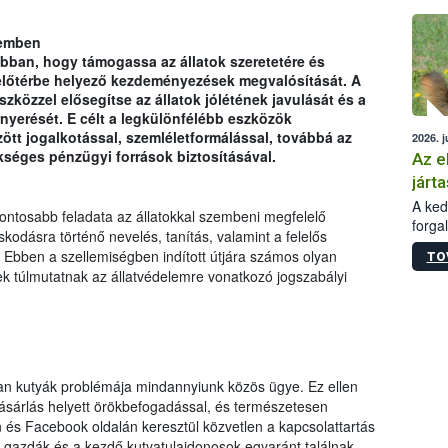
épüle
lemben
ban, hogy támogassa az állatok szeretetére és
ást előtérbe helyező kezdeményezések megvalósítását. A
zközzel elősegítse az állatok jólétének javulását és a
rnyerését. E célt a legkülönfélébb eszközök
zött jogalkotással, szemléletformálással, továbbá az
2026. j
kséges pénzügyi források biztosításával.
Az e
járta
A kedv
fontosabb feladata az állatokkal szembeni megfelelő
forga
kodásra történő nevelés, tanítás, valamint a felelős
Korm.
 Ebben a szellemiségben indított útjára számos olyan
TO
sérül
k túlmutatnak az állatvédelemre vonatkozó jogszabályi
felme
veszé
Ezen 
vonni
jártas
an kutyák problémája mindannyiunk közös ügye. Ez ellen
vásárlás helyett örökbefogadással, és természetesen
és Facebook oldalán keresztül közvetlen a kapcsolattartás
tt gazdák és a kezdő kutyatulajdonosok egyaránt találnak