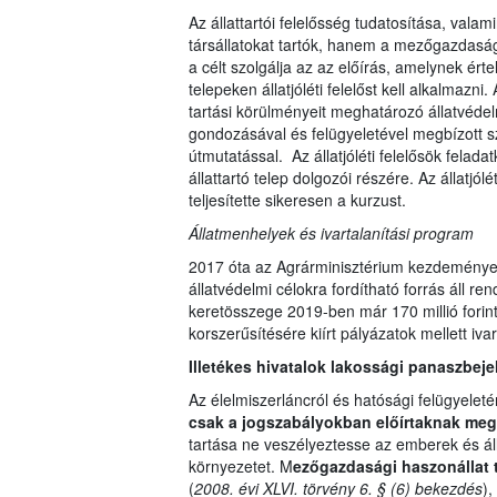
Az állattartói felelősség tudatosítása, valami
társállatokat tartók, hanem a mezőgazdasági
a célt szolgálja az az előírás, amelynek ér
telepeken állatjóléti felelőst kell alkalmazni.
tartási körülményeit meghatározó állatvédelmi
gondozásával és felügyeletével megbízott sz
útmutatással. Az állatjóléti felelősök felada
állattartó telep dolgozói részére. Az állatjó
teljesítette sikeresen a kurzust.
Állatmenhelyek és ivartalanítási program
2017 óta az Agrárminisztérium kezdeménye
állatvédelmi célokra fordítható forrás áll r
keretösszege 2019-ben már 170 millió forin
korszerűsítésére kiírt pályázatok mellett ivar
Illetékes hivatalok lakossági panaszbeje
Az élelmiszerláncról és hatósági felügyeleté
csak a jogszabályokban előírtaknak me
tartása ne veszélyeztesse az emberek és áll
környezetet. M
ezőgazdasági haszonállat 
(
2008. évi XLVI. törvény 6. § (6) bekezdés
),