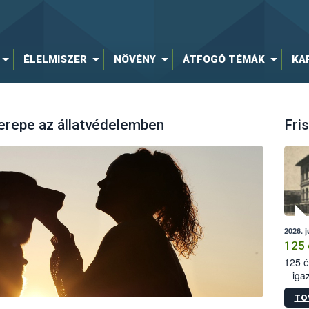
ÉLELMISZER
NÖVÉNY
ÁTFOGÓ TÉMÁK
KA
erepe az állatvédelemben
Fris
2026. j
125 
125 é
– iga
állam
TO
15. sz