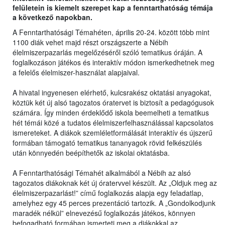
felületein is kiemelt szerepet kap a fenntarthatóság témája
a következő napokban.
A Fenntarthatósági Témahéten, április 20-24. között több mint
1100 diák vehet majd részt országszerte a Nébih
élelmiszerpazarlás megelőzéséről szóló tematikus óráján. A
foglalkozáson játékos és interaktív módon ismerkedhetnek meg
a felelős élelmiszer-használat alapjaival.
A hivatal ingyenesen elérhető, kulcsrakész oktatási anyagokat,
köztük két új alsó tagozatos óratervet is biztosít a pedagógusok
számára. Így minden érdeklődő iskola beemelheti a tematikus
hét témái közé a tudatos élelmiszerfelhasználással kapcsolatos
ismereteket. A diákok szemléletformálását interaktív és újszerű
formában támogató tematikus tananyagok rövid felkészülés
után könnyedén beépíthetők az iskolai oktatásba.
A Fenntarthatósági Témahét alkalmából a Nébih az alsó
tagozatos diákoknak két új óratervvel készült. Az „Oldjuk meg az
élelmiszerpazarlást!” című foglalkozás alapja egy feladatlap,
amelyhez egy 45 perces prezentáció tartozik. A „Gondolkodjunk
maradék nélkül” elnevezésű foglalkozás játékos, könnyen
befogadható formában ismerteti meg a diákokkal az