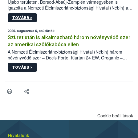
Újabb területen, Borsod-Abaúj-Zemplén vármegyében is
igazolta a Nemzeti Élelmiszerlánc-biztonsági Hivatal (Nébih) a
kőrisrontó karcsúdíszbogár (Agrilus planipennis) jelenlétét. A
TOVÁBB >
kártevőt nem csak színcsapdában találták meg, de már fertőzött
fában is azonosították. A növényvédelmi szakemberek folytatják
az intenzív felderítést, emellett az intézkedéseket a szlovák
2026. augusztus 6, csütörtök
hatósággal is összehangolják a terjedés megállítása érdekében.
Szüret után is alkalmazható három növényvédő szer
az amerikai szőlőkabóca ellen
A Nemzeti Élelmiszerlánc-biztonsági Hivatal (Nébih) három
növényvédő szer – Decis Forte, Klartan 24 EW, Oroganic –
engedélyokiratát módosította, így azok a szüretet követően,
TOVÁBB >
egészen a vesszőérettség (BBCH 91) stádiumáig
felhasználhatóak a szőlőben. A kiterjesztések célja, hogy a korai
érésű szőlőkben is legyen lehetőség a károsító elleni további
védekezésre. Az Oroganic készítmény kis kiszerelésben kiskerti
felhasználók számára is elérhető és ökológiai termesztésben is
engedélyezett.
Cookie beállítások
Hivatalunk