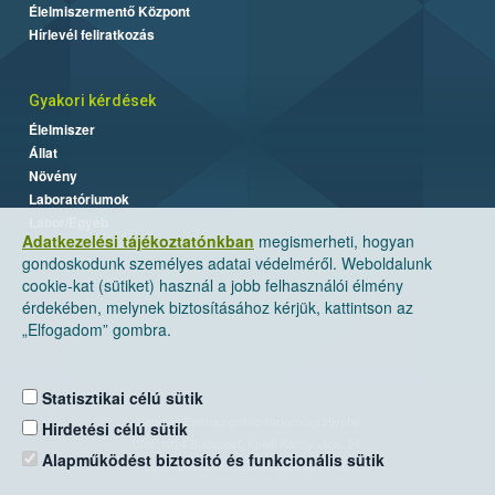
Élelmiszermentő Központ
Hírlevél feliratkozás
Gyakori kérdések
Élelmiszer
Állat
Növény
Laboratóriumok
Labor/Egyéb
Adatkezelési tájékoztatónkban
megismerheti, hogyan
gondoskodunk személyes adatai védelméről. Weboldalunk
cookie-kat (sütiket) használ a jobb felhasználói élmény
érdekében, melynek biztosításához kérjük, kattintson az
„Elfogadom” gombra.
Statisztikai célú sütik
Nemzeti Élelmiszerlánc-biztonsági Hivatal
Hirdetési célú sütik
Cím: 1024 Budapest, Keleti Károly utca. 24.
Alapműködést biztosító és funkcionális sütik
Levelezési cím: 1525 Budapest. Pf. 30.