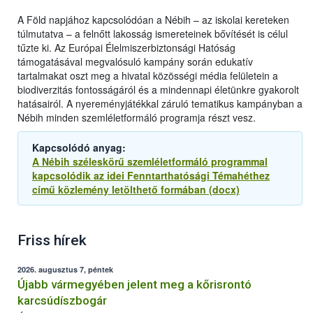
A Föld napjához kapcsolódóan a Nébih – az iskolai kereteken
túlmutatva – a felnőtt lakosság ismereteinek bővítését is célul
tűzte ki. Az Európai Élelmiszerbiztonsági Hatóság
támogatásával megvalósuló kampány során edukatív
tartalmakat oszt meg a hivatal közösségi média felületein a
biodiverzitás fontosságáról és a mindennapi életünkre gyakorolt
hatásairól. A nyereményjátékkal záruló tematikus kampányban a
Nébih minden szemléletformáló programja részt vesz.
Kapcsolódó anyag:
A Nébih széleskörű szemléletformáló programmal
kapcsolódik az idei Fenntarthatósági Témahéthez
című közlemény letölthető formában (docx)
Friss hírek
2026. augusztus 7, péntek
Újabb vármegyében jelent meg a kőrisrontó
karcsúdíszbogár