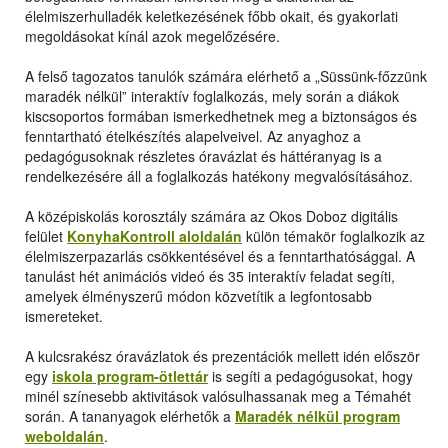
élelmiszerhulladék keletkezésének főbb okait, és gyakorlati
megoldásokat kínál azok megelőzésére.
A felső tagozatos tanulók számára elérhető a „Süssünk-főzzünk
maradék nélkül” interaktív foglalkozás, mely során a diákok
kiscsoportos formában ismerkedhetnek meg a biztonságos és
fenntartható ételkészítés alapelveivel. Az anyaghoz a
pedagógusoknak részletes óravázlat és háttéranyag is a
rendelkezésére áll a foglalkozás hatékony megvalósításához.
A középiskolás korosztály számára az Okos Doboz digitális
felület
KonyhaKontroll aloldalán
külön témakör foglalkozik az
élelmiszerpazarlás csökkentésével és a fenntarthatósággal. A
tanulást hét animációs videó és 35 interaktív feladat segíti,
amelyek élményszerű módon közvetítik a legfontosabb
ismereteket.
A kulcsrakész óravázlatok és prezentációk mellett idén először
egy
iskola program-ötlettár
is segíti a pedagógusokat, hogy
minél színesebb aktivitások valósulhassanak meg a Témahét
során. A tananyagok elérhetők a
Maradék nélkül program
weboldalán
.