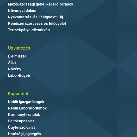
Mezőgazdasági genetikai erőforrások
Növényvédelem
Nyilvántartási és Felügyeleti Díj
Rendszerszervezés és felügyelet
Termékpálya-ellenőrzés
Ügyintézés
Élelmiszer
Állat
Növény
Labor/Egyéb
Kapcsolat
Nébih Igazgatóságok
Nébih Laboratóriumok
Kormányhivatalok
Sajtókapcsolat
Ügyfélszolgálat
Hatósági jogsegély