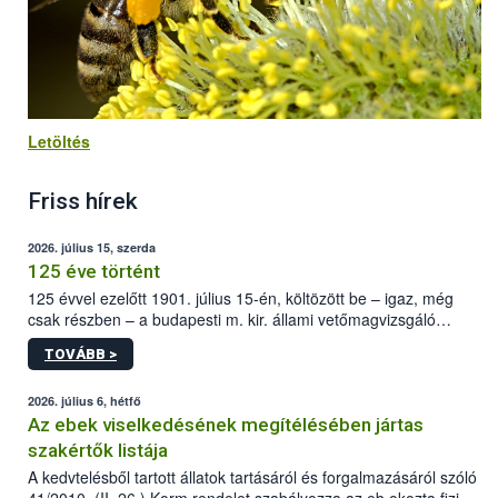
Letöltés
Friss hírek
2026. július 15, szerda
125 éve történt
125 évvel ezelőtt 1901. július 15-én, költözött be – igaz, még
csak részben – a budapesti m. kir. állami vetőmagvizsgáló
állomás a Kis Rókus utca 15. szám alatti, Czigler Győző által
TOVÁBB >
tervezett új épületébe.
2026. július 6, hétfő
Az ebek viselkedésének megítélésében jártas
szakértők listája
A kedvtelésből tartott állatok tartásáról és forgalmazásáról szóló