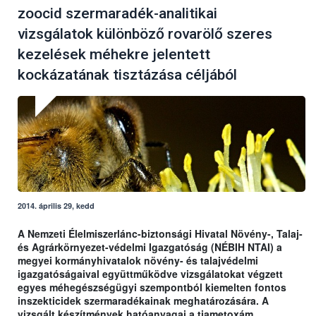
zoocid szermaradék-analitikai
vizsgálatok különböző rovarölő szeres
kezelések méhekre jelentett
kockázatának tisztázása céljából
2014. április 29, kedd
A Nemzeti Élelmiszerlánc-biztonsági Hivatal Növény-, Talaj-
és Agrárkörnyezet-védelmi Igazgatóság (NÉBIH NTAI) a
megyei kormányhivatalok növény- és talajvédelmi
igazgatóságaival együttműködve vizsgálatokat végzett
egyes méhegészségügyi szempontból kiemelten fontos
inszekticidek szermaradékainak meghatározására. A
vizsgált készítmények hatóanyagai a tiametoxám,