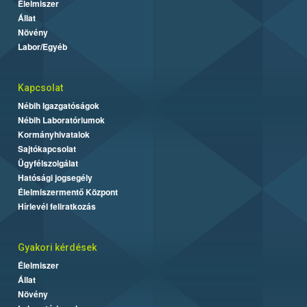
Élelmiszer
Állat
Növény
Labor/Egyéb
Kapcsolat
Nébih Igazgatóságok
Nébih Laboratóriumok
Kormányhivatalok
Sajtókapcsolat
Ügyfélszolgálat
Hatósági jogsegély
Élelmiszermentő Központ
Hírlevél feliratkozás
Gyakori kérdések
Élelmiszer
Állat
Növény