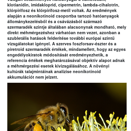
klotianidin, imidakloprid, cipermetrin, lambda-cihalotrin,
klórpirifosz és klórpirifosz-metil voltak. Az eredmények
alapján a neonikotinoid csoportba tartozó hatóanyagok
állománykezelésből és a csávázásból származó
szermaradék szintje általában alacsonynak mondható, mely
direkt méhmérgezéshez várhatóan nem vezet, azonban a
szubletális hatások felderítése további európai szintű
vizsgálatokat igényel. A szerves foszforsav-észter és a
piretroid szermaradék értékek, mindamellett, hogy az egyes
engedélyokiratok módosítását eredményezhetik, a
referencia értékek meghatározásával objektív alapot adnak
a méhmérgezési esetek kivizsgálásához. A növényi
kultúrák talajmintáinak analízise neonikotinoid
akkumulációt nem jelzett.